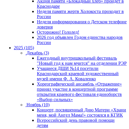
Акция памяти «Блокадный хлеб» пройдет в
Краснодаре
Неделя памяти жертв Холокоста проходит в
России
Неделя информирования о Детском телефоне
доверия
Осторожно! Гололед!
2026 год объявлен Годом единства народов
России
2025 (105)
Декабрь (3)
Ежегодный внутришкольный фестиваль
"Новый год к нам мчится" на отделении РЭР
Учащиеся ДШИ №14 посетили
Краснодарский краевой художественный
музей имени Ф. А. Коваленко
Хореографический ансамбль «Отражение»
принял участие в концертной программе
открытия краевого фестиваля единоборств
«Выбор сильных»
Ноябрь (10)
Концерт, посвященный Дню Матери «Храни
меня, мой Ангел Мама!» состоялся в КГИК
Всероссийский день правовой помощи
детям