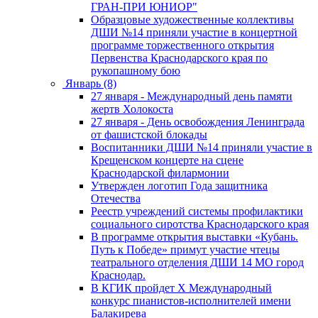
ГРАН-ПРИ ЮНИОР"
Образцовые художественные коллективы
ДШИ №14 приняли участие в концертной
программе торжественного открытия
Первенства Краснодарского края по
рукопашному бою
Январь (8)
27 января - Международный день памяти
жертв Холокоста
27 января - День освобождения Ленинграда
от фашистской блокады
Воспитанники ДШИ №14 приняли участие в
Крещенском концерте на сцене
Краснодарской филармонии
Утвержден логотип Года защитника
Отечества
Реестр учреждений системы профилактики
социального сиротства Краснодарского края
В программе открытия выставки «Кубань.
Путь к Победе» примут участие чтецы
театрального отделения ДШИ 14 МО город
Краснодар.
В КГИК пройдет Х Международный
конкурс пианистов-исполнителей имени
Балакирева