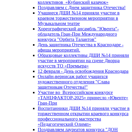
коллективов «Кубанский казачок»
Поздравляем с Днем защитника Отечества!
Учащиеся ДШИ №14 приняли участие в
краевом торжественном мероприятии в
Музыкальном театре
Хореографический ансамбль "Ювента"-
обладатель Гран-При Международного
конкурса "Орбита Талантов"
День защитника Отечества в Краснодаре -
афиша мероприятий.
Образцовые коллективы ДШИ №14 приняли
участие в мероприятии на сцене Дворца
искусств ТО «Премьера»
12 февраля - День освобождения Краснодара
Онлайн-вернисаж работ учащихся
художественного отделения "Слава
защитникам Отечества!"
Участие во Всероссийском конкурсе
«ТАНЦФАКТОР-2025» принесло «Ювенте»
Гран-При
Воспитанники ДШИ №14 приняли участие в
торжественном открытии краевого конкурса
профессионального мастерства
«Педагогический Олимп»
Поздравляем лауреатов конкурса "ДОН