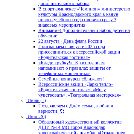
дополнительного набора
В спорткомплексе «Чемпион» министерство
культуры Краснодарского края в канун
нового учебного года провело сразу 3
знаковых мероприятия
Внимание! Дополнительный набор детей на
обучение!
22 августа - День флага России
Приглашаем в августе 2025 года
присоединиться к всероссийской акции
«Родительская гостиная»
«Клади трубку!». Краснодарцам
напоминают о правилах защиты от
телефонных мошенников
Семейные конкурсы сближают!
Всероссийские акции «Дарю тепло»,
«Родительская гостиная», «Могу
чувствовать», «Театральная мастерская»
Июль (1)
Поздравляем с Днём семьи, любви и
верности! 💞
Июнь (6)
Образцовый художественный коллектив
ДШИ №14 МО город Краснодар
хореографический ансамбль «Отражение»