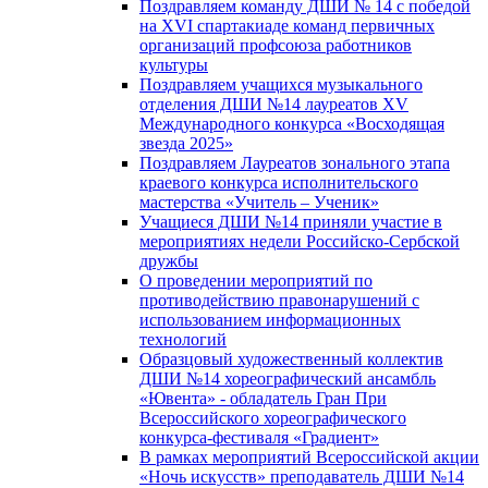
Поздравляем команду ДШИ № 14 с победой
на XVI спартакиаде команд первичных
организаций профсоюза работников
культуры
Поздравляем учащихся музыкального
отделения ДШИ №14 лауреатов XV
Международного конкурса «Восходящая
звезда 2025»
Поздравляем Лауреатов зонального этапа
краевого конкурса исполнительского
мастерства «Учитель – Ученик»
Учащиеся ДШИ №14 приняли участие в
мероприятиях недели Российско-Сербской
дружбы
О проведении мероприятий по
противодействию правонарушений с
использованием информационных
технологий
Образцовый художественный коллектив
ДШИ №14 хореографический ансамбль
«Ювента» - обладатель Гран При
Всероссийского хореографического
конкурса-фестиваля «Градиент»
В рамках мероприятий Всероссийской акции
«Ночь искусств» преподаватель ДШИ №14