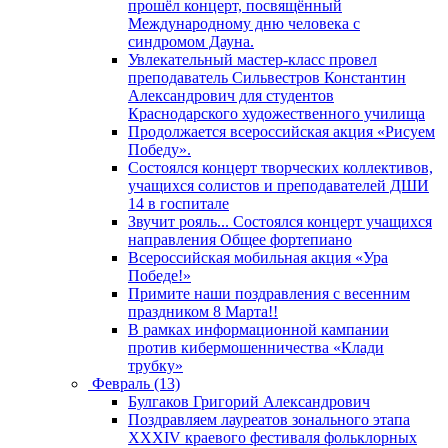
прошёл концерт, посвящённый
Международному дню человека с
синдромом Дауна.
Увлекательный мастер-класс провел
преподаватель Сильвестров Константин
Александрович для студентов
Краснодарского художественного училища
Продолжается всероссийская акция «Рисуем
Победу».
Состоялся концерт творческих коллективов,
учащихся солистов и преподавателей ДШИ
14 в госпитале
Звучит рояль... Состоялся концерт учащихся
направления Общее фортепиано
Всероссийская мобильная акция «Ура
Победе!»
Примите наши поздравления с весенним
праздником 8 Марта!!
В рамках информационной кампании
против кибермошенничества «Клади
трубку»
Февраль (13)
Булгаков Григорий Александрович
Поздравляем лауреатов зонального этапа
XXXIV краевого фестиваля фольклорных