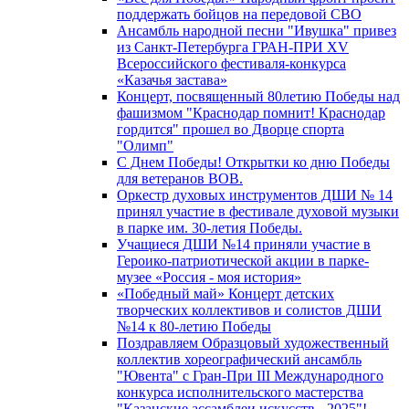
поддержать бойцов на передовой СВО
Ансамбль народной песни "Ивушка" привез
из Санкт-Петербурга ГРАН-ПРИ XV
Всероссийского фестиваля-конкурса
«Казачья застава»
Концерт, посвященный 80летию Победы над
фашизмом "Краснодар помнит! Краснодар
гордится" прошел во Дворце спорта
"Олимп"
С Днем Победы! Открытки ко дню Победы
для ветеранов ВОВ.
Оркестр духовых инструментов ДШИ № 14
принял участие в фестивале духовой музыки
в парке им. 30-летия Победы.
Учащиеся ДШИ №14 приняли участие в
Героико-патриотической акции в парке-
музее «Россия - моя история»
«Победный май» Концерт детских
творческих коллективов и солистов ДШИ
№14 к 80-летию Победы
Поздравляем Образцовый художественный
коллектив хореографический ансамбль
"Ювента" с Гран-При III Международного
конкурса исполнительского мастерства
"Казанские ассамблеи искусств - 2025"!