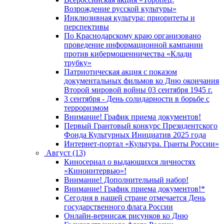
Возрождение русской культуры»
Инклюзивная культура: приоритеты и
перспективы
По Краснодарскому краю организовано
проведение информационной кампании
против кибермошенничества «Клади
трубку»
Патриотическая акция с показом
документальных фильмов ко Дню окончания
Второй мировой войны 03 сентября 1945 г.
3 сентября - День солидарности в борьбе с
терроризмом
Внимание! График приема документов!
Первый Грантовый конкурс Президентского
Фонда Культурных Инициатив 2025 года
Интернет-портал «Культура. Гранты России»
Август (13)
Киносериал о выдающихся личностях
«Киноинтервью»!
Внимание! Дополнительный набор!
Внимание! График приема документов!*
Сегодня в нашей стране отмечается День
государственного флага России
Онлайн-вернисаж рисунков ко Дню