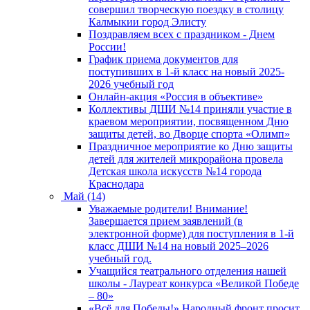
совершил творческую поездку в столицу
Калмыкии город Элисту
Поздравляем всех с праздником - Днем
России!
График приема документов для
поступивших в 1-й класс на новый 2025-
2026 учебный год
Онлайн-акция «Россия в объективе»
Коллективы ДШИ №14 приняли участие в
краевом мероприятии, посвященном Дню
защиты детей, во Дворце спорта «Олимп»
Праздничное мероприятие ко Дню защиты
детей для жителей микрорайона провела
Детская школа искусств №14 города
Краснодара
Май (14)
Уважаемые родители! Внимание!
Завершается прием заявлений (в
электронной форме) для поступления в 1-й
класс ДШИ №14 на новый 2025–2026
учебный год.
Учащийся театрального отделения нашей
школы - Лауреат конкурса «Великой Победе
– 80»
«Всё для Победы!» Народный фронт просит