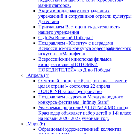
манипуляторов.
Акция в поддержку пострадавших
учреждений и сотрудников отрасли культуры
Дагестана
Приглашаем Вас оценить деятельность
нашего учреждения
C Днём Великой Победы !
Поздравляем «Ювенту» с наградами
Всероссийского конкурса хореографического
искусства «Манифест»
Всероссийский кинопоказ фильмов
кинофестиваля «ПОТОМКИ
ПОБЕДИТЕЛЕЙ» ко Дню Победы!
Апрель (4)
Отчетный концерт «Я, ты, он, она – вместе
целая страна!» состоялся 22 апреля
ГОЛОСУЙ за благоустройство
Поздравляем лауреатов Международного
конкурса-фестиваля "Infinity Stars"
Уважаемые родители! ДШИ №14 МО город
Краснодар объявляет набор детей в 1-й класс
на новый 2026–2027 учебный год.
Март (6)
Образцовый художественный коллектив