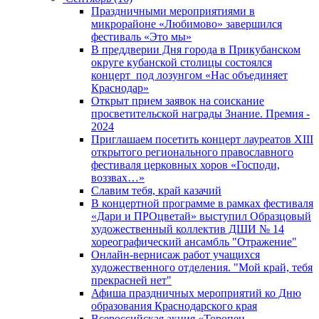
Праздничными мероприятиями в
микрорайоне «Любимово» завершился
фестиваль «Это мы»
В преддверии Дня города в Прикубанском
округе кубанской столицы состоялся
концерт под лозунгом «Нас объединяет
Краснодар»
Открыт прием заявок на соискание
просветительской награды Знание. Премия -
2024
Приглашаем посетить концерт лауреатов XIII
открытого регионального православного
фестиваля церковных хоров «Господи,
воззвах…»
Славим тебя, край казачий
В концертной программе в рамках фестиваля
«Дари и ПРОцветай» выступил Образцовый
художественный коллектив ДШИ № 14
хореографический ансамбль "Отражение"
Онлайн-вернисаж работ учащихся
художественного отделения. "Мой край, тебя
прекрасней нет"
Афиша праздничных мероприятий ко Дню
образования Краснодарского края
Всероссийская акция «Торопец.