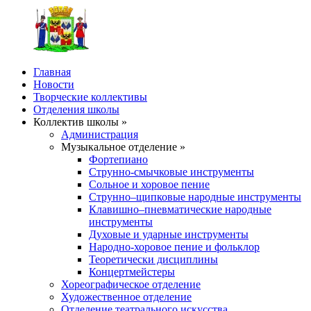
Главная
Новости
Творческие коллективы
Отделения школы
Коллектив школы »
Администрация
Музыкальное отделение »
Фортепиано
Струнно-смычковые инструменты
Сольное и хоровое пение
Струнно–щипковые народные инструменты
Клавишно–пневматические народные
инструменты
Духовые и ударные инструменты
Народно-хоровое пение и фольклор
Теоретически дисциплины
Концертмейстеры
Хореографическое отделение
Художественное отделение
Отделение театрального искусства