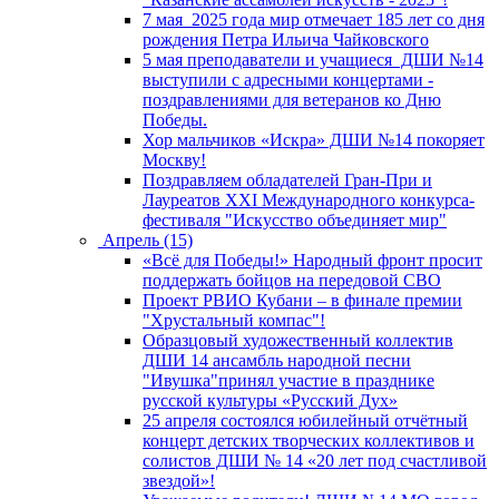
7 мая 2025 года мир отмечает 185 лет со дня
рождения Петра Ильича Чайковского
5 мая преподаватели и учащиеся ДШИ №14
выступили с адресными концертами -
поздравлениями для ветеранов ко Дню
Победы.
Хор мальчиков «Искра» ДШИ №14 покоряет
Москву!
Поздравляем обладателей Гран-При и
Лауреатов XXI Международного конкурса-
фестиваля "Искусство объединяет мир"
Апрель (15)
«Всё для Победы!» Народный фронт просит
поддержать бойцов на передовой СВО
Проект РВИО Кубани – в финале премии
"Хрустальный компас"!
Образцовый художественный коллектив
ДШИ 14 ансамбль народной песни
"Ивушка"принял участие в празднике
русской культуры «Русский Дух»
25 апреля состоялся юбилейный отчётный
концерт детских творческих коллективов и
солистов ДШИ № 14 «20 лет под счастливой
звездой»!