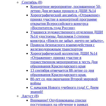
Сентябрь (8)
Концертное мероприятие, посвященное 50-
летию Дня музыки прошло в ДШИ №14
Хореографический ансамбль «Отражение»
принял участие в концертной программе
открытия Всероссийского конкурса
«Воспитатель года России»
Учащиеся художественного отделения ДШИ
№14 удостоены Дипломов I степени
конкурса «Никто не забыт, ничто не забыто».
Правила безопасного взаимодействия с
железнодорожным транспортом
Хореографический коллектив ДШИ №14
«Отражение» принял участие в
торжественном мероприятии в честь Дня
образования Краснодарского края
13 сентября отмечается 88-летие со дня
образования Краснодарского края.
80-лет со дня окончания Второй мировой
войны
С началом Нового учебного года! С Днем
знаний!
Август (8)
Внимание! Опубликованы списки
поступивших на обучение в рамках