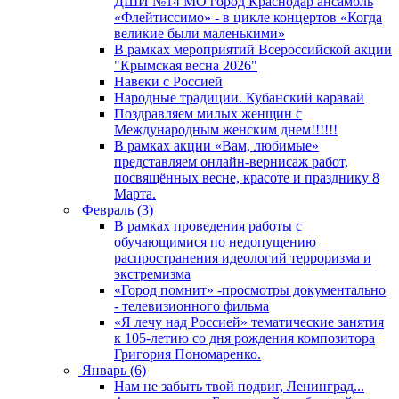
ДШИ №14 МО город Краснодар ансамбль
«Флейтиссимо» - в цикле концертов «Когда
великие были маленькими»
В рамках мероприятий Всероссийской акции
"Крымская весна 2026"
Навеки с Россией
Народные традиции. Кубанский каравай
Поздравляем милых женщин с
Международным женским днем!!!!!!
В рамках акции «Вам, любимые»
представляем онлайн-вернисаж работ,
посвящённых весне, красоте и празднику 8
Марта.
Февраль (3)
В рамках проведения работы с
обучающимися по недопущению
распространения идеологий терроризма и
экстремизма
«Город помнит» -просмотры документально
- телевизионного фильма
«Я лечу над Россией» тематические занятия
к 105-летию со дня рождения композитора
Григория Пономаренко.
Январь (6)
Нам не забыть твой подвиг, Ленинград...