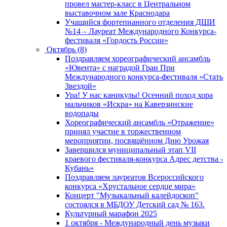
провел мастер-класс в Центральном
выставочном зале Краснодара
Учащийся фортепианного отделения ДШИ
№14 – Лауреат Международного Конкурса-
фестиваля «Гордость России»
Октябрь (8)
Поздравляем хореографический ансамбль
«Ювента» с наградой Гран При
Международного конкурса-фестиваля «Стать
Звездой»
Ура! У нас каникулы! Осенний поход хора
мальчиков «Искра» на Каверзинские
водопады
Хореографический ансамбль «Отражение»
принял участие в торжественном
мероприятии, посвящённом Дню Урожая
Завершился муниципальный этап VII
краевого фестиваля-конкурса Адрес детства -
Кубань»
Поздравляем лауреатов Всероссийского
конкурса «Хрустальное сердце мира»
Концерт "Музыкальный калейдоскоп"
состоялся в МБДОУ Детский сад № 163.
Культурный марафон 2025
1 октября - Международный день музыки