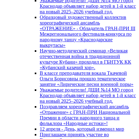
Уважаемые родители! ДШИ №14 МО город
Краснодар объявляет набор детей в 1-й класс
на новый 2025–2026 учебный год.
Образцовый художественный коллектив
хореографический ансамбль
«ОТРАЖЕНИЕ» - Обладатель ГРАН-ПРИ III
Межрегионального фестиваля-конкурса по
народному танцу «Краснодарские
выкрутасы»
Научно-методический семинар «Великая
отечественная война в традиционной
культуре Кубани» проходил в ГБНТУК КК
«Кубанский казачий хор».
В классе преподавателя вокала Ткачевой
Ольги Борисовны прошло тематическое
занятие «Лирические песни военной поры»
Уважаемые родители! ДШИ №14 МО город
Краснодар объявляет набор детей в 1-й класс
на новый 2025–2026 учебный год.
Поздравляем хореографический ансамбль
«Отражение» с ГРАН-ПРИ Национальной
Премии в области народного танца и
фольклора «Народные истоки»!
12 апреля - День, который изменил мир
Приглашаем принять участие во