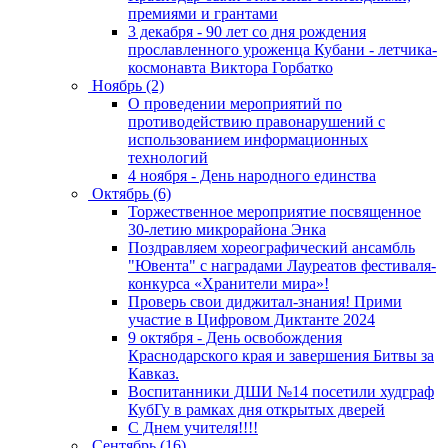
премиями и грантами
3 декабря - 90 лет со дня рождения
прославленного уроженца Кубани - летчика-
космонавта Виктора Горбатко
Ноябрь (2)
О проведении мероприятий по
противодействию правонарушений с
использованием информационных
технологий
4 ноября - День народного единства
Октябрь (6)
Торжественное мероприятие посвященное
30-летию микрорайона Энка
Поздравляем хореографический ансамбль
"Ювента" с наградами Лауреатов фестиваля-
конкурса «Хранители мира»!
Проверь свои диджитал-знания! Прими
участие в Цифровом Диктанте 2024
9 октября - День освобождения
Краснодарского края и завершения Битвы за
Кавказ.
Воспитанники ДШИ №14 посетили худграф
КубГу в рамках дня открытых дверей
С Днем учителя!!!!
Сентябрь (16)