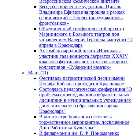
Всероссийском космическом диктанте
Беседа о творчестве художника Цигаль
Владимира Ефимовича прошла в рамках
серии лекций «Творчество художников-
фронтовиков»
Объединенный симфонический оркестр
Мариинского и Большого театров под
управлением Валерия Гергиева выступит 17
апреля в Краснодаре
Ансамбль народной песни «Ивушка» -
участник гала-концерта лауреатов XXXIV
краевого фестиваля детских фольклорных
коллективов «Кубанский казачок»
Март (11)
Фестиваль патриотической песни имени
Иосифа Кобзона проходит в Краснодаре
Состоялась педагогическая конференция "О
проблемах преподавания изобразительных
дисциплин в муниципальных учреждениях
дополнительного образования города
Краснодара"
В кинотеатре Болгария состоялось
торжественное мероприятие, посвященное
Дню Работника Культуры!
В филармонии им. Г. Ф. Пономаренко