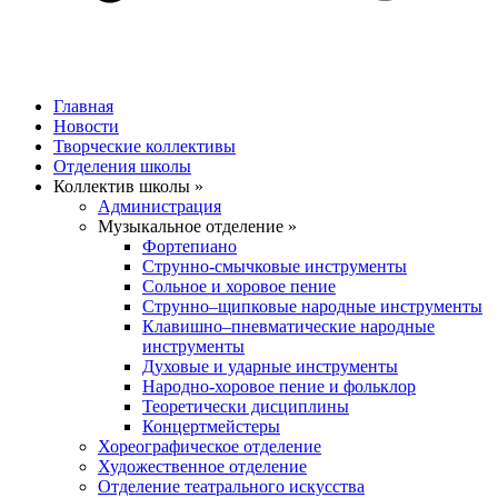
Главная
Новости
Творческие коллективы
Отделения школы
Коллектив школы »
Администрация
Музыкальное отделение »
Фортепиано
Струнно-смычковые инструменты
Сольное и хоровое пение
Струнно–щипковые народные инструменты
Клавишно–пневматические народные
инструменты
Духовые и ударные инструменты
Народно-хоровое пение и фольклор
Теоретически дисциплины
Концертмейстеры
Хореографическое отделение
Художественное отделение
Отделение театрального искусства