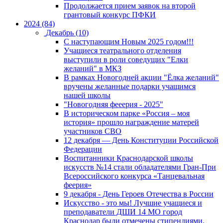
Продолжается прием заявок на второй
грантовый конкурс ПФКИ
2024 (84)
Декабрь (10)
С наступающим Новым 2025 годом!!!
Учащиеся театрального отделения
выступили в роли соведущих "Елки
желаний" в МКЗ
В рамках Новогодней акции "Ёлка желаний"
вручены желанные подарки учащимся
нашей школы
"Новогодняя фееерия - 2025"
В историческом парке «Россия – моя
история» прошло награждение матерей
участников СВО
12 декабря — День Конституции Российской
Федерации
Воспитанники Краснодарской школы
искусств №14 стали обладателями Гран-При
Всероссийского конкурса «Танцевальная
феерия»
9 декабря - День Героев Отечества в России
Искусство - это мы! Лучшие учащиеся и
преподаватели ДШИ 14 МО город
Краснодар были отмечены стипендиями,