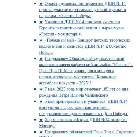
Оркестр духовых инструментов ДШИ № 14
принял участие в фестивале духовой музыки в
парке им. 30-летия Победы.
Учащиеся ДШИ №14 приняли участие в
Героико-патриотической акции в парке-музее
«Россия - моя история»
«Победный май» Концерт детских творческих
коллективов и солистов ДШИ №14 к 80-летию
Победы
Поздравляем Образцовый художественный
коллектив хореографический ансамбль "Ювента" с
Гран-При III Международного конкурса
исполнительского мастерства "Казанские
ассамблеи искусств - 2025"!
7 мая 2025 года мир отмечает 185 лет со дня
рождения Петра Ильича Чайковского
5 мая преподаватели и учащиеся ДШИ №14
выступили с адресными концертами -
поздравлениями для ветеранов ко Дню Победы.
Хор мальчиков «Искра» ДШИ №14 покоряет
Москву!
Поздравляем обладателей Гран-При и Лауреатов