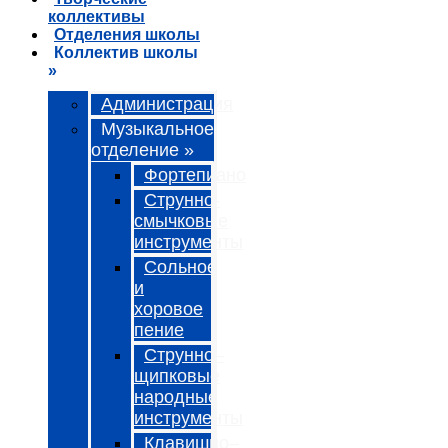
коллективы
Отделения школы
Коллектив школы
»
Администрация
Музыкальное
отделение »
Фортепиано
Струнно-
смычковые
инструменты
Сольное
и
хоровое
пение
Струнно–
щипковые
народные
инструменты
Клавишно–