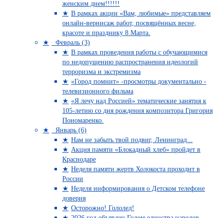
женским днем!!!!!!
В рамках акции «Вам, любимые» представляем
онлайн-вернисаж работ, посвящённых весне,
красоте и празднику 8 Марта.
Февраль (3)
В рамках проведения работы с обучающимися
по недопущению распространения идеологий
терроризма и экстремизма
«Город помнит» -просмотры документально -
телевизионного фильма
«Я лечу над Россией» тематические занятия к
105-летию со дня рождения композитора Григория
Пономаренко.
Январь (6)
Нам не забыть твой подвиг, Ленинград...
Акция памяти «Блокадный хлеб» пройдет в
Краснодаре
Неделя памяти жертв Холокоста проходит в
России
Неделя информирования о Детском телефоне
доверия
Осторожно! Гололед!
2026 год объявлен Годом единства народов