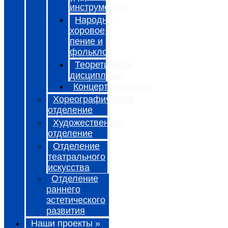
инструменты
Народно-
хоровое
пение и
фольклор
Теоретически
дисциплины
Концертмейстеры
Хореографическое
отделение
Художественное
отделение
Отделение
театрального
искусства
Отделение
раннего
эстетического
развития
Наши проекты »