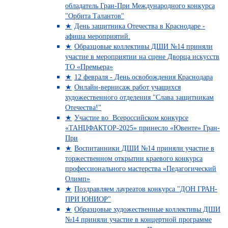
обладатель Гран-При Международного конкурса
"Орбита Талантов"
День защитника Отечества в Краснодаре -
афиша мероприятий.
Образцовые коллективы ДШИ №14 приняли
участие в мероприятии на сцене Дворца искусств
ТО «Премьера»
12 февраля - День освобождения Краснодара
Онлайн-вернисаж работ учащихся
художественного отделения "Слава защитникам
Отечества!"
Участие во Всероссийском конкурсе
«ТАНЦФАКТОР-2025» принесло «Ювенте» Гран-
При
Воспитанники ДШИ №14 приняли участие в
торжественном открытии краевого конкурса
профессионального мастерства «Педагогический
Олимп»
Поздравляем лауреатов конкурса "ДОН ГРАН-
ПРИ ЮНИОР"
Образцовые художественные коллективы ДШИ
№14 приняли участие в концертной программе