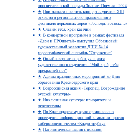
просветительской награды Знание. Премия - 2024
Приглашаем посетить концерт лауреатов XIII
открытого регионального православного
фестиваля церковных хоров «Господи, воззвах…»
Славим тебя, край казачий
В концертной программе в рамках фестиваля
«Дари и ПРОцветай» выступил Образцовый
художественный коллектив ДШИ № 14
хореографический ансамбль "Отражение"
Онлайн-вернисаж работ учащихся
художественного отделения. "Мой край, тебя
прекрасней нет"
Афиша праздничных мероприятий ко Дню
образования Краснодарского края
Всероссийская акция «Торопец. Возрождение
русской культуры»
Инклюзивная культура: приоритеты и
перспективы
По Краснодарскому краю организовано
проведение информационной кампании против
кибермошенничества «Клади трубку»
Патриотическая акция с показом