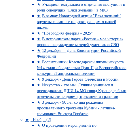
Учащиеся театрального отделения выступили в
роли соведущих "Елки желаний" в МКЗ
В рамках Новогодней акции "Ёлка желаний"
вручены желанные подарки учащимся нашей
школы
"Новогодняя фееерия - 2025"
В историческом парке «Россия – моя история»
прошло награждение матерей участников СВО
12 декабря — День Конституции Российской
Федерации
Воспитанники Краснодарской школы искусств
№14 стали обладателями Гран-При Всероссийского
конкурса «Танцевальная феерия»
9 декабря - День Героев Отечества в России
Искусство - это мы! Лучшие учащиеся и
преподаватели ДШИ 14 МО город Краснодар были
отмечены стипендиями, премиями и грантами
3 декабря - 90 лет со дня рождения
прославленного уроженца Кубани - летчика-
космонавта Виктора Горбатко
Ноябрь (2)
О проведении мероприятий по