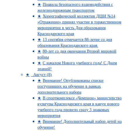
Правила безопасного взаимодействия с
железнодорожным транспортом
Хореографический коллектив ДШИ №14
«Отражение» принял участие в торжественном
мероприятии в честь Дня образования
Краснодарского края
13 сентября отмечается 88-летие со дня
образования Краснодарского края.
80-лет со дня окончания Второй мировой
войны
С началом Нового учебного года! С Днем
знаний!
Август (8)
Внимание! Опубликованы списки
поступивших на обучение в рамках
дополнительного набора
В спорткомплексе «Чемпион» министерство
культуры Краснодарского края в канун нового
учебного года провело сразу 3 знаковых
мероприятия
Внимание! Дополнительный набор детей на
обучение!