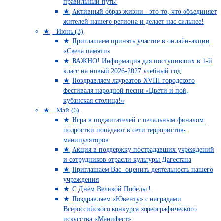
правильный путь!
Активный образ жизни - это то, что объединяет
жителей нашего региона и делает нас сильнее!
Июнь (3)
Приглашаем принять участие в онлайн-акции
«Свеча памяти»
ВАЖНО! Информация для поступивших в 1-й
класс на новый 2026-2027 учебный год
Поздравляем лауреатов XVIII городского
фестиваля народной песни «Цвети и пой,
кубанская столица!»
Май (6)
Игра в поджигателей с печальным финалом:
подростки попадают в сети террористов-
манипуляторов.
Акция в поддержку пострадавших учреждений
и сотрудников отрасли культуры Дагестана
Приглашаем Вас оценить деятельность нашего
учреждения
C Днём Великой Победы !
Поздравляем «Ювенту» с наградами
Всероссийского конкурса хореографического
искусства «Манифест»