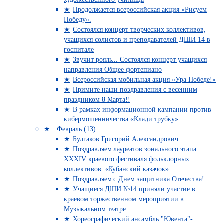
Продолжается всероссийская акция «Рисуем
Победу».
Состоялся концерт творческих коллективов,
учащихся солистов и преподавателей ДШИ 14 в
госпитале
Звучит рояль... Состоялся концерт учащихся
направления Общее фортепиано
Всероссийская мобильная акция «Ура Победе!»
Примите наши поздравления с весенним
праздником 8 Марта!!
В рамках информационной кампании против
кибермошенничества «Клади трубку»
Февраль (13)
Булгаков Григорий Александрович
Поздравляем лауреатов зонального этапа
XXXIV краевого фестиваля фольклорных
коллективов «Кубанский казачок»
Поздравляем с Днем защитника Отечества!
Учащиеся ДШИ №14 приняли участие в
краевом торжественном мероприятии в
Музыкальном театре
Хореографический ансамбль "Ювента"-