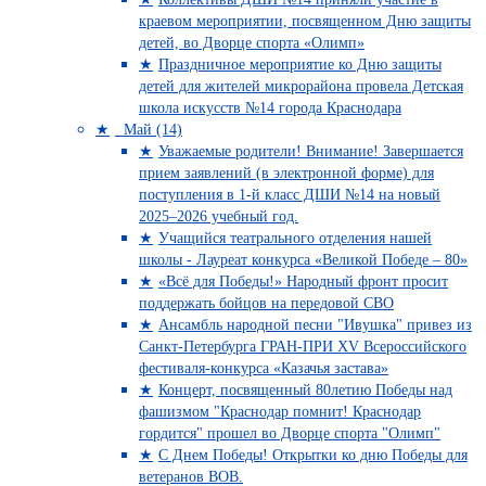
краевом мероприятии, посвященном Дню защиты
детей, во Дворце спорта «Олимп»
Праздничное мероприятие ко Дню защиты
детей для жителей микрорайона провела Детская
школа искусств №14 города Краснодара
Май (14)
Уважаемые родители! Внимание! Завершается
прием заявлений (в электронной форме) для
поступления в 1-й класс ДШИ №14 на новый
2025–2026 учебный год.
Учащийся театрального отделения нашей
школы - Лауреат конкурса «Великой Победе – 80»
«Всё для Победы!» Народный фронт просит
поддержать бойцов на передовой СВО
Ансамбль народной песни "Ивушка" привез из
Санкт-Петербурга ГРАН-ПРИ XV Всероссийского
фестиваля-конкурса «Казачья застава»
Концерт, посвященный 80летию Победы над
фашизмом "Краснодар помнит! Краснодар
гордится" прошел во Дворце спорта "Олимп"
С Днем Победы! Открытки ко дню Победы для
ветеранов ВОВ.