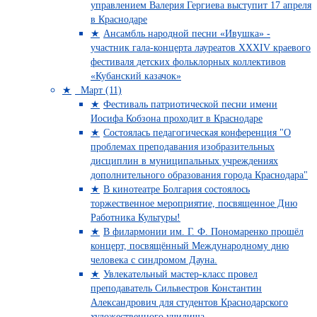
управлением Валерия Гергиева выступит 17 апреля
в Краснодаре
Ансамбль народной песни «Ивушка» -
участник гала-концерта лауреатов XXXIV краевого
фестиваля детских фольклорных коллективов
«Кубанский казачок»
Март (11)
Фестиваль патриотической песни имени
Иосифа Кобзона проходит в Краснодаре
Состоялась педагогическая конференция "О
проблемах преподавания изобразительных
дисциплин в муниципальных учреждениях
дополнительного образования города Краснодара"
В кинотеатре Болгария состоялось
торжественное мероприятие, посвященное Дню
Работника Культуры!
В филармонии им. Г. Ф. Пономаренко прошёл
концерт, посвящённый Международному дню
человека с синдромом Дауна.
Увлекательный мастер-класс провел
преподаватель Сильвестров Константин
Александрович для студентов Краснодарского
художественного училища