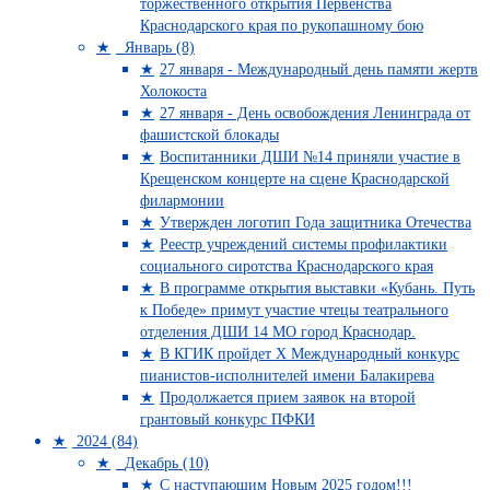
торжественного открытия Первенства
Краснодарского края по рукопашному бою
Январь (8)
27 января - Международный день памяти жертв
Холокоста
27 января - День освобождения Ленинграда от
фашистской блокады
Воспитанники ДШИ №14 приняли участие в
Крещенском концерте на сцене Краснодарской
филармонии
Утвержден логотип Года защитника Отечества
Реестр учреждений системы профилактики
социального сиротства Краснодарского края
В программе открытия выставки «Кубань. Путь
к Победе» примут участие чтецы театрального
отделения ДШИ 14 МО город Краснодар.
В КГИК пройдет Х Международный конкурс
пианистов-исполнителей имени Балакирева
Продолжается прием заявок на второй
грантовый конкурс ПФКИ
2024 (84)
Декабрь (10)
С наступающим Новым 2025 годом!!!