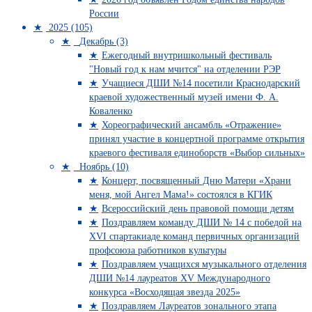
России
2025 (105)
Декабрь (3)
Ежегодный внутришкольный фестиваль
"Новый год к нам мчится" на отделении РЭР
Учащиеся ДШИ №14 посетили Краснодарский
краевой художественный музей имени Ф. А.
Коваленко
Хореографический ансамбль «Отражение»
принял участие в концертной программе открытия
краевого фестиваля единоборств «Выбор сильных»
Ноябрь (10)
Концерт, посвященный Дню Матери «Храни
меня, мой Ангел Мама!» состоялся в КГИК
Всероссийский день правовой помощи детям
Поздравляем команду ДШИ № 14 с победой на
XVI спартакиаде команд первичных организаций
профсоюза работников культуры
Поздравляем учащихся музыкального отделения
ДШИ №14 лауреатов XV Международного
конкурса «Восходящая звезда 2025»
Поздравляем Лауреатов зонального этапа