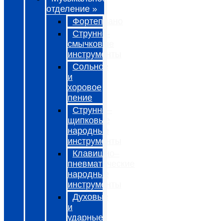
отделение »
Фортепиано
Струнно-
смычковые
инструменты
Сольное
и
хоровое
пение
Струнно–
щипковые
народные
инструменты
Клавишно–
пневматические
народные
инструменты
Духовые
и
ударные