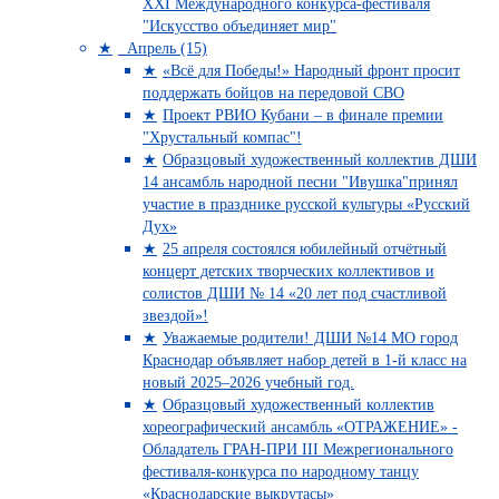
XXI Международного конкурса-фестиваля
"Искусство объединяет мир"
Апрель (15)
«Всё для Победы!» Народный фронт просит
поддержать бойцов на передовой СВО
Проект РВИО Кубани – в финале премии
"Хрустальный компас"!
Образцовый художественный коллектив ДШИ
14 ансамбль народной песни "Ивушка"принял
участие в празднике русской культуры «Русский
Дух»
25 апреля состоялся юбилейный отчётный
концерт детских творческих коллективов и
солистов ДШИ № 14 «20 лет под счастливой
звездой»!
Уважаемые родители! ДШИ №14 МО город
Краснодар объявляет набор детей в 1-й класс на
новый 2025–2026 учебный год.
Образцовый художественный коллектив
хореографический ансамбль «ОТРАЖЕНИЕ» -
Обладатель ГРАН-ПРИ III Межрегионального
фестиваля-конкурса по народному танцу
«Краснодарские выкрутасы»