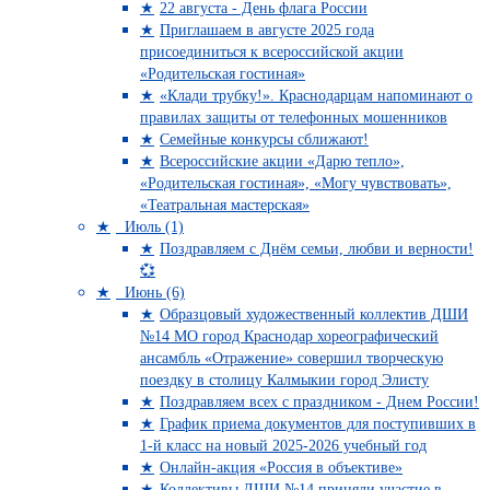
22 августа - День флага России
Приглашаем в августе 2025 года
присоединиться к всероссийской акции
«Родительская гостиная»
«Клади трубку!». Краснодарцам напоминают о
правилах защиты от телефонных мошенников
Семейные конкурсы сближают!
Всероссийские акции «Дарю тепло»,
«Родительская гостиная», «Могу чувствовать»,
«Театральная мастерская»
Июль (1)
Поздравляем с Днём семьи, любви и верности!
💞
Июнь (6)
Образцовый художественный коллектив ДШИ
№14 МО город Краснодар хореографический
ансамбль «Отражение» совершил творческую
поездку в столицу Калмыкии город Элисту
Поздравляем всех с праздником - Днем России!
График приема документов для поступивших в
1-й класс на новый 2025-2026 учебный год
Онлайн-акция «Россия в объективе»
Коллективы ДШИ №14 приняли участие в