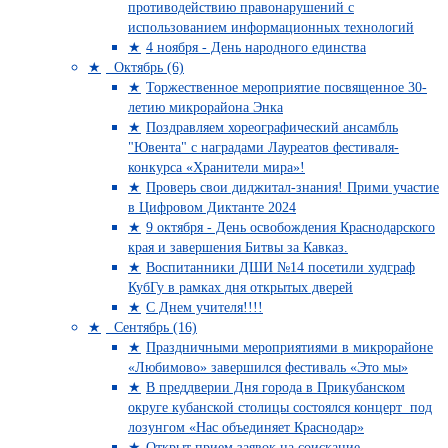
противодействию правонарушений с
использованием информационных технологий
4 ноября - День народного единства
Октябрь (6)
Торжественное мероприятие посвященное 30-
летию микрорайона Энка
Поздравляем хореографический ансамбль
"Ювента" с наградами Лауреатов фестиваля-
конкурса «Хранители мира»!
Проверь свои диджитал-знания! Прими участие
в Цифровом Диктанте 2024
9 октября - День освобождения Краснодарского
края и завершения Битвы за Кавказ.
Воспитанники ДШИ №14 посетили худграф
КубГу в рамках дня открытых дверей
С Днем учителя!!!!
Сентябрь (16)
Праздничными мероприятиями в микрорайоне
«Любимово» завершился фестиваль «Это мы»
В преддверии Дня города в Прикубанском
округе кубанской столицы состоялся концерт под
лозунгом «Нас объединяет Краснодар»
Открыт прием заявок на соискание