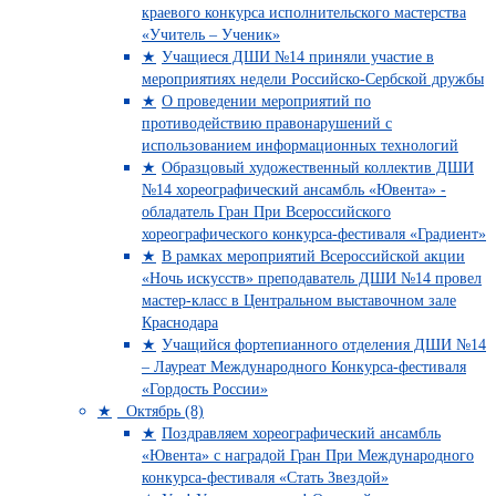
краевого конкурса исполнительского мастерства
«Учитель – Ученик»
Учащиеся ДШИ №14 приняли участие в
мероприятиях недели Российско-Сербской дружбы
О проведении мероприятий по
противодействию правонарушений с
использованием информационных технологий
Образцовый художественный коллектив ДШИ
№14 хореографический ансамбль «Ювента» -
обладатель Гран При Всероссийского
хореографического конкурса-фестиваля «Градиент»
В рамках мероприятий Всероссийской акции
«Ночь искусств» преподаватель ДШИ №14 провел
мастер-класс в Центральном выставочном зале
Краснодара
Учащийся фортепианного отделения ДШИ №14
– Лауреат Международного Конкурса-фестиваля
«Гордость России»
Октябрь (8)
Поздравляем хореографический ансамбль
«Ювента» с наградой Гран При Международного
конкурса-фестиваля «Стать Звездой»