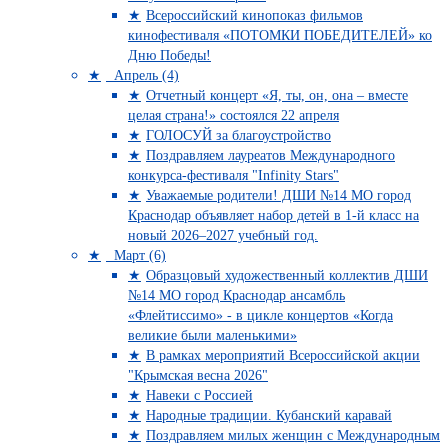
Всероссийский кинопоказ фильмов
кинофестиваля «ПОТОМКИ ПОБЕДИТЕЛЕЙ» ко
Дню Победы!
Апрель (4)
Отчетный концерт «Я, ты, он, она – вместе
целая страна!» состоялся 22 апреля
ГОЛОСУЙ за благоустройство
Поздравляем лауреатов Международного
конкурса-фестиваля "Infinity Stars"
Уважаемые родители! ДШИ №14 МО город
Краснодар объявляет набор детей в 1-й класс на
новый 2026–2027 учебный год.
Март (6)
Образцовый художественный коллектив ДШИ
№14 МО город Краснодар ансамбль
«Флейтиссимо» - в цикле концертов «Когда
великие были маленькими»
В рамках мероприятий Всероссийской акции
"Крымская весна 2026"
Навеки с Россией
Народные традиции. Кубанский каравай
Поздравляем милых женщин с Международным