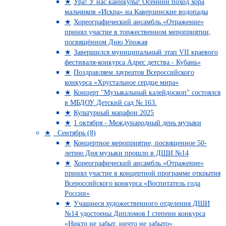
Ура! У нас каникулы! Осенний поход хора
мальчиков «Искра» на Каверзинские водопады
Хореографический ансамбль «Отражение»
принял участие в торжественном мероприятии,
посвящённом Дню Урожая
Завершился муниципальный этап VII краевого
фестиваля-конкурса Адрес детства - Кубань»
Поздравляем лауреатов Всероссийского
конкурса «Хрустальное сердце мира»
Концерт "Музыкальный калейдоскоп" состоялся
в МБДОУ Детский сад № 163.
Культурный марафон 2025
1 октября - Международный день музыки
Сентябрь (8)
Концертное мероприятие, посвященное 50-
летию Дня музыки прошло в ДШИ №14
Хореографический ансамбль «Отражение»
принял участие в концертной программе открытия
Всероссийского конкурса «Воспитатель года
России»
Учащиеся художественного отделения ДШИ
№14 удостоены Дипломов I степени конкурса
«Никто не забыт, ничто не забыто».