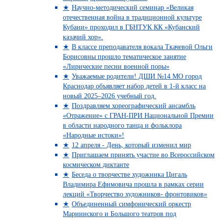
Научно-методический семинар «Великая
отечественная война в традиционной культуре
Кубани» проходил в ГБНТУК КК «Кубанский
казачий хор».
В классе преподавателя вокала Ткачевой Ольги
Борисовны прошло тематическое занятие
«Лирические песни военной поры»
Уважаемые родители! ДШИ №14 МО город
Краснодар объявляет набор детей в 1-й класс на
новый 2025–2026 учебный год.
Поздравляем хореографический ансамбль
«Отражение» с ГРАН-ПРИ Национальной Премии
в области народного танца и фольклора
«Народные истоки»!
12 апреля - День, который изменил мир
Приглашаем принять участие во Всероссийском
космическом диктанте
Беседа о творчестве художника Цигаль
Владимира Ефимовича прошла в рамках серии
лекций «Творчество художников- фронтовиков»
Объединенный симфонический оркестр
Мариинского и Большого театров под