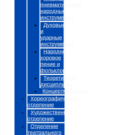
пневматические
народные
инструменты
Духовые
и
ударные
инструменты
Народно-
хоровое
пение и
фольклор
Теоретически
дисциплины
Концертмейстеры
Хореографическое
отделение
Художественное
отделение
Отделение
театрального