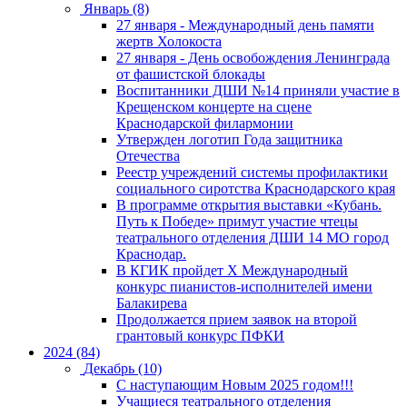
Январь (8)
27 января - Международный день памяти
жертв Холокоста
27 января - День освобождения Ленинграда
от фашистской блокады
Воспитанники ДШИ №14 приняли участие в
Крещенском концерте на сцене
Краснодарской филармонии
Утвержден логотип Года защитника
Отечества
Реестр учреждений системы профилактики
социального сиротства Краснодарского края
В программе открытия выставки «Кубань.
Путь к Победе» примут участие чтецы
театрального отделения ДШИ 14 МО город
Краснодар.
В КГИК пройдет Х Международный
конкурс пианистов-исполнителей имени
Балакирева
Продолжается прием заявок на второй
грантовый конкурс ПФКИ
2024 (84)
Декабрь (10)
С наступающим Новым 2025 годом!!!
Учащиеся театрального отделения