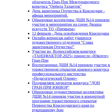
обладатель Гран-При Международного
конкурса "Орбита Талантов"
День защитника Отечества в Краснодаре -
афиша мероприятий.
Образцовые коллективы ДШИ №14 приняли
участие в мероприятии на сцене Дворца
искусств ТО «Премьера»
12 февраля - День освобождения Краснодара
Онлайн-вернисаж работ учащихся
художественного отделения "Слава
защитникам Отечества!"
Участие во Всероссийском конкурсе
«ТАНЦФАКТОР-2025» принесло «Ювенте»
Гран-При
Воспитанники ДШИ №14 приняли участие в
торжественном открытии краевого конкурса
профессионального мастерства
«Педагогический Олимп»
Поздравляем лауреатов конкурса "ДОН
ГРАН-ПРИ ЮНИОР"
Образцовые художественные коллективы
ДШИ №14 приняли участие в концертной
программе торжественного открытия
Первенства Краснодарского края по
рукопашному бою