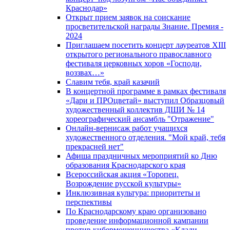
Краснодар»
Открыт прием заявок на соискание
просветительской награды Знание. Премия -
2024
Приглашаем посетить концерт лауреатов XIII
открытого регионального православного
фестиваля церковных хоров «Господи,
воззвах…»
Славим тебя, край казачий
В концертной программе в рамках фестиваля
«Дари и ПРОцветай» выступил Образцовый
художественный коллектив ДШИ № 14
хореографический ансамбль "Отражение"
Онлайн-вернисаж работ учащихся
художественного отделения. "Мой край, тебя
прекрасней нет"
Афиша праздничных мероприятий ко Дню
образования Краснодарского края
Всероссийская акция «Торопец.
Возрождение русской культуры»
Инклюзивная культура: приоритеты и
перспективы
По Краснодарскому краю организовано
проведение информационной кампании
против кибермошенничества «Клади