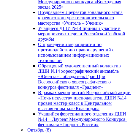
Международного конкурса «Восходящая
звезда 2025»
Поздравляем Лауреатов зонального этапа
краевого конкурса исполнительского
мастерства «Учитель – Ученик»
Учащиеся ДШИ №14 приняли участие в
мероприятиях недели Российско-Сербской
дружбы
О проведении мероприятий по
противодействию правонарушений с
использованием информационных
технологий
Образцовый художественный коллектив
ДШИ №14 хореографический ансамбль
«Ювента» - обладатель Гран При
Всероссийского хореографического
конкурса-фестиваля «Градиент»
В рамках мероприятий Всероссийской акции
«Ночь искусств» преподаватель ДШИ №14
провел мастер-класс в Центральном
выставочном зале Краснодара
Учащийся фортепианного отделения ДШИ
№14 – Лауреат Международного Конкурса-
фестиваля «Гордость России»
Октябрь (8)