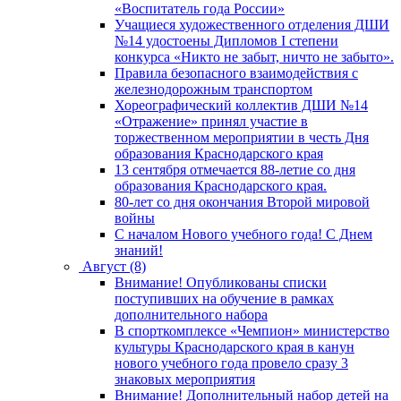
«Воспитатель года России»
Учащиеся художественного отделения ДШИ
№14 удостоены Дипломов I степени
конкурса «Никто не забыт, ничто не забыто».
Правила безопасного взаимодействия с
железнодорожным транспортом
Хореографический коллектив ДШИ №14
«Отражение» принял участие в
торжественном мероприятии в честь Дня
образования Краснодарского края
13 сентября отмечается 88-летие со дня
образования Краснодарского края.
80-лет со дня окончания Второй мировой
войны
С началом Нового учебного года! С Днем
знаний!
Август (8)
Внимание! Опубликованы списки
поступивших на обучение в рамках
дополнительного набора
В спорткомплексе «Чемпион» министерство
культуры Краснодарского края в канун
нового учебного года провело сразу 3
знаковых мероприятия
Внимание! Дополнительный набор детей на