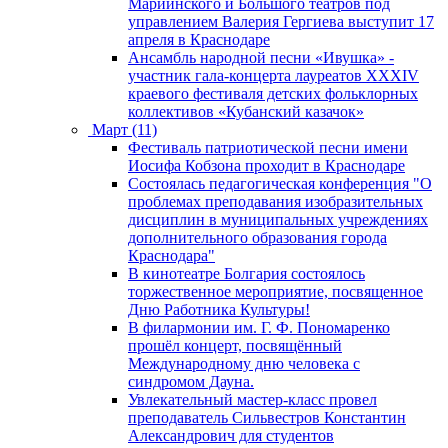
Мариинского и Большого театров под
управлением Валерия Гергиева выступит 17
апреля в Краснодаре
Ансамбль народной песни «Ивушка» -
участник гала-концерта лауреатов XXXIV
краевого фестиваля детских фольклорных
коллективов «Кубанский казачок»
Март (11)
Фестиваль патриотической песни имени
Иосифа Кобзона проходит в Краснодаре
Состоялась педагогическая конференция "О
проблемах преподавания изобразительных
дисциплин в муниципальных учреждениях
дополнительного образования города
Краснодара"
В кинотеатре Болгария состоялось
торжественное мероприятие, посвященное
Дню Работника Культуры!
В филармонии им. Г. Ф. Пономаренко
прошёл концерт, посвящённый
Международному дню человека с
синдромом Дауна.
Увлекательный мастер-класс провел
преподаватель Сильвестров Константин
Александрович для студентов