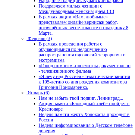
Народные традиции. Кубанский каравай
Поздравляем милых женщин с
Международным женским днем!!!!!!
В рамках акции «Вам, любимые»
представляем онлайн-вернисаж работ,
посвящённых весне, красоте и празднику 8
Марта.
Февраль (3)
В рамках проведения работы с
обучающимися по недопущению
распространения идеологий терроризма и
экстремизма
«Город помнит» -просмотры документально
- телевизионного фильма
«Я лечу над Россией» тематические занятия
к 105-летию со дня рождения композитора
Григория Пономаренко.
Январь (6)
Нам не забыть твой подвиг, Ленинград...
Акция памяти «Блокадный хлеб» пройдет в
Краснодаре
Неделя памяти жертв Холокоста проходит в
России
Неделя информирования о Детском телефоне
доверия