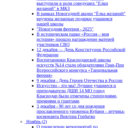
выступили в роли соведущих "Елки
желаний" в МКЗ
В рамках Новогодней акции "Ёлка желаний"
вручены желанные подарки учащимся
нашей школы
"Новогодняя фееерия - 2025"
В историческом парке «Россия – моя
история» прошло награждение матерей
участников СВО
12 декабря — День Конституции Российской
Федерации
Воспитанники Краснодарской школы
искусств №14 стали обладателями Гран-При
Всероссийского конкурса «Танцевальная
феерия»
9 декабря - День Героев Отечества в России
Искусство - это мы! Лучшие учащиеся и
преподаватели ДШИ 14 МО город
Краснодар были отмечены стипендиями,
премиями и грантами
3 декабря - 90 лет со дня рождения
прославленного уроженца Кубани - летчика-
космонавта Виктора Горбатко
Ноябрь (2)
О проведении мероприятий по