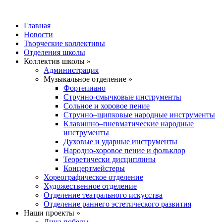
Главная
Новости
Творческие коллективы
Отделения школы
Коллектив школы »
Администрация
Музыкальное отделение »
Фортепиано
Струнно-смычковые инструменты
Сольное и хоровое пение
Струнно–щипковые народные инструменты
Клавишно–пневматические народные
инструменты
Духовые и ударные инструменты
Народно-хоровое пение и фольклор
Теоретически дисциплины
Концертмейстеры
Хореографическое отделение
Художественное отделение
Отделение театрального искусства
Отделение раннего эстетического развития
Наши проекты »
Лица победы