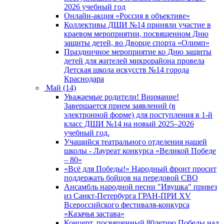
2026 учебный год
Онлайн-акция «Россия в объективе»
Коллективы ДШИ №14 приняли участие в
краевом мероприятии, посвященном Дню
защиты детей, во Дворце спорта «Олимп»
Праздничное мероприятие ко Дню защиты
детей для жителей микрорайона провела
Детская школа искусств №14 города
Краснодара
Май (14)
Уважаемые родители! Внимание!
Завершается прием заявлений (в
электронной форме) для поступления в 1-й
класс ДШИ №14 на новый 2025–2026
учебный год.
Учащийся театрального отделения нашей
школы - Лауреат конкурса «Великой Победе
– 80»
«Всё для Победы!» Народный фронт просит
поддержать бойцов на передовой СВО
Ансамбль народной песни "Ивушка" привез
из Санкт-Петербурга ГРАН-ПРИ XV
Всероссийского фестиваля-конкурса
«Казачья застава»
Концерт, посвященный 80летию Победы над