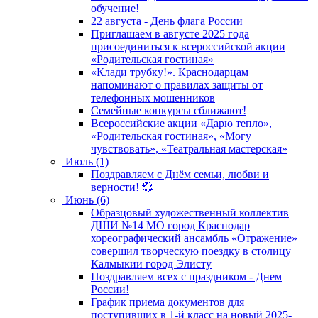
обучение!
22 августа - День флага России
Приглашаем в августе 2025 года
присоединиться к всероссийской акции
«Родительская гостиная»
«Клади трубку!». Краснодарцам
напоминают о правилах защиты от
телефонных мошенников
Семейные конкурсы сближают!
Всероссийские акции «Дарю тепло»,
«Родительская гостиная», «Могу
чувствовать», «Театральная мастерская»
Июль (1)
Поздравляем с Днём семьи, любви и
верности! 💞
Июнь (6)
Образцовый художественный коллектив
ДШИ №14 МО город Краснодар
хореографический ансамбль «Отражение»
совершил творческую поездку в столицу
Калмыкии город Элисту
Поздравляем всех с праздником - Днем
России!
График приема документов для
поступивших в 1-й класс на новый 2025-