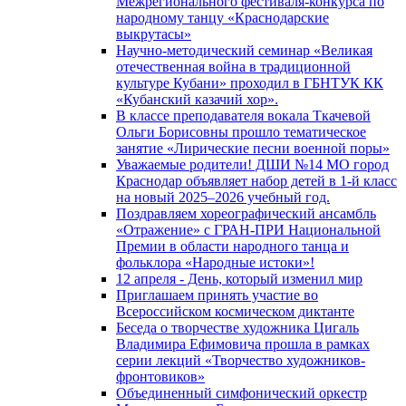
Межрегионального фестиваля-конкурса по
народному танцу «Краснодарские
выкрутасы»
Научно-методический семинар «Великая
отечественная война в традиционной
культуре Кубани» проходил в ГБНТУК КК
«Кубанский казачий хор».
В классе преподавателя вокала Ткачевой
Ольги Борисовны прошло тематическое
занятие «Лирические песни военной поры»
Уважаемые родители! ДШИ №14 МО город
Краснодар объявляет набор детей в 1-й класс
на новый 2025–2026 учебный год.
Поздравляем хореографический ансамбль
«Отражение» с ГРАН-ПРИ Национальной
Премии в области народного танца и
фольклора «Народные истоки»!
12 апреля - День, который изменил мир
Приглашаем принять участие во
Всероссийском космическом диктанте
Беседа о творчестве художника Цигаль
Владимира Ефимовича прошла в рамках
серии лекций «Творчество художников-
фронтовиков»
Объединенный симфонический оркестр