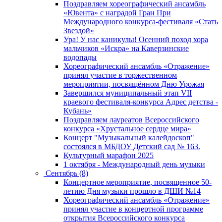
Поздравляем хореографический ансамбль
«Ювента» с наградой Гран При
Международного конкурса-фестиваля «Стать
Звездой»
Ура! У нас каникулы! Осенний поход хора
мальчиков «Искра» на Каверзинские
водопады
Хореографический ансамбль «Отражение»
принял участие в торжественном
мероприятии, посвящённом Дню Урожая
Завершился муниципальный этап VII
краевого фестиваля-конкурса Адрес детства -
Кубань»
Поздравляем лауреатов Всероссийского
конкурса «Хрустальное сердце мира»
Концерт "Музыкальный калейдоскоп"
состоялся в МБДОУ Детский сад № 163.
Культурный марафон 2025
1 октября - Международный день музыки
Сентябрь (8)
Концертное мероприятие, посвященное 50-
летию Дня музыки прошло в ДШИ №14
Хореографический ансамбль «Отражение»
принял участие в концертной программе
открытия Всероссийского конкурса