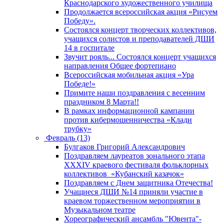
Краснодарского художественного училища
Продолжается всероссийская акция «Рисуем
Победу».
Состоялся концерт творческих коллективов,
учащихся солистов и преподавателей ДШИ
14 в госпитале
Звучит рояль... Состоялся концерт учащихся
направления Общее фортепиано
Всероссийская мобильная акция «Ура
Победе!»
Примите наши поздравления с весенним
праздником 8 Марта!!
В рамках информационной кампании
против кибермошенничества «Клади
трубку»
Февраль (13)
Булгаков Григорий Александрович
Поздравляем лауреатов зонального этапа
XXXIV краевого фестиваля фольклорных
коллективов «Кубанский казачок»
Поздравляем с Днем защитника Отечества!
Учащиеся ДШИ №14 приняли участие в
краевом торжественном мероприятии в
Музыкальном театре
Хореографический ансамбль "Ювента"-