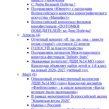
C Днём Великой Победы !
Поздравляем «Ювенту» с наградами
Всероссийского конкурса хореографического
искусства «Манифест»
Всероссийский кинопоказ фильмов
кинофестиваля «ПОТОМКИ
ПОБЕДИТЕЛЕЙ» ко Дню Победы!
Апрель (4)
Отчетный концерт «Я, ты, он, она – вместе
целая страна!» состоялся 22 апреля
ГОЛОСУЙ за благоустройство
Поздравляем лауреатов Международного
конкурса-фестиваля "Infinity Stars"
Уважаемые родители! ДШИ №14 МО город
Краснодар объявляет набор детей в 1-й класс
на новый 2026–2027 учебный год.
Март (6)
Образцовый художественный коллектив
ДШИ №14 МО город Краснодар ансамбль
«Флейтиссимо» - в цикле концертов «Когда
великие были маленькими»
В рамках мероприятий Всероссийской акции
"Крымская весна 2026"
Навеки с Россией