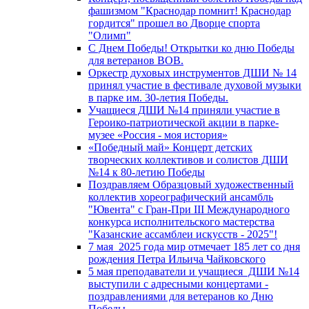
фашизмом "Краснодар помнит! Краснодар
гордится" прошел во Дворце спорта
"Олимп"
С Днем Победы! Открытки ко дню Победы
для ветеранов ВОВ.
Оркестр духовых инструментов ДШИ № 14
принял участие в фестивале духовой музыки
в парке им. 30-летия Победы.
Учащиеся ДШИ №14 приняли участие в
Героико-патриотической акции в парке-
музее «Россия - моя история»
«Победный май» Концерт детских
творческих коллективов и солистов ДШИ
№14 к 80-летию Победы
Поздравляем Образцовый художественный
коллектив хореографический ансамбль
"Ювента" с Гран-При III Международного
конкурса исполнительского мастерства
"Казанские ассамблеи искусств - 2025"!
7 мая 2025 года мир отмечает 185 лет со дня
рождения Петра Ильича Чайковского
5 мая преподаватели и учащиеся ДШИ №14
выступили с адресными концертами -
поздравлениями для ветеранов ко Дню
Победы.