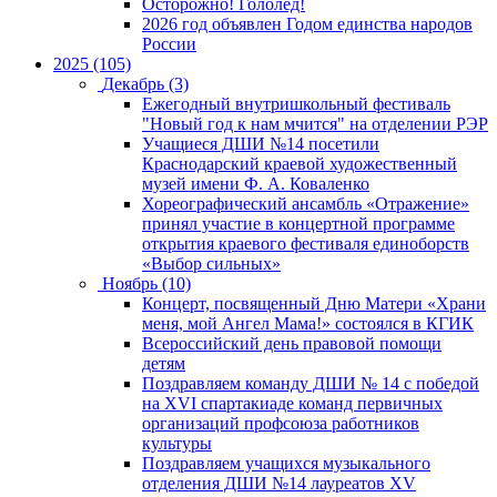
Осторожно! Гололед!
2026 год объявлен Годом единства народов
России
2025 (105)
Декабрь (3)
Ежегодный внутришкольный фестиваль
"Новый год к нам мчится" на отделении РЭР
Учащиеся ДШИ №14 посетили
Краснодарский краевой художественный
музей имени Ф. А. Коваленко
Хореографический ансамбль «Отражение»
принял участие в концертной программе
открытия краевого фестиваля единоборств
«Выбор сильных»
Ноябрь (10)
Концерт, посвященный Дню Матери «Храни
меня, мой Ангел Мама!» состоялся в КГИК
Всероссийский день правовой помощи
детям
Поздравляем команду ДШИ № 14 с победой
на XVI спартакиаде команд первичных
организаций профсоюза работников
культуры
Поздравляем учащихся музыкального
отделения ДШИ №14 лауреатов XV