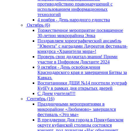
противодействию правонарушений с
использованием информационных
технологий
4 ноября - День народного единства
Октябрь (6)
Торжественное мероприятие посвященное
30-летию микрорайона Энка
Поздравляем хореографический ансамбль
"Ювента" с наградами Лауреатов фестиваля-
конкурса «Хранители мира»!
Проверь свои диджитал-знания! Прими
участие в Цифровом Диктанте 2024
9 октября - День освобождения
Краснодарского края и завершения Битвы за
Кавказ.
Воспитанники ДШИ №14 посетили худграф
КубГу в рамках дня открытых дверей
С Днем учителя!!!!
Сентябрь (16)
Праздничными мероприятиями в
микрорайоне «Любимово» завершился
фестиваль «Это мы»
В преддверии Дня города в Прикубанском
округе кубанской столицы состоялся
концерт под лозунгом «Нас объединяет