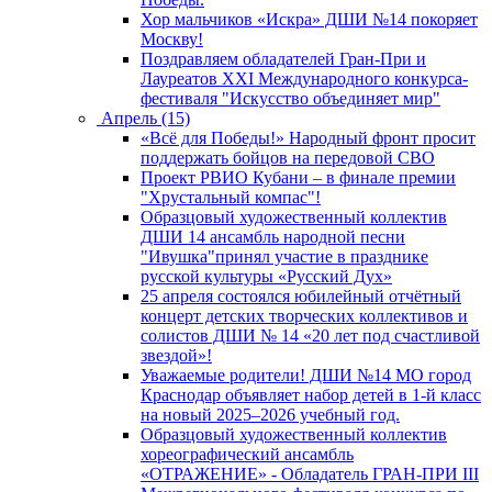
Хор мальчиков «Искра» ДШИ №14 покоряет
Москву!
Поздравляем обладателей Гран-При и
Лауреатов XXI Международного конкурса-
фестиваля "Искусство объединяет мир"
Апрель (15)
«Всё для Победы!» Народный фронт просит
поддержать бойцов на передовой СВО
Проект РВИО Кубани – в финале премии
"Хрустальный компас"!
Образцовый художественный коллектив
ДШИ 14 ансамбль народной песни
"Ивушка"принял участие в празднике
русской культуры «Русский Дух»
25 апреля состоялся юбилейный отчётный
концерт детских творческих коллективов и
солистов ДШИ № 14 «20 лет под счастливой
звездой»!
Уважаемые родители! ДШИ №14 МО город
Краснодар объявляет набор детей в 1-й класс
на новый 2025–2026 учебный год.
Образцовый художественный коллектив
хореографический ансамбль
«ОТРАЖЕНИЕ» - Обладатель ГРАН-ПРИ III