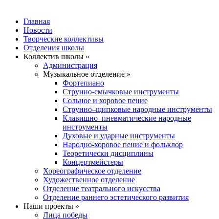
Главная
Новости
Творческие коллективы
Отделения школы
Коллектив школы »
Администрация
Музыкальное отделение »
Фортепиано
Струнно-смычковые инструменты
Сольное и хоровое пение
Струнно–щипковые народные инструменты
Клавишно–пневматические народные
инструменты
Духовые и ударные инструменты
Народно-хоровое пение и фольклор
Теоретически дисциплины
Концертмейстеры
Хореографическое отделение
Художественное отделение
Отделение театрального искусства
Отделение раннего эстетического развития
Наши проекты »
Лица победы