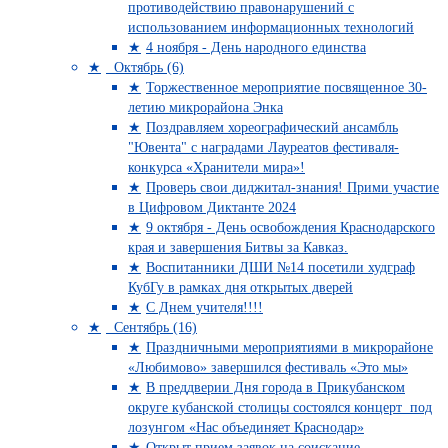
противодействию правонарушений с
использованием информационных технологий
4 ноября - День народного единства
Октябрь (6)
Торжественное мероприятие посвященное 30-
летию микрорайона Энка
Поздравляем хореографический ансамбль
"Ювента" с наградами Лауреатов фестиваля-
конкурса «Хранители мира»!
Проверь свои диджитал-знания! Прими участие
в Цифровом Диктанте 2024
9 октября - День освобождения Краснодарского
края и завершения Битвы за Кавказ.
Воспитанники ДШИ №14 посетили худграф
КубГу в рамках дня открытых дверей
С Днем учителя!!!!
Сентябрь (16)
Праздничными мероприятиями в микрорайоне
«Любимово» завершился фестиваль «Это мы»
В преддверии Дня города в Прикубанском
округе кубанской столицы состоялся концерт под
лозунгом «Нас объединяет Краснодар»
Открыт прием заявок на соискание