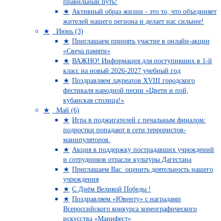
правильный путь!
Активный образ жизни - это то, что объединяет
жителей нашего региона и делает нас сильнее!
Июнь (3)
Приглашаем принять участие в онлайн-акции
«Свеча памяти»
ВАЖНО! Информация для поступивших в 1-й
класс на новый 2026-2027 учебный год
Поздравляем лауреатов XVIII городского
фестиваля народной песни «Цвети и пой,
кубанская столица!»
Май (6)
Игра в поджигателей с печальным финалом:
подростки попадают в сети террористов-
манипуляторов.
Акция в поддержку пострадавших учреждений
и сотрудников отрасли культуры Дагестана
Приглашаем Вас оценить деятельность нашего
учреждения
C Днём Великой Победы !
Поздравляем «Ювенту» с наградами
Всероссийского конкурса хореографического
искусства «Манифест»