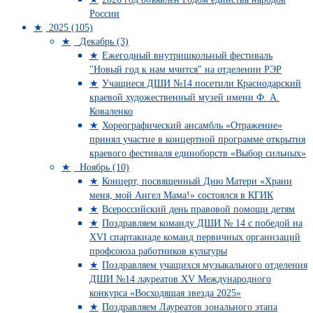
России
2025 (105)
Декабрь (3)
Ежегодный внутришкольный фестиваль
"Новый год к нам мчится" на отделении РЭР
Учащиеся ДШИ №14 посетили Краснодарский
краевой художественный музей имени Ф. А.
Коваленко
Хореографический ансамбль «Отражение»
принял участие в концертной программе открытия
краевого фестиваля единоборств «Выбор сильных»
Ноябрь (10)
Концерт, посвященный Дню Матери «Храни
меня, мой Ангел Мама!» состоялся в КГИК
Всероссийский день правовой помощи детям
Поздравляем команду ДШИ № 14 с победой на
XVI спартакиаде команд первичных организаций
профсоюза работников культуры
Поздравляем учащихся музыкального отделения
ДШИ №14 лауреатов XV Международного
конкурса «Восходящая звезда 2025»
Поздравляем Лауреатов зонального этапа