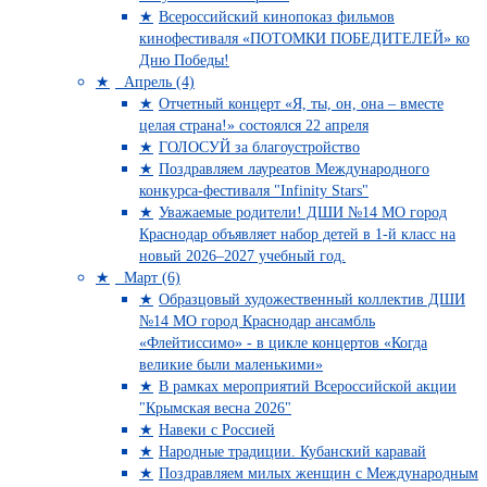
Всероссийский кинопоказ фильмов
кинофестиваля «ПОТОМКИ ПОБЕДИТЕЛЕЙ» ко
Дню Победы!
Апрель (4)
Отчетный концерт «Я, ты, он, она – вместе
целая страна!» состоялся 22 апреля
ГОЛОСУЙ за благоустройство
Поздравляем лауреатов Международного
конкурса-фестиваля "Infinity Stars"
Уважаемые родители! ДШИ №14 МО город
Краснодар объявляет набор детей в 1-й класс на
новый 2026–2027 учебный год.
Март (6)
Образцовый художественный коллектив ДШИ
№14 МО город Краснодар ансамбль
«Флейтиссимо» - в цикле концертов «Когда
великие были маленькими»
В рамках мероприятий Всероссийской акции
"Крымская весна 2026"
Навеки с Россией
Народные традиции. Кубанский каравай
Поздравляем милых женщин с Международным