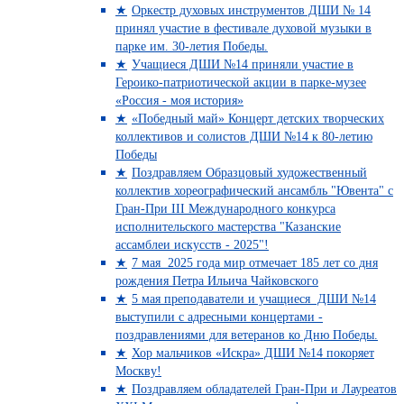
Оркестр духовых инструментов ДШИ № 14
принял участие в фестивале духовой музыки в
парке им. 30-летия Победы.
Учащиеся ДШИ №14 приняли участие в
Героико-патриотической акции в парке-музее
«Россия - моя история»
«Победный май» Концерт детских творческих
коллективов и солистов ДШИ №14 к 80-летию
Победы
Поздравляем Образцовый художественный
коллектив хореографический ансамбль "Ювента" с
Гран-При III Международного конкурса
исполнительского мастерства "Казанские
ассамблеи искусств - 2025"!
7 мая 2025 года мир отмечает 185 лет со дня
рождения Петра Ильича Чайковского
5 мая преподаватели и учащиеся ДШИ №14
выступили с адресными концертами -
поздравлениями для ветеранов ко Дню Победы.
Хор мальчиков «Искра» ДШИ №14 покоряет
Москву!
Поздравляем обладателей Гран-При и Лауреатов