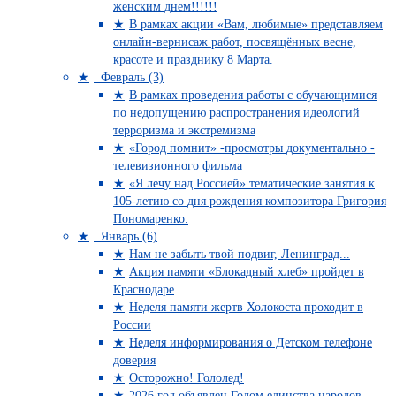
женским днем!!!!!!
В рамках акции «Вам, любимые» представляем
онлайн-вернисаж работ, посвящённых весне,
красоте и празднику 8 Марта.
Февраль (3)
В рамках проведения работы с обучающимися
по недопущению распространения идеологий
терроризма и экстремизма
«Город помнит» -просмотры документально -
телевизионного фильма
«Я лечу над Россией» тематические занятия к
105-летию со дня рождения композитора Григория
Пономаренко.
Январь (6)
Нам не забыть твой подвиг, Ленинград...
Акция памяти «Блокадный хлеб» пройдет в
Краснодаре
Неделя памяти жертв Холокоста проходит в
России
Неделя информирования о Детском телефоне
доверия
Осторожно! Гололед!
2026 год объявлен Годом единства народов