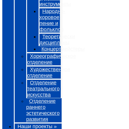
инструменты
Народно-
хоровое
пение и
фольклор
Теоретически
дисциплины
Концертмейстеры
Хореографическое
отделение
Художественное
отделение
Отделение
театрального
искусства
Отделение
раннего
эстетического
развития
Наши проекты »