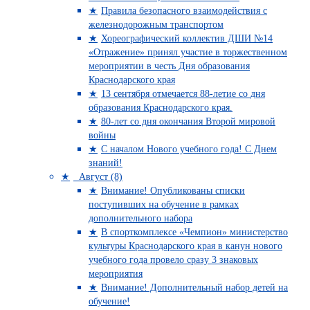
Правила безопасного взаимодействия с
железнодорожным транспортом
Хореографический коллектив ДШИ №14
«Отражение» принял участие в торжественном
мероприятии в честь Дня образования
Краснодарского края
13 сентября отмечается 88-летие со дня
образования Краснодарского края.
80-лет со дня окончания Второй мировой
войны
С началом Нового учебного года! С Днем
знаний!
Август (8)
Внимание! Опубликованы списки
поступивших на обучение в рамках
дополнительного набора
В спорткомплексе «Чемпион» министерство
культуры Краснодарского края в канун нового
учебного года провело сразу 3 знаковых
мероприятия
Внимание! Дополнительный набор детей на
обучение!