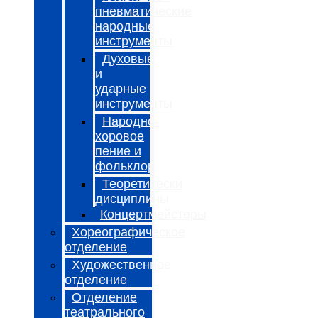
пневматические
народные
инструменты
Духовые
и
ударные
инструменты
Народно-
хоровое
пение и
фольклор
Теоретически
дисциплины
Концертмейстеры
Хореографическое
отделение
Художественное
отделение
Отделение
театрального