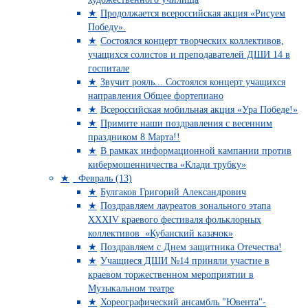
Продолжается всероссийская акция «Рисуем
Победу».
Состоялся концерт творческих коллективов,
учащихся солистов и преподавателей ДШИ 14 в
госпитале
Звучит рояль... Состоялся концерт учащихся
направления Общее фортепиано
Всероссийская мобильная акция «Ура Победе!»
Примите наши поздравления с весенним
праздником 8 Марта!!
В рамках информационной кампании против
кибермошенничества «Клади трубку»
Февраль (13)
Булгаков Григорий Александрович
Поздравляем лауреатов зонального этапа
XXXIV краевого фестиваля фольклорных
коллективов «Кубанский казачок»
Поздравляем с Днем защитника Отечества!
Учащиеся ДШИ №14 приняли участие в
краевом торжественном мероприятии в
Музыкальном театре
Хореографический ансамбль "Ювента"-