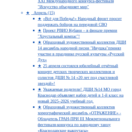
XXI Международного конкурса-фестиваля
"Искусство объединяет мир"
Апрель (15)
«Всё для Победы!» Народный фронт просит
поддержать бойцов на передовой СВО
Проект РВИО Кубани – в финале премии
"Хрустальный компас"!
Образцовый художественный коллектив ДШИ
14 ансамбль народной песни "Ивушка"принял
участие в празднике русской культуры «Русский
Дух»
25 апреля состоялся юбилейный отчётный
концерт детских творческих коллективов и
солистов ДШИ № 14 «20 лет под счастливой
звездой»!
Уважаемые родители! ДШИ №14 МО город
Краснодар объявляет набор детей в 1-й класс на
новый 2025–2026 учебный год.
Образцовый художественный коллектив
хореографический ансамбль «ОТРАЖЕНИЕ» -
Обладатель ГРАН-ПРИ III Межрегионального
фестиваля-конкурса по народному танцу
«Краснодарские выкрутасы»