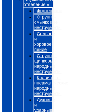
отделение »
Фортепиано
Струнно-
смычковые
инструменты
Сольное
и
хоровое
пение
Струнно–
щипковые
народные
инструменты
Клавишно–
пневматические
народные
инструменты
Духовые
и
ударные