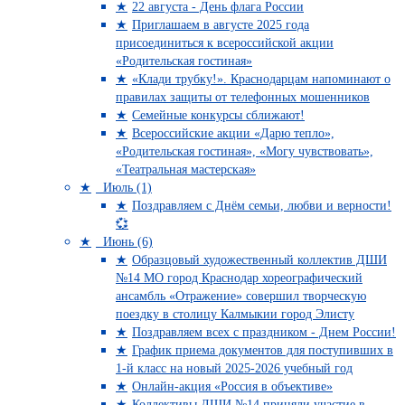
22 августа - День флага России
Приглашаем в августе 2025 года
присоединиться к всероссийской акции
«Родительская гостиная»
«Клади трубку!». Краснодарцам напоминают о
правилах защиты от телефонных мошенников
Семейные конкурсы сближают!
Всероссийские акции «Дарю тепло»,
«Родительская гостиная», «Могу чувствовать»,
«Театральная мастерская»
Июль (1)
Поздравляем с Днём семьи, любви и верности!
💞
Июнь (6)
Образцовый художественный коллектив ДШИ
№14 МО город Краснодар хореографический
ансамбль «Отражение» совершил творческую
поездку в столицу Калмыкии город Элисту
Поздравляем всех с праздником - Днем России!
График приема документов для поступивших в
1-й класс на новый 2025-2026 учебный год
Онлайн-акция «Россия в объективе»
Коллективы ДШИ №14 приняли участие в