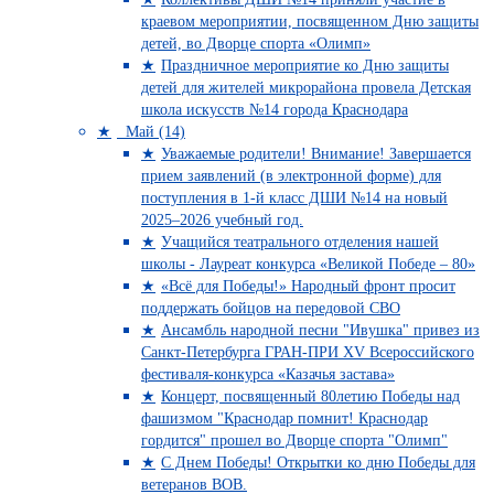
краевом мероприятии, посвященном Дню защиты
детей, во Дворце спорта «Олимп»
Праздничное мероприятие ко Дню защиты
детей для жителей микрорайона провела Детская
школа искусств №14 города Краснодара
Май (14)
Уважаемые родители! Внимание! Завершается
прием заявлений (в электронной форме) для
поступления в 1-й класс ДШИ №14 на новый
2025–2026 учебный год.
Учащийся театрального отделения нашей
школы - Лауреат конкурса «Великой Победе – 80»
«Всё для Победы!» Народный фронт просит
поддержать бойцов на передовой СВО
Ансамбль народной песни "Ивушка" привез из
Санкт-Петербурга ГРАН-ПРИ XV Всероссийского
фестиваля-конкурса «Казачья застава»
Концерт, посвященный 80летию Победы над
фашизмом "Краснодар помнит! Краснодар
гордится" прошел во Дворце спорта "Олимп"
С Днем Победы! Открытки ко дню Победы для
ветеранов ВОВ.