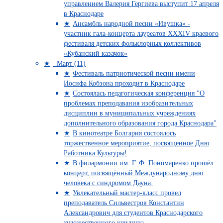
управлением Валерия Гергиева выступит 17 апреля
в Краснодаре
Ансамбль народной песни «Ивушка» -
участник гала-концерта лауреатов XXXIV краевого
фестиваля детских фольклорных коллективов
«Кубанский казачок»
Март (11)
Фестиваль патриотической песни имени
Иосифа Кобзона проходит в Краснодаре
Состоялась педагогическая конференция "О
проблемах преподавания изобразительных
дисциплин в муниципальных учреждениях
дополнительного образования города Краснодара"
В кинотеатре Болгария состоялось
торжественное мероприятие, посвященное Дню
Работника Культуры!
В филармонии им. Г. Ф. Пономаренко прошёл
концерт, посвящённый Международному дню
человека с синдромом Дауна.
Увлекательный мастер-класс провел
преподаватель Сильвестров Константин
Александрович для студентов Краснодарского
художественного училища