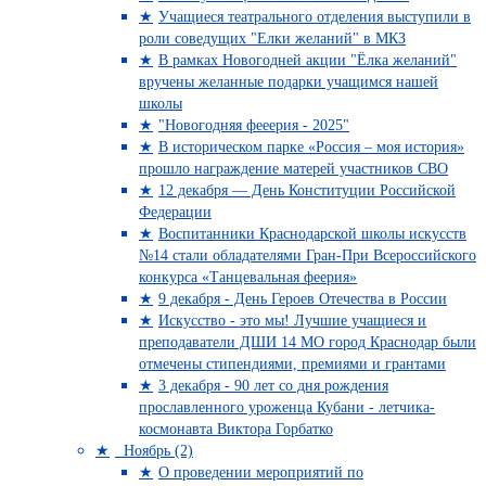
Учащиеся театрального отделения выступили в
роли соведущих "Елки желаний" в МКЗ
В рамках Новогодней акции "Ёлка желаний"
вручены желанные подарки учащимся нашей
школы
"Новогодняя фееерия - 2025"
В историческом парке «Россия – моя история»
прошло награждение матерей участников СВО
12 декабря — День Конституции Российской
Федерации
Воспитанники Краснодарской школы искусств
№14 стали обладателями Гран-При Всероссийского
конкурса «Танцевальная феерия»
9 декабря - День Героев Отечества в России
Искусство - это мы! Лучшие учащиеся и
преподаватели ДШИ 14 МО город Краснодар были
отмечены стипендиями, премиями и грантами
3 декабря - 90 лет со дня рождения
прославленного уроженца Кубани - летчика-
космонавта Виктора Горбатко
Ноябрь (2)
О проведении мероприятий по