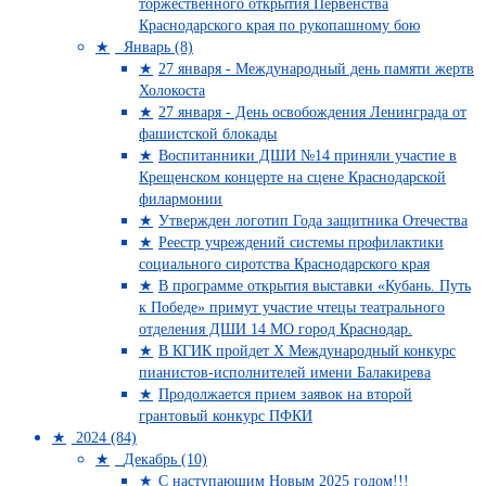
торжественного открытия Первенства
Краснодарского края по рукопашному бою
Январь (8)
27 января - Международный день памяти жертв
Холокоста
27 января - День освобождения Ленинграда от
фашистской блокады
Воспитанники ДШИ №14 приняли участие в
Крещенском концерте на сцене Краснодарской
филармонии
Утвержден логотип Года защитника Отечества
Реестр учреждений системы профилактики
социального сиротства Краснодарского края
В программе открытия выставки «Кубань. Путь
к Победе» примут участие чтецы театрального
отделения ДШИ 14 МО город Краснодар.
В КГИК пройдет Х Международный конкурс
пианистов-исполнителей имени Балакирева
Продолжается прием заявок на второй
грантовый конкурс ПФКИ
2024 (84)
Декабрь (10)
С наступающим Новым 2025 годом!!!