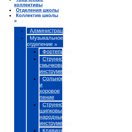
коллективы
Отделения школы
Коллектив школы
»
Администрация
Музыкальное
отделение »
Фортепиано
Струнно-
смычковые
инструменты
Сольное
и
хоровое
пение
Струнно–
щипковые
народные
инструменты
Клавишно–