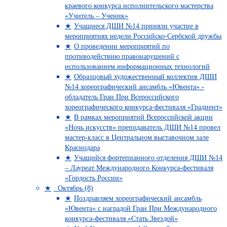
краевого конкурса исполнительского мастерства
«Учитель – Ученик»
Учащиеся ДШИ №14 приняли участие в
мероприятиях недели Российско-Сербской дружбы
О проведении мероприятий по
противодействию правонарушений с
использованием информационных технологий
Образцовый художественный коллектив ДШИ
№14 хореографический ансамбль «Ювента» -
обладатель Гран При Всероссийского
хореографического конкурса-фестиваля «Градиент»
В рамках мероприятий Всероссийской акции
«Ночь искусств» преподаватель ДШИ №14 провел
мастер-класс в Центральном выставочном зале
Краснодара
Учащийся фортепианного отделения ДШИ №14
– Лауреат Международного Конкурса-фестиваля
«Гордость России»
Октябрь (8)
Поздравляем хореографический ансамбль
«Ювента» с наградой Гран При Международного
конкурса-фестиваля «Стать Звездой»