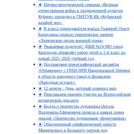
Научно-методический семинар «Великая
отечественная война в традиционной культуре
Кубани» проходил в ГБНТУК КК «Кубанский
казачий хор».
В классе преподавателя вокала Ткачевой Ольги
Борисовны прошло тематическое занятие
«Лирические песни военной поры»
Уважаемые родители! ДШИ №14 МО город
Краснодар объявляет набор детей в 1-й класс на
новый 2025–2026 учебный год.
Поздравляем хореографический ансамбль
«Отражение» с ГРАН-ПРИ Национальной Премии
в области народного танца и фольклора
«Народные истоки»!
12 апреля - День, который изменил мир
Приглашаем принять участие во Всероссийском
космическом диктанте
Беседа о творчестве художника Цигаль
Владимира Ефимовича прошла в рамках серии
лекций «Творчество художников- фронтовиков»
Объединенный симфонический оркестр
Мариинского и Большого театров под