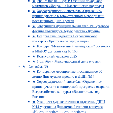
Ура! У нас каникулы! Осенний поход хора
мальчиков «Искра» на Каверзинские водопады
Хореографический ансамбль «Отражение»
принял участие в торжественном мероприятии,
посвящённом Дню Урожая
Завершился муниципальный этап VII краевого
фестиваля-конкурса Адрес детства - Кубань»
Поздравляем лауреатов Всероссийского
конкурса «Хрустальное сердце мира»
Концерт "Музыкальный калейдоскоп" состоялся
в МБДОУ Детский сад № 163.
Культурный марафон 2025
1 октября - Международный день музыки
Сентябрь (8)
Концертное мероприятие, посвященное 50-
летию Дня музыки прошло в ДШИ №14
Хореографический ансамбль «Отражение»
принял участие в концертной программе открытия
Всероссийского конкурса «Воспитатель года
России»
Учащиеся художественного отделения ДШИ
№14 удостоены Дипломов I степени конкурса
«Никто не забыт, ничто не забыто».