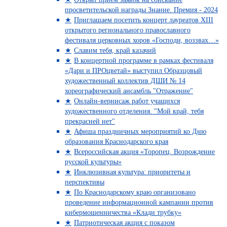
просветительской награды Знание. Премия - 2024
Приглашаем посетить концерт лауреатов XIII
открытого регионального православного
фестиваля церковных хоров «Господи, воззвах…»
Славим тебя, край казачий
В концертной программе в рамках фестиваля
«Дари и ПРОцветай» выступил Образцовый
художественный коллектив ДШИ № 14
хореографический ансамбль "Отражение"
Онлайн-вернисаж работ учащихся
художественного отделения. "Мой край, тебя
прекрасней нет"
Афиша праздничных мероприятий ко Дню
образования Краснодарского края
Всероссийская акция «Торопец. Возрождение
русской культуры»
Инклюзивная культура: приоритеты и
перспективы
По Краснодарскому краю организовано
проведение информационной кампании против
кибермошенничества «Клади трубку»
Патриотическая акция с показом