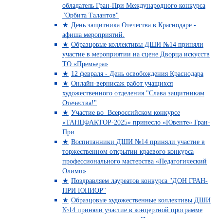
обладатель Гран-При Международного конкурса
"Орбита Талантов"
День защитника Отечества в Краснодаре -
афиша мероприятий.
Образцовые коллективы ДШИ №14 приняли
участие в мероприятии на сцене Дворца искусств
ТО «Премьера»
12 февраля - День освобождения Краснодара
Онлайн-вернисаж работ учащихся
художественного отделения "Слава защитникам
Отечества!"
Участие во Всероссийском конкурсе
«ТАНЦФАКТОР-2025» принесло «Ювенте» Гран-
При
Воспитанники ДШИ №14 приняли участие в
торжественном открытии краевого конкурса
профессионального мастерства «Педагогический
Олимп»
Поздравляем лауреатов конкурса "ДОН ГРАН-
ПРИ ЮНИОР"
Образцовые художественные коллективы ДШИ
№14 приняли участие в концертной программе