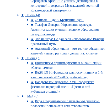
Серебряков Арсений с успехом дебютировал в
концертной программе Музыкальной гостиной
Краснодарской филармонии
Июль (4)
28 июля — День Крещения Руси!
Телефон Доверия Управления культуры
Администрации муниципального образования
город Краснодар
Это не игра! Не дай себя использовать! Выбери
правильный путь!
Активный образ жизни - это то, что объединяет
жителей нашего региона и делает нас сильнее!
Июнь (3)
Приглашаем принять участие в онлайн-акции
«Свеча памяти»
ВАЖНО! Информация для поступивших в 1-й
класс на новый 2026-2027 учебный год
Поздравляем лауреатов XVIII городского
фестиваля народной песни «Цвети и пой,
кубанская столица!»
Май (6)
Игра в поджигателей с печальным финалом:
подростки попадают в сети террористов-