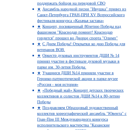
поддержать бойцов на передовой СВО
Ансамбль народной песни "Ивушка" привез из
Санкт-Петербурга ГРАН-ПРИ XV Всероссийского
фестиваля-конкурса «Казачья застава»
Концерт, посвященный 80летию Победы над
фашизмом "Краснодар помнит! Краснодар
гордится" прошел во Дворце спорта "Олимп"
С Днем Победы! Открытки ко дню Победы для
ветеранов ВОВ.
Оркестр духовых инструментов ДШИ № 14
принял участие в фестивале духовой музыки в
парке им. 30-летия Победы.
Учащиеся ДШИ №14 приняли участие в
Героико-патриотической акции в парке-музее
«Россия - моя история»
«Победный май» Концерт детских творческих
коллективов и солистов ДШИ №14 к 80-летию
Победы
Поздравляем Образцовый художественный
коллектив хореографический ансамбль "Ювента" с
Гран-При III Международного конкурса
исполнительского мастерства "Казанские