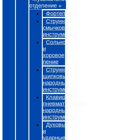
отделение »
Фортепиано
Струнно-
смычковые
инструменты
Сольное
и
хоровое
пение
Струнно–
щипковые
народные
инструменты
Клавишно–
пневматические
народные
инструменты
Духовые
и
ударные