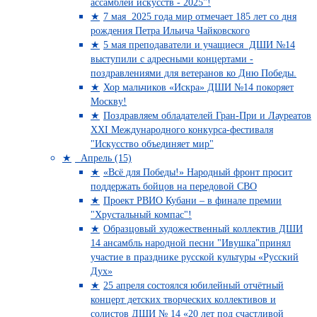
ассамблеи искусств - 2025"!
7 мая 2025 года мир отмечает 185 лет со дня
рождения Петра Ильича Чайковского
5 мая преподаватели и учащиеся ДШИ №14
выступили с адресными концертами -
поздравлениями для ветеранов ко Дню Победы.
Хор мальчиков «Искра» ДШИ №14 покоряет
Москву!
Поздравляем обладателей Гран-При и Лауреатов
XXI Международного конкурса-фестиваля
"Искусство объединяет мир"
Апрель (15)
«Всё для Победы!» Народный фронт просит
поддержать бойцов на передовой СВО
Проект РВИО Кубани – в финале премии
"Хрустальный компас"!
Образцовый художественный коллектив ДШИ
14 ансамбль народной песни "Ивушка"принял
участие в празднике русской культуры «Русский
Дух»
25 апреля состоялся юбилейный отчётный
концерт детских творческих коллективов и
солистов ДШИ № 14 «20 лет под счастливой