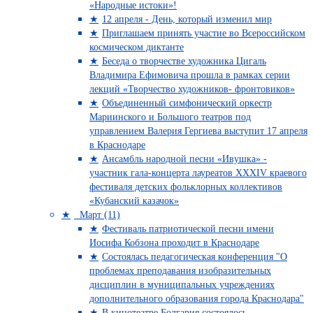
«Народные истоки»!
12 апреля - День, который изменил мир
Приглашаем принять участие во Всероссийском
космическом диктанте
Беседа о творчестве художника Цигаль
Владимира Ефимовича прошла в рамках серии
лекций «Творчество художников- фронтовиков»
Объединенный симфонический оркестр
Мариинского и Большого театров под
управлением Валерия Гергиева выступит 17 апреля
в Краснодаре
Ансамбль народной песни «Ивушка» -
участник гала-концерта лауреатов XXXIV краевого
фестиваля детских фольклорных коллективов
«Кубанский казачок»
Март (11)
Фестиваль патриотической песни имени
Иосифа Кобзона проходит в Краснодаре
Состоялась педагогическая конференция "О
проблемах преподавания изобразительных
дисциплин в муниципальных учреждениях
дополнительного образования города Краснодара"
В кинотеатре Болгария состоялось