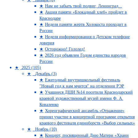
Нам не забыть твой подвиг, Ленинград...
Акция памяти «Блокадный хлеб» пройдет в
Краснодаре
Неделя памяти жертв Холокоста проходит в
России
Неделя информирования о Детском телефоне
доверия
Осторожно! Гололед!
2026 год объявлен Годом единства народов
России
2025 (105)
Декабрь (3)
Ежегодный внутришкольный фестиваль
"Новый год к нам мчится" на отделении РЭР
Учащиеся ДШИ №14 посетили Краснодарский
краевой художественный музей имени Ф. А.
Коваленко
Хореографический ансамбль «Отражение»
принял участие в концертной программе открытия
краевого фестиваля единоборств «Выбор сильных»
Ноябрь (10)
Концерт, посвященный Дню Матери «Храни