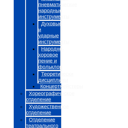
пневматические
народные
инструменты
Духовые
и
ударные
инструменты
Народно-
хоровое
пение и
фольклор
Теоретически
дисциплины
Концертмейстеры
Хореографическое
отделение
Художественное
отделение
Отделение
театрального