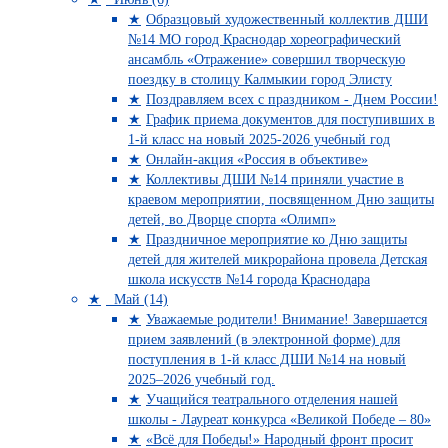
Образцовый художественный коллектив ДШИ
№14 МО город Краснодар хореографический
ансамбль «Отражение» совершил творческую
поездку в столицу Калмыкии город Элисту
Поздравляем всех с праздником - Днем России!
График приема документов для поступивших в
1-й класс на новый 2025-2026 учебный год
Онлайн-акция «Россия в объективе»
Коллективы ДШИ №14 приняли участие в
краевом мероприятии, посвященном Дню защиты
детей, во Дворце спорта «Олимп»
Праздничное мероприятие ко Дню защиты
детей для жителей микрорайона провела Детская
школа искусств №14 города Краснодара
Май (14)
Уважаемые родители! Внимание! Завершается
прием заявлений (в электронной форме) для
поступления в 1-й класс ДШИ №14 на новый
2025–2026 учебный год.
Учащийся театрального отделения нашей
школы - Лауреат конкурса «Великой Победе – 80»
«Всё для Победы!» Народный фронт просит