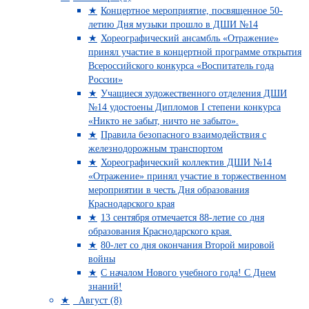
Концертное мероприятие, посвященное 50-
летию Дня музыки прошло в ДШИ №14
Хореографический ансамбль «Отражение»
принял участие в концертной программе открытия
Всероссийского конкурса «Воспитатель года
России»
Учащиеся художественного отделения ДШИ
№14 удостоены Дипломов I степени конкурса
«Никто не забыт, ничто не забыто».
Правила безопасного взаимодействия с
железнодорожным транспортом
Хореографический коллектив ДШИ №14
«Отражение» принял участие в торжественном
мероприятии в честь Дня образования
Краснодарского края
13 сентября отмечается 88-летие со дня
образования Краснодарского края.
80-лет со дня окончания Второй мировой
войны
С началом Нового учебного года! С Днем
знаний!
Август (8)