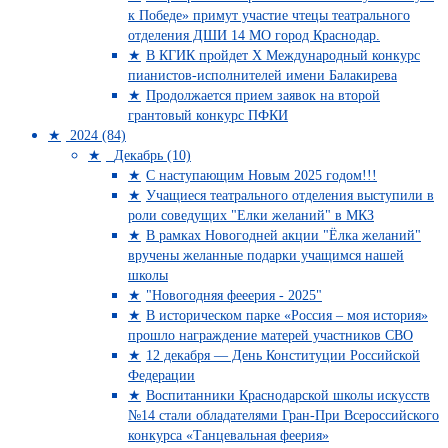
к Победе» примут участие чтецы театрального
отделения ДШИ 14 МО город Краснодар.
В КГИК пройдет Х Международный конкурс
пианистов-исполнителей имени Балакирева
Продолжается прием заявок на второй
грантовый конкурс ПФКИ
2024 (84)
Декабрь (10)
С наступающим Новым 2025 годом!!!
Учащиеся театрального отделения выступили в
роли соведущих "Елки желаний" в МКЗ
В рамках Новогодней акции "Ёлка желаний"
вручены желанные подарки учащимся нашей
школы
"Новогодняя фееерия - 2025"
В историческом парке «Россия – моя история»
прошло награждение матерей участников СВО
12 декабря — День Конституции Российской
Федерации
Воспитанники Краснодарской школы искусств
№14 стали обладателями Гран-При Всероссийского
конкурса «Танцевальная феерия»