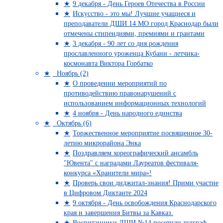
9 декабря - День Героев Отечества в России
Искусство - это мы! Лучшие учащиеся и
преподаватели ДШИ 14 МО город Краснодар были
отмечены стипендиями, премиями и грантами
3 декабря - 90 лет со дня рождения
прославленного уроженца Кубани - летчика-
космонавта Виктора Горбатко
Ноябрь (2)
О проведении мероприятий по
противодействию правонарушений с
использованием информационных технологий
4 ноября - День народного единства
Октябрь (6)
Торжественное мероприятие посвященное 30-
летию микрорайона Энка
Поздравляем хореографический ансамбль
"Ювента" с наградами Лауреатов фестиваля-
конкурса «Хранители мира»!
Проверь свои диджитал-знания! Прими участие
в Цифровом Диктанте 2024
9 октября - День освобождения Краснодарского
края и завершения Битвы за Кавказ.
Воспитанники ДШИ №14 посетили худграф