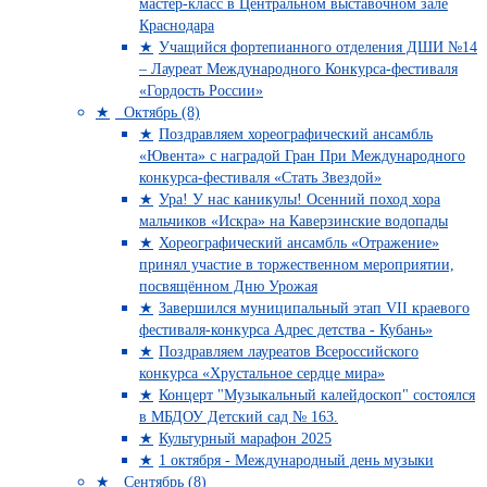
мастер-класс в Центральном выставочном зале
Краснодара
Учащийся фортепианного отделения ДШИ №14
– Лауреат Международного Конкурса-фестиваля
«Гордость России»
Октябрь (8)
Поздравляем хореографический ансамбль
«Ювента» с наградой Гран При Международного
конкурса-фестиваля «Стать Звездой»
Ура! У нас каникулы! Осенний поход хора
мальчиков «Искра» на Каверзинские водопады
Хореографический ансамбль «Отражение»
принял участие в торжественном мероприятии,
посвящённом Дню Урожая
Завершился муниципальный этап VII краевого
фестиваля-конкурса Адрес детства - Кубань»
Поздравляем лауреатов Всероссийского
конкурса «Хрустальное сердце мира»
Концерт "Музыкальный калейдоскоп" состоялся
в МБДОУ Детский сад № 163.
Культурный марафон 2025
1 октября - Международный день музыки
Сентябрь (8)