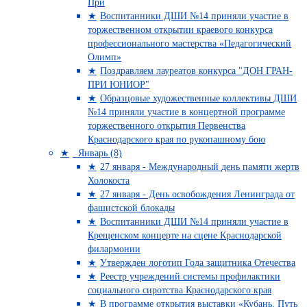
При
Воспитанники ДШИ №14 приняли участие в
торжественном открытии краевого конкурса
профессионального мастерства «Педагогический
Олимп»
Поздравляем лауреатов конкурса "ДОН ГРАН-
ПРИ ЮНИОР"
Образцовые художественные коллективы ДШИ
№14 приняли участие в концертной программе
торжественного открытия Первенства
Краснодарского края по рукопашному бою
Январь (8)
27 января - Международный день памяти жертв
Холокоста
27 января - День освобождения Ленинграда от
фашистской блокады
Воспитанники ДШИ №14 приняли участие в
Крещенском концерте на сцене Краснодарской
филармонии
Утвержден логотип Года защитника Отечества
Реестр учреждений системы профилактики
социального сиротства Краснодарского края
В программе открытия выставки «Кубань. Путь