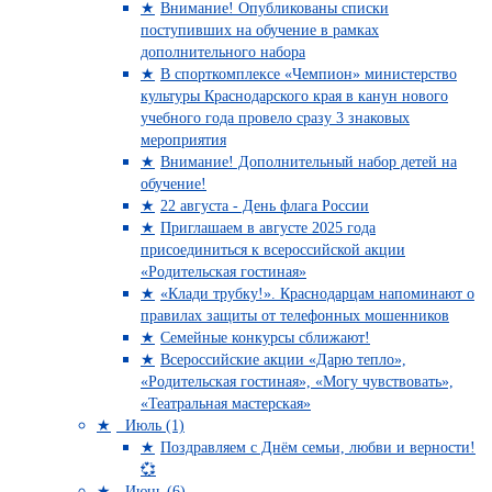
Внимание! Опубликованы списки
поступивших на обучение в рамках
дополнительного набора
В спорткомплексе «Чемпион» министерство
культуры Краснодарского края в канун нового
учебного года провело сразу 3 знаковых
мероприятия
Внимание! Дополнительный набор детей на
обучение!
22 августа - День флага России
Приглашаем в августе 2025 года
присоединиться к всероссийской акции
«Родительская гостиная»
«Клади трубку!». Краснодарцам напоминают о
правилах защиты от телефонных мошенников
Семейные конкурсы сближают!
Всероссийские акции «Дарю тепло»,
«Родительская гостиная», «Могу чувствовать»,
«Театральная мастерская»
Июль (1)
Поздравляем с Днём семьи, любви и верности!
💞
Июнь (6)