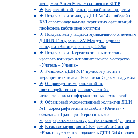
меня, мой Ангел Мама!» состоялся в КГИК
Всероссийский день правовой помощи детям
Поздравляем команду ДШИ № 14 с победой на
XVI спартакиаде команд первичных организаций
профсоюза работников культуры
Поздравляем учащихся музыкального отделения
ДШИ №14 лауреатов XV Международного
конкурса «Восходящая звезда 2025»
Поздравляем Лауреатов зонального этапа
краевого конкурса исполнительского мастерства
«Учитель – Ученик»
Учащиеся ДШИ №14 приняли участие в
мероприятиях недели Российско-Сербской дружбы
О проведении мероприятий по
противодействию правонарушений с
использованием информационных технологий
Образцовый художественный коллектив ДШИ
№14 хореографический ансамбль «Ювента» -
обладатель Гран При Всероссийского
хореографического конкурса-фестиваля «Градиент»
В рамках мероприятий Всероссийской акции
«Ночь искусств» преподаватель ДШИ №14 провел