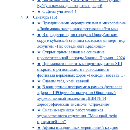
КубГу в рамках дня открытых дверей
С Днем учителя!!!!
Сентябрь (16)
Праздничными мероприятиями в микрорайоне
«Любимово» завершился фестиваль «Это мы»
В преддверии Дня города в Прикубанском
округе кубанской столицы состоялся концерт под
лозунгом «Нас объединяет Краснодар»
Открыт прием заявок на соискание
просветительской награды Знание. Премия - 2024
Приглашаем посетить концерт лауреатов XIII
открытого регионального православного
фестиваля церковных хоров «Господи, воззвах…»
Славим тебя, край казачий
В концертной программе в рамках фестиваля
«Дари и ПРОцветай» выступил Образцовый
художественный коллектив ДШИ № 14
хореографический ансамбль "Отражение"
Онлайн-вернисаж работ учащихся
художественного отделения. "Мой край, тебя
прекрасней нет"
Афиша праздничных мероприятий ко Дню