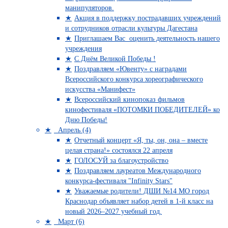
манипуляторов.
Акция в поддержку пострадавших учреждений
и сотрудников отрасли культуры Дагестана
Приглашаем Вас оценить деятельность нашего
учреждения
C Днём Великой Победы !
Поздравляем «Ювенту» с наградами
Всероссийского конкурса хореографического
искусства «Манифест»
Всероссийский кинопоказ фильмов
кинофестиваля «ПОТОМКИ ПОБЕДИТЕЛЕЙ» ко
Дню Победы!
Апрель (4)
Отчетный концерт «Я, ты, он, она – вместе
целая страна!» состоялся 22 апреля
ГОЛОСУЙ за благоустройство
Поздравляем лауреатов Международного
конкурса-фестиваля "Infinity Stars"
Уважаемые родители! ДШИ №14 МО город
Краснодар объявляет набор детей в 1-й класс на
новый 2026–2027 учебный год.
Март (6)