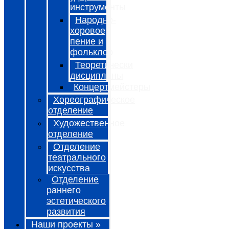
инструменты
Народно-
хоровое
пение и
фольклор
Теоретически
дисциплины
Концертмейстеры
Хореографическое
отделение
Художественное
отделение
Отделение
театрального
искусства
Отделение
раннего
эстетического
развития
Наши проекты »