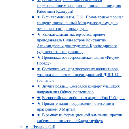
торжественное мероприятие, посвященное Дню
Работника Культуры!
В филармонии им. Г. Ф. Пономаренко прошёл
концерт, посвящённый Международному дню
человека с синдромом Дауна.
Увлекательный мастер-класс провел
преподаватель Сильвестров Константин
Александрович для студентов Краснодарского
художественного училища
Продолжается всероссийская акция «Рисуем
Победу».
Состоялся концерт творческих коллективов,
учащихся солистов и преподавателей ДШИ 14 в
госпитале
Звучит рояль... Состоялся концерт учащихся
направления Общее фортепиано
Всероссийская мобильная акция «Ура Победе!»
Примите наши поздравления с весенним
праздником 8 Марта!!
В рамках информационной кампании против
кибермошенничества «Клади трубку»
Февраль (13)