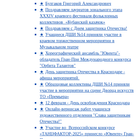
Булгаков Григорий Александрович
Поздравляем лауреатов зонального этапа
XXXIV краевого фестиваля фольклорных
коллективов «Кубанский казачок»
Поздравляем с Днем защитника Отечества!
Учащиеся ДШИ №14 приняли участие в
краевом торжественном мероприятии в
Музыкальном театре
Хореографический ансамбль "Ювента"-
обладатель Гран-При Международного конкурса
"Орбита Талантов"
День защитника Отечества в Краснодаре -
афиша мероприятий.
Образцовые коллективы ДШИ №14 приняли
участие в мероприятии на сцене Дворца искусств
ТО «Премьера»
12 февраля - День освобождения Краснодара
Онлайн-вернисаж работ учащихся
художественного отделения "Слава защитникам
Отечества!"
Участие во Всероссийском конкурсе
«ТАНЦФАКТОР-2025» принесло «Ювенте» Гран-