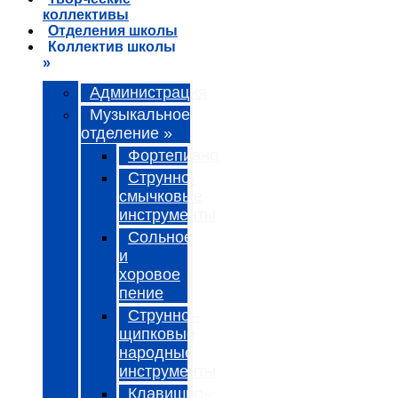
коллективы
Отделения школы
Коллектив школы
»
Администрация
Музыкальное
отделение »
Фортепиано
Струнно-
смычковые
инструменты
Сольное
и
хоровое
пение
Струнно–
щипковые
народные
инструменты
Клавишно–