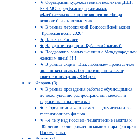
Образцовый художественный коллектив ДШИ
№14 МО город Краснодар ансамбль
«Флейтиссимо» - в цикле концертов «Когда
великие были маленькими»
В рамках мероприятий Всероссийской акции
"Крымская весна 2026"
Навеки с Россией
Народные традиции. Кубанский каравай
Поздравляем милых женщин с Международным
женским днем!!!!!!
В рамках акции «Вам, любимые» представляем
онлайн-вернисаж работ, посвящённых весне,
красоте и празднику 8 Марта.
Февраль (3)
В рамках проведения работы с обучающимися
по недопущению распространения идеологий
терроризма и экстремизма
«Город помнит» -просмотры документально -
телевизионного фильма
«Я лечу над Россией» тематические занятия к
105-летию со дня рождения композитора Григория
Пономаренко.
Январь (6)