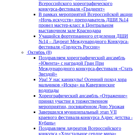
Всероссийского хореографического
конкурса-фестиваля «Градиент»
В рамках мероприятий Всероссийской акции
«Ночь искусств» преподаватель ДШИ №14
провел мастер-класс в Центральном
выставочном зале Краснодара
Учащийся фортепианного отделения ДШИ
№14 – Лауреат Международного Конкурса-
фестиваля «Гордость России»
Октябрь (8)
Поздравляем хореографический ансамбль
«Ювента» с наградой Гран При
Международного конкурса-фестиваля «Стать
Звездой»
Ура! У нас каникулы! Осенний поход хора
мальчиков «Искра» на Каверзинские
водопады
Хореографический ансамбль «Отражение»
принял участие в торжественном
мероприятии, посвящённом Дню Урожая
Завершился муниципальный этап VII
краевого фестиваля-конкурса Адрес детства -
Кубань»
Поздравляем лауреатов Всероссийского
конкурса «Хрустальное сердце мира»