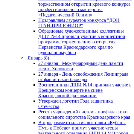
торжественном открытии краевого конкурса
профессионального мастерства
«Педагогический Олимп»
Поздравляем лауреатов конкурса "ДОН
ГРАН-ПРИ ЮНИОР"
Образцовые художественные коллективы
ДШИ №14 приняли участие в концертной
программе торжественного открытия
Первенства Краснодарского края по
рукопашному бою
Январь (8)
27 января - Международный день памяти
жертв Холокоста
27 января - День освобождения Ленинграда
от фашистской блокады
Воспитанники ДШИ №14 приняли участие в
Крещенском концерте на сцене
Краснодарской филармонии
Утвержден логотип Года защитника
Отечества
Реестр учреждений системы профилактики
социального сиротства Краснодарского края
В программе открытия выставки «Кубань.
Путь к Победе» примут участие чтецы
театрального отделения ДШИ 14 МО город