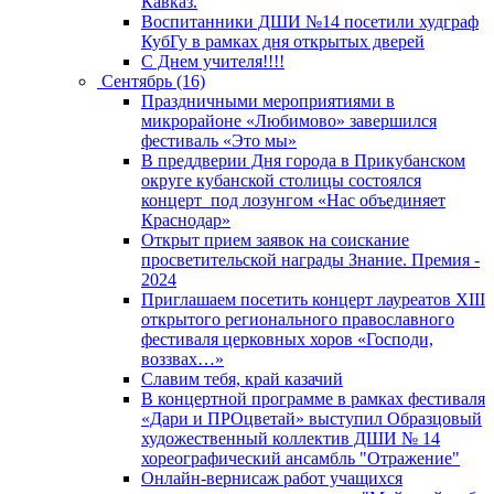
Кавказ.
Воспитанники ДШИ №14 посетили худграф
КубГу в рамках дня открытых дверей
С Днем учителя!!!!
Сентябрь (16)
Праздничными мероприятиями в
микрорайоне «Любимово» завершился
фестиваль «Это мы»
В преддверии Дня города в Прикубанском
округе кубанской столицы состоялся
концерт под лозунгом «Нас объединяет
Краснодар»
Открыт прием заявок на соискание
просветительской награды Знание. Премия -
2024
Приглашаем посетить концерт лауреатов XIII
открытого регионального православного
фестиваля церковных хоров «Господи,
воззвах…»
Славим тебя, край казачий
В концертной программе в рамках фестиваля
«Дари и ПРОцветай» выступил Образцовый
художественный коллектив ДШИ № 14
хореографический ансамбль "Отражение"
Онлайн-вернисаж работ учащихся