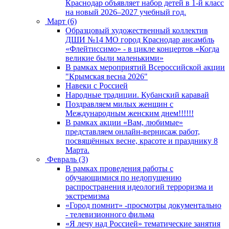
Краснодар объявляет набор детей в 1-й класс
на новый 2026–2027 учебный год.
Март (6)
Образцовый художественный коллектив
ДШИ №14 МО город Краснодар ансамбль
«Флейтиссимо» - в цикле концертов «Когда
великие были маленькими»
В рамках мероприятий Всероссийской акции
"Крымская весна 2026"
Навеки с Россией
Народные традиции. Кубанский каравай
Поздравляем милых женщин с
Международным женским днем!!!!!!
В рамках акции «Вам, любимые»
представляем онлайн-вернисаж работ,
посвящённых весне, красоте и празднику 8
Марта.
Февраль (3)
В рамках проведения работы с
обучающимися по недопущению
распространения идеологий терроризма и
экстремизма
«Город помнит» -просмотры документально
- телевизионного фильма
«Я лечу над Россией» тематические занятия