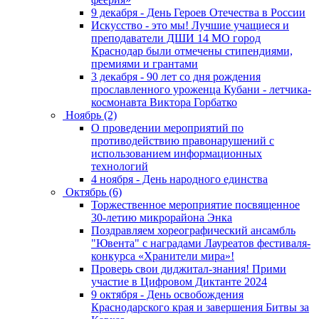
9 декабря - День Героев Отечества в России
Искусство - это мы! Лучшие учащиеся и
преподаватели ДШИ 14 МО город
Краснодар были отмечены стипендиями,
премиями и грантами
3 декабря - 90 лет со дня рождения
прославленного уроженца Кубани - летчика-
космонавта Виктора Горбатко
Ноябрь (2)
О проведении мероприятий по
противодействию правонарушений с
использованием информационных
технологий
4 ноября - День народного единства
Октябрь (6)
Торжественное мероприятие посвященное
30-летию микрорайона Энка
Поздравляем хореографический ансамбль
"Ювента" с наградами Лауреатов фестиваля-
конкурса «Хранители мира»!
Проверь свои диджитал-знания! Прими
участие в Цифровом Диктанте 2024
9 октября - День освобождения
Краснодарского края и завершения Битвы за