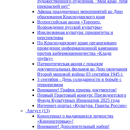
художественного отделения. "Мой край, тебя
прекрасней нет"
Афиша праздничных мероприятий ко Дню
образования Краснодарского края
Всероссийская акция «Торопец.
Возрождение русской культуры»
Инклюзивная культура: приоритеты и
перспективы
По Краснодарскому краю организовано
проведение информационной кампании
против кибермошенничества «Клади
трубку»
Патриотическая акция с показом
документальных фильмов ко Дню окончания
Второй мировой войны 03 сентября 1945 г.
3 сентября - День солидарности в борьбе с
терроризмом
Внимание! График приема документов!
Первый Грантовый конкурс Президентского
Фонда Культурных Инициатив 2025 года
Интернет-портал «Культура. Гранты России»
Август (13)
Киносериал о выдающихся личностях
«Киноинтервью»!
Внимание! Дополнительный набор!