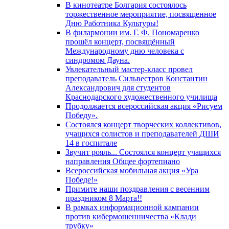
В кинотеатре Болгария состоялось
торжественное мероприятие, посвященное
Дню Работника Культуры!
В филармонии им. Г. Ф. Пономаренко
прошёл концерт, посвящённый
Международному дню человека с
синдромом Дауна.
Увлекательный мастер-класс провел
преподаватель Сильвестров Константин
Александрович для студентов
Краснодарского художественного училища
Продолжается всероссийская акция «Рисуем
Победу».
Состоялся концерт творческих коллективов,
учащихся солистов и преподавателей ДШИ
14 в госпитале
Звучит рояль... Состоялся концерт учащихся
направления Общее фортепиано
Всероссийская мобильная акция «Ура
Победе!»
Примите наши поздравления с весенним
праздником 8 Марта!!
В рамках информационной кампании
против кибермошенничества «Клади
трубку»