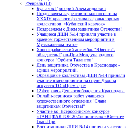
Февраль (13)
Булгаков Григорий Александрович
Поздравляем лауреатов зонального этапа
XXXIV краевого фестиваля фольклорных
коллективов «Кубанский казачок»
Поздравляем с Днем защитника Отечества!
Учащиеся ДШИ №14 приняли участие в
краевом торжественном мероприятии в
Музыкальном театре
Хореографический ансамбль "Ювента"-
обладатель Гран-При Международного
конкурса "Орбита Талантов"
День защитника Отечества в Краснодаре -
афиша мероприятий.
Образцовые коллективы ДШИ №14 приняли
участие в мероприятии на сцене Дворца
искусств ТО «Премьера»
12 февраля - День освобождения Краснодара
Онлайн-вернисаж работ учащихся
художественного отделения "Слава
защитникам Отечества!"
Участие во Всероссийском конкурсе
«ТАНЦФАКТОР-2025» принесло «Ювенте»
Гран-При
Воспитанники ДШИ №14 приняли участие в