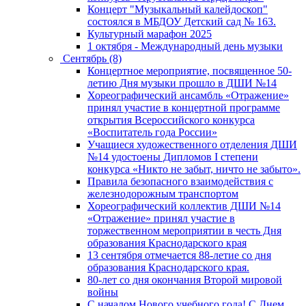
Концерт "Музыкальный калейдоскоп"
состоялся в МБДОУ Детский сад № 163.
Культурный марафон 2025
1 октября - Международный день музыки
Сентябрь (8)
Концертное мероприятие, посвященное 50-
летию Дня музыки прошло в ДШИ №14
Хореографический ансамбль «Отражение»
принял участие в концертной программе
открытия Всероссийского конкурса
«Воспитатель года России»
Учащиеся художественного отделения ДШИ
№14 удостоены Дипломов I степени
конкурса «Никто не забыт, ничто не забыто».
Правила безопасного взаимодействия с
железнодорожным транспортом
Хореографический коллектив ДШИ №14
«Отражение» принял участие в
торжественном мероприятии в честь Дня
образования Краснодарского края
13 сентября отмечается 88-летие со дня
образования Краснодарского края.
80-лет со дня окончания Второй мировой
войны
С началом Нового учебного года! С Днем