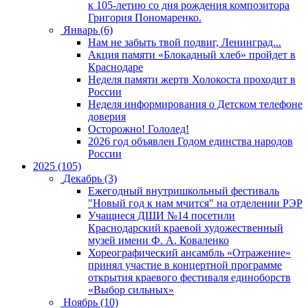
к 105-летию со дня рождения композитора
Григория Пономаренко.
Январь (6)
Нам не забыть твой подвиг, Ленинград...
Акция памяти «Блокадный хлеб» пройдет в
Краснодаре
Неделя памяти жертв Холокоста проходит в
России
Неделя информирования о Детском телефоне
доверия
Осторожно! Гололед!
2026 год объявлен Годом единства народов
России
2025 (105)
Декабрь (3)
Ежегодный внутришкольный фестиваль
"Новый год к нам мчится" на отделении РЭР
Учащиеся ДШИ №14 посетили
Краснодарский краевой художественный
музей имени Ф. А. Коваленко
Хореографический ансамбль «Отражение»
принял участие в концертной программе
открытия краевого фестиваля единоборств
«Выбор сильных»
Ноябрь (10)