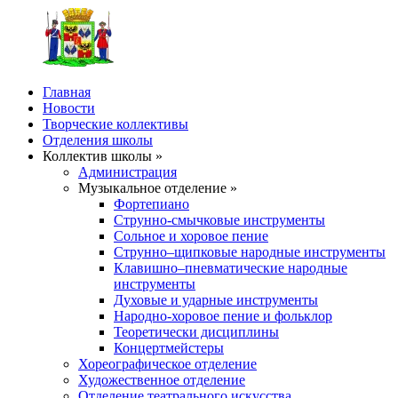
Главная
Новости
Творческие коллективы
Отделения школы
Коллектив школы »
Администрация
Музыкальное отделение »
Фортепиано
Струнно-смычковые инструменты
Сольное и хоровое пение
Струнно–щипковые народные инструменты
Клавишно–пневматические народные
инструменты
Духовые и ударные инструменты
Народно-хоровое пение и фольклор
Теоретически дисциплины
Концертмейстеры
Хореографическое отделение
Художественное отделение
Отделение театрального искусства