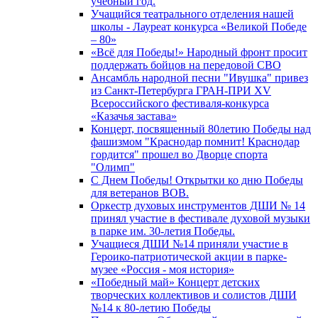
учебный год.
Учащийся театрального отделения нашей
школы - Лауреат конкурса «Великой Победе
– 80»
«Всё для Победы!» Народный фронт просит
поддержать бойцов на передовой СВО
Ансамбль народной песни "Ивушка" привез
из Санкт-Петербурга ГРАН-ПРИ XV
Всероссийского фестиваля-конкурса
«Казачья застава»
Концерт, посвященный 80летию Победы над
фашизмом "Краснодар помнит! Краснодар
гордится" прошел во Дворце спорта
"Олимп"
С Днем Победы! Открытки ко дню Победы
для ветеранов ВОВ.
Оркестр духовых инструментов ДШИ № 14
принял участие в фестивале духовой музыки
в парке им. 30-летия Победы.
Учащиеся ДШИ №14 приняли участие в
Героико-патриотической акции в парке-
музее «Россия - моя история»
«Победный май» Концерт детских
творческих коллективов и солистов ДШИ
№14 к 80-летию Победы