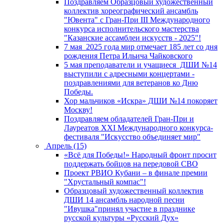
Поздравляем Образцовый художественный
коллектив хореографический ансамбль
"Ювента" с Гран-При III Международного
конкурса исполнительского мастерства
"Казанские ассамблеи искусств - 2025"!
7 мая 2025 года мир отмечает 185 лет со дня
рождения Петра Ильича Чайковского
5 мая преподаватели и учащиеся ДШИ №14
выступили с адресными концертами -
поздравлениями для ветеранов ко Дню
Победы.
Хор мальчиков «Искра» ДШИ №14 покоряет
Москву!
Поздравляем обладателей Гран-При и
Лауреатов XXI Международного конкурса-
фестиваля "Искусство объединяет мир"
Апрель (15)
«Всё для Победы!» Народный фронт просит
поддержать бойцов на передовой СВО
Проект РВИО Кубани – в финале премии
"Хрустальный компас"!
Образцовый художественный коллектив
ДШИ 14 ансамбль народной песни
"Ивушка"принял участие в празднике
русской культуры «Русский Дух»