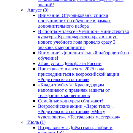
знаний!
Август (8)
Внимание! Опубликованы списки
поступивших на обучение в рамках
дополнительного набора
В спорткомплексе «Чемпион» министерство
культуры Краснодарского края в канун
нового учебного года провело сразу 3
знаковых мероприятия
Внимание! Дополнительный набор детей на
обучение!
22 августа - День флага России
Приглашаем в августе 2025 года
присоединиться к всероссийской акции
«Родительская гостиная»
«Клади трубку!». Краснодарцам
напоминают о правилах защиты от
телефонных мошенников
Семейные конкурсы сближают!
Всероссийские акции «Дарю тепло»,
«Родительская гостиная», «Могу
чувствовать», «Театральная мастерская»
Июль (1)
Поздравляем с Днём семьи, любви и
верности! 💞