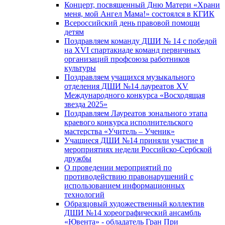
Концерт, посвященный Дню Матери «Храни
меня, мой Ангел Мама!» состоялся в КГИК
Всероссийский день правовой помощи
детям
Поздравляем команду ДШИ № 14 с победой
на XVI спартакиаде команд первичных
организаций профсоюза работников
культуры
Поздравляем учащихся музыкального
отделения ДШИ №14 лауреатов XV
Международного конкурса «Восходящая
звезда 2025»
Поздравляем Лауреатов зонального этапа
краевого конкурса исполнительского
мастерства «Учитель – Ученик»
Учащиеся ДШИ №14 приняли участие в
мероприятиях недели Российско-Сербской
дружбы
О проведении мероприятий по
противодействию правонарушений с
использованием информационных
технологий
Образцовый художественный коллектив
ДШИ №14 хореографический ансамбль
«Ювента» - обладатель Гран При