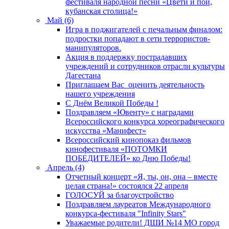
фестиваля народной песни «Цвети и пой,
кубанская столица!»
Май (6)
Игра в поджигателей с печальным финалом:
подростки попадают в сети террористов-
манипуляторов.
Акция в поддержку пострадавших
учреждений и сотрудников отрасли культуры
Дагестана
Приглашаем Вас оценить деятельность
нашего учреждения
C Днём Великой Победы !
Поздравляем «Ювенту» с наградами
Всероссийского конкурса хореографического
искусства «Манифест»
Всероссийский кинопоказ фильмов
кинофестиваля «ПОТОМКИ
ПОБЕДИТЕЛЕЙ» ко Дню Победы!
Апрель (4)
Отчетный концерт «Я, ты, он, она – вместе
целая страна!» состоялся 22 апреля
ГОЛОСУЙ за благоустройство
Поздравляем лауреатов Международного
конкурса-фестиваля "Infinity Stars"
Уважаемые родители! ДШИ №14 МО город