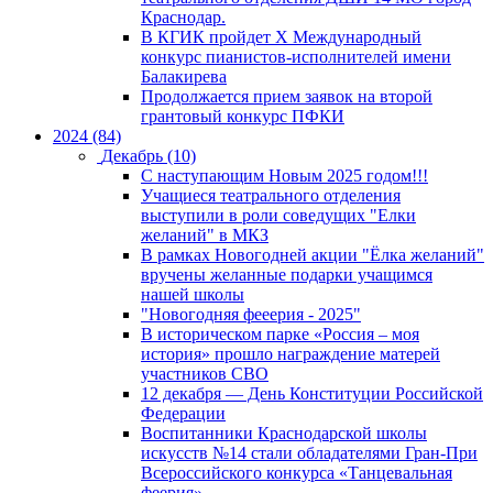
Краснодар.
В КГИК пройдет Х Международный
конкурс пианистов-исполнителей имени
Балакирева
Продолжается прием заявок на второй
грантовый конкурс ПФКИ
2024 (84)
Декабрь (10)
С наступающим Новым 2025 годом!!!
Учащиеся театрального отделения
выступили в роли соведущих "Елки
желаний" в МКЗ
В рамках Новогодней акции "Ёлка желаний"
вручены желанные подарки учащимся
нашей школы
"Новогодняя фееерия - 2025"
В историческом парке «Россия – моя
история» прошло награждение матерей
участников СВО
12 декабря — День Конституции Российской
Федерации
Воспитанники Краснодарской школы
искусств №14 стали обладателями Гран-При
Всероссийского конкурса «Танцевальная
феерия»