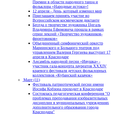
Премии в области народного танца и
фольклора «Народные истоки»!
12 апреля - День, который изменил мир
Приглашаем принять участие во
Всероссийском космическом диктанте
Беседа о творчестве художника Цигаль
Владимира Ефимовича прошла в рамках
серии лекций «Творчество художников-
фронтовиков»
Объединенный симфонический оркестр
Мариинского и Большого театров под
управлением Валерия Гергиева выступит 17
апреля в Краснодаре
Ансамбль народной песни «Ивушка» -
участник гала-концерта лауреатов XXXIV
краевого фестиваля детских фольклорных
коллективов «Кубанский казачок»
Март (11)
Фестиваль патриотической песни имени
Иосифа Кобзона проходит в Краснодаре
Состоялась педагогическая конференция "О
проблемах преподавания изобразительных
дисциплин в муниципальных учреждениях
дополнительного образования города
Краснодара"