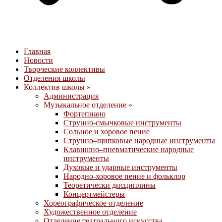
Главная
Новости
Творческие коллективы
Отделения школы
Коллектив школы »
Администрация
Музыкальное отделение »
Фортепиано
Струнно-смычковые инструменты
Сольное и хоровое пение
Струнно–щипковые народные инструменты
Клавишно–пневматические народные
инструменты
Духовые и ударные инструменты
Народно-хоровое пение и фольклор
Теоретически дисциплины
Концертмейстеры
Хореографическое отделение
Художественное отделение
Отделение театрального искусства