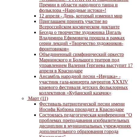
Премии в области народного танца и
фольклора «Народные истоки»!
12 апреля - День, который изменил мир
Приглашаем принять участие во
Всероссийском космическом диктанте
Беседа о творчестве художника Цигаль
Владимира Ефимовича прошла в рамках
серии лекций «Творчество художников-
фронтовиков»
Объединенный симфонический оркестр
Мариинского и Большого театров под
управлением Валерия Гергиева выступит 17
апреля в Краснодаре
Ансамбль народной песни «Ивушка» -
участник гала-концерта лауреатов XXXIV
краевого фестиваля детских фольклорных
коллективов «Кубанский казачок»
Март (11)
Фестиваль патриотической песни имени
Иосифа Кобзона проходит в Краснодаре
Состоялась педагогическая конференция "О
проблемах преподавания изобразительных
дисциплин в муниципальных учреждениях
дополнительного образования города
Краснодара"