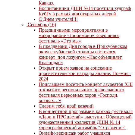
Кавказ.
Воспитанники ДШИ №14 посетили худграф
КубГу в рамках дня открытых дверей
С Днем учителя!!!!
Сентябрь (16)
Праздничными мероприятиями в
микрорайоне «Любимово» завершился
фестиваль «Это мы»
В преддверии Дня города в Прикубанском
округе кубанской столицы состоялся
концерт под лозунгом «Нас объединяет
Краснодар»
Открыт прием заявок на соискание
просветительской награды Знание. Премия -
2024
Приглашаем посетить концерт лауреатов XIII
открытого регионального православного
фестиваля церковных хоров «Господи,
воззвах…»
Славим тебя, край казачий
В концертной программе в рамках фестиваля
«Дари и ПРОцветай» выступил Образцовый
художественный коллектив ДШИ № 14
хореографический ансамбль "Отражение"
Онлайн-вернисаж работ учащихся