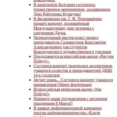
В кинотеатре Болгария состоялось
торжественное мероприятие, посвященное
Дню Работника Культуры!
В филармонии им. Г. Ф. Пономаренко
прошёл концерт, посвящённый
Международному дню человека с
синдромом Дауна.
Увлекательный мастер-класс провел
преподаватель Сильвестров Константин
Александрович для студентов
Краснодарского художественного училища
Продолжается всероссийская акция «Рисуем
Победу».
Состоялся концерт творческих коллективов,
учащихся солистов и преподавателей ДШИ
14 в госпитале
Звучит рояль... Состоялся концерт учащихся
направления Общее фортепиано
Всероссийская мобильная акция «Ура
Победе!»
Примите наши поздравления с весенним
праздником 8 Марта!!
В рамках информационной кампании
против кибермошенничества «Клади