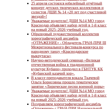
25 апреля состоялся юбилейный отчётный
концерт детских творческих коллективов и
солистов ДШИ № 14 «20 лет под счастливой
звездой»!
Уважаемые родители! ДШИ №14 МО город
Краснодар объявляет набор детей в 1-й класс
на новый 2025–2026 учебный год.
Образцовый художественный коллектив
хореографический ансамбль
«ОТРАЖЕНИЕ» - Обладатель ГРАН-ПРИ III
Межрегионального фестиваля-конкурса по
народному танцу «Краснодарские
выкрутасы»
Научно-методический семинар «Великая
отечественная война в традиционной
культуре Кубани» проходил в ГБНТУК КК
«Кубанский казачий хор».
В классе преподавателя вокала Ткачевой
Ольги Борисовны прошло тематическое
занятие «Лирические песни военной поры»
Уважаемые родители! ДШИ №14 МО город
Краснодар объявляет набор детей в 1-й класс
на новый 2025–2026 учебный год.
Поздравляем хореографический ансамбль
«Отражение» с ГРАН-ПРИ Национальной