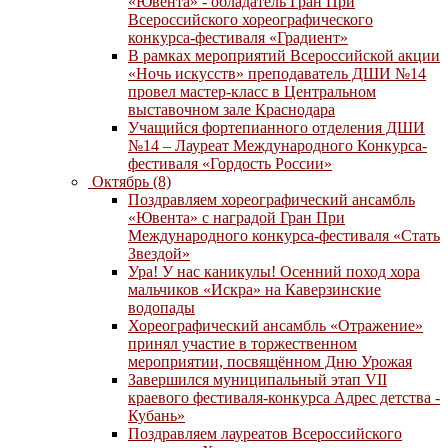
«Ювента» - обладатель Гран При
Всероссийского хореографического
конкурса-фестиваля «Градиент»
В рамках мероприятий Всероссийской акции
«Ночь искусств» преподаватель ДШИ №14
провел мастер-класс в Центральном
выставочном зале Краснодара
Учащийся фортепианного отделения ДШИ
№14 – Лауреат Международного Конкурса-
фестиваля «Гордость России»
Октябрь (8)
Поздравляем хореографический ансамбль
«Ювента» с наградой Гран При
Международного конкурса-фестиваля «Стать
Звездой»
Ура! У нас каникулы! Осенний поход хора
мальчиков «Искра» на Каверзинские
водопады
Хореографический ансамбль «Отражение»
принял участие в торжественном
мероприятии, посвящённом Дню Урожая
Завершился муниципальный этап VII
краевого фестиваля-конкурса Адрес детства -
Кубань»
Поздравляем лауреатов Всероссийского