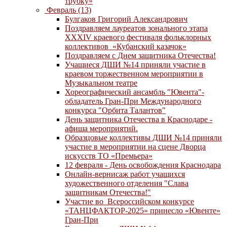
трубку»
Февраль (13)
Булгаков Григорий Александрович
Поздравляем лауреатов зонального этапа
XXXIV краевого фестиваля фольклорных
коллективов «Кубанский казачок»
Поздравляем с Днем защитника Отечества!
Учащиеся ДШИ №14 приняли участие в
краевом торжественном мероприятии в
Музыкальном театре
Хореографический ансамбль "Ювента"-
обладатель Гран-При Международного
конкурса "Орбита Талантов"
День защитника Отечества в Краснодаре -
афиша мероприятий.
Образцовые коллективы ДШИ №14 приняли
участие в мероприятии на сцене Дворца
искусств ТО «Премьера»
12 февраля - День освобождения Краснодара
Онлайн-вернисаж работ учащихся
художественного отделения "Слава
защитникам Отечества!"
Участие во Всероссийском конкурсе
«ТАНЦФАКТОР-2025» принесло «Ювенте»
Гран-При