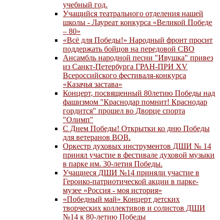
учебный год.
Учащийся театрального отделения нашей
школы - Лауреат конкурса «Великой Победе
– 80»
«Всё для Победы!» Народный фронт просит
поддержать бойцов на передовой СВО
Ансамбль народной песни "Ивушка" привез
из Санкт-Петербурга ГРАН-ПРИ XV
Всероссийского фестиваля-конкурса
«Казачья застава»
Концерт, посвященный 80летию Победы над
фашизмом "Краснодар помнит! Краснодар
гордится" прошел во Дворце спорта
"Олимп"
С Днем Победы! Открытки ко дню Победы
для ветеранов ВОВ.
Оркестр духовых инструментов ДШИ № 14
принял участие в фестивале духовой музыки
в парке им. 30-летия Победы.
Учащиеся ДШИ №14 приняли участие в
Героико-патриотической акции в парке-
музее «Россия - моя история»
«Победный май» Концерт детских
творческих коллективов и солистов ДШИ
№14 к 80-летию Победы