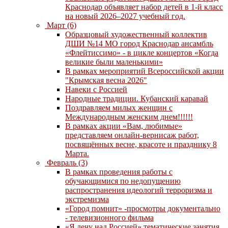
Краснодар объявляет набор детей в 1-й класс
на новый 2026–2027 учебный год.
Март (6)
Образцовый художественный коллектив
ДШИ №14 МО город Краснодар ансамбль
«Флейтиссимо» - в цикле концертов «Когда
великие были маленькими»
В рамках мероприятий Всероссийской акции
"Крымская весна 2026"
Навеки с Россией
Народные традиции. Кубанский каравай
Поздравляем милых женщин с
Международным женским днем!!!!!!
В рамках акции «Вам, любимые»
представляем онлайн-вернисаж работ,
посвящённых весне, красоте и празднику 8
Марта.
Февраль (3)
В рамках проведения работы с
обучающимися по недопущению
распространения идеологий терроризма и
экстремизма
«Город помнит» -просмотры документально
- телевизионного фильма
«Я лечу над Россией» тематические занятия