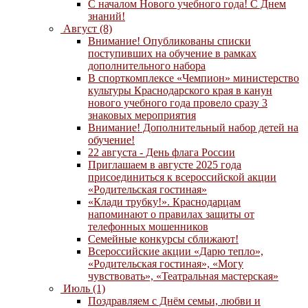
С началом Нового учебного года! С Днем
знаний!
Август (8)
Внимание! Опубликованы списки
поступивших на обучение в рамках
дополнительного набора
В спорткомплексе «Чемпион» министерство
культуры Краснодарского края в канун
нового учебного года провело сразу 3
знаковых мероприятия
Внимание! Дополнительный набор детей на
обучение!
22 августа - День флага России
Приглашаем в августе 2025 года
присоединиться к всероссийской акции
«Родительская гостиная»
«Клади трубку!». Краснодарцам
напоминают о правилах защиты от
телефонных мошенников
Семейные конкурсы сближают!
Всероссийские акции «Дарю тепло»,
«Родительская гостиная», «Могу
чувствовать», «Театральная мастерская»
Июль (1)
Поздравляем с Днём семьи, любви и