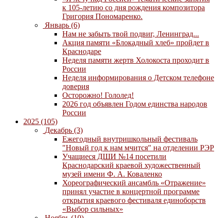
к 105-летию со дня рождения композитора
Григория Пономаренко.
Январь (6)
Нам не забыть твой подвиг, Ленинград...
Акция памяти «Блокадный хлеб» пройдет в
Краснодаре
Неделя памяти жертв Холокоста проходит в
России
Неделя информирования о Детском телефоне
доверия
Осторожно! Гололед!
2026 год объявлен Годом единства народов
России
2025 (105)
Декабрь (3)
Ежегодный внутришкольный фестиваль
"Новый год к нам мчится" на отделении РЭР
Учащиеся ДШИ №14 посетили
Краснодарский краевой художественный
музей имени Ф. А. Коваленко
Хореографический ансамбль «Отражение»
принял участие в концертной программе
открытия краевого фестиваля единоборств
«Выбор сильных»
Ноябрь (10)