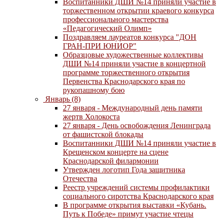
Воспитанники ДШИ №14 приняли участие в
торжественном открытии краевого конкурса
профессионального мастерства
«Педагогический Олимп»
Поздравляем лауреатов конкурса "ДОН
ГРАН-ПРИ ЮНИОР"
Образцовые художественные коллективы
ДШИ №14 приняли участие в концертной
программе торжественного открытия
Первенства Краснодарского края по
рукопашному бою
Январь (8)
27 января - Международный день памяти
жертв Холокоста
27 января - День освобождения Ленинграда
от фашистской блокады
Воспитанники ДШИ №14 приняли участие в
Крещенском концерте на сцене
Краснодарской филармонии
Утвержден логотип Года защитника
Отечества
Реестр учреждений системы профилактики
социального сиротства Краснодарского края
В программе открытия выставки «Кубань.
Путь к Победе» примут участие чтецы