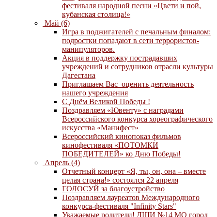
фестиваля народной песни «Цвети и пой,
кубанская столица!»
Май (6)
Игра в поджигателей с печальным финалом:
подростки попадают в сети террористов-
манипуляторов.
Акция в поддержку пострадавших
учреждений и сотрудников отрасли культуры
Дагестана
Приглашаем Вас оценить деятельность
нашего учреждения
C Днём Великой Победы !
Поздравляем «Ювенту» с наградами
Всероссийского конкурса хореографического
искусства «Манифест»
Всероссийский кинопоказ фильмов
кинофестиваля «ПОТОМКИ
ПОБЕДИТЕЛЕЙ» ко Дню Победы!
Апрель (4)
Отчетный концерт «Я, ты, он, она – вместе
целая страна!» состоялся 22 апреля
ГОЛОСУЙ за благоустройство
Поздравляем лауреатов Международного
конкурса-фестиваля "Infinity Stars"
Уважаемые родители! ДШИ №14 МО город