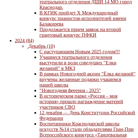
театрального отделения ДШИ 14 МО город
Краснодар.
В КГИК пройдет Х Международный
конкурс пианистов-исполнителей имени
Балакирева
Продолжается прием заявок на второй
грантовый конкурс ПФКИ
2024 (84)
Декабрь (10)
С наступающим Новым 2025 годом!!!
Учащиеся театрального отделения
выступили в роли соведущих "Елки
желаний" в МКЗ
В рамках Новогодней акции "Ёлка желаний"
вручены желанные подарки учащимся
нашей школы
"Новогодняя фееерия - 2025"
В историческом парке «Россия – моя
история» прошло награждение матерей
участников СВО
12 декабря — День Конституции Российской
Федерации
Воспитанники Краснодарской школы
искусств №14 стали обладателями Гран-При
Всероссийского конкурса «Танцевальная