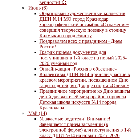
верности! 💞
Июнь (6)
Образцовый художественный коллектив
ДШИ №14 МО город Краснодар
хореографический ансамбль «Отражение»
совершил творческую поездку в столицу
Калмыкии город Элисту
Поздравляем всех с праздником - Днем
России!
График приема документов для
поступивших в 1-й класс на новый 2025-
2026 учебный год
Онлайн-акция «Россия в объективе»
Коллективы ДШИ №14 приняли участие в
краевом мероприятии, посвященном Дню
защиты детей, во Дворце спорта «Олимп»
Праздничное мероприятие ко Дню защиты
детей для жителей микрорайона провела
Детская школа искусств №14 города
Краснодара
Май (14)
Уважаемые родители! Внимание!
Завершается прием заявлений (в
электронной форме) для поступления в 1-й
класс ДШИ №14 на новый 2025–2026