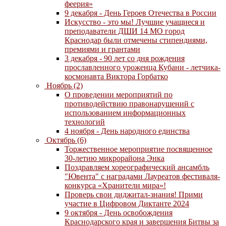
феерия»
9 декабря - День Героев Отечества в России
Искусство - это мы! Лучшие учащиеся и
преподаватели ДШИ 14 МО город
Краснодар были отмечены стипендиями,
премиями и грантами
3 декабря - 90 лет со дня рождения
прославленного уроженца Кубани - летчика-
космонавта Виктора Горбатко
Ноябрь (2)
О проведении мероприятий по
противодействию правонарушений с
использованием информационных
технологий
4 ноября - День народного единства
Октябрь (6)
Торжественное мероприятие посвященное
30-летию микрорайона Энка
Поздравляем хореографический ансамбль
"Ювента" с наградами Лауреатов фестиваля-
конкурса «Хранители мира»!
Проверь свои диджитал-знания! Прими
участие в Цифровом Диктанте 2024
9 октября - День освобождения
Краснодарского края и завершения Битвы за