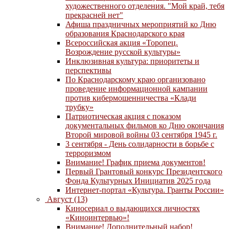
художественного отделения. "Мой край, тебя
прекрасней нет"
Афиша праздничных мероприятий ко Дню
образования Краснодарского края
Всероссийская акция «Торопец.
Возрождение русской культуры»
Инклюзивная культура: приоритеты и
перспективы
По Краснодарскому краю организовано
проведение информационной кампании
против кибермошенничества «Клади
трубку»
Патриотическая акция с показом
документальных фильмов ко Дню окончания
Второй мировой войны 03 сентября 1945 г.
3 сентября - День солидарности в борьбе с
терроризмом
Внимание! График приема документов!
Первый Грантовый конкурс Президентского
Фонда Культурных Инициатив 2025 года
Интернет-портал «Культура. Гранты России»
Август (13)
Киносериал о выдающихся личностях
«Киноинтервью»!
Внимание! Дополнительный набор!