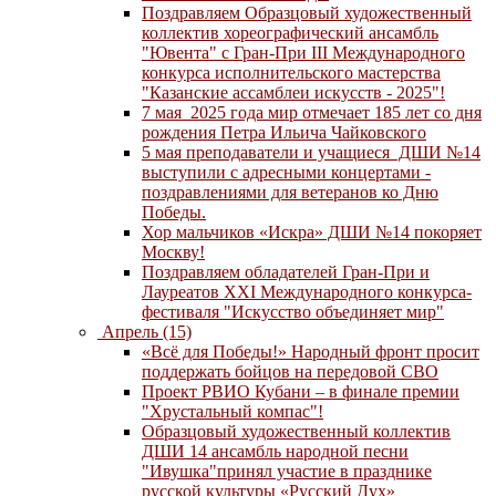
Поздравляем Образцовый художественный
коллектив хореографический ансамбль
"Ювента" с Гран-При III Международного
конкурса исполнительского мастерства
"Казанские ассамблеи искусств - 2025"!
7 мая 2025 года мир отмечает 185 лет со дня
рождения Петра Ильича Чайковского
5 мая преподаватели и учащиеся ДШИ №14
выступили с адресными концертами -
поздравлениями для ветеранов ко Дню
Победы.
Хор мальчиков «Искра» ДШИ №14 покоряет
Москву!
Поздравляем обладателей Гран-При и
Лауреатов XXI Международного конкурса-
фестиваля "Искусство объединяет мир"
Апрель (15)
«Всё для Победы!» Народный фронт просит
поддержать бойцов на передовой СВО
Проект РВИО Кубани – в финале премии
"Хрустальный компас"!
Образцовый художественный коллектив
ДШИ 14 ансамбль народной песни
"Ивушка"принял участие в празднике
русской культуры «Русский Дух»