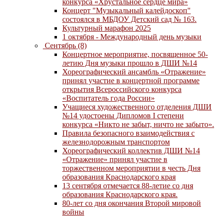
конкурса «Хрустальное сердце мира»
Концерт "Музыкальный калейдоскоп"
состоялся в МБДОУ Детский сад № 163.
Культурный марафон 2025
1 октября - Международный день музыки
Сентябрь (8)
Концертное мероприятие, посвященное 50-
летию Дня музыки прошло в ДШИ №14
Хореографический ансамбль «Отражение»
принял участие в концертной программе
открытия Всероссийского конкурса
«Воспитатель года России»
Учащиеся художественного отделения ДШИ
№14 удостоены Дипломов I степени
конкурса «Никто не забыт, ничто не забыто».
Правила безопасного взаимодействия с
железнодорожным транспортом
Хореографический коллектив ДШИ №14
«Отражение» принял участие в
торжественном мероприятии в честь Дня
образования Краснодарского края
13 сентября отмечается 88-летие со дня
образования Краснодарского края.
80-лет со дня окончания Второй мировой
войны