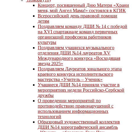
Концерт, посвященный Дню Матери «Храни
меня, мой Ангел Мама!» состоялся в КГИК
Всероссийский день правовой помощи
детям
Поздравляем команду ДШИ № 14 с победой
на XVI спартакиаде команд первичных
организаций профсоюза работников
культуры
Поздравляем учащихся музыкального
отделения ДШИ №14 лауреатов XV
Международного конкурса «Восходящая
звезда 2025»
Поздравляем Лауреатов зонального этапа
краевого конкурса исполнительского
мастерства «Учитель – Ученик»
Учащиеся ДШИ №14 приняли участие в
мероприятиях недели Российско-Сербской
дружбы
О проведении мероприятий по
противодействию правонарушений с
использованием информационных
технологий
Образцовый художественный коллектив
ДШИ №14 хореографический ансамбль