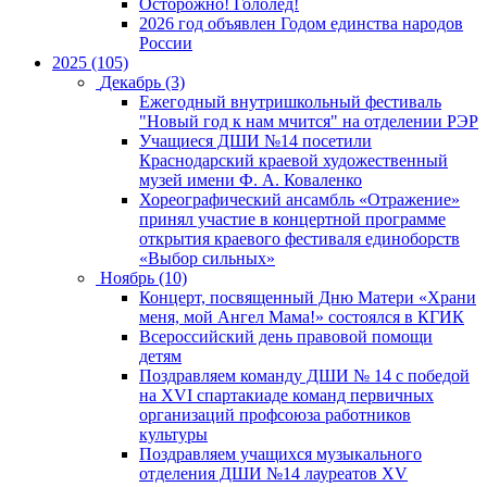
Осторожно! Гололед!
2026 год объявлен Годом единства народов
России
2025 (105)
Декабрь (3)
Ежегодный внутришкольный фестиваль
"Новый год к нам мчится" на отделении РЭР
Учащиеся ДШИ №14 посетили
Краснодарский краевой художественный
музей имени Ф. А. Коваленко
Хореографический ансамбль «Отражение»
принял участие в концертной программе
открытия краевого фестиваля единоборств
«Выбор сильных»
Ноябрь (10)
Концерт, посвященный Дню Матери «Храни
меня, мой Ангел Мама!» состоялся в КГИК
Всероссийский день правовой помощи
детям
Поздравляем команду ДШИ № 14 с победой
на XVI спартакиаде команд первичных
организаций профсоюза работников
культуры
Поздравляем учащихся музыкального
отделения ДШИ №14 лауреатов XV