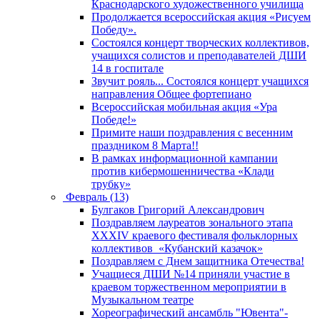
Краснодарского художественного училища
Продолжается всероссийская акция «Рисуем
Победу».
Состоялся концерт творческих коллективов,
учащихся солистов и преподавателей ДШИ
14 в госпитале
Звучит рояль... Состоялся концерт учащихся
направления Общее фортепиано
Всероссийская мобильная акция «Ура
Победе!»
Примите наши поздравления с весенним
праздником 8 Марта!!
В рамках информационной кампании
против кибермошенничества «Клади
трубку»
Февраль (13)
Булгаков Григорий Александрович
Поздравляем лауреатов зонального этапа
XXXIV краевого фестиваля фольклорных
коллективов «Кубанский казачок»
Поздравляем с Днем защитника Отечества!
Учащиеся ДШИ №14 приняли участие в
краевом торжественном мероприятии в
Музыкальном театре
Хореографический ансамбль "Ювента"-