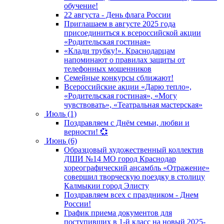
обучение!
22 августа - День флага России
Приглашаем в августе 2025 года
присоединиться к всероссийской акции
«Родительская гостиная»
«Клади трубку!». Краснодарцам
напоминают о правилах защиты от
телефонных мошенников
Семейные конкурсы сближают!
Всероссийские акции «Дарю тепло»,
«Родительская гостиная», «Могу
чувствовать», «Театральная мастерская»
Июль (1)
Поздравляем с Днём семьи, любви и
верности! 💞
Июнь (6)
Образцовый художественный коллектив
ДШИ №14 МО город Краснодар
хореографический ансамбль «Отражение»
совершил творческую поездку в столицу
Калмыкии город Элисту
Поздравляем всех с праздником - Днем
России!
График приема документов для
поступивших в 1-й класс на новый 2025-