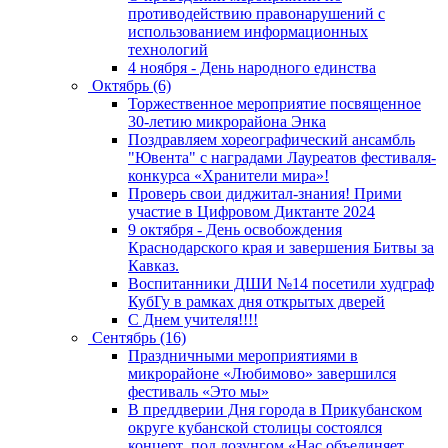
противодействию правонарушений с
использованием информационных
технологий
4 ноября - День народного единства
Октябрь (6)
Торжественное мероприятие посвященное
30-летию микрорайона Энка
Поздравляем хореографический ансамбль
"Ювента" с наградами Лауреатов фестиваля-
конкурса «Хранители мира»!
Проверь свои диджитал-знания! Прими
участие в Цифровом Диктанте 2024
9 октября - День освобождения
Краснодарского края и завершения Битвы за
Кавказ.
Воспитанники ДШИ №14 посетили худграф
КубГу в рамках дня открытых дверей
С Днем учителя!!!!
Сентябрь (16)
Праздничными мероприятиями в
микрорайоне «Любимово» завершился
фестиваль «Это мы»
В преддверии Дня города в Прикубанском
округе кубанской столицы состоялся
концерт под лозунгом «Нас объединяет