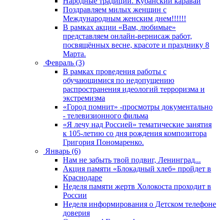
Народные традиции. Кубанский каравай
Поздравляем милых женщин с
Международным женским днем!!!!!!
В рамках акции «Вам, любимые»
представляем онлайн-вернисаж работ,
посвящённых весне, красоте и празднику 8
Марта.
Февраль (3)
В рамках проведения работы с
обучающимися по недопущению
распространения идеологий терроризма и
экстремизма
«Город помнит» -просмотры документально
- телевизионного фильма
«Я лечу над Россией» тематические занятия
к 105-летию со дня рождения композитора
Григория Пономаренко.
Январь (6)
Нам не забыть твой подвиг, Ленинград...
Акция памяти «Блокадный хлеб» пройдет в
Краснодаре
Неделя памяти жертв Холокоста проходит в
России
Неделя информирования о Детском телефоне
доверия