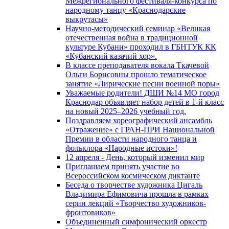
Межрегионального фестиваля-конкурса по
народному танцу «Краснодарские
выкрутасы»
Научно-методический семинар «Великая
отечественная война в традиционной
культуре Кубани» проходил в ГБНТУК КК
«Кубанский казачий хор».
В классе преподавателя вокала Ткачевой
Ольги Борисовны прошло тематическое
занятие «Лирические песни военной поры»
Уважаемые родители! ДШИ №14 МО город
Краснодар объявляет набор детей в 1-й класс
на новый 2025–2026 учебный год.
Поздравляем хореографический ансамбль
«Отражение» с ГРАН-ПРИ Национальной
Премии в области народного танца и
фольклора «Народные истоки»!
12 апреля - День, который изменил мир
Приглашаем принять участие во
Всероссийском космическом диктанте
Беседа о творчестве художника Цигаль
Владимира Ефимовича прошла в рамках
серии лекций «Творчество художников-
фронтовиков»
Объединенный симфонический оркестр