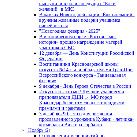
выступили в роли соведущих "Елки
желаний" в МКЗ
В рамках Новогодней акции "Ёлка желаний"
вручены желанные подарки учащимся
нашей школы
"Новогодняя фееерия - 2025"
В историческом парке «Россия – моя
история» прошло награждение матерей
участников СВО
12 декабря — День Конституции Российской
Федерации
Воспитанники Краснодарской школы
искусств №14 стали обладателями Гран-При
Всероссийского конкурса «Танцевальная
феерия»
9 декабря - День Героев Отечества в России
Искусство - это мы! Лучшие учащиеся и
преподаватели ДШИ 14 МО город
Краснодар были отмечены стипендиями,
премиями и грантами
3 декабря - 90 лет со дня рождения
прославленного уроженца Кубани - летчика-
космонавта Виктора Горбатко
Ноябрь (2)
О проведении мероприятий по