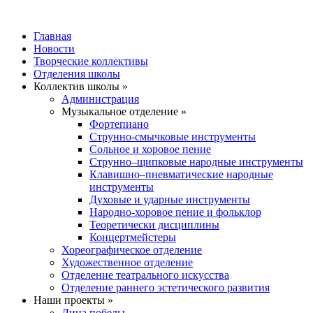
Главная
Новости
Творческие коллективы
Отделения школы
Коллектив школы »
Администрация
Музыкальное отделение »
Фортепиано
Струнно-смычковые инструменты
Сольное и хоровое пение
Струнно–щипковые народные инструменты
Клавишно–пневматические народные
инструменты
Духовые и ударные инструменты
Народно-хоровое пение и фольклор
Теоретически дисциплины
Концертмейстеры
Хореографическое отделение
Художественное отделение
Отделение театрального искусства
Отделение раннего эстетического развития
Наши проекты »
Лица победы