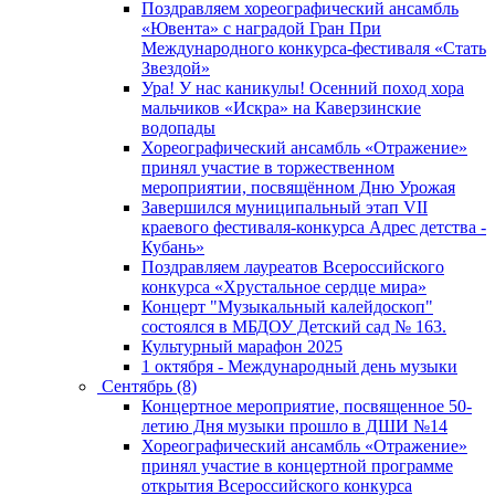
Поздравляем хореографический ансамбль
«Ювента» с наградой Гран При
Международного конкурса-фестиваля «Стать
Звездой»
Ура! У нас каникулы! Осенний поход хора
мальчиков «Искра» на Каверзинские
водопады
Хореографический ансамбль «Отражение»
принял участие в торжественном
мероприятии, посвящённом Дню Урожая
Завершился муниципальный этап VII
краевого фестиваля-конкурса Адрес детства -
Кубань»
Поздравляем лауреатов Всероссийского
конкурса «Хрустальное сердце мира»
Концерт "Музыкальный калейдоскоп"
состоялся в МБДОУ Детский сад № 163.
Культурный марафон 2025
1 октября - Международный день музыки
Сентябрь (8)
Концертное мероприятие, посвященное 50-
летию Дня музыки прошло в ДШИ №14
Хореографический ансамбль «Отражение»
принял участие в концертной программе
открытия Всероссийского конкурса