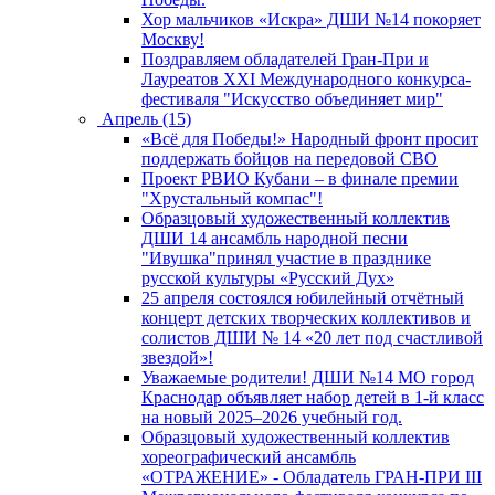
Хор мальчиков «Искра» ДШИ №14 покоряет
Москву!
Поздравляем обладателей Гран-При и
Лауреатов XXI Международного конкурса-
фестиваля "Искусство объединяет мир"
Апрель (15)
«Всё для Победы!» Народный фронт просит
поддержать бойцов на передовой СВО
Проект РВИО Кубани – в финале премии
"Хрустальный компас"!
Образцовый художественный коллектив
ДШИ 14 ансамбль народной песни
"Ивушка"принял участие в празднике
русской культуры «Русский Дух»
25 апреля состоялся юбилейный отчётный
концерт детских творческих коллективов и
солистов ДШИ № 14 «20 лет под счастливой
звездой»!
Уважаемые родители! ДШИ №14 МО город
Краснодар объявляет набор детей в 1-й класс
на новый 2025–2026 учебный год.
Образцовый художественный коллектив
хореографический ансамбль
«ОТРАЖЕНИЕ» - Обладатель ГРАН-ПРИ III