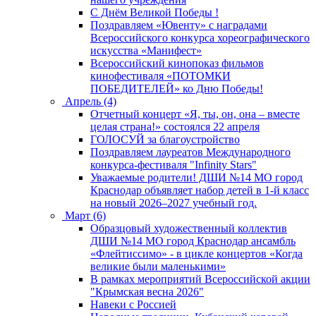
C Днём Великой Победы !
Поздравляем «Ювенту» с наградами
Всероссийского конкурса хореографического
искусства «Манифест»
Всероссийский кинопоказ фильмов
кинофестиваля «ПОТОМКИ
ПОБЕДИТЕЛЕЙ» ко Дню Победы!
Апрель (4)
Отчетный концерт «Я, ты, он, она – вместе
целая страна!» состоялся 22 апреля
ГОЛОСУЙ за благоустройство
Поздравляем лауреатов Международного
конкурса-фестиваля "Infinity Stars"
Уважаемые родители! ДШИ №14 МО город
Краснодар объявляет набор детей в 1-й класс
на новый 2026–2027 учебный год.
Март (6)
Образцовый художественный коллектив
ДШИ №14 МО город Краснодар ансамбль
«Флейтиссимо» - в цикле концертов «Когда
великие были маленькими»
В рамках мероприятий Всероссийской акции
"Крымская весна 2026"
Навеки с Россией