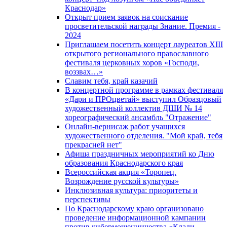
Краснодар»
Открыт прием заявок на соискание
просветительской награды Знание. Премия -
2024
Приглашаем посетить концерт лауреатов XIII
открытого регионального православного
фестиваля церковных хоров «Господи,
воззвах…»
Славим тебя, край казачий
В концертной программе в рамках фестиваля
«Дари и ПРОцветай» выступил Образцовый
художественный коллектив ДШИ № 14
хореографический ансамбль "Отражение"
Онлайн-вернисаж работ учащихся
художественного отделения. "Мой край, тебя
прекрасней нет"
Афиша праздничных мероприятий ко Дню
образования Краснодарского края
Всероссийская акция «Торопец.
Возрождение русской культуры»
Инклюзивная культура: приоритеты и
перспективы
По Краснодарскому краю организовано
проведение информационной кампании
против кибермошенничества «Клади