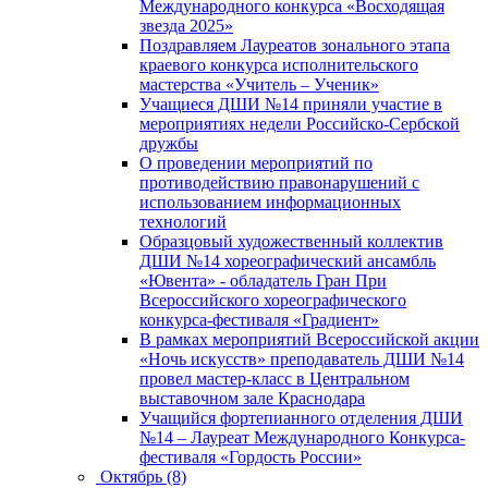
Международного конкурса «Восходящая
звезда 2025»
Поздравляем Лауреатов зонального этапа
краевого конкурса исполнительского
мастерства «Учитель – Ученик»
Учащиеся ДШИ №14 приняли участие в
мероприятиях недели Российско-Сербской
дружбы
О проведении мероприятий по
противодействию правонарушений с
использованием информационных
технологий
Образцовый художественный коллектив
ДШИ №14 хореографический ансамбль
«Ювента» - обладатель Гран При
Всероссийского хореографического
конкурса-фестиваля «Градиент»
В рамках мероприятий Всероссийской акции
«Ночь искусств» преподаватель ДШИ №14
провел мастер-класс в Центральном
выставочном зале Краснодара
Учащийся фортепианного отделения ДШИ
№14 – Лауреат Международного Конкурса-
фестиваля «Гордость России»
Октябрь (8)