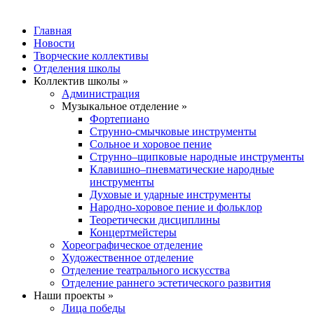
Главная
Новости
Творческие коллективы
Отделения школы
Коллектив школы »
Администрация
Музыкальное отделение »
Фортепиано
Струнно-смычковые инструменты
Сольное и хоровое пение
Струнно–щипковые народные инструменты
Клавишно–пневматические народные
инструменты
Духовые и ударные инструменты
Народно-хоровое пение и фольклор
Теоретически дисциплины
Концертмейстеры
Хореографическое отделение
Художественное отделение
Отделение театрального искусства
Отделение раннего эстетического развития
Наши проекты »
Лица победы