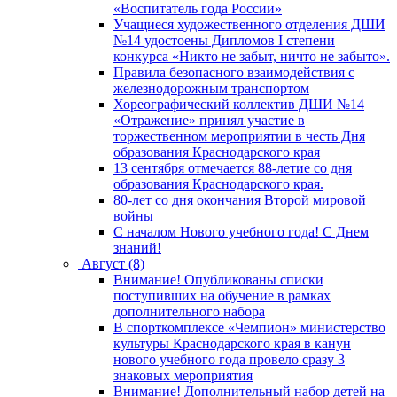
«Воспитатель года России»
Учащиеся художественного отделения ДШИ
№14 удостоены Дипломов I степени
конкурса «Никто не забыт, ничто не забыто».
Правила безопасного взаимодействия с
железнодорожным транспортом
Хореографический коллектив ДШИ №14
«Отражение» принял участие в
торжественном мероприятии в честь Дня
образования Краснодарского края
13 сентября отмечается 88-летие со дня
образования Краснодарского края.
80-лет со дня окончания Второй мировой
войны
С началом Нового учебного года! С Днем
знаний!
Август (8)
Внимание! Опубликованы списки
поступивших на обучение в рамках
дополнительного набора
В спорткомплексе «Чемпион» министерство
культуры Краснодарского края в канун
нового учебного года провело сразу 3
знаковых мероприятия
Внимание! Дополнительный набор детей на