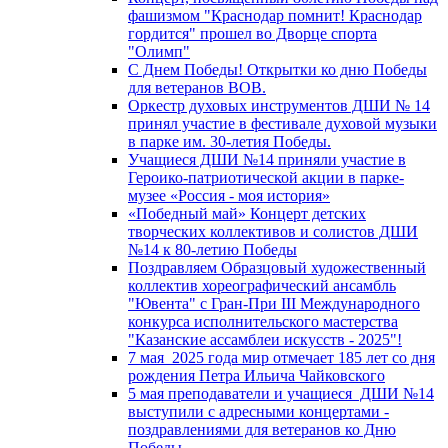
фашизмом "Краснодар помнит! Краснодар
гордится" прошел во Дворце спорта
"Олимп"
С Днем Победы! Открытки ко дню Победы
для ветеранов ВОВ.
Оркестр духовых инструментов ДШИ № 14
принял участие в фестивале духовой музыки
в парке им. 30-летия Победы.
Учащиеся ДШИ №14 приняли участие в
Героико-патриотической акции в парке-
музее «Россия - моя история»
«Победный май» Концерт детских
творческих коллективов и солистов ДШИ
№14 к 80-летию Победы
Поздравляем Образцовый художественный
коллектив хореографический ансамбль
"Ювента" с Гран-При III Международного
конкурса исполнительского мастерства
"Казанские ассамблеи искусств - 2025"!
7 мая 2025 года мир отмечает 185 лет со дня
рождения Петра Ильича Чайковского
5 мая преподаватели и учащиеся ДШИ №14
выступили с адресными концертами -
поздравлениями для ветеранов ко Дню
Победы.