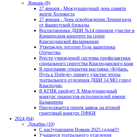
Январь (8)
27 января - Международный день памяти
жертв Холокоста
27 января - День освобождения Ленинграда
от фашистской блокады
Воспитанники ДШИ №14 приняли участие в
Крещенском концерте на сцене
Краснодарской филармонии
Утвержден логотип Года защитника
Отечества
Реестр учреждений системы профилактики
социального сиротства Краснодарского края
В программе открытия выставки «Кубань.
Путь к Победе» примут участие чтецы
театрального отделения ДШИ 14 МО город
Краснодар.
В КГИК пройдет Х Международный
конкурс пианистов-исполнителей имени
Балакирева
Продолжается прием заявок на второй
грантовый конкурс ПФКИ
2024 (84)
Декабрь (10)
С наступающим Новым 2025 годом!!!
Учащиеся театрального отделения