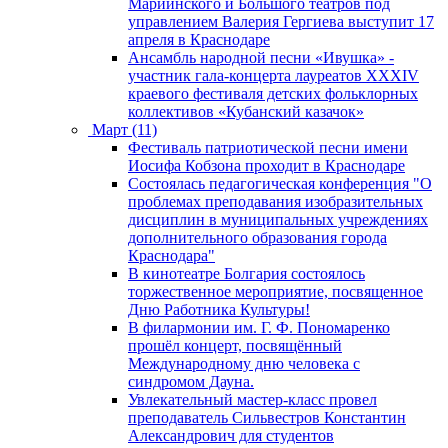
Мариинского и Большого театров под
управлением Валерия Гергиева выступит 17
апреля в Краснодаре
Ансамбль народной песни «Ивушка» -
участник гала-концерта лауреатов XXXIV
краевого фестиваля детских фольклорных
коллективов «Кубанский казачок»
Март (11)
Фестиваль патриотической песни имени
Иосифа Кобзона проходит в Краснодаре
Состоялась педагогическая конференция "О
проблемах преподавания изобразительных
дисциплин в муниципальных учреждениях
дополнительного образования города
Краснодара"
В кинотеатре Болгария состоялось
торжественное мероприятие, посвященное
Дню Работника Культуры!
В филармонии им. Г. Ф. Пономаренко
прошёл концерт, посвящённый
Международному дню человека с
синдромом Дауна.
Увлекательный мастер-класс провел
преподаватель Сильвестров Константин
Александрович для студентов