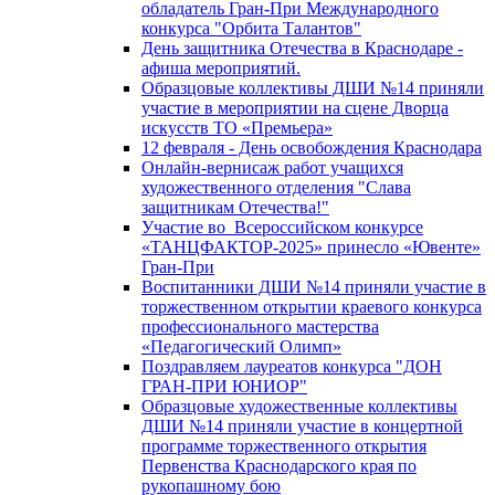
обладатель Гран-При Международного
конкурса "Орбита Талантов"
День защитника Отечества в Краснодаре -
афиша мероприятий.
Образцовые коллективы ДШИ №14 приняли
участие в мероприятии на сцене Дворца
искусств ТО «Премьера»
12 февраля - День освобождения Краснодара
Онлайн-вернисаж работ учащихся
художественного отделения "Слава
защитникам Отечества!"
Участие во Всероссийском конкурсе
«ТАНЦФАКТОР-2025» принесло «Ювенте»
Гран-При
Воспитанники ДШИ №14 приняли участие в
торжественном открытии краевого конкурса
профессионального мастерства
«Педагогический Олимп»
Поздравляем лауреатов конкурса "ДОН
ГРАН-ПРИ ЮНИОР"
Образцовые художественные коллективы
ДШИ №14 приняли участие в концертной
программе торжественного открытия
Первенства Краснодарского края по
рукопашному бою