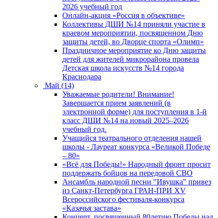
2026 учебный год
Онлайн-акция «Россия в объективе»
Коллективы ДШИ №14 приняли участие в
краевом мероприятии, посвященном Дню
защиты детей, во Дворце спорта «Олимп»
Праздничное мероприятие ко Дню защиты
детей для жителей микрорайона провела
Детская школа искусств №14 города
Краснодара
Май (14)
Уважаемые родители! Внимание!
Завершается прием заявлений (в
электронной форме) для поступления в 1-й
класс ДШИ №14 на новый 2025–2026
учебный год.
Учащийся театрального отделения нашей
школы - Лауреат конкурса «Великой Победе
– 80»
«Всё для Победы!» Народный фронт просит
поддержать бойцов на передовой СВО
Ансамбль народной песни "Ивушка" привез
из Санкт-Петербурга ГРАН-ПРИ XV
Всероссийского фестиваля-конкурса
«Казачья застава»
Концерт, посвященный 80летию Победы над