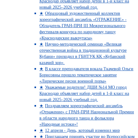
Краснодар объявляет набор детей в 1-й класс на
новый 2025–2026 учебный год.
Образцовый художественный коллектив
хореографический ансамбль «ОТРАЖЕНИЕ» -
Обладатель ГРАН-ПРИ III Межрегионального
фестиваля-конкурса по народному танцу
«Краснодарские выкрутасы»
Научно-методический семинар «Великая
отечественная война в традиционной культуре
Кубани» проходил в ГБНТУК КК «Кубанский
казачий хор».
В классе преподавателя вокала Ткачевой Ольги
Борисовны прошло тематическое занятие
«Лирические песни военной поры»
Уважаемые родители! ДШИ №14 МО город
Краснодар объявляет набор детей в 1-й класс на
новый 2025–2026 учебный год.
Поздравляем хореографический ансамбль
«Отражение» с ГРАН-ПРИ Национальной Премии
в области народного танца и фольклора
«Народные истоки»!
12 апреля - День, который изменил мир
Приглашаем принять участие во Всероссийском