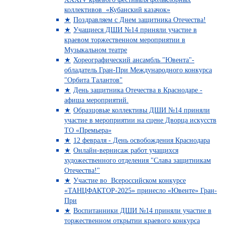
коллективов «Кубанский казачок»
Поздравляем с Днем защитника Отечества!
Учащиеся ДШИ №14 приняли участие в
краевом торжественном мероприятии в
Музыкальном театре
Хореографический ансамбль "Ювента"-
обладатель Гран-При Международного конкурса
"Орбита Талантов"
День защитника Отечества в Краснодаре -
афиша мероприятий.
Образцовые коллективы ДШИ №14 приняли
участие в мероприятии на сцене Дворца искусств
ТО «Премьера»
12 февраля - День освобождения Краснодара
Онлайн-вернисаж работ учащихся
художественного отделения "Слава защитникам
Отечества!"
Участие во Всероссийском конкурсе
«ТАНЦФАКТОР-2025» принесло «Ювенте» Гран-
При
Воспитанники ДШИ №14 приняли участие в
торжественном открытии краевого конкурса