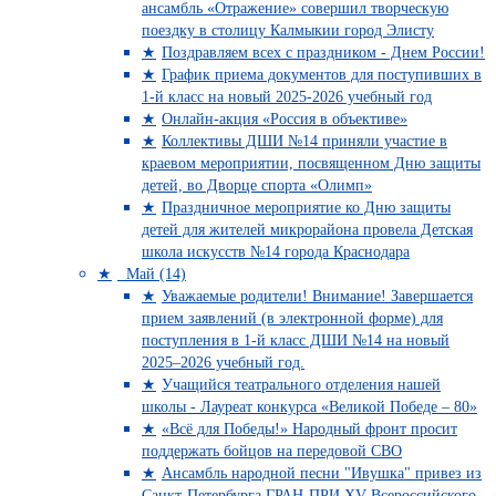
ансамбль «Отражение» совершил творческую
поездку в столицу Калмыкии город Элисту
Поздравляем всех с праздником - Днем России!
График приема документов для поступивших в
1-й класс на новый 2025-2026 учебный год
Онлайн-акция «Россия в объективе»
Коллективы ДШИ №14 приняли участие в
краевом мероприятии, посвященном Дню защиты
детей, во Дворце спорта «Олимп»
Праздничное мероприятие ко Дню защиты
детей для жителей микрорайона провела Детская
школа искусств №14 города Краснодара
Май (14)
Уважаемые родители! Внимание! Завершается
прием заявлений (в электронной форме) для
поступления в 1-й класс ДШИ №14 на новый
2025–2026 учебный год.
Учащийся театрального отделения нашей
школы - Лауреат конкурса «Великой Победе – 80»
«Всё для Победы!» Народный фронт просит
поддержать бойцов на передовой СВО
Ансамбль народной песни "Ивушка" привез из
Санкт-Петербурга ГРАН-ПРИ XV Всероссийского