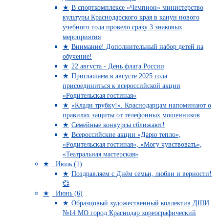
В спорткомплексе «Чемпион» министерство
культуры Краснодарского края в канун нового
учебного года провело сразу 3 знаковых
мероприятия
Внимание! Дополнительный набор детей на
обучение!
22 августа - День флага России
Приглашаем в августе 2025 года
присоединиться к всероссийской акции
«Родительская гостиная»
«Клади трубку!». Краснодарцам напоминают о
правилах защиты от телефонных мошенников
Семейные конкурсы сближают!
Всероссийские акции «Дарю тепло»,
«Родительская гостиная», «Могу чувствовать»,
«Театральная мастерская»
Июль (1)
Поздравляем с Днём семьи, любви и верности!
💞
Июнь (6)
Образцовый художественный коллектив ДШИ
№14 МО город Краснодар хореографический