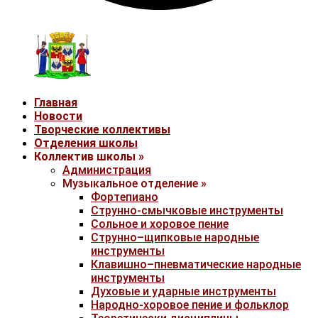
Главная
Новости
Творческие коллективы
Отделения школы
Коллектив школы »
Администрация
Музыкальное отделение »
Фортепиано
Струнно-смычковые инструменты
Сольное и хоровое пение
Струнно–щипковые народные
инструменты
Клавишно–пневматические народные
инструменты
Духовые и ударные инструменты
Народно-хоровое пение и фольклор