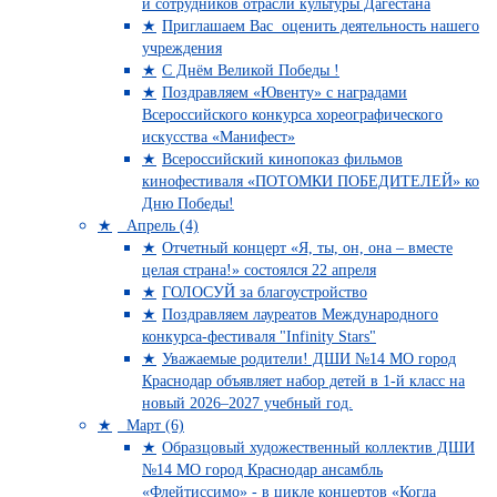
и сотрудников отрасли культуры Дагестана
Приглашаем Вас оценить деятельность нашего
учреждения
C Днём Великой Победы !
Поздравляем «Ювенту» с наградами
Всероссийского конкурса хореографического
искусства «Манифест»
Всероссийский кинопоказ фильмов
кинофестиваля «ПОТОМКИ ПОБЕДИТЕЛЕЙ» ко
Дню Победы!
Апрель (4)
Отчетный концерт «Я, ты, он, она – вместе
целая страна!» состоялся 22 апреля
ГОЛОСУЙ за благоустройство
Поздравляем лауреатов Международного
конкурса-фестиваля "Infinity Stars"
Уважаемые родители! ДШИ №14 МО город
Краснодар объявляет набор детей в 1-й класс на
новый 2026–2027 учебный год.
Март (6)
Образцовый художественный коллектив ДШИ
№14 МО город Краснодар ансамбль
«Флейтиссимо» - в цикле концертов «Когда