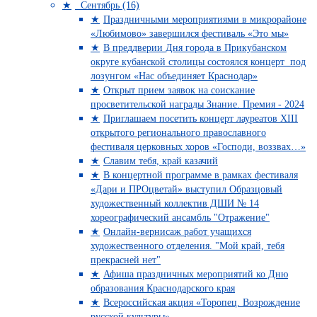
Сентябрь (16)
Праздничными мероприятиями в микрорайоне
«Любимово» завершился фестиваль «Это мы»
В преддверии Дня города в Прикубанском
округе кубанской столицы состоялся концерт под
лозунгом «Нас объединяет Краснодар»
Открыт прием заявок на соискание
просветительской награды Знание. Премия - 2024
Приглашаем посетить концерт лауреатов XIII
открытого регионального православного
фестиваля церковных хоров «Господи, воззвах…»
Славим тебя, край казачий
В концертной программе в рамках фестиваля
«Дари и ПРОцветай» выступил Образцовый
художественный коллектив ДШИ № 14
хореографический ансамбль "Отражение"
Онлайн-вернисаж работ учащихся
художественного отделения. "Мой край, тебя
прекрасней нет"
Афиша праздничных мероприятий ко Дню
образования Краснодарского края
Всероссийская акция «Торопец. Возрождение
русской культуры»