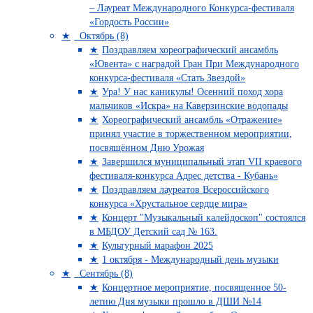
– Лауреат Международного Конкурса-фестиваля
«Гордость России»
Октябрь (8)
Поздравляем хореографический ансамбль
«Ювента» с наградой Гран При Международного
конкурса-фестиваля «Стать Звездой»
Ура! У нас каникулы! Осенний поход хора
мальчиков «Искра» на Каверзинские водопады
Хореографический ансамбль «Отражение»
принял участие в торжественном мероприятии,
посвящённом Дню Урожая
Завершился муниципальный этап VII краевого
фестиваля-конкурса Адрес детства - Кубань»
Поздравляем лауреатов Всероссийского
конкурса «Хрустальное сердце мира»
Концерт "Музыкальный калейдоскоп" состоялся
в МБДОУ Детский сад № 163.
Культурный марафон 2025
1 октября - Международный день музыки
Сентябрь (8)
Концертное мероприятие, посвященное 50-
летию Дня музыки прошло в ДШИ №14