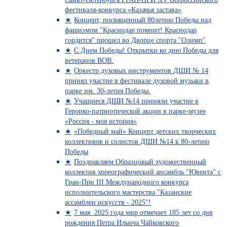
фестиваля-конкурса «Казачья застава»
Концерт, посвященный 80летию Победы над
фашизмом "Краснодар помнит! Краснодар
гордится" прошел во Дворце спорта "Олимп"
С Днем Победы! Открытки ко дню Победы для
ветеранов ВОВ.
Оркестр духовых инструментов ДШИ № 14
принял участие в фестивале духовой музыки в
парке им. 30-летия Победы.
Учащиеся ДШИ №14 приняли участие в
Героико-патриотической акции в парке-музее
«Россия - моя история»
«Победный май» Концерт детских творческих
коллективов и солистов ДШИ №14 к 80-летию
Победы
Поздравляем Образцовый художественный
коллектив хореографический ансамбль "Ювента" с
Гран-При III Международного конкурса
исполнительского мастерства "Казанские
ассамблеи искусств - 2025"!
7 мая 2025 года мир отмечает 185 лет со дня
рождения Петра Ильича Чайковского