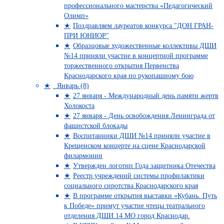
профессионального мастерства «Педагогический
Олимп»
Поздравляем лауреатов конкурса "ДОН ГРАН-
ПРИ ЮНИОР"
Образцовые художественные коллективы ДШИ
№14 приняли участие в концертной программе
торжественного открытия Первенства
Краснодарского края по рукопашному бою
Январь (8)
27 января - Международный день памяти жертв
Холокоста
27 января - День освобождения Ленинграда от
фашистской блокады
Воспитанники ДШИ №14 приняли участие в
Крещенском концерте на сцене Краснодарской
филармонии
Утвержден логотип Года защитника Отечества
Реестр учреждений системы профилактики
социального сиротства Краснодарского края
В программе открытия выставки «Кубань. Путь
к Победе» примут участие чтецы театрального
отделения ДШИ 14 МО город Краснодар.