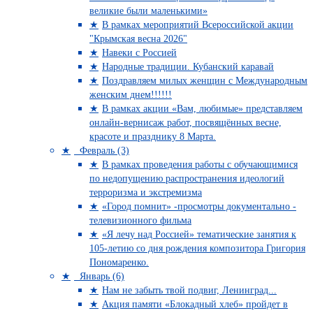
великие были маленькими»
В рамках мероприятий Всероссийской акции
"Крымская весна 2026"
Навеки с Россией
Народные традиции. Кубанский каравай
Поздравляем милых женщин с Международным
женским днем!!!!!!
В рамках акции «Вам, любимые» представляем
онлайн-вернисаж работ, посвящённых весне,
красоте и празднику 8 Марта.
Февраль (3)
В рамках проведения работы с обучающимися
по недопущению распространения идеологий
терроризма и экстремизма
«Город помнит» -просмотры документально -
телевизионного фильма
«Я лечу над Россией» тематические занятия к
105-летию со дня рождения композитора Григория
Пономаренко.
Январь (6)
Нам не забыть твой подвиг, Ленинград...
Акция памяти «Блокадный хлеб» пройдет в