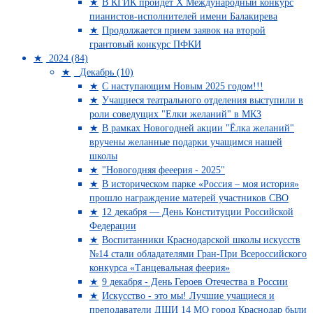
В КГИК пройдет Х Международный конкурс
пианистов-исполнителей имени Балакирева
Продолжается прием заявок на второй
грантовый конкурс ПФКИ
2024 (84)
Декабрь (10)
С наступающим Новым 2025 годом!!!
Учащиеся театрального отделения выступили в
роли соведущих "Елки желаний" в МКЗ
В рамках Новогодней акции "Ёлка желаний"
вручены желанные подарки учащимся нашей
школы
"Новогодняя фееерия - 2025"
В историческом парке «Россия – моя история»
прошло награждение матерей участников СВО
12 декабря — День Конституции Российской
Федерации
Воспитанники Краснодарской школы искусств
№14 стали обладателями Гран-При Всероссийского
конкурса «Танцевальная феерия»
9 декабря - День Героев Отечества в России
Искусство - это мы! Лучшие учащиеся и
преподаватели ДШИ 14 МО город Краснодар были