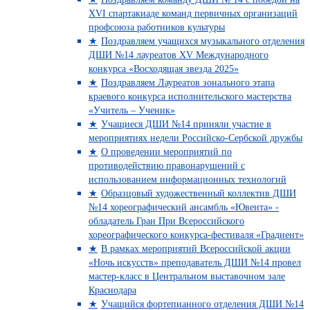
XVI спартакиаде команд первичных организаций
профсоюза работников культуры
Поздравляем учащихся музыкального отделения
ДШИ №14 лауреатов XV Международного
конкурса «Восходящая звезда 2025»
Поздравляем Лауреатов зонального этапа
краевого конкурса исполнительского мастерства
«Учитель – Ученик»
Учащиеся ДШИ №14 приняли участие в
мероприятиях недели Российско-Сербской дружбы
О проведении мероприятий по
противодействию правонарушений с
использованием информационных технологий
Образцовый художественный коллектив ДШИ
№14 хореографический ансамбль «Ювента» -
обладатель Гран При Всероссийского
хореографического конкурса-фестиваля «Градиент»
В рамках мероприятий Всероссийской акции
«Ночь искусств» преподаватель ДШИ №14 провел
мастер-класс в Центральном выставочном зале
Краснодара
Учащийся фортепианного отделения ДШИ №14