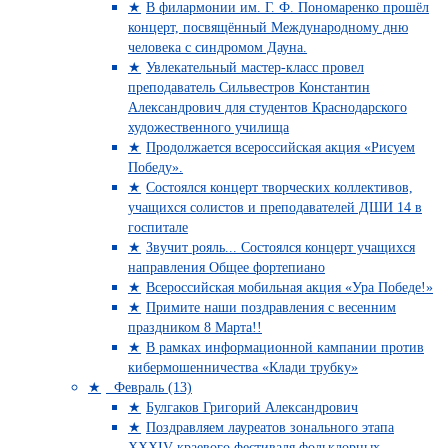
В филармонии им. Г. Ф. Пономаренко прошёл
концерт, посвящённый Международному дню
человека с синдромом Дауна.
Увлекательный мастер-класс провел
преподаватель Сильвестров Константин
Александрович для студентов Краснодарского
художественного училища
Продолжается всероссийская акция «Рисуем
Победу».
Состоялся концерт творческих коллективов,
учащихся солистов и преподавателей ДШИ 14 в
госпитале
Звучит рояль... Состоялся концерт учащихся
направления Общее фортепиано
Всероссийская мобильная акция «Ура Победе!»
Примите наши поздравления с весенним
праздником 8 Марта!!
В рамках информационной кампании против
кибермошенничества «Клади трубку»
Февраль (13)
Булгаков Григорий Александрович
Поздравляем лауреатов зонального этапа
XXXIV краевого фестиваля фольклорных