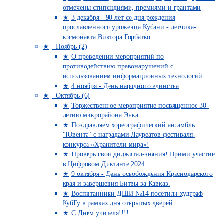
отмечены стипендиями, премиями и грантами
3 декабря - 90 лет со дня рождения
прославленного уроженца Кубани - летчика-
космонавта Виктора Горбатко
Ноябрь (2)
О проведении мероприятий по
противодействию правонарушений с
использованием информационных технологий
4 ноября - День народного единства
Октябрь (6)
Торжественное мероприятие посвященное 30-
летию микрорайона Энка
Поздравляем хореографический ансамбль
"Ювента" с наградами Лауреатов фестиваля-
конкурса «Хранители мира»!
Проверь свои диджитал-знания! Прими участие
в Цифровом Диктанте 2024
9 октября - День освобождения Краснодарского
края и завершения Битвы за Кавказ.
Воспитанники ДШИ №14 посетили худграф
КубГу в рамках дня открытых дверей
С Днем учителя!!!!