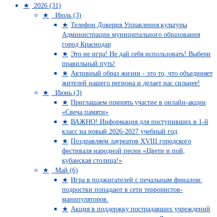
2026 (31)
Июль (3)
Телефон Доверия Управления культуры
Администрации муниципального образования
город Краснодар
Это не игра! Не дай себя использовать! Выбери
правильный путь!
Активный образ жизни - это то, что объединяет
жителей нашего региона и делает нас сильнее!
Июнь (3)
Приглашаем принять участие в онлайн-акции
«Свеча памяти»
ВАЖНО! Информация для поступивших в 1-й
класс на новый 2026-2027 учебный год
Поздравляем лауреатов XVIII городского
фестиваля народной песни «Цвети и пой,
кубанская столица!»
Май (6)
Игра в поджигателей с печальным финалом:
подростки попадают в сети террористов-
манипуляторов.
Акция в поддержку пострадавших учреждений