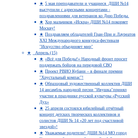
5 мая преподаватели и учащиеся ДШИ №14
выступили с адресными концертами -
поздравлениями для ветеранов ко Дню Победы.
Хор мальчиков «Искра» ДШИ №14 покоряет
Москву!
Поздравляем обладателей Гран-При и Лауреатов
XXI Международного конкурса-фестиваля
"Искусство объединяет мир"
Апрель (15)
«Всё для Победы!» Народный фронт просит
поддержать бойцов на передовой СВО
Проект РВИО Кубани – в финале премии
"Хрустальный компас"!
Образцовый художественный коллектив ДШИ
14 ансамбль народной песни "Ивушка"принял
участие в празднике русской культуры «Русский
Дух»
25 апреля состоялся юбилейный отчётный
концерт детских творческих коллективов и
солистов ДШИ № 14 «20 лет под счастливой
звездой»!
Уважаемые родители! ДШИ №14 МО город