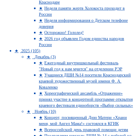
Краснодаре
Неделя памяти жертв Холокоста проходит в
России
Неделя информирования о Детском телефоне
доверия
Осторожно! Гололед!
2026 год объявлен Годом единства народов
России
2025 (105)
Декабрь (3)
Ежегодный внутришкольный фестиваль
"Новый год к нам мчится" на отделении РЭР
Учащиеся ДШИ №14 посетили Краснодарский
краевой художественный музей имени Ф. А.
Коваленко
Хореографический ансамбль «Отражение»
принял участие в концертной программе открытия
краевого фестиваля единоборств «Выбор сильных»
Ноябрь (10)
Концерт, посвященный Дню Матери «Храни
меня, мой Ангел Мама!» состоялся в КГИК
Всероссийский день правовой помощи детям
Поздравляем команду ДШИ № 14 с победой на