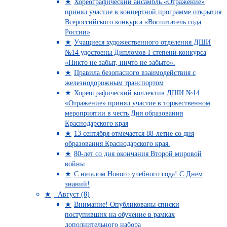
Хореографический ансамбль «Отражение»
принял участие в концертной программе открытия
Всероссийского конкурса «Воспитатель года
России»
Учащиеся художественного отделения ДШИ
№14 удостоены Дипломов I степени конкурса
«Никто не забыт, ничто не забыто».
Правила безопасного взаимодействия с
железнодорожным транспортом
Хореографический коллектив ДШИ №14
«Отражение» принял участие в торжественном
мероприятии в честь Дня образования
Краснодарского края
13 сентября отмечается 88-летие со дня
образования Краснодарского края.
80-лет со дня окончания Второй мировой
войны
С началом Нового учебного года! С Днем
знаний!
Август (8)
Внимание! Опубликованы списки
поступивших на обучение в рамках
дополнительного набора