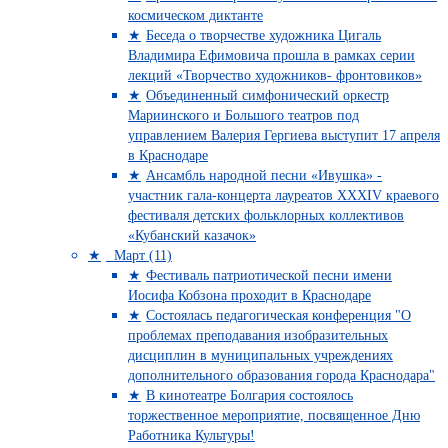
космическом диктанте
Беседа о творчестве художника Цигаль
Владимира Ефимовича прошла в рамках серии
лекций «Творчество художников- фронтовиков»
Объединенный симфонический оркестр
Мариинского и Большого театров под
управлением Валерия Гергиева выступит 17 апреля
в Краснодаре
Ансамбль народной песни «Ивушка» -
участник гала-концерта лауреатов XXXIV краевого
фестиваля детских фольклорных коллективов
«Кубанский казачок»
Март (11)
Фестиваль патриотической песни имени
Иосифа Кобзона проходит в Краснодаре
Состоялась педагогическая конференция "О
проблемах преподавания изобразительных
дисциплин в муниципальных учреждениях
дополнительного образования города Краснодара"
В кинотеатре Болгария состоялось
торжественное мероприятие, посвященное Дню
Работника Культуры!