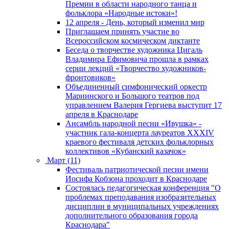
Премии в области народного танца и
фольклора «Народные истоки»!
12 апреля - День, который изменил мир
Приглашаем принять участие во
Всероссийском космическом диктанте
Беседа о творчестве художника Цигаль
Владимира Ефимовича прошла в рамках
серии лекций «Творчество художников-
фронтовиков»
Объединенный симфонический оркестр
Мариинского и Большого театров под
управлением Валерия Гергиева выступит 17
апреля в Краснодаре
Ансамбль народной песни «Ивушка» -
участник гала-концерта лауреатов XXXIV
краевого фестиваля детских фольклорных
коллективов «Кубанский казачок»
Март (11)
Фестиваль патриотической песни имени
Иосифа Кобзона проходит в Краснодаре
Состоялась педагогическая конференция "О
проблемах преподавания изобразительных
дисциплин в муниципальных учреждениях
дополнительного образования города
Краснодара"