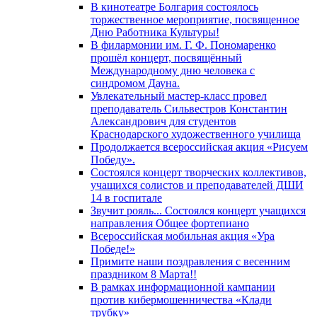
В кинотеатре Болгария состоялось
торжественное мероприятие, посвященное
Дню Работника Культуры!
В филармонии им. Г. Ф. Пономаренко
прошёл концерт, посвящённый
Международному дню человека с
синдромом Дауна.
Увлекательный мастер-класс провел
преподаватель Сильвестров Константин
Александрович для студентов
Краснодарского художественного училища
Продолжается всероссийская акция «Рисуем
Победу».
Состоялся концерт творческих коллективов,
учащихся солистов и преподавателей ДШИ
14 в госпитале
Звучит рояль... Состоялся концерт учащихся
направления Общее фортепиано
Всероссийская мобильная акция «Ура
Победе!»
Примите наши поздравления с весенним
праздником 8 Марта!!
В рамках информационной кампании
против кибермошенничества «Клади
трубку»