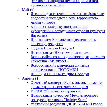
фестиваля народной песни «Цвети и пой,
кубанская столица!»
Май (6)
Игра в поджигателей с печальным финалом:
подростки попадают в сети террористов-
манипуляторов.
Акция в поддержку пострадавших
учреждений и сотрудников отрасли культуры
Дагестана
Приглашаем Вас оценить деятельность
нашего учреждения
C Днём Великой Победы !
Поздравляем «Ювенту» с наградами
Всероссийского конкурса хореографического
искусства «Манифест»
Всероссийский кинопоказ фильмов
кинофестиваля «ПОТОМКИ
ПОБЕДИТЕЛЕЙ» ко Дню Победы!
Апрель (4)
Отчетный концерт «Я, ты, он, она – вместе
целая страна!» состоялся 22 апреля
ГОЛОСУЙ за благоустройство
Поздравляем лауреатов Международного
конкурса-фестиваля "Infinity Stars"
Уважаемые родители! ДШИ №14 МО город