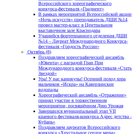
Всероссийского хореографического
конкурса-фестиваля «Градиент»
В рамках мероприятий Всероссийской акции
«Ночь искусств» преподаватель ДШИ №14
провел мастер-класс в Центральном
выставочном зале Краснодара
Учащийся фортепианного отделения ДШИ
№14 – Лауреат Международного Конкурса-
фестиваля «Гордость России»
Октябрь (8)
Поздравляем хореографический ансамбль
«Ювента» с наградой Гран При
Международного конкурса-фестиваля «Стать
Звездой»
Ура! У нас каникулы! Осенний поход хора
мальчиков «Искра» на Каверзинские
водопады
Хореографический ансамбль «Отражение»
принял участие в торжественном
мероприятии, посвящённом Дню Урожая
Завершился муниципальный этап VII
краевого фестиваля-конкурса Адрес детства -
Кубань»
Поздравляем лауреатов Всероссийского
конкурса «Хрустальное сердце мира»