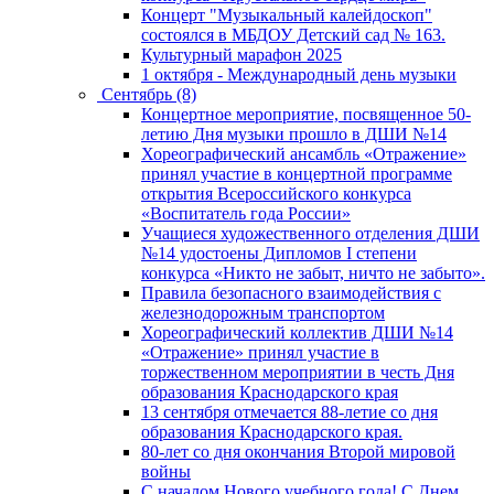
Концерт "Музыкальный калейдоскоп"
состоялся в МБДОУ Детский сад № 163.
Культурный марафон 2025
1 октября - Международный день музыки
Сентябрь (8)
Концертное мероприятие, посвященное 50-
летию Дня музыки прошло в ДШИ №14
Хореографический ансамбль «Отражение»
принял участие в концертной программе
открытия Всероссийского конкурса
«Воспитатель года России»
Учащиеся художественного отделения ДШИ
№14 удостоены Дипломов I степени
конкурса «Никто не забыт, ничто не забыто».
Правила безопасного взаимодействия с
железнодорожным транспортом
Хореографический коллектив ДШИ №14
«Отражение» принял участие в
торжественном мероприятии в честь Дня
образования Краснодарского края
13 сентября отмечается 88-летие со дня
образования Краснодарского края.
80-лет со дня окончания Второй мировой
войны
С началом Нового учебного года! С Днем