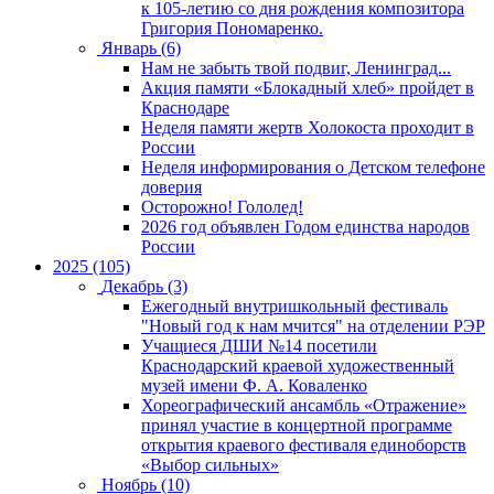
к 105-летию со дня рождения композитора
Григория Пономаренко.
Январь (6)
Нам не забыть твой подвиг, Ленинград...
Акция памяти «Блокадный хлеб» пройдет в
Краснодаре
Неделя памяти жертв Холокоста проходит в
России
Неделя информирования о Детском телефоне
доверия
Осторожно! Гололед!
2026 год объявлен Годом единства народов
России
2025 (105)
Декабрь (3)
Ежегодный внутришкольный фестиваль
"Новый год к нам мчится" на отделении РЭР
Учащиеся ДШИ №14 посетили
Краснодарский краевой художественный
музей имени Ф. А. Коваленко
Хореографический ансамбль «Отражение»
принял участие в концертной программе
открытия краевого фестиваля единоборств
«Выбор сильных»
Ноябрь (10)