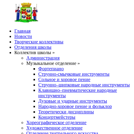
Главная
Новости
Творческие коллективы
Отделения школы
Коллектив школы »
Администрация
Музыкальное отделение »
Фортепиано
Струнно-смычковые инструменты
Сольное и хоровое пение
Струнно–щипковые народные инструменты
Клавишно–пневматические народные
инструменты
Духовые и ударные инструменты
Народно-хоровое пение и фольклор
Теоретически дисциплины
Концертмейстеры
Хореографическое отделение
Художественное отделение
Отделение театрального искусства