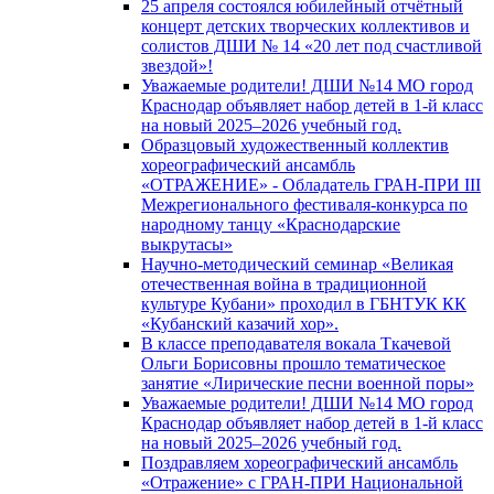
25 апреля состоялся юбилейный отчётный
концерт детских творческих коллективов и
солистов ДШИ № 14 «20 лет под счастливой
звездой»!
Уважаемые родители! ДШИ №14 МО город
Краснодар объявляет набор детей в 1-й класс
на новый 2025–2026 учебный год.
Образцовый художественный коллектив
хореографический ансамбль
«ОТРАЖЕНИЕ» - Обладатель ГРАН-ПРИ III
Межрегионального фестиваля-конкурса по
народному танцу «Краснодарские
выкрутасы»
Научно-методический семинар «Великая
отечественная война в традиционной
культуре Кубани» проходил в ГБНТУК КК
«Кубанский казачий хор».
В классе преподавателя вокала Ткачевой
Ольги Борисовны прошло тематическое
занятие «Лирические песни военной поры»
Уважаемые родители! ДШИ №14 МО город
Краснодар объявляет набор детей в 1-й класс
на новый 2025–2026 учебный год.
Поздравляем хореографический ансамбль
«Отражение» с ГРАН-ПРИ Национальной