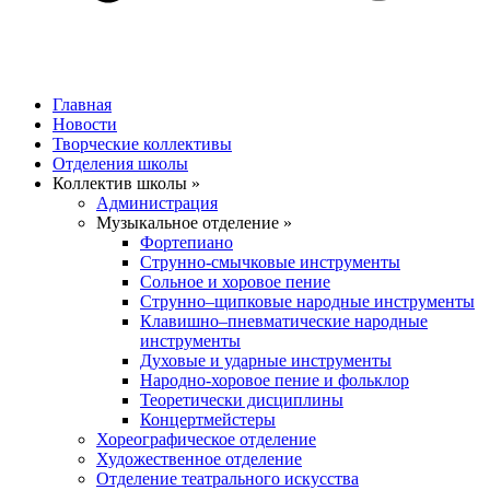
Главная
Новости
Творческие коллективы
Отделения школы
Коллектив школы »
Администрация
Музыкальное отделение »
Фортепиано
Струнно-смычковые инструменты
Сольное и хоровое пение
Струнно–щипковые народные инструменты
Клавишно–пневматические народные
инструменты
Духовые и ударные инструменты
Народно-хоровое пение и фольклор
Теоретически дисциплины
Концертмейстеры
Хореографическое отделение
Художественное отделение
Отделение театрального искусства