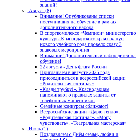
знаний!
Август (8)
Внимание! Опубликованы списки
поступивших на обучение в рамках
дополнительного набора
В спорткомплексе «Чемпион» министерство
культуры Краснодарского края в канун
нового учебного года провело сразу 3
знаковых мероприятия
Внимание! Дополнительный набор детей на
обучение!
22 августа - День флага России
Приглашаем в августе 2025 года
присоединиться к всероссийской акции
«Родительская гостиная»
«Клади трубку!». Краснодарцам
напоминают о правилах защиты от
телефонных мошенников
Семейные конкурсы сближают!
Всероссийские акции «Дарю тепло»,
«Родительская гостиная», «Могу
чувствовать», «Театральная мастерская»
Июль (1)
Поздравляем с Днём семьи, любви и
верности! 💞