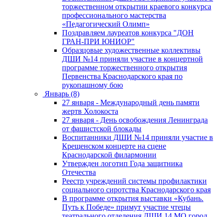
торжественном открытии краевого конкурса
профессионального мастерства
«Педагогический Олимп»
Поздравляем лауреатов конкурса "ДОН
ГРАН-ПРИ ЮНИОР"
Образцовые художественные коллективы
ДШИ №14 приняли участие в концертной
программе торжественного открытия
Первенства Краснодарского края по
рукопашному бою
Январь (8)
27 января - Международный день памяти
жертв Холокоста
27 января - День освобождения Ленинграда
от фашистской блокады
Воспитанники ДШИ №14 приняли участие в
Крещенском концерте на сцене
Краснодарской филармонии
Утвержден логотип Года защитника
Отечества
Реестр учреждений системы профилактики
социального сиротства Краснодарского края
В программе открытия выставки «Кубань.
Путь к Победе» примут участие чтецы
театрального отделения ДШИ 14 МО город