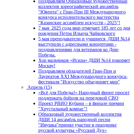
Поздравляем Образцовый художественный
коллектив хореографический ансамбль
"Ювента" с Гран-При III Международного
конкурса исполнительского мастерства
"Казанские ассамблеи искусств - 2025"!
7 мая 2025 года мир отмечает 185 лет со дня
рождения Петра Ильича Чайковского
5 мая преподаватели и учащиеся ДШИ №14
выступили с адресными концертами -
поздравлениями для ветеранов ко Дню
Победы.
Хор мальчиков «Искра» ДШИ №14 покоряет
Москву!
Поздравляем обладателей Гран-При и
Лауреатов XXI Международного конкурса-
фестиваля "Искусство объединяет мир"
Апрель (15)
«Всё для Победы!» Народный фронт просит
поддержать бойцов на передовой СВО
Проект РВИО Кубани – в финале премии
"Хрустальный компас"!
Образцовый художественный коллектив
ДШИ 14 ансамбль народной песни
"Ивушка"принял участие в празднике
русской культуры «Русский Дух»