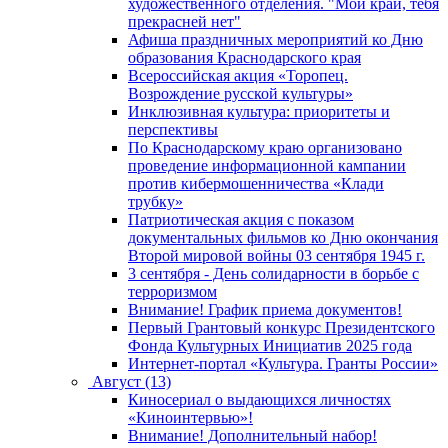
художественного отделения. "Мой край, тебя
прекрасней нет"
Афиша праздничных мероприятий ко Дню
образования Краснодарского края
Всероссийская акция «Торопец.
Возрождение русской культуры»
Инклюзивная культура: приоритеты и
перспективы
По Краснодарскому краю организовано
проведение информационной кампании
против кибермошенничества «Клади
трубку»
Патриотическая акция с показом
документальных фильмов ко Дню окончания
Второй мировой войны 03 сентября 1945 г.
3 сентября - День солидарности в борьбе с
терроризмом
Внимание! График приема документов!
Первый Грантовый конкурс Президентского
Фонда Культурных Инициатив 2025 года
Интернет-портал «Культура. Гранты России»
Август (13)
Киносериал о выдающихся личностях
«Киноинтервью»!
Внимание! Дополнительный набор!