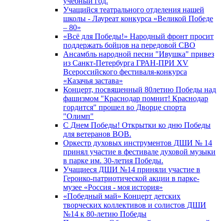
учебный год.
Учащийся театрального отделения нашей
школы - Лауреат конкурса «Великой Победе
– 80»
«Всё для Победы!» Народный фронт просит
поддержать бойцов на передовой СВО
Ансамбль народной песни "Ивушка" привез
из Санкт-Петербурга ГРАН-ПРИ XV
Всероссийского фестиваля-конкурса
«Казачья застава»
Концерт, посвященный 80летию Победы над
фашизмом "Краснодар помнит! Краснодар
гордится" прошел во Дворце спорта
"Олимп"
С Днем Победы! Открытки ко дню Победы
для ветеранов ВОВ.
Оркестр духовых инструментов ДШИ № 14
принял участие в фестивале духовой музыки
в парке им. 30-летия Победы.
Учащиеся ДШИ №14 приняли участие в
Героико-патриотической акции в парке-
музее «Россия - моя история»
«Победный май» Концерт детских
творческих коллективов и солистов ДШИ
№14 к 80-летию Победы