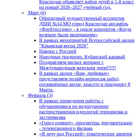
Краснодар объявляет набор детей в 1-й класс
на новый 2026–2027 учебный год.
Март (6)
Образцовый художественный коллектив
ДШИ №14 МО город Краснодар ансамбль
«Флейтиссимо» - в цикле концертов «Когда
великие были маленькими»
В рамках мероприятий Всероссийской акции
"Крымская весна 2026"
Навеки с Россией
Народные традиции. Кубанский каравай
Поздравляем милых женщин с
Международным женским днем!!!!!!
В рамках акции «Вам, любимые»
представляем онлайн-вернисаж работ,
посвящённых весне, красоте и празднику 8
Марта.
Февраль (3)
В рамках проведения работы с
обучающимися по недопущению
распространения идеологий терроризма и
экстремизма
«Город помнит» -просмотры документально
- телевизионного фильма
«Я лечу над Россией» тематические занятия