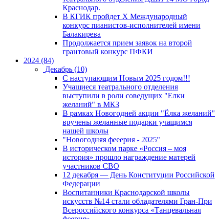
Краснодар.
В КГИК пройдет Х Международный
конкурс пианистов-исполнителей имени
Балакирева
Продолжается прием заявок на второй
грантовый конкурс ПФКИ
2024 (84)
Декабрь (10)
С наступающим Новым 2025 годом!!!
Учащиеся театрального отделения
выступили в роли соведущих "Елки
желаний" в МКЗ
В рамках Новогодней акции "Ёлка желаний"
вручены желанные подарки учащимся
нашей школы
"Новогодняя фееерия - 2025"
В историческом парке «Россия – моя
история» прошло награждение матерей
участников СВО
12 декабря — День Конституции Российской
Федерации
Воспитанники Краснодарской школы
искусств №14 стали обладателями Гран-При
Всероссийского конкурса «Танцевальная
феерия»