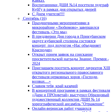
Кавказ.
Воспитанники ДШИ №14 посетили худграф
КубГу в рамках дня открытых дверей
С Днем учителя!!!!
Сентябрь (16)
Праздничными мероприятиями в
микрорайоне «Любимово» завершился
фестиваль «Это мы»
В преддверии Дня города в Прикубанском
округе кубанской столицы состоялся
концерт под лозунгом «Нас объединяет
Краснодар»
Открыт прием заявок на соискание
просветительской награды Знание. Премия -
2024
Приглашаем посетить концерт лауреатов XIII
открытого регионального православного
фестиваля церковных хоров «Господи,
воззвах…»
Славим тебя, край казачий
В концертной программе в рамках фестиваля
«Дари и ПРОцветай» выступил Образцовый
художественный коллектив ДШИ № 14
хореографический ансамбль "Отражение"
Онлайн-вернисаж работ учащихся