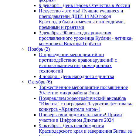
9 декабря - День Героев Отечества в России
Искусство - это мы! Лучшие учащиеся и
преподаватели ДШИ 14 МО город
Краснодар были отмечены стипендиями,
премиями и грантами
3 декабря - 90 лет со дня рождения
прославленного уроженца Кубани - летчика-
космонавта Виктора Горбатко
Ноябрь (2)
О проведении мероприятий по
противодействию правонарушений с
использованием информационных
технологий
4 ноября - День народного единства
Октябрь (6)
Торжественное мероприятие посвященное
30-летию микрорайона Энка
Поздравляем хореографический ансамбль
"Ювента" с наградами Лауреатов фестиваля-
конкурса «Хранители мира»!
Проверь свои диджитал-знания! Прими
участие в Цифровом Диктанте 2024
9 октября - День освобождения
Краснодарского края и завершения Битвы за