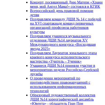
Концерт, посвященный Дню Матери «Храни
меня, мой Ангел Мама!» состоялся в КГИК
Всероссийский день правовой помощи
детям
Поздравляем команду ДШИ № 14 с победой
на XVI спартакиаде команд первичных
организаций профсоюза работников
культуры
Поздравляем учащихся музыкального
отделения ДШИ №14 лауреатов XV
Международного конкурса «Восходящая
звезда 2025»
Поздравляем Лауреатов зонального этапа
краевого конкурса исполнительского
мастерства «Учитель – Ученик»
Учащиеся ДШИ №14 приняли участие в
мероприятиях недели Российско-Сербской
дружбы
О проведении мероприятий по
противодействию правонарушений с
использованием информационных
технологий
Образцовый художественный коллектив
ДШИ №14 хореографический ансамбль
«Ювента» - обладатель Гран При