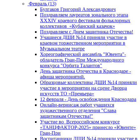
Февраль (13)
Булгаков Григорий Александрович
Поздравляем лауреатов зонального этапа
XXXIV краевого фестиваля фольклорных
коллективов «Кубанский казачок»
Поздравляем с Днем защитника Отечества!
Учащиеся ДШИ №14 приняли участие в
краевом торжественном мероприятии в
Музыкальном театре
Хореографический ансамбль "Ювента"-
обладатель Гран-При Международного
конкурса "Орбита Талантов"
День защитника Отечества в Краснодаре -
афиша мероприятий.
Образцовые коллективы ДШИ №14 приняли
участие в мероприятии на сцене Дворца
искусств ТО «Премьера»
12 февраля - День освобождения Краснодара
Онлайн-вернисаж работ учащихся
художественного отделения "Слава
защитникам Отечества!"
Участие во Всероссийском конкурсе
«ТАНЦФАКТОР-2025» принесло «Ювенте»
Гран-При
Воспитанники ДШИ №14 приняли участие в