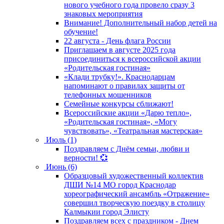
нового учебного года провело сразу 3
знаковых мероприятия
Внимание! Дополнительный набор детей на
обучение!
22 августа - День флага России
Приглашаем в августе 2025 года
присоединиться к всероссийской акции
«Родительская гостиная»
«Клади трубку!». Краснодарцам
напоминают о правилах защиты от
телефонных мошенников
Семейные конкурсы сближают!
Всероссийские акции «Дарю тепло»,
«Родительская гостиная», «Могу
чувствовать», «Театральная мастерская»
Июль (1)
Поздравляем с Днём семьи, любви и
верности! 💞
Июнь (6)
Образцовый художественный коллектив
ДШИ №14 МО город Краснодар
хореографический ансамбль «Отражение»
совершил творческую поездку в столицу
Калмыкии город Элисту
Поздравляем всех с праздником - Днем