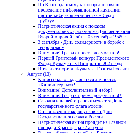
По Краснодарскому краю организовано
проведение информационной кампании
против кибермошенничества «Клади
трубку»
Патриотическая акция с показом
документальных фильмов ко Дню окончания
Второй мировой войны 03 сентября 1945 г.
3 сентября - День солидарности в борьбе с
терроризмом
Внимание! График приема документов!
Первый Грантовый конкурс Президентского
Фонда Культурных Инициатив 2025 года
Интернет-портал «Культура. Гранты России»
Август (13)
Киносериал о выдающихся личностях
«Киноинтервью»!
Внимание! Дополнительный набор!
Внимание! График приема документов!*
Сегодня в нашей стране отмечается День
государственного флага России
Онлайн-вернисаж рисунков ко Дню
Государственного флага России.
Патриотическая акция пройдёт на Главной
площади Краснодара 22 августа
Всероссийская акция «Окна России»