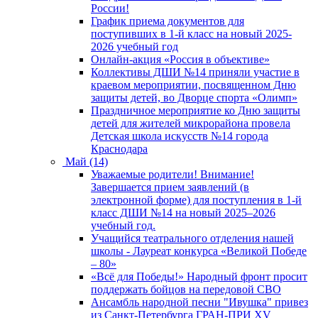
России!
График приема документов для
поступивших в 1-й класс на новый 2025-
2026 учебный год
Онлайн-акция «Россия в объективе»
Коллективы ДШИ №14 приняли участие в
краевом мероприятии, посвященном Дню
защиты детей, во Дворце спорта «Олимп»
Праздничное мероприятие ко Дню защиты
детей для жителей микрорайона провела
Детская школа искусств №14 города
Краснодара
Май (14)
Уважаемые родители! Внимание!
Завершается прием заявлений (в
электронной форме) для поступления в 1-й
класс ДШИ №14 на новый 2025–2026
учебный год.
Учащийся театрального отделения нашей
школы - Лауреат конкурса «Великой Победе
– 80»
«Всё для Победы!» Народный фронт просит
поддержать бойцов на передовой СВО
Ансамбль народной песни "Ивушка" привез
из Санкт-Петербурга ГРАН-ПРИ XV