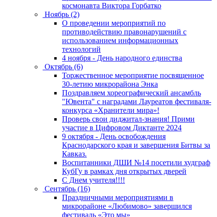
космонавта Виктора Горбатко
Ноябрь (2)
О проведении мероприятий по
противодействию правонарушений с
использованием информационных
технологий
4 ноября - День народного единства
Октябрь (6)
Торжественное мероприятие посвященное
30-летию микрорайона Энка
Поздравляем хореографический ансамбль
"Ювента" с наградами Лауреатов фестиваля-
конкурса «Хранители мира»!
Проверь свои диджитал-знания! Прими
участие в Цифровом Диктанте 2024
9 октября - День освобождения
Краснодарского края и завершения Битвы за
Кавказ.
Воспитанники ДШИ №14 посетили худграф
КубГу в рамках дня открытых дверей
С Днем учителя!!!!
Сентябрь (16)
Праздничными мероприятиями в
микрорайоне «Любимово» завершился
фестиваль «Это мы»