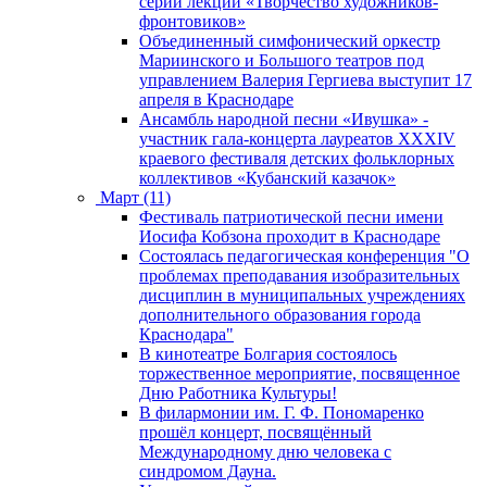
серии лекций «Творчество художников-
фронтовиков»
Объединенный симфонический оркестр
Мариинского и Большого театров под
управлением Валерия Гергиева выступит 17
апреля в Краснодаре
Ансамбль народной песни «Ивушка» -
участник гала-концерта лауреатов XXXIV
краевого фестиваля детских фольклорных
коллективов «Кубанский казачок»
Март (11)
Фестиваль патриотической песни имени
Иосифа Кобзона проходит в Краснодаре
Состоялась педагогическая конференция "О
проблемах преподавания изобразительных
дисциплин в муниципальных учреждениях
дополнительного образования города
Краснодара"
В кинотеатре Болгария состоялось
торжественное мероприятие, посвященное
Дню Работника Культуры!
В филармонии им. Г. Ф. Пономаренко
прошёл концерт, посвящённый
Международному дню человека с
синдромом Дауна.