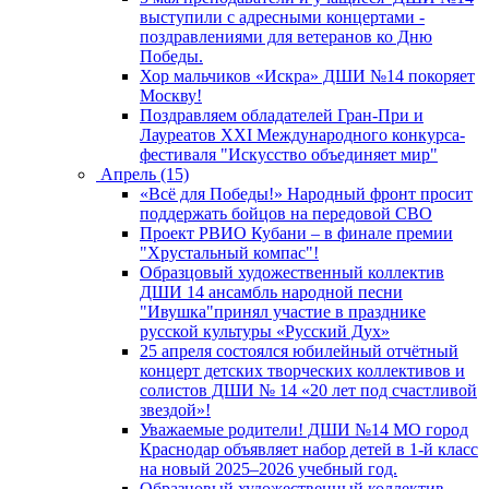
выступили с адресными концертами -
поздравлениями для ветеранов ко Дню
Победы.
Хор мальчиков «Искра» ДШИ №14 покоряет
Москву!
Поздравляем обладателей Гран-При и
Лауреатов XXI Международного конкурса-
фестиваля "Искусство объединяет мир"
Апрель (15)
«Всё для Победы!» Народный фронт просит
поддержать бойцов на передовой СВО
Проект РВИО Кубани – в финале премии
"Хрустальный компас"!
Образцовый художественный коллектив
ДШИ 14 ансамбль народной песни
"Ивушка"принял участие в празднике
русской культуры «Русский Дух»
25 апреля состоялся юбилейный отчётный
концерт детских творческих коллективов и
солистов ДШИ № 14 «20 лет под счастливой
звездой»!
Уважаемые родители! ДШИ №14 МО город
Краснодар объявляет набор детей в 1-й класс
на новый 2025–2026 учебный год.
Образцовый художественный коллектив