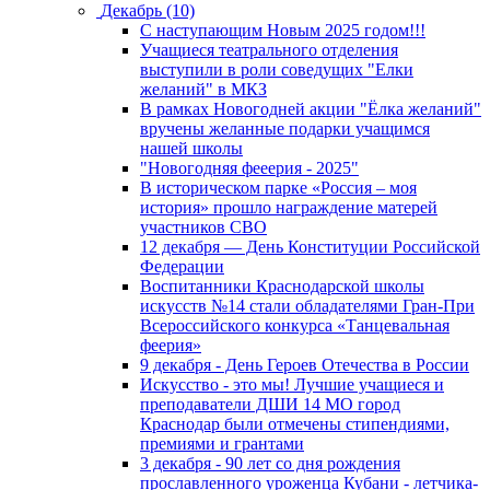
Декабрь (10)
С наступающим Новым 2025 годом!!!
Учащиеся театрального отделения
выступили в роли соведущих "Елки
желаний" в МКЗ
В рамках Новогодней акции "Ёлка желаний"
вручены желанные подарки учащимся
нашей школы
"Новогодняя фееерия - 2025"
В историческом парке «Россия – моя
история» прошло награждение матерей
участников СВО
12 декабря — День Конституции Российской
Федерации
Воспитанники Краснодарской школы
искусств №14 стали обладателями Гран-При
Всероссийского конкурса «Танцевальная
феерия»
9 декабря - День Героев Отечества в России
Искусство - это мы! Лучшие учащиеся и
преподаватели ДШИ 14 МО город
Краснодар были отмечены стипендиями,
премиями и грантами
3 декабря - 90 лет со дня рождения
прославленного уроженца Кубани - летчика-