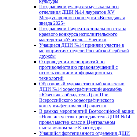
культуры
Поздравляем учащихся музыкального
отделения ДШИ №14 лауреатов XV
Международного конкурса «Восходящая
звезда 2025»
Поздравляем Лауреатов зонального этапа
краевого конкурса исполнительского
мастерства «Учитель – Ученик»
Учащиеся ДШИ №14 приняли участие в
мероприятиях недели Российско-Сербской
дружбы
О проведении мероприятий по
противодействию правонарушений с
использованием информационных
технологий
Образцовый художественный коллектив
ДШИ №14 хореографический ансамбль
«Ювента» - обладатель Гран При
Всероссийского хореографического
конкурса-фестиваля «Градиент»
В рамках мероприятий Всероссийской акции
«Ночь искусств» преподаватель ДШИ №14
провел мастер-класс в Центральном
выставочном зале Краснодара
Учащийся фортепианного отделения ДШИ