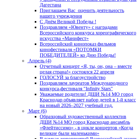
Дагестана
Приглашаем Вас оценить деятельность
нашего учреждения
C Днём Великой Победы !
Поздравляем «Ювенту» с наградами
Всероссийского конкурса хореографического
искусства «Манифест»
Всероссийский кинопоказ фильмов
кинофестиваля «ПОТОМКИ
ПОБЕДИТЕЛЕЙ» ко Дню Победы!
Апрель (4)
Отчетный концерт «Я, ты, он, она – вместе
целая страна!» состоялся 22 апреля
ГОЛОСУЙ за благоустройство
Поздравляем лауреатов Международного
конкурса-фестиваля "Infinity Stars"
Уважаемые родители! ДШИ №14 МО город
Краснодар объявляет набор детей в 1-й класс
на новый 2026–2027 учебный год.
Март (6)
Образцовый художественный коллектив
ДШИ №14 МО город Краснодар ансамбль
«Флейтиссимо» - в цикле концертов «Когда
великие были маленькими»
В рамках мероприятий Всероссийской акции