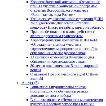
Хореографический ансамбль «Отражение»
принял участие в концертной программе
открытия Всероссийского конкурса
«Воспитатель года России»
Учащиеся художественного отделения ДШИ
№14 удостоены Дипломов I степени
конкурса «Никто не забыт, ничто не забыто».
Правила безопасного взаимодействия с
железнодорожным транспортом
Хореографический коллектив ДШИ №14
«Отражение» принял участие в
торжественном мероприятии в честь Дня
образования Краснодарского края
13 сентября отмечается 88-летие со дня
образования Краснодарского края.
80-лет со дня окончания Второй мировой
войны
С началом Нового учебного года! С Днем
знаний!
Август (8)
Внимание! Опубликованы списки
поступивших на обучение в рамках
дополнительного набора
В спорткомплексе «Чемпион» министерство
культуры Краснодарского края в канун