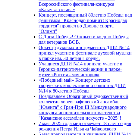
Всероссийского фестиваля-конкурса
«Казачья застава»
Концерт, посвященный 80летию Победы над
фашизмом "Краснодар помнит! Краснодар
гордится" прошел во Дворце спорта
"Олимп"
С Днем Победы! Открытки ко дню Победы
для ветеранов ВОВ.
Оркестр духовых инструментов ДШИ № 14
принял участие в фестивале духовой музыки
в парке им. 30-летия Победы.
Учащиеся ДШИ №14 приняли участие в
Героико-патриотической акции в парке-
музее «Россия - моя история»
«Победный май» Концерт детских
творческих коллективов и солистов ДШИ
№14 к 80-летию Победы
Поздравляем Образцовый художественный
коллектив хореографический ансамбль
"Ювента" с Гран-При III Международного
конкурса исполнительского мастерства
"Казанские ассамблеи искусств - 2025"!
7 мая 2025 года мир отмечает 185 лет со дня
рождения Петра Ильича Чайковского
5 мая преподаватели и учащиеся ДШИ №14