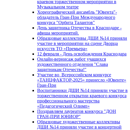
краевом торжественном мероприятии в
Музыкальном театре
Хореографический ансамбль "Ювента"-
обладатель Гран-При Международного
конкурса "Орбита Талантов"
День защитника Отечества в Краснодаре -
афиша мероприятий.
Образцовые коллективы ДШИ №14 приняли
участие в мероприятии на сцене Дворца
искусств ТО «Премьера»
12 февраля - День освобождения Краснодара
Онлайн-вернисаж работ учащихся
художественного отделения "Слава
защитникам Отечества!"
Участие во Всероссийском конкурсе
«ТАНЦФАКТОР-2025» принесло «Ювенте»
Гран-При
Воспитанники ДШИ №14 приняли участие в
торжественном открытии краевого конкурса
профессионального мастерства
«Педагогический Олимп»
Поздравляем лауреатов конкурса "ДОН
ГРАН-ПРИ ЮНИОР"
Образцовые художественные коллективы
ДШИ №14 приняли участие в концертной