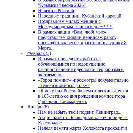
"Крымская весна 2026"
Навеки с Россией
Народные традиции. Кубанский каравай
Поздравляем милых женщин с
Международным женским днем!!!!!!
В рамках акции «Вам, любимые»
представляем онлайн-вернисаж работ,
посвящённых весне, красоте и празднику 8
Марта.
Февраль (3)
В рамках проведения работы с
обучающимися по недопущению
распространения идеологий терроризма и
экстремизма
«Город помнит» -просмотры документально
- телевизионного фильма
«Я лечу над Россией» тематические занятия
к 105-летию со дня рождения композитора
Григория Пономаренко.
Январь (6)
Нам не забыть твой подвиг, Ленинград...
Акция памяти «Блокадный хлеб» пройдет в
Краснодаре
Неделя памяти жертв Холокоста проходит в