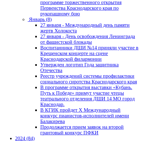
программе торжественного открытия
Первенства Краснодарского края по
рукопашному бою
Январь (8)
27 января - Международный день памяти
жертв Холокоста
27 января - День освобождения Ленинграда
от фашистской блокады
Воспитанники ДШИ №14 приняли участие в
Крещенском концерте на сцене
Краснодарской филармонии
Утвержден логотип Года защитника
Отечества
Реестр учреждений системы профилактики
социального сиротства Краснодарского края
В программе открытия выставки «Кубань.
Путь к Победе» примут участие чтецы
театрального отделения ДШИ 14 МО город
Краснодар.
В КГИК пройдет Х Международный
конкурс пианистов-исполнителей имени
Балакирева
Продолжается прием заявок на второй
грантовый конкурс ПФКИ
2024 (84)