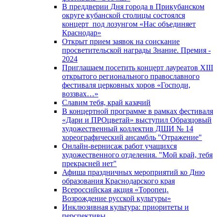
В преддверии Дня города в Прикубанском
округе кубанской столицы состоялся
концерт под лозунгом «Нас объединяет
Краснодар»
Открыт прием заявок на соискание
просветительской награды Знание. Премия -
2024
Приглашаем посетить концерт лауреатов XIII
открытого регионального православного
фестиваля церковных хоров «Господи,
воззвах…»
Славим тебя, край казачий
В концертной программе в рамках фестиваля
«Дари и ПРОцветай» выступил Образцовый
художественный коллектив ДШИ № 14
хореографический ансамбль "Отражение"
Онлайн-вернисаж работ учащихся
художественного отделения. "Мой край, тебя
прекрасней нет"
Афиша праздничных мероприятий ко Дню
образования Краснодарского края
Всероссийская акция «Торопец.
Возрождение русской культуры»
Инклюзивная культура: приоритеты и
перспективы