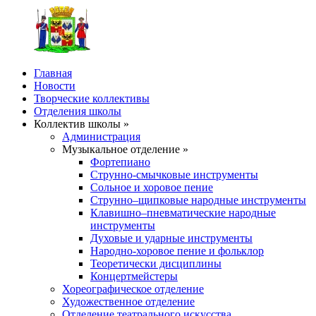
Главная
Новости
Творческие коллективы
Отделения школы
Коллектив школы »
Администрация
Музыкальное отделение »
Фортепиано
Струнно-смычковые инструменты
Сольное и хоровое пение
Струнно–щипковые народные инструменты
Клавишно–пневматические народные
инструменты
Духовые и ударные инструменты
Народно-хоровое пение и фольклор
Теоретически дисциплины
Концертмейстеры
Хореографическое отделение
Художественное отделение
Отделение театрального искусства