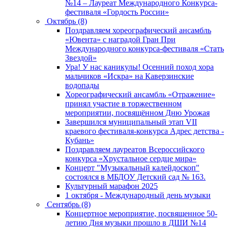
№14 – Лауреат Международного Конкурса-
фестиваля «Гордость России»
Октябрь (8)
Поздравляем хореографический ансамбль
«Ювента» с наградой Гран При
Международного конкурса-фестиваля «Стать
Звездой»
Ура! У нас каникулы! Осенний поход хора
мальчиков «Искра» на Каверзинские
водопады
Хореографический ансамбль «Отражение»
принял участие в торжественном
мероприятии, посвящённом Дню Урожая
Завершился муниципальный этап VII
краевого фестиваля-конкурса Адрес детства -
Кубань»
Поздравляем лауреатов Всероссийского
конкурса «Хрустальное сердце мира»
Концерт "Музыкальный калейдоскоп"
состоялся в МБДОУ Детский сад № 163.
Культурный марафон 2025
1 октября - Международный день музыки
Сентябрь (8)
Концертное мероприятие, посвященное 50-
летию Дня музыки прошло в ДШИ №14