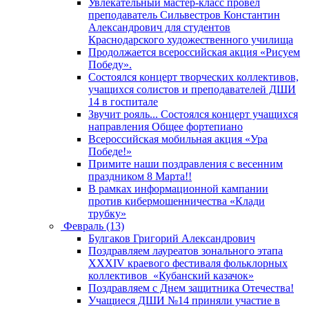
Увлекательный мастер-класс провел
преподаватель Сильвестров Константин
Александрович для студентов
Краснодарского художественного училища
Продолжается всероссийская акция «Рисуем
Победу».
Состоялся концерт творческих коллективов,
учащихся солистов и преподавателей ДШИ
14 в госпитале
Звучит рояль... Состоялся концерт учащихся
направления Общее фортепиано
Всероссийская мобильная акция «Ура
Победе!»
Примите наши поздравления с весенним
праздником 8 Марта!!
В рамках информационной кампании
против кибермошенничества «Клади
трубку»
Февраль (13)
Булгаков Григорий Александрович
Поздравляем лауреатов зонального этапа
XXXIV краевого фестиваля фольклорных
коллективов «Кубанский казачок»
Поздравляем с Днем защитника Отечества!
Учащиеся ДШИ №14 приняли участие в