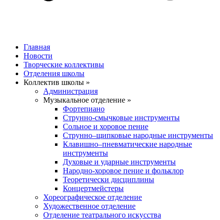
Главная
Новости
Творческие коллективы
Отделения школы
Коллектив школы »
Администрация
Музыкальное отделение »
Фортепиано
Струнно-смычковые инструменты
Сольное и хоровое пение
Струнно–щипковые народные инструменты
Клавишно–пневматические народные
инструменты
Духовые и ударные инструменты
Народно-хоровое пение и фольклор
Теоретически дисциплины
Концертмейстеры
Хореографическое отделение
Художественное отделение
Отделение театрального искусства