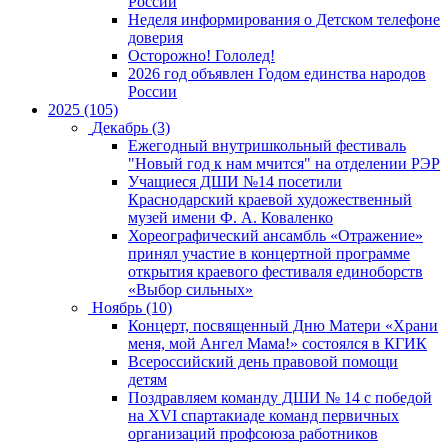
России
Неделя информирования о Детском телефоне
доверия
Осторожно! Гололед!
2026 год объявлен Годом единства народов
России
2025 (105)
Декабрь (3)
Ежегодный внутришкольный фестиваль
"Новый год к нам мчится" на отделении РЭР
Учащиеся ДШИ №14 посетили
Краснодарский краевой художественный
музей имени Ф. А. Коваленко
Хореографический ансамбль «Отражение»
принял участие в концертной программе
открытия краевого фестиваля единоборств
«Выбор сильных»
Ноябрь (10)
Концерт, посвященный Дню Матери «Храни
меня, мой Ангел Мама!» состоялся в КГИК
Всероссийский день правовой помощи
детям
Поздравляем команду ДШИ № 14 с победой
на XVI спартакиаде команд первичных
организаций профсоюза работников