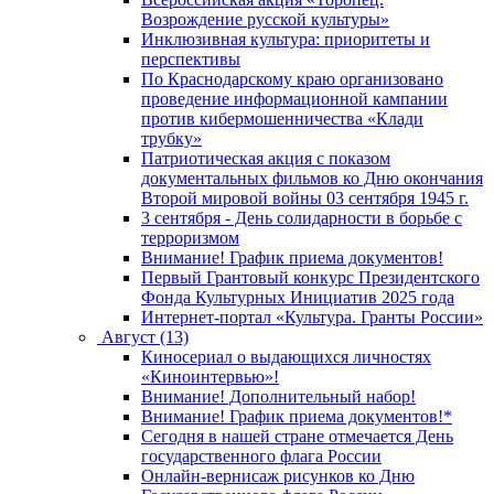
Возрождение русской культуры»
Инклюзивная культура: приоритеты и
перспективы
По Краснодарскому краю организовано
проведение информационной кампании
против кибермошенничества «Клади
трубку»
Патриотическая акция с показом
документальных фильмов ко Дню окончания
Второй мировой войны 03 сентября 1945 г.
3 сентября - День солидарности в борьбе с
терроризмом
Внимание! График приема документов!
Первый Грантовый конкурс Президентского
Фонда Культурных Инициатив 2025 года
Интернет-портал «Культура. Гранты России»
Август (13)
Киносериал о выдающихся личностях
«Киноинтервью»!
Внимание! Дополнительный набор!
Внимание! График приема документов!*
Сегодня в нашей стране отмечается День
государственного флага России
Онлайн-вернисаж рисунков ко Дню