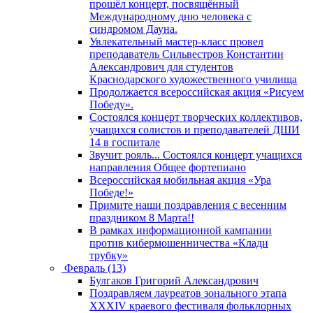
прошёл концерт, посвящённый
Международному дню человека с
синдромом Дауна.
Увлекательный мастер-класс провел
преподаватель Сильвестров Константин
Александрович для студентов
Краснодарского художественного училища
Продолжается всероссийская акция «Рисуем
Победу».
Состоялся концерт творческих коллективов,
учащихся солистов и преподавателей ДШИ
14 в госпитале
Звучит рояль... Состоялся концерт учащихся
направления Общее фортепиано
Всероссийская мобильная акция «Ура
Победе!»
Примите наши поздравления с весенним
праздником 8 Марта!!
В рамках информационной кампании
против кибермошенничества «Клади
трубку»
Февраль (13)
Булгаков Григорий Александрович
Поздравляем лауреатов зонального этапа
XXXIV краевого фестиваля фольклорных