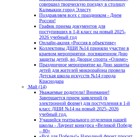
совершил творческую поездку в столицу
Калмыкии город Элисту
Поздравляем всех с праздником - Днем
России!
График приема документов для
поступивших в 1-й класс на новый 2025-
2026 учебный год
Онлайн-акция «Россия в объективе»
Коллективы ДШИ №14 приняли участие в
краевом мероприятии, посвященном Дню
защиты детей, во Дворце спорта «Олимп»
Праздничное мероприятие ко Дню защиты
детей для жителей микрорайона провела
Детская школа искусств №14 города
Краснодара
Май (14)
Уважаемые родители! Внимание!
Завершается прием заявлений (в
электронной форме) для поступления в 1-й
класс ДШИ №14 на новый 2025–2026
учебный год.
Учащийся театрального отделения нашей
школы - Лауреат конкурса «Великой Победе
– 80»
«Всё для Победы!» Народный фронт просит