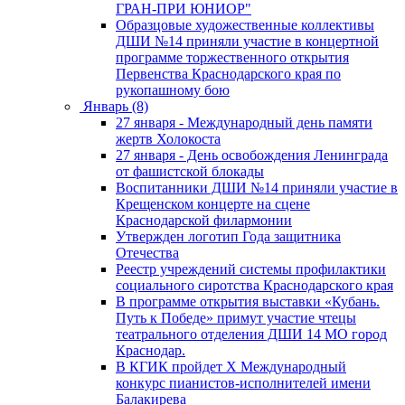
ГРАН-ПРИ ЮНИОР"
Образцовые художественные коллективы
ДШИ №14 приняли участие в концертной
программе торжественного открытия
Первенства Краснодарского края по
рукопашному бою
Январь (8)
27 января - Международный день памяти
жертв Холокоста
27 января - День освобождения Ленинграда
от фашистской блокады
Воспитанники ДШИ №14 приняли участие в
Крещенском концерте на сцене
Краснодарской филармонии
Утвержден логотип Года защитника
Отечества
Реестр учреждений системы профилактики
социального сиротства Краснодарского края
В программе открытия выставки «Кубань.
Путь к Победе» примут участие чтецы
театрального отделения ДШИ 14 МО город
Краснодар.
В КГИК пройдет Х Международный
конкурс пианистов-исполнителей имени
Балакирева