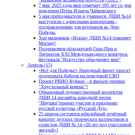
7 мая 2025 года мир отмечает 185 лет со дня
рождения Петра Ильича Чайковского
5 мая преподаватели и учащиеся ДШИ №14
выступили с адресными концертами -
поздравлениями для ветеранов ко Дню
Победы.
Хор мальчиков «Искра» ДШИ №14 покоряет
Москву!
Поздравляем обладателей Гран-При и
Лауреатов XXI Международного конкурса-
фестиваля "Искусство объединяет мир"
Апрель (15)
«Всё для Победы!» Народный фронт просит
поддержать бойцов на передовой СВО
Проект РВИО Кубани – в финале премии
"Хрустальный компас"!
Образцовый художественный коллектив
ДШИ 14 ансамбль народной песни
"Ивушка"принял участие в празднике
русской культуры «Русский Дух»
25 апреля состоялся юбилейный отчётный
концерт детских творческих коллективов и
солистов ДШИ № 14 «20 лет под счастливой
звездой»!