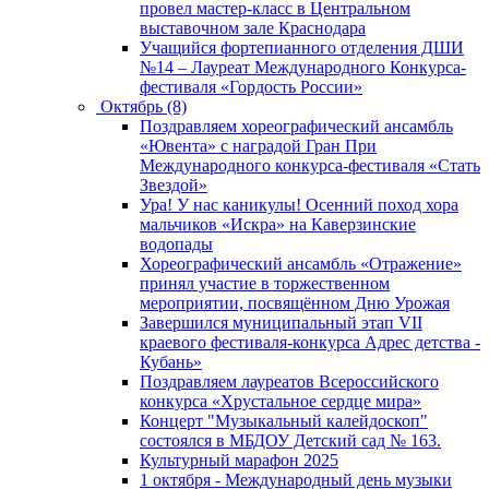
провел мастер-класс в Центральном
выставочном зале Краснодара
Учащийся фортепианного отделения ДШИ
№14 – Лауреат Международного Конкурса-
фестиваля «Гордость России»
Октябрь (8)
Поздравляем хореографический ансамбль
«Ювента» с наградой Гран При
Международного конкурса-фестиваля «Стать
Звездой»
Ура! У нас каникулы! Осенний поход хора
мальчиков «Искра» на Каверзинские
водопады
Хореографический ансамбль «Отражение»
принял участие в торжественном
мероприятии, посвящённом Дню Урожая
Завершился муниципальный этап VII
краевого фестиваля-конкурса Адрес детства -
Кубань»
Поздравляем лауреатов Всероссийского
конкурса «Хрустальное сердце мира»
Концерт "Музыкальный калейдоскоп"
состоялся в МБДОУ Детский сад № 163.
Культурный марафон 2025
1 октября - Международный день музыки