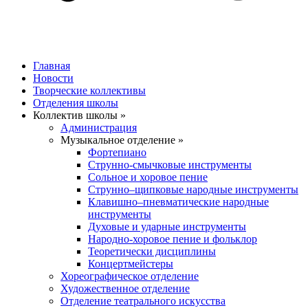
Главная
Новости
Творческие коллективы
Отделения школы
Коллектив школы »
Администрация
Музыкальное отделение »
Фортепиано
Струнно-смычковые инструменты
Сольное и хоровое пение
Струнно–щипковые народные инструменты
Клавишно–пневматические народные
инструменты
Духовые и ударные инструменты
Народно-хоровое пение и фольклор
Теоретически дисциплины
Концертмейстеры
Хореографическое отделение
Художественное отделение
Отделение театрального искусства