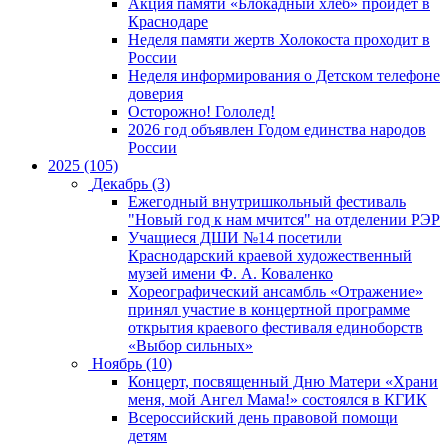
Акция памяти «Блокадный хлеб» пройдет в
Краснодаре
Неделя памяти жертв Холокоста проходит в
России
Неделя информирования о Детском телефоне
доверия
Осторожно! Гололед!
2026 год объявлен Годом единства народов
России
2025 (105)
Декабрь (3)
Ежегодный внутришкольный фестиваль
"Новый год к нам мчится" на отделении РЭР
Учащиеся ДШИ №14 посетили
Краснодарский краевой художественный
музей имени Ф. А. Коваленко
Хореографический ансамбль «Отражение»
принял участие в концертной программе
открытия краевого фестиваля единоборств
«Выбор сильных»
Ноябрь (10)
Концерт, посвященный Дню Матери «Храни
меня, мой Ангел Мама!» состоялся в КГИК
Всероссийский день правовой помощи
детям