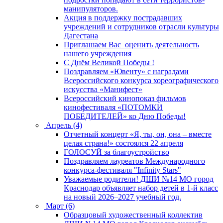
манипуляторов.
Акция в поддержку пострадавших
учреждений и сотрудников отрасли культуры
Дагестана
Приглашаем Вас оценить деятельность
нашего учреждения
C Днём Великой Победы !
Поздравляем «Ювенту» с наградами
Всероссийского конкурса хореографического
искусства «Манифест»
Всероссийский кинопоказ фильмов
кинофестиваля «ПОТОМКИ
ПОБЕДИТЕЛЕЙ» ко Дню Победы!
Апрель (4)
Отчетный концерт «Я, ты, он, она – вместе
целая страна!» состоялся 22 апреля
ГОЛОСУЙ за благоустройство
Поздравляем лауреатов Международного
конкурса-фестиваля "Infinity Stars"
Уважаемые родители! ДШИ №14 МО город
Краснодар объявляет набор детей в 1-й класс
на новый 2026–2027 учебный год.
Март (6)
Образцовый художественный коллектив