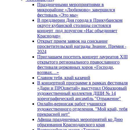
Праздничными мероприятиями в
микрорайоне «Любимово» завершился
фестиваль «Это мы»
В преддверии Дня города в Прикубанском
округе кубанской столицы состоялся
концерт под лозунгом «Нас объединяет
Краснодар»
Открыт прием заявок на соискание
просветительской награды Знание. Премия -
2024
Приглашаем посетить концерт лауреатов XIII
открытого регионального православного
фестиваля церковных хоров «Господи,
воззвах…»
Славим тебя, край казачий
В концертной программе в рамках фестиваля
«Дари и ПРОцветай» выступил Образцовый
художественный коллектив ДШИ № 14
хореографический ансамбль "Отражение"
Онлайн-вернисаж работ учащихся
художественного отделения. "Мой край, тебя
прекрасней нет"
Афиша праздничных мероприятий ко Дню
образования Краснодарского края
Всероссийская акция «Торопец.