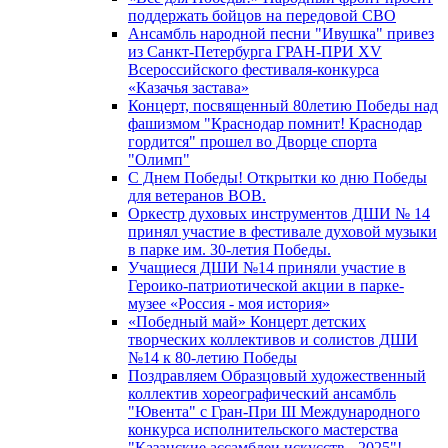
поддержать бойцов на передовой СВО
Ансамбль народной песни "Ивушка" привез
из Санкт-Петербурга ГРАН-ПРИ XV
Всероссийского фестиваля-конкурса
«Казачья застава»
Концерт, посвященный 80летию Победы над
фашизмом "Краснодар помнит! Краснодар
гордится" прошел во Дворце спорта
"Олимп"
С Днем Победы! Открытки ко дню Победы
для ветеранов ВОВ.
Оркестр духовых инструментов ДШИ № 14
принял участие в фестивале духовой музыки
в парке им. 30-летия Победы.
Учащиеся ДШИ №14 приняли участие в
Героико-патриотической акции в парке-
музее «Россия - моя история»
«Победный май» Концерт детских
творческих коллективов и солистов ДШИ
№14 к 80-летию Победы
Поздравляем Образцовый художественный
коллектив хореографический ансамбль
"Ювента" с Гран-При III Международного
конкурса исполнительского мастерства
"Казанские ассамблеи искусств - 2025"!