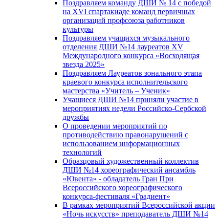
Поздравляем команду ДШИ № 14 с победой
на XVI спартакиаде команд первичных
организаций профсоюза работников
культуры
Поздравляем учащихся музыкального
отделения ДШИ №14 лауреатов XV
Международного конкурса «Восходящая
звезда 2025»
Поздравляем Лауреатов зонального этапа
краевого конкурса исполнительского
мастерства «Учитель – Ученик»
Учащиеся ДШИ №14 приняли участие в
мероприятиях недели Российско-Сербской
дружбы
О проведении мероприятий по
противодействию правонарушений с
использованием информационных
технологий
Образцовый художественный коллектив
ДШИ №14 хореографический ансамбль
«Ювента» - обладатель Гран При
Всероссийского хореографического
конкурса-фестиваля «Градиент»
В рамках мероприятий Всероссийской акции
«Ночь искусств» преподаватель ДШИ №14