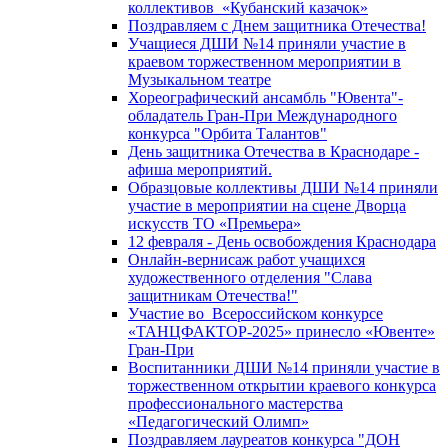
коллективов «Кубанский казачок»
Поздравляем с Днем защитника Отечества!
Учащиеся ДШИ №14 приняли участие в
краевом торжественном мероприятии в
Музыкальном театре
Хореографический ансамбль "Ювента"-
обладатель Гран-При Международного
конкурса "Орбита Талантов"
День защитника Отечества в Краснодаре -
афиша мероприятий.
Образцовые коллективы ДШИ №14 приняли
участие в мероприятии на сцене Дворца
искусств ТО «Премьера»
12 февраля - День освобождения Краснодара
Онлайн-вернисаж работ учащихся
художественного отделения "Слава
защитникам Отечества!"
Участие во Всероссийском конкурсе
«ТАНЦФАКТОР-2025» принесло «Ювенте»
Гран-При
Воспитанники ДШИ №14 приняли участие в
торжественном открытии краевого конкурса
профессионального мастерства
«Педагогический Олимп»
Поздравляем лауреатов конкурса "ДОН