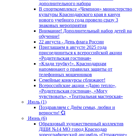
дополнительного набора
В спорткомплексе «Чемпион» министерство
культуры Краснодарского края в канун
нового учебного года провело сразу 3
знаковых мероприятия
Внимание! Дополнительный набор детей на
обучение!
22 августа - День флага России
Приглашаем в августе 2025 года
присоединиться к всероссийской акции
«Родительская гостиная»
«Клади трубку!». Краснодарцам
напоминают о правилах защиты от
телефонных мошенников
Семейные конкурсы сближают!
Всероссийские акции «Дарю тепло»,
«Родительская гостиная», «Могу
чувствовать», «Театральная мастерская»
Июль (1)
Поздравляем с Днём семьи, любви и
верности! 💞
Июнь (6)
Образцовый художественный коллектив
ДШИ №14 МО город Краснодар
хореографический ансамбль «Отражение»