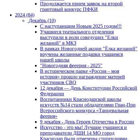
Продолжается прием заявок на второй
грантовый конкурс ПФКИ
2024 (84)
Декабрь (10)
С наступающим Новым 2025 годом!!!
Учащиеся театрального отделения
выступили в роли соведущих "Елки
желаний" в МКЗ
В рамках Новогодней акции "Ёлка желаний"
вручены желанные подарки учащимся
нашей школы
"Новогодняя фееерия - 2025"
В историческом парке «Россия – моя
история» прошло награждение матерей
участников СВО
12 декабря — День Конституции Российской
Федерации
Воспитанники Краснодарской школы
искусств №14 стали обладателями Гран-При
Всероссийского конкурса «Танцевальная
феерия»
9 декабря - День Героев Отечества в России
Искусство - это мы! Лучшие учащиеся и
преподаватели ДШИ 14 МО город
Краснодар были отмечены стипендиями,