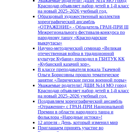
Уважаемые родители! ДШИ №14 МО город
Краснодар объявляет набор детей в 1-й класс
на новый 2025–2026 учебный год.
Образцовый художественный коллектив
хореографический ансамбль
«ОТРАЖЕНИЕ» - Обладатель ГРАН-ПРИ III
Межрегионального фестиваля-конкурса по
народному танцу «Краснодарские
выкрутасы»
Научно-методический семинар «Великая
отечественная война в традиционной
культуре Кубани» проходил в ГБНТУК КК
«Кубанский казачий хор».
В классе преподавателя вокала Ткачевой
Ольги Борисовны прошло тематическое
занятие «Лирические песни военной поры»
Уважаемые родители! ДШИ №14 МО город
Краснодар объявляет набор детей в 1-й класс
на новый 2025–2026 учебный год.
Поздравляем хореографический ансамбль
«Отражение» с ГРАН-ПРИ Национальной
Премии в области народного танца и
фольклора «Народные истоки»!
12 апреля - День, который изменил мир
Приглашаем принять участие во