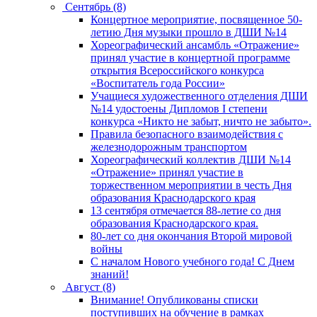
Сентябрь (8)
Концертное мероприятие, посвященное 50-
летию Дня музыки прошло в ДШИ №14
Хореографический ансамбль «Отражение»
принял участие в концертной программе
открытия Всероссийского конкурса
«Воспитатель года России»
Учащиеся художественного отделения ДШИ
№14 удостоены Дипломов I степени
конкурса «Никто не забыт, ничто не забыто».
Правила безопасного взаимодействия с
железнодорожным транспортом
Хореографический коллектив ДШИ №14
«Отражение» принял участие в
торжественном мероприятии в честь Дня
образования Краснодарского края
13 сентября отмечается 88-летие со дня
образования Краснодарского края.
80-лет со дня окончания Второй мировой
войны
С началом Нового учебного года! С Днем
знаний!
Август (8)
Внимание! Опубликованы списки
поступивших на обучение в рамках