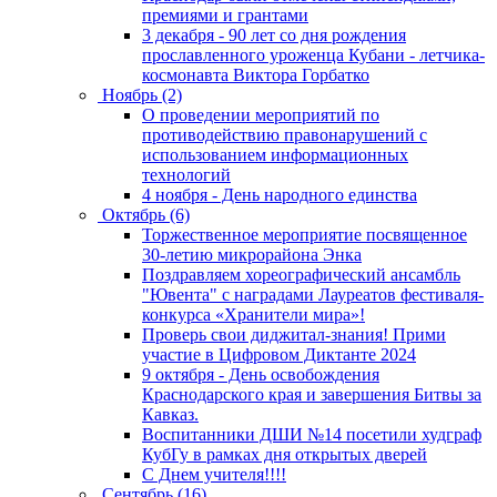
премиями и грантами
3 декабря - 90 лет со дня рождения
прославленного уроженца Кубани - летчика-
космонавта Виктора Горбатко
Ноябрь (2)
О проведении мероприятий по
противодействию правонарушений с
использованием информационных
технологий
4 ноября - День народного единства
Октябрь (6)
Торжественное мероприятие посвященное
30-летию микрорайона Энка
Поздравляем хореографический ансамбль
"Ювента" с наградами Лауреатов фестиваля-
конкурса «Хранители мира»!
Проверь свои диджитал-знания! Прими
участие в Цифровом Диктанте 2024
9 октября - День освобождения
Краснодарского края и завершения Битвы за
Кавказ.
Воспитанники ДШИ №14 посетили худграф
КубГу в рамках дня открытых дверей
С Днем учителя!!!!
Сентябрь (16)