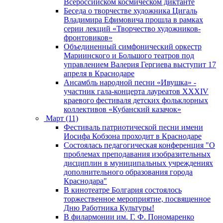
Всероссийском космическом диктанте
Беседа о творчестве художника Цигаль
Владимира Ефимовича прошла в рамках
серии лекций «Творчество художников-
фронтовиков»
Объединенный симфонический оркестр
Мариинского и Большого театров под
управлением Валерия Гергиева выступит 17
апреля в Краснодаре
Ансамбль народной песни «Ивушка» -
участник гала-концерта лауреатов XXXIV
краевого фестиваля детских фольклорных
коллективов «Кубанский казачок»
Март (11)
Фестиваль патриотической песни имени
Иосифа Кобзона проходит в Краснодаре
Состоялась педагогическая конференция "О
проблемах преподавания изобразительных
дисциплин в муниципальных учреждениях
дополнительного образования города
Краснодара"
В кинотеатре Болгария состоялось
торжественное мероприятие, посвященное
Дню Работника Культуры!
В филармонии им. Г. Ф. Пономаренко