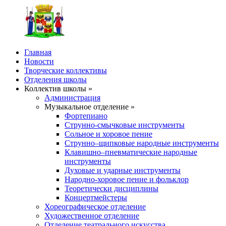
Главная
Новости
Творческие коллективы
Отделения школы
Коллектив школы »
Администрация
Музыкальное отделение »
Фортепиано
Струнно-смычковые инструменты
Сольное и хоровое пение
Струнно–щипковые народные инструменты
Клавишно–пневматические народные
инструменты
Духовые и ударные инструменты
Народно-хоровое пение и фольклор
Теоретически дисциплины
Концертмейстеры
Хореографическое отделение
Художественное отделение
Отделение театрального искусства