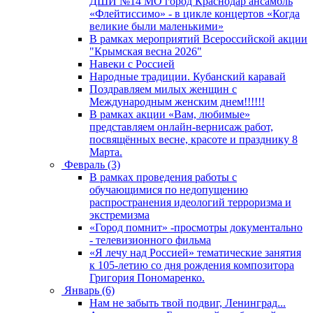
ДШИ №14 МО город Краснодар ансамбль
«Флейтиссимо» - в цикле концертов «Когда
великие были маленькими»
В рамках мероприятий Всероссийской акции
"Крымская весна 2026"
Навеки с Россией
Народные традиции. Кубанский каравай
Поздравляем милых женщин с
Международным женским днем!!!!!!
В рамках акции «Вам, любимые»
представляем онлайн-вернисаж работ,
посвящённых весне, красоте и празднику 8
Марта.
Февраль (3)
В рамках проведения работы с
обучающимися по недопущению
распространения идеологий терроризма и
экстремизма
«Город помнит» -просмотры документально
- телевизионного фильма
«Я лечу над Россией» тематические занятия
к 105-летию со дня рождения композитора
Григория Пономаренко.
Январь (6)
Нам не забыть твой подвиг, Ленинград...