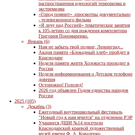
распространения идеологий терроризма и
экстремизма
«Город помнит» -просмотры документально
- телевизионного фильма
«Я лечу над Россией» тематические занятия
к 105-летию со дня рождения композитора
Григория Пономаренко.
Январь (6)
Нам не забыть твой подвиг, Ленинград...
Акция памяти «Блокадный хлеб» пройдет в
Краснодаре
Неделя памяти жертв Холокоста проходит в
России
Неделя информирования о Детском телефоне
доверия
Осторожно! Гололед!
2026 год объявлен Годом единства народов
России
2025 (105)
Декабрь (3)
Ежегодный внутришкольный фестиваль
"Новый год к нам мчится" на отделении РЭР
Учащиеся ДШИ №14 посетили
Краснодарский краевой художественный
музей имени Ф. А. Коваленко