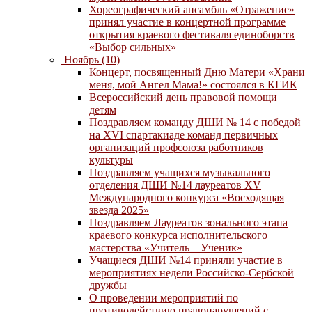
Хореографический ансамбль «Отражение»
принял участие в концертной программе
открытия краевого фестиваля единоборств
«Выбор сильных»
Ноябрь (10)
Концерт, посвященный Дню Матери «Храни
меня, мой Ангел Мама!» состоялся в КГИК
Всероссийский день правовой помощи
детям
Поздравляем команду ДШИ № 14 с победой
на XVI спартакиаде команд первичных
организаций профсоюза работников
культуры
Поздравляем учащихся музыкального
отделения ДШИ №14 лауреатов XV
Международного конкурса «Восходящая
звезда 2025»
Поздравляем Лауреатов зонального этапа
краевого конкурса исполнительского
мастерства «Учитель – Ученик»
Учащиеся ДШИ №14 приняли участие в
мероприятиях недели Российско-Сербской
дружбы
О проведении мероприятий по
противодействию правонарушений с