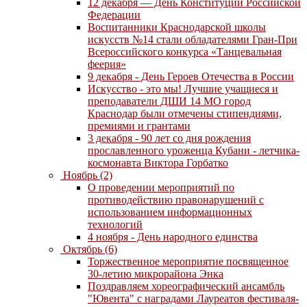
12 декабря — День Конституции Российской
Федерации
Воспитанники Краснодарской школы
искусств №14 стали обладателями Гран-При
Всероссийского конкурса «Танцевальная
феерия»
9 декабря - День Героев Отечества в России
Искусство - это мы! Лучшие учащиеся и
преподаватели ДШИ 14 МО город
Краснодар были отмечены стипендиями,
премиями и грантами
3 декабря - 90 лет со дня рождения
прославленного уроженца Кубани - летчика-
космонавта Виктора Горбатко
Ноябрь (2)
О проведении мероприятий по
противодействию правонарушений с
использованием информационных
технологий
4 ноября - День народного единства
Октябрь (6)
Торжественное мероприятие посвященное
30-летию микрорайона Энка
Поздравляем хореографический ансамбль
"Ювента" с наградами Лауреатов фестиваля-