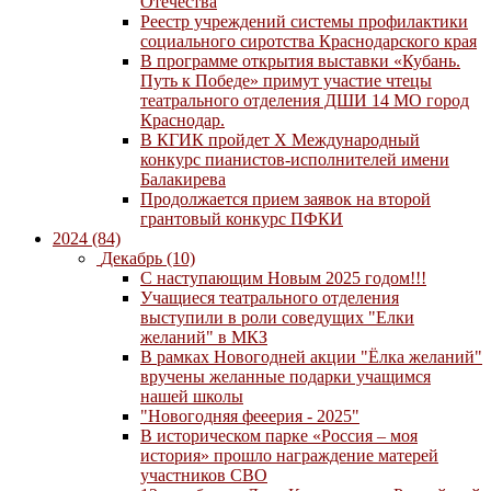
Отечества
Реестр учреждений системы профилактики
социального сиротства Краснодарского края
В программе открытия выставки «Кубань.
Путь к Победе» примут участие чтецы
театрального отделения ДШИ 14 МО город
Краснодар.
В КГИК пройдет Х Международный
конкурс пианистов-исполнителей имени
Балакирева
Продолжается прием заявок на второй
грантовый конкурс ПФКИ
2024 (84)
Декабрь (10)
С наступающим Новым 2025 годом!!!
Учащиеся театрального отделения
выступили в роли соведущих "Елки
желаний" в МКЗ
В рамках Новогодней акции "Ёлка желаний"
вручены желанные подарки учащимся
нашей школы
"Новогодняя фееерия - 2025"
В историческом парке «Россия – моя
история» прошло награждение матерей
участников СВО