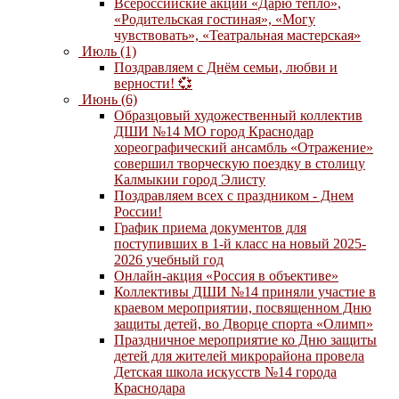
Всероссийские акции «Дарю тепло»,
«Родительская гостиная», «Могу
чувствовать», «Театральная мастерская»
Июль (1)
Поздравляем с Днём семьи, любви и
верности! 💞
Июнь (6)
Образцовый художественный коллектив
ДШИ №14 МО город Краснодар
хореографический ансамбль «Отражение»
совершил творческую поездку в столицу
Калмыкии город Элисту
Поздравляем всех с праздником - Днем
России!
График приема документов для
поступивших в 1-й класс на новый 2025-
2026 учебный год
Онлайн-акция «Россия в объективе»
Коллективы ДШИ №14 приняли участие в
краевом мероприятии, посвященном Дню
защиты детей, во Дворце спорта «Олимп»
Праздничное мероприятие ко Дню защиты
детей для жителей микрорайона провела
Детская школа искусств №14 города
Краснодара