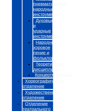
пневматические
народные
инструменты
Духовые
и
ударные
инструменты
Народно-
хоровое
пение и
фольклор
Теоретически
дисциплины
Концертмейстеры
Хореографическое
отделение
Художественное
отделение
Отделение
театрального