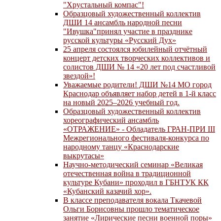
"Хрустальный компас"!
Образцовый художественный коллектив
ДШИ 14 ансамбль народной песни
"Ивушка"принял участие в празднике
русской культуры «Русский Дух»
25 апреля состоялся юбилейный отчётный
концерт детских творческих коллективов и
солистов ДШИ № 14 «20 лет под счастливой
звездой»!
Уважаемые родители! ДШИ №14 МО город
Краснодар объявляет набор детей в 1-й класс
на новый 2025–2026 учебный год.
Образцовый художественный коллектив
хореографический ансамбль
«ОТРАЖЕНИЕ» - Обладатель ГРАН-ПРИ III
Межрегионального фестиваля-конкурса по
народному танцу «Краснодарские
выкрутасы»
Научно-методический семинар «Великая
отечественная война в традиционной
культуре Кубани» проходил в ГБНТУК КК
«Кубанский казачий хор».
В классе преподавателя вокала Ткачевой
Ольги Борисовны прошло тематическое
занятие «Лирические песни военной поры»