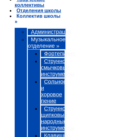
коллективы
Отделения школы
Коллектив школы
»
Администрация
Музыкальное
отделение »
Фортепиано
Струнно-
смычковые
инструменты
Сольное
и
хоровое
пение
Струнно–
щипковые
народные
инструменты
Клавишно–