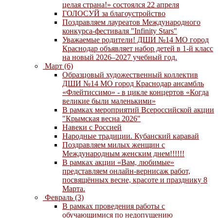
целая страна!» состоялся 22 апреля
ГОЛОСУЙ за благоустройство
Поздравляем лауреатов Международного
конкурса-фестиваля "Infinity Stars"
Уважаемые родители! ДШИ №14 МО город
Краснодар объявляет набор детей в 1-й класс
на новый 2026–2027 учебный год.
Март (6)
Образцовый художественный коллектив
ДШИ №14 МО город Краснодар ансамбль
«Флейтиссимо» - в цикле концертов «Когда
великие были маленькими»
В рамках мероприятий Всероссийской акции
"Крымская весна 2026"
Навеки с Россией
Народные традиции. Кубанский каравай
Поздравляем милых женщин с
Международным женским днем!!!!!!
В рамках акции «Вам, любимые»
представляем онлайн-вернисаж работ,
посвящённых весне, красоте и празднику 8
Марта.
Февраль (3)
В рамках проведения работы с
обучающимися по недопущению