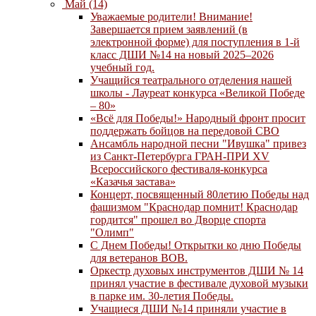
Май (14)
Уважаемые родители! Внимание!
Завершается прием заявлений (в
электронной форме) для поступления в 1-й
класс ДШИ №14 на новый 2025–2026
учебный год.
Учащийся театрального отделения нашей
школы - Лауреат конкурса «Великой Победе
– 80»
«Всё для Победы!» Народный фронт просит
поддержать бойцов на передовой СВО
Ансамбль народной песни "Ивушка" привез
из Санкт-Петербурга ГРАН-ПРИ XV
Всероссийского фестиваля-конкурса
«Казачья застава»
Концерт, посвященный 80летию Победы над
фашизмом "Краснодар помнит! Краснодар
гордится" прошел во Дворце спорта
"Олимп"
С Днем Победы! Открытки ко дню Победы
для ветеранов ВОВ.
Оркестр духовых инструментов ДШИ № 14
принял участие в фестивале духовой музыки
в парке им. 30-летия Победы.
Учащиеся ДШИ №14 приняли участие в