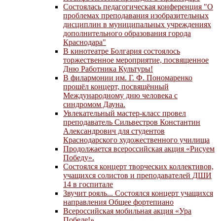
Состоялась педагогическая конференция "О
проблемах преподавания изобразительных
дисциплин в муниципальных учреждениях
дополнительного образования города
Краснодара"
В кинотеатре Болгария состоялось
торжественное мероприятие, посвященное
Дню Работника Культуры!
В филармонии им. Г. Ф. Пономаренко
прошёл концерт, посвящённый
Международному дню человека с
синдромом Дауна.
Увлекательный мастер-класс провел
преподаватель Сильвестров Константин
Александрович для студентов
Краснодарского художественного училища
Продолжается всероссийская акция «Рисуем
Победу».
Состоялся концерт творческих коллективов,
учащихся солистов и преподавателей ДШИ
14 в госпитале
Звучит рояль... Состоялся концерт учащихся
направления Общее фортепиано
Всероссийская мобильная акция «Ура
Победе!»