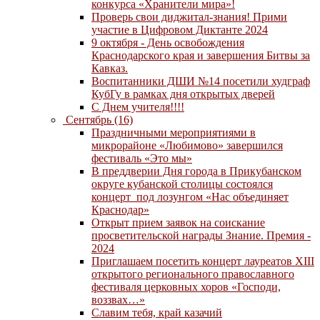
конкурса «Хранители мира»!
Проверь свои диджитал-знания! Прими
участие в Цифровом Диктанте 2024
9 октября - День освобождения
Краснодарского края и завершения Битвы за
Кавказ.
Воспитанники ДШИ №14 посетили худграф
КубГу в рамках дня открытых дверей
С Днем учителя!!!!
Сентябрь (16)
Праздничными мероприятиями в
микрорайоне «Любимово» завершился
фестиваль «Это мы»
В преддверии Дня города в Прикубанском
округе кубанской столицы состоялся
концерт под лозунгом «Нас объединяет
Краснодар»
Открыт прием заявок на соискание
просветительской награды Знание. Премия -
2024
Приглашаем посетить концерт лауреатов XIII
открытого регионального православного
фестиваля церковных хоров «Господи,
воззвах…»
Славим тебя, край казачий