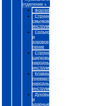
отделение »
Фортепиано
Струнно-
смычковые
инструменты
Сольное
и
хоровое
пение
Струнно–
щипковые
народные
инструменты
Клавишно–
пневматические
народные
инструменты
Духовые
и
ударные