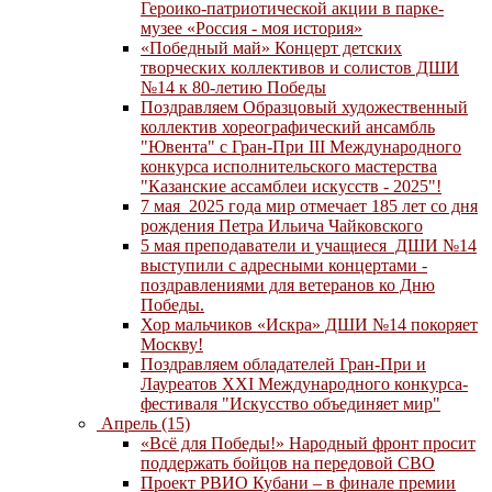
Героико-патриотической акции в парке-
музее «Россия - моя история»
«Победный май» Концерт детских
творческих коллективов и солистов ДШИ
№14 к 80-летию Победы
Поздравляем Образцовый художественный
коллектив хореографический ансамбль
"Ювента" с Гран-При III Международного
конкурса исполнительского мастерства
"Казанские ассамблеи искусств - 2025"!
7 мая 2025 года мир отмечает 185 лет со дня
рождения Петра Ильича Чайковского
5 мая преподаватели и учащиеся ДШИ №14
выступили с адресными концертами -
поздравлениями для ветеранов ко Дню
Победы.
Хор мальчиков «Искра» ДШИ №14 покоряет
Москву!
Поздравляем обладателей Гран-При и
Лауреатов XXI Международного конкурса-
фестиваля "Искусство объединяет мир"
Апрель (15)
«Всё для Победы!» Народный фронт просит
поддержать бойцов на передовой СВО
Проект РВИО Кубани – в финале премии