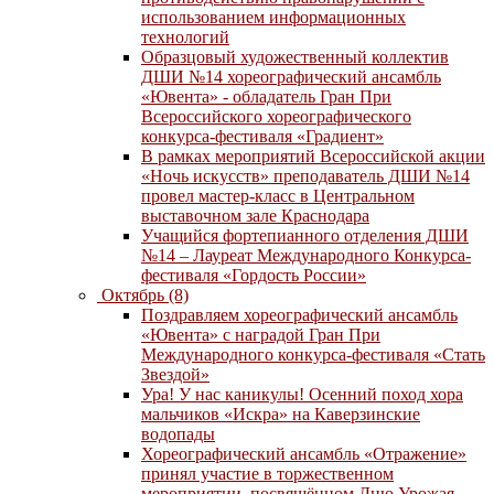
использованием информационных
технологий
Образцовый художественный коллектив
ДШИ №14 хореографический ансамбль
«Ювента» - обладатель Гран При
Всероссийского хореографического
конкурса-фестиваля «Градиент»
В рамках мероприятий Всероссийской акции
«Ночь искусств» преподаватель ДШИ №14
провел мастер-класс в Центральном
выставочном зале Краснодара
Учащийся фортепианного отделения ДШИ
№14 – Лауреат Международного Конкурса-
фестиваля «Гордость России»
Октябрь (8)
Поздравляем хореографический ансамбль
«Ювента» с наградой Гран При
Международного конкурса-фестиваля «Стать
Звездой»
Ура! У нас каникулы! Осенний поход хора
мальчиков «Искра» на Каверзинские
водопады
Хореографический ансамбль «Отражение»
принял участие в торжественном
мероприятии, посвящённом Дню Урожая