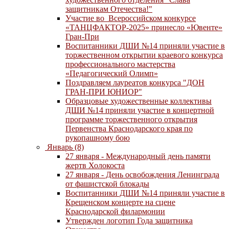
защитникам Отечества!"
Участие во Всероссийском конкурсе
«ТАНЦФАКТОР-2025» принесло «Ювенте»
Гран-При
Воспитанники ДШИ №14 приняли участие в
торжественном открытии краевого конкурса
профессионального мастерства
«Педагогический Олимп»
Поздравляем лауреатов конкурса "ДОН
ГРАН-ПРИ ЮНИОР"
Образцовые художественные коллективы
ДШИ №14 приняли участие в концертной
программе торжественного открытия
Первенства Краснодарского края по
рукопашному бою
Январь (8)
27 января - Международный день памяти
жертв Холокоста
27 января - День освобождения Ленинграда
от фашистской блокады
Воспитанники ДШИ №14 приняли участие в
Крещенском концерте на сцене
Краснодарской филармонии
Утвержден логотип Года защитника