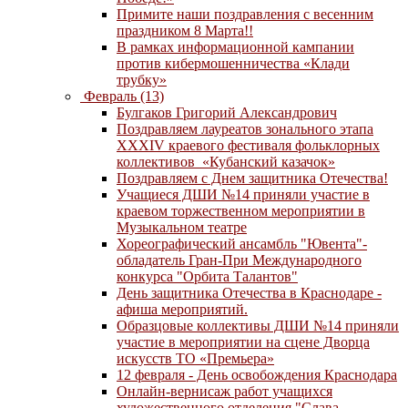
Примите наши поздравления с весенним
праздником 8 Марта!!
В рамках информационной кампании
против кибермошенничества «Клади
трубку»
Февраль (13)
Булгаков Григорий Александрович
Поздравляем лауреатов зонального этапа
XXXIV краевого фестиваля фольклорных
коллективов «Кубанский казачок»
Поздравляем с Днем защитника Отечества!
Учащиеся ДШИ №14 приняли участие в
краевом торжественном мероприятии в
Музыкальном театре
Хореографический ансамбль "Ювента"-
обладатель Гран-При Международного
конкурса "Орбита Талантов"
День защитника Отечества в Краснодаре -
афиша мероприятий.
Образцовые коллективы ДШИ №14 приняли
участие в мероприятии на сцене Дворца
искусств ТО «Премьера»
12 февраля - День освобождения Краснодара
Онлайн-вернисаж работ учащихся
художественного отделения "Слава