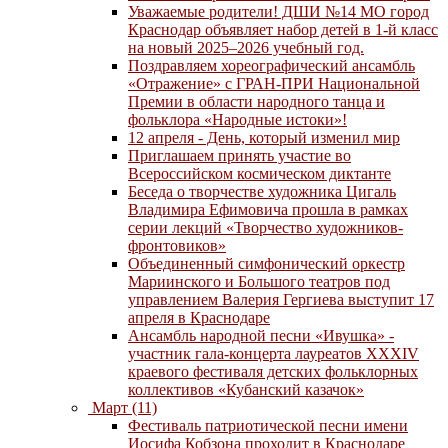
Уважаемые родители! ДШИ №14 МО город
Краснодар объявляет набор детей в 1-й класс
на новый 2025–2026 учебный год.
Поздравляем хореографический ансамбль
«Отражение» с ГРАН-ПРИ Национальной
Премии в области народного танца и
фольклора «Народные истоки»!
12 апреля - День, который изменил мир
Приглашаем принять участие во
Всероссийском космическом диктанте
Беседа о творчестве художника Цигаль
Владимира Ефимовича прошла в рамках
серии лекций «Творчество художников-
фронтовиков»
Объединенный симфонический оркестр
Мариинского и Большого театров под
управлением Валерия Гергиева выступит 17
апреля в Краснодаре
Ансамбль народной песни «Ивушка» -
участник гала-концерта лауреатов XXXIV
краевого фестиваля детских фольклорных
коллективов «Кубанский казачок»
Март (11)
Фестиваль патриотической песни имени
Иосифа Кобзона проходит в Краснодаре