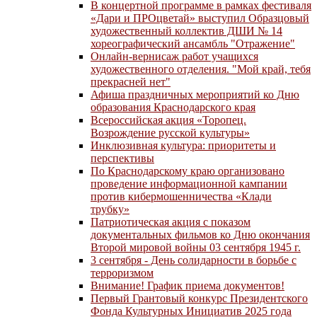
В концертной программе в рамках фестиваля
«Дари и ПРОцветай» выступил Образцовый
художественный коллектив ДШИ № 14
хореографический ансамбль "Отражение"
Онлайн-вернисаж работ учащихся
художественного отделения. "Мой край, тебя
прекрасней нет"
Афиша праздничных мероприятий ко Дню
образования Краснодарского края
Всероссийская акция «Торопец.
Возрождение русской культуры»
Инклюзивная культура: приоритеты и
перспективы
По Краснодарскому краю организовано
проведение информационной кампании
против кибермошенничества «Клади
трубку»
Патриотическая акция с показом
документальных фильмов ко Дню окончания
Второй мировой войны 03 сентября 1945 г.
3 сентября - День солидарности в борьбе с
терроризмом
Внимание! График приема документов!
Первый Грантовый конкурс Президентского
Фонда Культурных Инициатив 2025 года