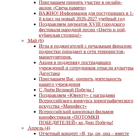
Приглашаем принять участие в онлайн-
акции «Свеча памяти»
ВАЖНО! Информация для поступивших в 1-
й класс на новый 2026-2027 учебный год
Поздравляем лауреатов XVIII городского
фестиваля народной песни «Цвети и пой,
кубанская столица!»
Май (6)
Игра в поджигателей с печальным финалом:
подростки попадают в сети террористов-
манипуляторов.
Акция в поддержку пострадавших
учреждений и сотрудников отрасли культуры
Дагестана
Приглашаем Вас оценить деятельность
нашего учреждения
C Днём Великой Победы !
Поздравляем «Ювенту» с наградами
Всероссийского конкурса хореографического
искусства «Манифест»
Всероссийский кинопоказ фильмов
кинофестиваля «ПОТОМКИ
ПОБЕДИТЕЛЕЙ» ко Дню Победы!
Апрель (4)
Отчетный концерт «Я, ты, он, она – вместе