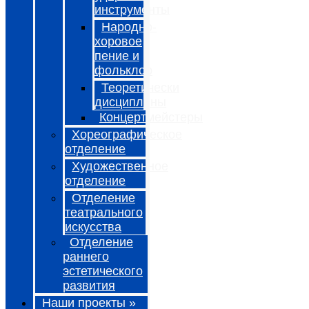
инструменты
Народно-
хоровое
пение и
фольклор
Теоретически
дисциплины
Концертмейстеры
Хореографическое
отделение
Художественное
отделение
Отделение
театрального
искусства
Отделение
раннего
эстетического
развития
Наши проекты »