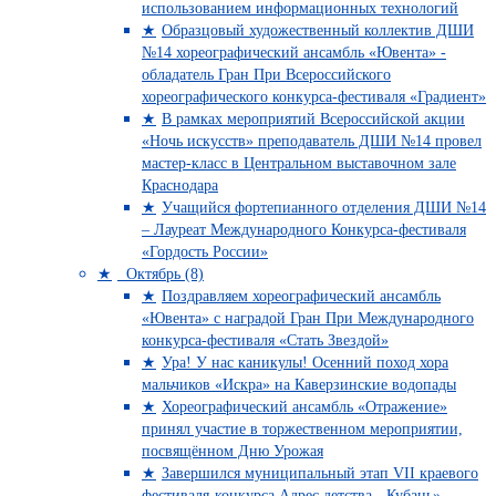
использованием информационных технологий
Образцовый художественный коллектив ДШИ
№14 хореографический ансамбль «Ювента» -
обладатель Гран При Всероссийского
хореографического конкурса-фестиваля «Градиент»
В рамках мероприятий Всероссийской акции
«Ночь искусств» преподаватель ДШИ №14 провел
мастер-класс в Центральном выставочном зале
Краснодара
Учащийся фортепианного отделения ДШИ №14
– Лауреат Международного Конкурса-фестиваля
«Гордость России»
Октябрь (8)
Поздравляем хореографический ансамбль
«Ювента» с наградой Гран При Международного
конкурса-фестиваля «Стать Звездой»
Ура! У нас каникулы! Осенний поход хора
мальчиков «Искра» на Каверзинские водопады
Хореографический ансамбль «Отражение»
принял участие в торжественном мероприятии,
посвящённом Дню Урожая
Завершился муниципальный этап VII краевого
фестиваля-конкурса Адрес детства - Кубань»