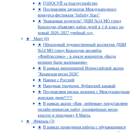
ГОЛОСУЙ за благоустройство
Поздравляем лауреатов Международного
конкурса-фестиваля "Infinity Stars"
Уважаемые родители! ДШИ №14 МО город
Краснодар объявляет набор детей в 1-й класс на
новый 2026–2027 учебный год.
Март (6)
Образцовый художественный коллектив ДШИ
№14 МО город Краснодар ансамбль
«Флейтиссимо» - в цикле концертов «Когда
великие были маленькими»
В рамках мероприятий Всероссийской акции
"Крымская весна 2026"
Навеки с Россией
Народные традиции. Кубанский каравай
Поздравляем милых женщин с Международным
женским днем!!!!!!
В рамках акции «Вам, любимые» представляем
онлайн-вернисаж работ, посвящённых весне,
красоте и празднику 8 Марта.
Февраль (3)
В рамках проведения работы с обучающимися