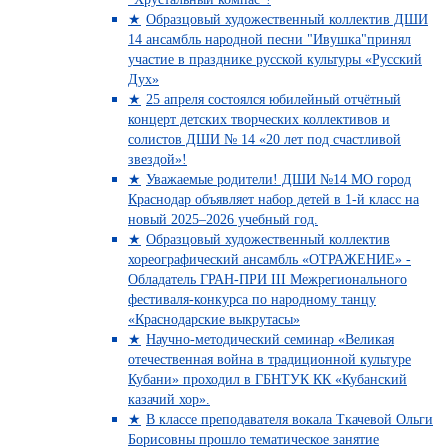
Образцовый художественный коллектив ДШИ
14 ансамбль народной песни "Ивушка"принял
участие в празднике русской культуры «Русский
Дух»
25 апреля состоялся юбилейный отчётный
концерт детских творческих коллективов и
солистов ДШИ № 14 «20 лет под счастливой
звездой»!
Уважаемые родители! ДШИ №14 МО город
Краснодар объявляет набор детей в 1-й класс на
новый 2025–2026 учебный год.
Образцовый художественный коллектив
хореографический ансамбль «ОТРАЖЕНИЕ» -
Обладатель ГРАН-ПРИ III Межрегионального
фестиваля-конкурса по народному танцу
«Краснодарские выкрутасы»
Научно-методический семинар «Великая
отечественная война в традиционной культуре
Кубани» проходил в ГБНТУК КК «Кубанский
казачий хор».
В классе преподавателя вокала Ткачевой Ольги
Борисовны прошло тематическое занятие