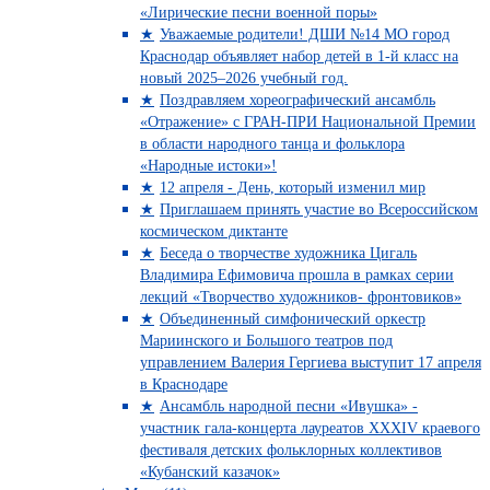
«Лирические песни военной поры»
Уважаемые родители! ДШИ №14 МО город
Краснодар объявляет набор детей в 1-й класс на
новый 2025–2026 учебный год.
Поздравляем хореографический ансамбль
«Отражение» с ГРАН-ПРИ Национальной Премии
в области народного танца и фольклора
«Народные истоки»!
12 апреля - День, который изменил мир
Приглашаем принять участие во Всероссийском
космическом диктанте
Беседа о творчестве художника Цигаль
Владимира Ефимовича прошла в рамках серии
лекций «Творчество художников- фронтовиков»
Объединенный симфонический оркестр
Мариинского и Большого театров под
управлением Валерия Гергиева выступит 17 апреля
в Краснодаре
Ансамбль народной песни «Ивушка» -
участник гала-концерта лауреатов XXXIV краевого
фестиваля детских фольклорных коллективов
«Кубанский казачок»