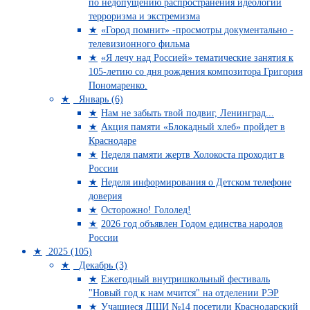
по недопущению распространения идеологий
терроризма и экстремизма
«Город помнит» -просмотры документально -
телевизионного фильма
«Я лечу над Россией» тематические занятия к
105-летию со дня рождения композитора Григория
Пономаренко.
Январь (6)
Нам не забыть твой подвиг, Ленинград...
Акция памяти «Блокадный хлеб» пройдет в
Краснодаре
Неделя памяти жертв Холокоста проходит в
России
Неделя информирования о Детском телефоне
доверия
Осторожно! Гололед!
2026 год объявлен Годом единства народов
России
2025 (105)
Декабрь (3)
Ежегодный внутришкольный фестиваль
"Новый год к нам мчится" на отделении РЭР
Учащиеся ДШИ №14 посетили Краснодарский