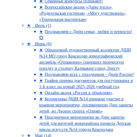
Семейные конкурсы сближают!
Всероссийские акции «Дарю тепло»,
«Родительская гостиная», «Могу чувствовать»,
«Театральная мастерская»
Июль (1)
Поздравляем с Днём семьи, любви и верности!
💞
Июнь (6)
Образцовый художественный коллектив ДШИ
№14 МО город Краснодар хореографический
ансамбль «Отражение» совершил творческую
поездку в столицу Калмыкии город Элисту
Поздравляем всех с праздником - Днем России!
График приема документов для поступивших в
1-й класс на новый 2025-2026 учебный год
Онлайн-акция «Россия в объективе»
Коллективы ДШИ №14 приняли участие в
краевом мероприятии, посвященном Дню защиты
детей, во Дворце спорта «Олимп»
Праздничное мероприятие ко Дню защиты
детей для жителей микрорайона провела Детская
школа искусств №14 города Краснодара
Май (14)