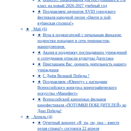
класс на новый 2026-2027 учебный год
Поздравляем лауреатов XVIII городского
фестиваля народной песни «Цвети и пой,
кубанская столица!»
Май (6)
Игра в поджигателей с печальным финалом:
подростки попадают в сети террористов-
манипуляторов.
Акция в поддержку пострадавших учреждений
и сотрудников отрасли культуры Дагестана
Приглашаем Вас оценить деятельность нашего
учреждения
C Днём Великой Победы !
Поздравляем «Ювенту» с наградами
Всероссийского конкурса хореографического
искусства «Манифест»
Всероссийский кинопоказ фильмов
кинофестиваля «ПОТОМКИ ПОБЕДИТЕЛЕЙ» ко
Дню Победы!
Апрель (4)
Отчетный концерт «Я, ты, он, она – вместе
целая страна!» состоялся 22 апреля