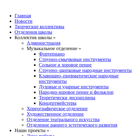
Главная
Новости
Творческие коллективы
Отделения школы
Коллектив школы »
Администрация
Музыкальное отделение »
Фортепиано
Струнно-смычковые инструменты
Сольное и хоровое пение
Струнно–щипковые народные инструменты
Клавишно–пневматические народные
инструменты
Духовые и ударные инструменты
Народно-хоровое пение и фольклор
Теоретически дисциплины
Концертмейстеры
Хореографическое отделение
Художественное отделение
Отделение театрального искусства
Отделение раннего эстетического развития
Наши проекты »
Лица победы