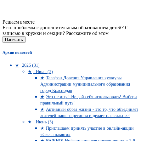
Решаем вместе
Есть проблемы с дополнительным образованием детей? С
записью в кружки и секции?
Расскажите об этом
Написать
Архив новостей
2026 (31)
Июль (3)
Телефон Доверия Управления культуры
Администрации муниципального образования
город Краснодар
Это не игра! Не дай себя использовать! Выбери
правильный путь!
Активный образ жизни - это то, что объединяет
жителей нашего региона и делает нас сильнее!
Июнь (3)
Приглашаем принять участие в онлайн-акции
«Свеча памяти»
ВАЖНО! Информация для поступивших в 1-й