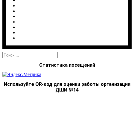
5. Программа деятельности
6. Воспитательная работа
7. Информационная безопасность
8. Комплексная безопасность
Наш профсоюз
Опрос качества услуг
Карта сайта
Старая версия сайта
Найти:
Статистика посещений
Используйте QR-код для оценки работы организации
ДШИ №14