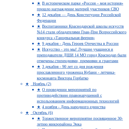
В историческом парке «Россия – моя история»
прошло награждение матерей участников СВО
12 декабря — День Конституции Российской
Федерации
Воспитанники Краснодарской школы искусств
№14 стали обладателями Гран-При Всероссийского
конкурса «Танцевальная феерия»
9 декабря - День Героев Отечества в России
Искусство - это мы! Лучшие учащиеся и
преподаватели ДШИ 14 МО город Краснодар были
отмечены стипендиями, премиями и грантами
3 декабря - 90 лет со дня рождения
прославленного уроженца Кубани - летчика-
космонавта Виктора Горбатко
Ноябрь (2)
О проведении мероприятий по
противодействию правонарушений с
использованием информационных технологий
4 ноября - День народного единства
Октябрь (6)
Торжественное мероприятие посвященное 30-
летию микрорайона Энка