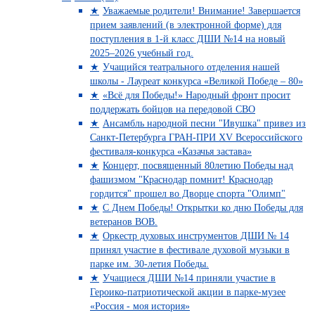
Уважаемые родители! Внимание! Завершается
прием заявлений (в электронной форме) для
поступления в 1-й класс ДШИ №14 на новый
2025–2026 учебный год.
Учащийся театрального отделения нашей
школы - Лауреат конкурса «Великой Победе – 80»
«Всё для Победы!» Народный фронт просит
поддержать бойцов на передовой СВО
Ансамбль народной песни "Ивушка" привез из
Санкт-Петербурга ГРАН-ПРИ XV Всероссийского
фестиваля-конкурса «Казачья застава»
Концерт, посвященный 80летию Победы над
фашизмом "Краснодар помнит! Краснодар
гордится" прошел во Дворце спорта "Олимп"
С Днем Победы! Открытки ко дню Победы для
ветеранов ВОВ.
Оркестр духовых инструментов ДШИ № 14
принял участие в фестивале духовой музыки в
парке им. 30-летия Победы.
Учащиеся ДШИ №14 приняли участие в
Героико-патриотической акции в парке-музее
«Россия - моя история»