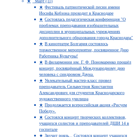
Март (11)
Фестиваль патриотической песни имени
Иосифа Кобзона проходит в Краснодаре
Состоялась педагогическая конференция "О
проблемах преподавания изобразительных
дисциплин в муниципальных учреждениях
дополнительного образования города Краснодара"
В кинотеатре Болгария состоялось
торжественное мероприятие, посвященное Дню
Работника Культуры!
В филармонии им. Г. Ф. Пономаренко прошёл
концерт, посвящённый Международному дню
человека с синдромом Дауна.
Увлекательный мастер-класс провел
преподаватель Сильвестров Константин
Александрович для студентов Краснодарского
художественного училища
Продолжается всероссийская акция «Рисуем
Победу».
Состоялся концерт творческих коллективов,
учащихся солистов и преподавателей ДШИ 14 в
госпитале
Звучит рояль... Состоялся концерт учащихся