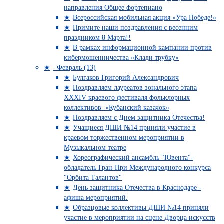
направления Общее фортепиано
Всероссийская мобильная акция «Ура Победе!»
Примите наши поздравления с весенним
праздником 8 Марта!!
В рамках информационной кампании против
кибермошенничества «Клади трубку»
Февраль (13)
Булгаков Григорий Александрович
Поздравляем лауреатов зонального этапа
XXXIV краевого фестиваля фольклорных
коллективов «Кубанский казачок»
Поздравляем с Днем защитника Отечества!
Учащиеся ДШИ №14 приняли участие в
краевом торжественном мероприятии в
Музыкальном театре
Хореографический ансамбль "Ювента"-
обладатель Гран-При Международного конкурса
"Орбита Талантов"
День защитника Отечества в Краснодаре -
афиша мероприятий.
Образцовые коллективы ДШИ №14 приняли
участие в мероприятии на сцене Дворца искусств