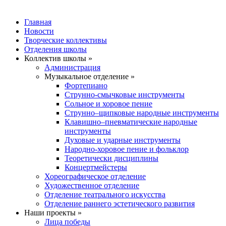
Главная
Новости
Творческие коллективы
Отделения школы
Коллектив школы »
Администрация
Музыкальное отделение »
Фортепиано
Струнно-смычковые инструменты
Сольное и хоровое пение
Струнно–щипковые народные инструменты
Клавишно–пневматические народные
инструменты
Духовые и ударные инструменты
Народно-хоровое пение и фольклор
Теоретически дисциплины
Концертмейстеры
Хореографическое отделение
Художественное отделение
Отделение театрального искусства
Отделение раннего эстетического развития
Наши проекты »
Лица победы