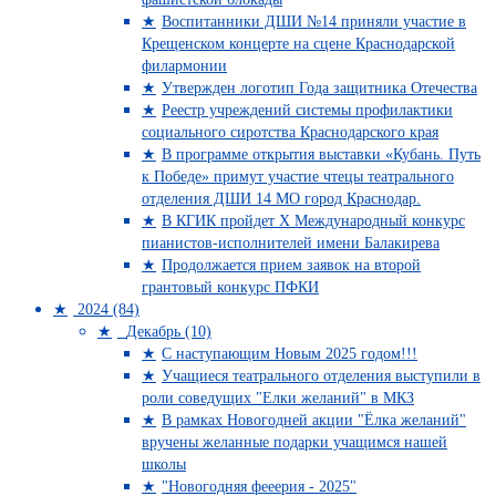
Воспитанники ДШИ №14 приняли участие в
Крещенском концерте на сцене Краснодарской
филармонии
Утвержден логотип Года защитника Отечества
Реестр учреждений системы профилактики
социального сиротства Краснодарского края
В программе открытия выставки «Кубань. Путь
к Победе» примут участие чтецы театрального
отделения ДШИ 14 МО город Краснодар.
В КГИК пройдет Х Международный конкурс
пианистов-исполнителей имени Балакирева
Продолжается прием заявок на второй
грантовый конкурс ПФКИ
2024 (84)
Декабрь (10)
С наступающим Новым 2025 годом!!!
Учащиеся театрального отделения выступили в
роли соведущих "Елки желаний" в МКЗ
В рамках Новогодней акции "Ёлка желаний"
вручены желанные подарки учащимся нашей
школы
"Новогодняя фееерия - 2025"