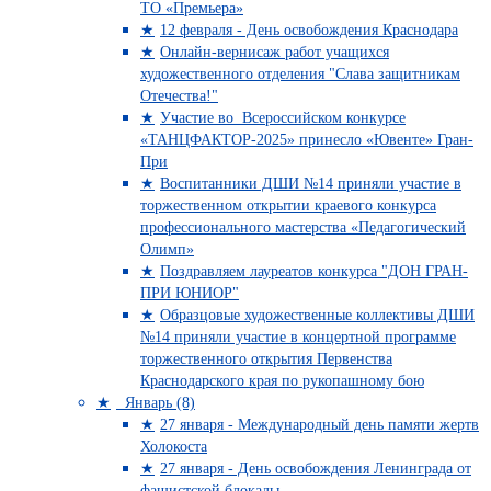
ТО «Премьера»
12 февраля - День освобождения Краснодара
Онлайн-вернисаж работ учащихся
художественного отделения "Слава защитникам
Отечества!"
Участие во Всероссийском конкурсе
«ТАНЦФАКТОР-2025» принесло «Ювенте» Гран-
При
Воспитанники ДШИ №14 приняли участие в
торжественном открытии краевого конкурса
профессионального мастерства «Педагогический
Олимп»
Поздравляем лауреатов конкурса "ДОН ГРАН-
ПРИ ЮНИОР"
Образцовые художественные коллективы ДШИ
№14 приняли участие в концертной программе
торжественного открытия Первенства
Краснодарского края по рукопашному бою
Январь (8)
27 января - Международный день памяти жертв
Холокоста
27 января - День освобождения Ленинграда от
фашистской блокады