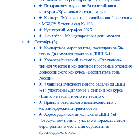
Поздравляем лауреатов Всероссийского
конкурса «Хрустальное сердце мира»
Концерт "Музыкальный калейдоскоп" состоялся
в МБДОУ Детский сад № 163.
Культурный марафон 2025
1 октября - Международный день музыки
Сентябрь (8)
Концертное мероприятие, посвященное 50-
летию Дня музыки прошло в ДШИ №14
Хореографический ансамбль «Отражение»
принял участие в концертной программе открытия
Всероссийского конкурса «Воспитатель года
России»
Учащиеся художественного отделения ДШИ
№14 удостоены Дипломов I степени конкурса
«Никто не забыт, ничто не забыто».
Правила безопасного взаимодействия с
железнодорожным транспортом
Хореографический коллектив ДШИ №14
«Отражение» принял участие в торжественном
мероприятии в честь Дня образования
Краснодарского края