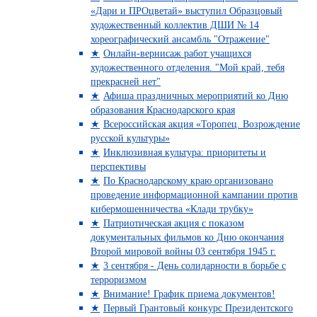
«Дари и ПРОцветай» выступил Образцовый
художественный коллектив ДШИ № 14
хореографический ансамбль "Отражение"
Онлайн-вернисаж работ учащихся
художественного отделения. "Мой край, тебя
прекрасней нет"
Афиша праздничных мероприятий ко Дню
образования Краснодарского края
Всероссийская акция «Торопец. Возрождение
русской культуры»
Инклюзивная культура: приоритеты и
перспективы
По Краснодарскому краю организовано
проведение информационной кампании против
кибермошенничества «Клади трубку»
Патриотическая акция с показом
документальных фильмов ко Дню окончания
Второй мировой войны 03 сентября 1945 г.
3 сентября - День солидарности в борьбе с
терроризмом
Внимание! График приема документов!
Первый Грантовый конкурс Президентского