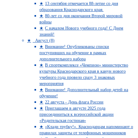
13 сентября отмечается 88-летие со дня
образования Краснодарского края.
80-лет со дня окончания Второй мировой
войны
С началом Нового учебного года! С Днем
знаний!
Август (8)
Внимание! Опубликованы списки
поступивших на обучение в рамках
дополнительного набора
В спорткомплексе «Чемпион» министерство
культуры Краснодарского края в канун нового
учебного года провело сразу 3 знаковых
мероприятия
Внимание! Дополнительный набор детей на
обучение!
22 августа - День флага России
Приглашаем в августе 2025 года
присоединиться к всероссийской акции
«Родительская гостиная»
«Клади трубку!». Краснодарцам напоминают о
правилах защиты от телефонных мошенников