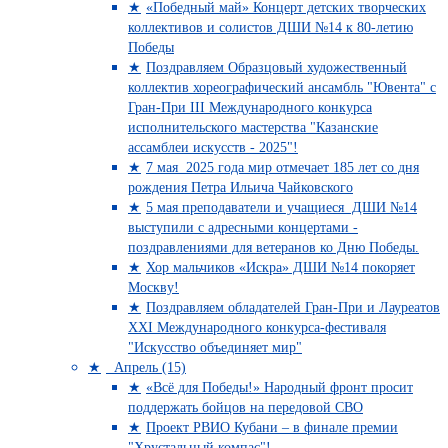
«Победный май» Концерт детских творческих
коллективов и солистов ДШИ №14 к 80-летию
Победы
Поздравляем Образцовый художественный
коллектив хореографический ансамбль "Ювента" с
Гран-При III Международного конкурса
исполнительского мастерства "Казанские
ассамблеи искусств - 2025"!
7 мая 2025 года мир отмечает 185 лет со дня
рождения Петра Ильича Чайковского
5 мая преподаватели и учащиеся ДШИ №14
выступили с адресными концертами -
поздравлениями для ветеранов ко Дню Победы.
Хор мальчиков «Искра» ДШИ №14 покоряет
Москву!
Поздравляем обладателей Гран-При и Лауреатов
XXI Международного конкурса-фестиваля
"Искусство объединяет мир"
Апрель (15)
«Всё для Победы!» Народный фронт просит
поддержать бойцов на передовой СВО
Проект РВИО Кубани – в финале премии
"Хрустальный компас"!