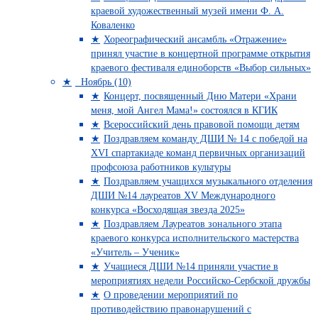
краевой художественный музей имени Ф. А.
Коваленко
Хореографический ансамбль «Отражение»
принял участие в концертной программе открытия
краевого фестиваля единоборств «Выбор сильных»
Ноябрь (10)
Концерт, посвященный Дню Матери «Храни
меня, мой Ангел Мама!» состоялся в КГИК
Всероссийский день правовой помощи детям
Поздравляем команду ДШИ № 14 с победой на
XVI спартакиаде команд первичных организаций
профсоюза работников культуры
Поздравляем учащихся музыкального отделения
ДШИ №14 лауреатов XV Международного
конкурса «Восходящая звезда 2025»
Поздравляем Лауреатов зонального этапа
краевого конкурса исполнительского мастерства
«Учитель – Ученик»
Учащиеся ДШИ №14 приняли участие в
мероприятиях недели Российско-Сербской дружбы
О проведении мероприятий по
противодействию правонарушений с