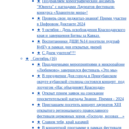
Поздравляем хореографический ансамбль
"Ювента" с наградами Лауреатов фестиваля-
конкурса «Хранители мира»!
Проверь свои диджитал-знания! Прими участие
в Цифровом Диктанте 2024
9 октября - День освобождения Краснодарского
края и завершения Битвы за Кавказ.
Воспитанники ДШИ №14 посетили худграф
КубГу в рамках дня открытых дверей
С Днем учителя!!!!
Сентябрь (16)
Праздничными мероприятиями в микрорайоне
«Любимово» завершился фестиваль «Это мы»
В преддверии Дня города в Прикубанском
округе кубанской столицы состоялся концерт под
лозунгом «Нас объединяет Краснодар»
Открыт прием заявок на соискание
просветительской награды Знание. Премия - 2024
Приглашаем посетить концерт лауреатов XIII
открытого регионального православного
фестиваля церковных хоров «Господи, воззвах…»
Славим тебя, край казачий
В концертной программе в рамках фестиваля