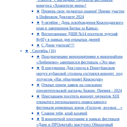
конкурса «Хранители мира»!
Проверь свои диджитал-знания! Прими участие
в Цифровом Диктанте 2024
9 октября - День освобождения Краснодарского
края и завершения Битвы за Кавказ.
Воспитанники ДШИ №14 посетили худграф
КубГу в рамках дня открытых дверей
С Днем учителя!!!!
Сентябрь (16)
Праздничными мероприятиями в микрорайоне
«Любимово» завершился фестиваль «Это мы»
В преддверии Дня города в Прикубанском
округе кубанской столицы состоялся концерт под
лозунгом «Нас объединяет Краснодар»
Открыт прием заявок на соискание
просветительской награды Знание. Премия - 2024
Приглашаем посетить концерт лауреатов XIII
открытого регионального православного
фестиваля церковных хоров «Господи, воззвах…»
Славим тебя, край казачий
В концертной программе в рамках фестиваля
«Дари и ПРОцветай» выступил Образцовый