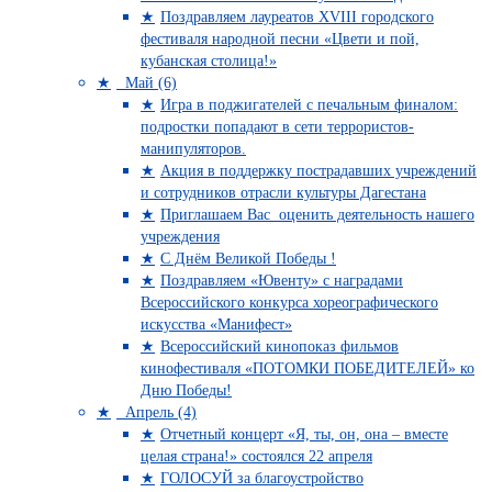
Поздравляем лауреатов XVIII городского
фестиваля народной песни «Цвети и пой,
кубанская столица!»
Май (6)
Игра в поджигателей с печальным финалом:
подростки попадают в сети террористов-
манипуляторов.
Акция в поддержку пострадавших учреждений
и сотрудников отрасли культуры Дагестана
Приглашаем Вас оценить деятельность нашего
учреждения
C Днём Великой Победы !
Поздравляем «Ювенту» с наградами
Всероссийского конкурса хореографического
искусства «Манифест»
Всероссийский кинопоказ фильмов
кинофестиваля «ПОТОМКИ ПОБЕДИТЕЛЕЙ» ко
Дню Победы!
Апрель (4)
Отчетный концерт «Я, ты, он, она – вместе
целая страна!» состоялся 22 апреля
ГОЛОСУЙ за благоустройство