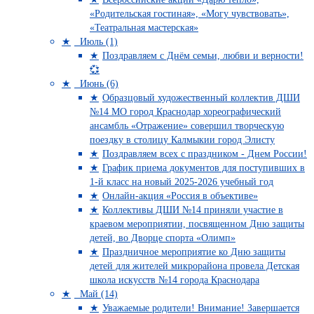
«Родительская гостиная», «Могу чувствовать»,
«Театральная мастерская»
Июль (1)
Поздравляем с Днём семьи, любви и верности!
💞
Июнь (6)
Образцовый художественный коллектив ДШИ
№14 МО город Краснодар хореографический
ансамбль «Отражение» совершил творческую
поездку в столицу Калмыкии город Элисту
Поздравляем всех с праздником - Днем России!
График приема документов для поступивших в
1-й класс на новый 2025-2026 учебный год
Онлайн-акция «Россия в объективе»
Коллективы ДШИ №14 приняли участие в
краевом мероприятии, посвященном Дню защиты
детей, во Дворце спорта «Олимп»
Праздничное мероприятие ко Дню защиты
детей для жителей микрорайона провела Детская
школа искусств №14 города Краснодара
Май (14)
Уважаемые родители! Внимание! Завершается