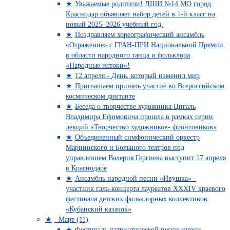
Уважаемые родители! ДШИ №14 МО город
Краснодар объявляет набор детей в 1-й класс на
новый 2025–2026 учебный год.
Поздравляем хореографический ансамбль
«Отражение» с ГРАН-ПРИ Национальной Премии
в области народного танца и фольклора
«Народные истоки»!
12 апреля - День, который изменил мир
Приглашаем принять участие во Всероссийском
космическом диктанте
Беседа о творчестве художника Цигаль
Владимира Ефимовича прошла в рамках серии
лекций «Творчество художников- фронтовиков»
Объединенный симфонический оркестр
Мариинского и Большого театров под
управлением Валерия Гергиева выступит 17 апреля
в Краснодаре
Ансамбль народной песни «Ивушка» -
участник гала-концерта лауреатов XXXIV краевого
фестиваля детских фольклорных коллективов
«Кубанский казачок»
Март (11)
Фестиваль патриотической песни имени