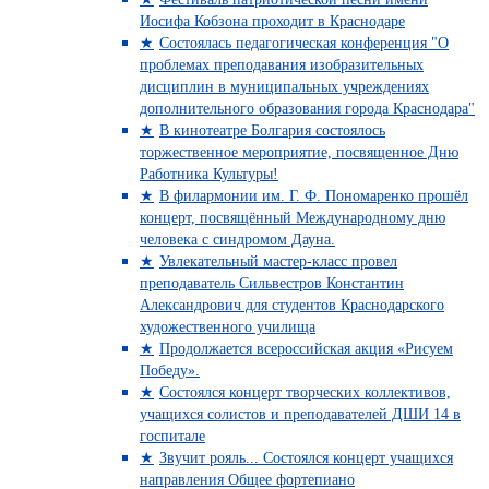
Иосифа Кобзона проходит в Краснодаре
Состоялась педагогическая конференция "О
проблемах преподавания изобразительных
дисциплин в муниципальных учреждениях
дополнительного образования города Краснодара"
В кинотеатре Болгария состоялось
торжественное мероприятие, посвященное Дню
Работника Культуры!
В филармонии им. Г. Ф. Пономаренко прошёл
концерт, посвящённый Международному дню
человека с синдромом Дауна.
Увлекательный мастер-класс провел
преподаватель Сильвестров Константин
Александрович для студентов Краснодарского
художественного училища
Продолжается всероссийская акция «Рисуем
Победу».
Состоялся концерт творческих коллективов,
учащихся солистов и преподавателей ДШИ 14 в
госпитале
Звучит рояль... Состоялся концерт учащихся
направления Общее фортепиано