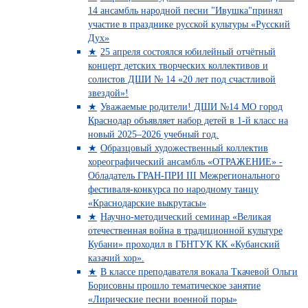
14 ансамбль народной песни "Ивушка"принял
участие в празднике русской культуры «Русский
Дух»
25 апреля состоялся юбилейный отчётный
концерт детских творческих коллективов и
солистов ДШИ № 14 «20 лет под счастливой
звездой»!
Уважаемые родители! ДШИ №14 МО город
Краснодар объявляет набор детей в 1-й класс на
новый 2025–2026 учебный год.
Образцовый художественный коллектив
хореографический ансамбль «ОТРАЖЕНИЕ» -
Обладатель ГРАН-ПРИ III Межрегионального
фестиваля-конкурса по народному танцу
«Краснодарские выкрутасы»
Научно-методический семинар «Великая
отечественная война в традиционной культуре
Кубани» проходил в ГБНТУК КК «Кубанский
казачий хор».
В классе преподавателя вокала Ткачевой Ольги
Борисовны прошло тематическое занятие
«Лирические песни военной поры»