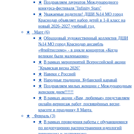
Поздравляем лауреатов Международного
конкурса-фестиваля "Infinity Stars"
Уважаемые родители! ДШИ №14 МО город
Краснодар объявляет набор детей в 1-й класс на
новый 2026–2027 учебный год.
Март (6)
Образцовый художественный коллектив ДШИ
№14 МО город Краснодар ансамбль
«Флейтиссимо» - в цикле концертов «Когда
великие были маленькими»
В рамках мероприятий Всероссийской акции
"Крымская весна 2026"
Навеки с Россией
Народные традиции. Кубанский каравай
Поздравляем милых женщин с Международным
женским днем!!!!!!
В рамках акции «Вам, любимые» представляем
онлайн-вернисаж работ, посвящённых весне,
красоте и празднику 8 Марта.
Февраль (3)
В рамках проведения работы с обучающимися
по недопущению распространения идеологий
терроризма и экстремизма