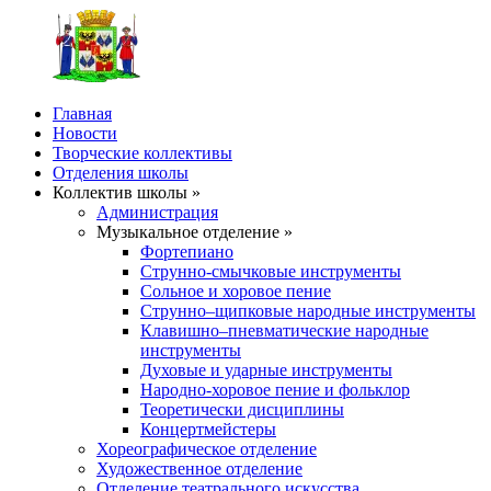
Главная
Новости
Творческие коллективы
Отделения школы
Коллектив школы »
Администрация
Музыкальное отделение »
Фортепиано
Струнно-смычковые инструменты
Сольное и хоровое пение
Струнно–щипковые народные инструменты
Клавишно–пневматические народные
инструменты
Духовые и ударные инструменты
Народно-хоровое пение и фольклор
Теоретически дисциплины
Концертмейстеры
Хореографическое отделение
Художественное отделение
Отделение театрального искусства