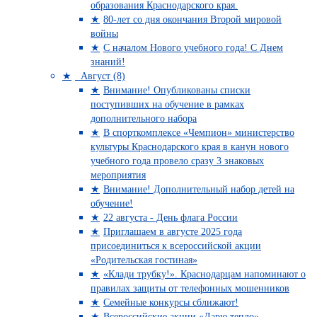
образования Краснодарского края.
80-лет со дня окончания Второй мировой
войны
С началом Нового учебного года! С Днем
знаний!
Август (8)
Внимание! Опубликованы списки
поступивших на обучение в рамках
дополнительного набора
В спорткомплексе «Чемпион» министерство
культуры Краснодарского края в канун нового
учебного года провело сразу 3 знаковых
мероприятия
Внимание! Дополнительный набор детей на
обучение!
22 августа - День флага России
Приглашаем в августе 2025 года
присоединиться к всероссийской акции
«Родительская гостиная»
«Клади трубку!». Краснодарцам напоминают о
правилах защиты от телефонных мошенников
Семейные конкурсы сближают!
Всероссийские акции «Дарю тепло»,