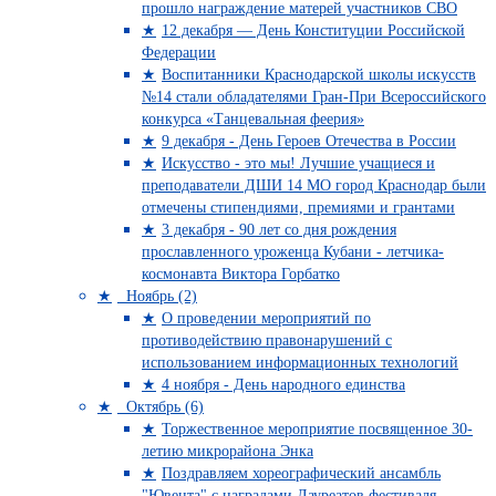
прошло награждение матерей участников СВО
12 декабря — День Конституции Российской
Федерации
Воспитанники Краснодарской школы искусств
№14 стали обладателями Гран-При Всероссийского
конкурса «Танцевальная феерия»
9 декабря - День Героев Отечества в России
Искусство - это мы! Лучшие учащиеся и
преподаватели ДШИ 14 МО город Краснодар были
отмечены стипендиями, премиями и грантами
3 декабря - 90 лет со дня рождения
прославленного уроженца Кубани - летчика-
космонавта Виктора Горбатко
Ноябрь (2)
О проведении мероприятий по
противодействию правонарушений с
использованием информационных технологий
4 ноября - День народного единства
Октябрь (6)
Торжественное мероприятие посвященное 30-
летию микрорайона Энка
Поздравляем хореографический ансамбль
"Ювента" с наградами Лауреатов фестиваля-