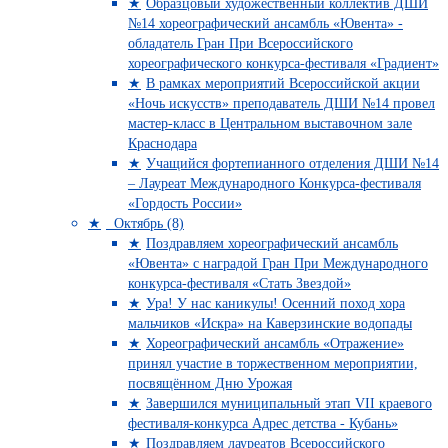
Образцовый художественный коллектив ДШИ
№14 хореографический ансамбль «Ювента» -
обладатель Гран При Всероссийского
хореографического конкурса-фестиваля «Градиент»
В рамках мероприятий Всероссийской акции
«Ночь искусств» преподаватель ДШИ №14 провел
мастер-класс в Центральном выставочном зале
Краснодара
Учащийся фортепианного отделения ДШИ №14
– Лауреат Международного Конкурса-фестиваля
«Гордость России»
Октябрь (8)
Поздравляем хореографический ансамбль
«Ювента» с наградой Гран При Международного
конкурса-фестиваля «Стать Звездой»
Ура! У нас каникулы! Осенний поход хора
мальчиков «Искра» на Каверзинские водопады
Хореографический ансамбль «Отражение»
принял участие в торжественном мероприятии,
посвящённом Дню Урожая
Завершился муниципальный этап VII краевого
фестиваля-конкурса Адрес детства - Кубань»
Поздравляем лауреатов Всероссийского