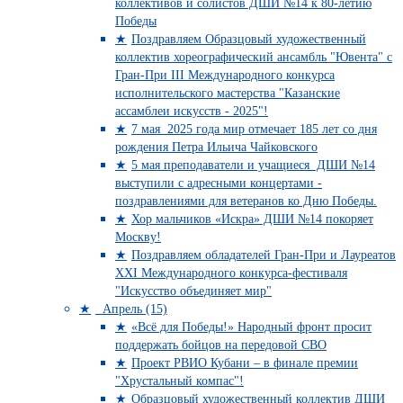
коллективов и солистов ДШИ №14 к 80-летию
Победы
Поздравляем Образцовый художественный
коллектив хореографический ансамбль "Ювента" с
Гран-При III Международного конкурса
исполнительского мастерства "Казанские
ассамблеи искусств - 2025"!
7 мая 2025 года мир отмечает 185 лет со дня
рождения Петра Ильича Чайковского
5 мая преподаватели и учащиеся ДШИ №14
выступили с адресными концертами -
поздравлениями для ветеранов ко Дню Победы.
Хор мальчиков «Искра» ДШИ №14 покоряет
Москву!
Поздравляем обладателей Гран-При и Лауреатов
XXI Международного конкурса-фестиваля
"Искусство объединяет мир"
Апрель (15)
«Всё для Победы!» Народный фронт просит
поддержать бойцов на передовой СВО
Проект РВИО Кубани – в финале премии
"Хрустальный компас"!
Образцовый художественный коллектив ДШИ