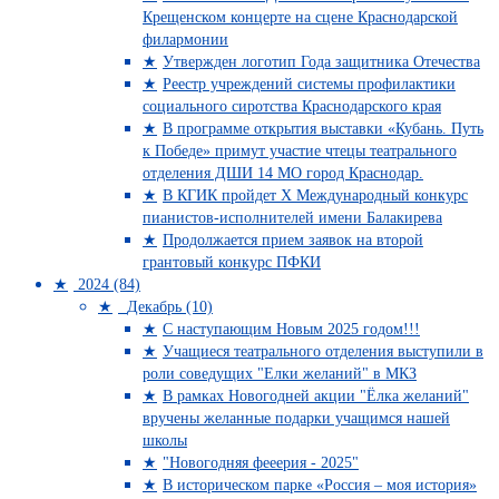
Крещенском концерте на сцене Краснодарской
филармонии
Утвержден логотип Года защитника Отечества
Реестр учреждений системы профилактики
социального сиротства Краснодарского края
В программе открытия выставки «Кубань. Путь
к Победе» примут участие чтецы театрального
отделения ДШИ 14 МО город Краснодар.
В КГИК пройдет Х Международный конкурс
пианистов-исполнителей имени Балакирева
Продолжается прием заявок на второй
грантовый конкурс ПФКИ
2024 (84)
Декабрь (10)
С наступающим Новым 2025 годом!!!
Учащиеся театрального отделения выступили в
роли соведущих "Елки желаний" в МКЗ
В рамках Новогодней акции "Ёлка желаний"
вручены желанные подарки учащимся нашей
школы
"Новогодняя фееерия - 2025"
В историческом парке «Россия – моя история»