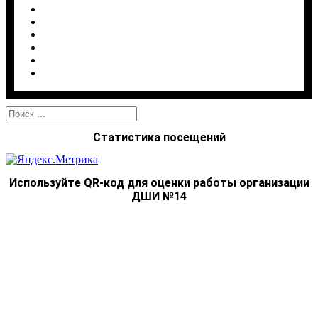
7. Информационная безопасность
8. Комплексная безопасность
Наш профсоюз
Опрос качества услуг
Карта сайта
Старая версия сайта
Найти:
Статистика посещений
Используйте QR-код для оценки работы организации
ДШИ №14