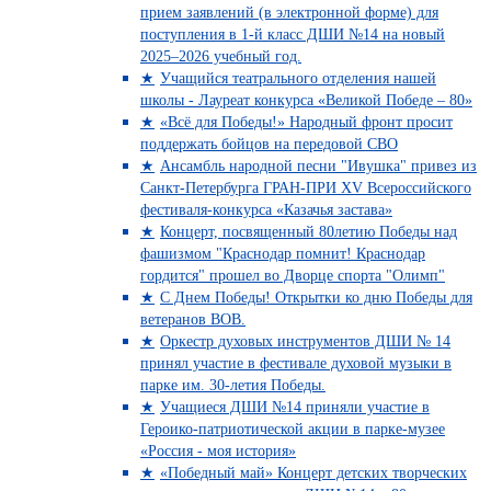
прием заявлений (в электронной форме) для
поступления в 1-й класс ДШИ №14 на новый
2025–2026 учебный год.
Учащийся театрального отделения нашей
школы - Лауреат конкурса «Великой Победе – 80»
«Всё для Победы!» Народный фронт просит
поддержать бойцов на передовой СВО
Ансамбль народной песни "Ивушка" привез из
Санкт-Петербурга ГРАН-ПРИ XV Всероссийского
фестиваля-конкурса «Казачья застава»
Концерт, посвященный 80летию Победы над
фашизмом "Краснодар помнит! Краснодар
гордится" прошел во Дворце спорта "Олимп"
С Днем Победы! Открытки ко дню Победы для
ветеранов ВОВ.
Оркестр духовых инструментов ДШИ № 14
принял участие в фестивале духовой музыки в
парке им. 30-летия Победы.
Учащиеся ДШИ №14 приняли участие в
Героико-патриотической акции в парке-музее
«Россия - моя история»
«Победный май» Концерт детских творческих