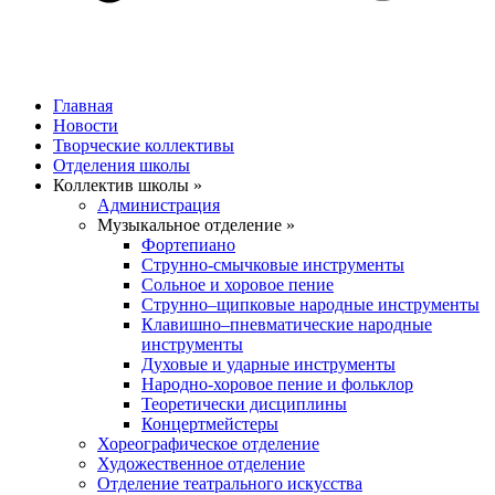
Главная
Новости
Творческие коллективы
Отделения школы
Коллектив школы »
Администрация
Музыкальное отделение »
Фортепиано
Струнно-смычковые инструменты
Сольное и хоровое пение
Струнно–щипковые народные инструменты
Клавишно–пневматические народные
инструменты
Духовые и ударные инструменты
Народно-хоровое пение и фольклор
Теоретически дисциплины
Концертмейстеры
Хореографическое отделение
Художественное отделение
Отделение театрального искусства