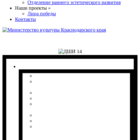
Отделение раннего эстетического развития
Наши проекты »
Лица победы
Контакты
1. Сведения об образовательной организации
1.1 Основные сведения
1.2 Структура и органы управления
образовательной организацией
1.3 Документы
1.4 Образование
1.5 Образовательные стандарты и
требования
1.6.1 Руководство.
1.6.2 Педагогический состав
1.7 Материально-техническое
обеспечение и оснащенность
образовательного процесса. Доступная