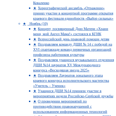
Коваленко
Хореографический ансамбль «Отражение»
принял участие в концертной программе открытия
краевого фестиваля единоборств «Выбор сильных»
Ноябрь (10)
Концерт, посвященный Дню Матери «Храни
меня, мой Ангел Мама!» состоялся в КГИК
Всероссийский день правовой помощи детям
Поздравляем команду ДШИ № 14 с победой на
XVI спартакиаде команд первичных организаций
профсоюза работников культуры
Поздравляем учащихся музыкального отделения
ДШИ №14 лауреатов XV Международного
конкурса «Восходящая звезда 2025»
Поздравляем Лауреатов зонального этапа
краевого конкурса исполнительского мастерства
«Учитель – Ученик»
Учащиеся ДШИ №14 приняли участие в
мероприятиях недели Российско-Сербской дружбы
О проведении мероприятий по
противодействию правонарушений с
использованием информационных технологий