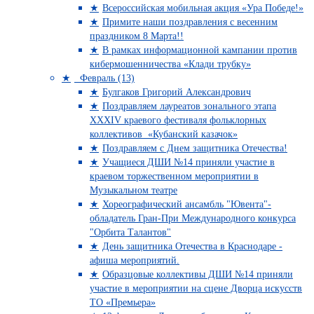
Всероссийская мобильная акция «Ура Победе!»
Примите наши поздравления с весенним
праздником 8 Марта!!
В рамках информационной кампании против
кибермошенничества «Клади трубку»
Февраль (13)
Булгаков Григорий Александрович
Поздравляем лауреатов зонального этапа
XXXIV краевого фестиваля фольклорных
коллективов «Кубанский казачок»
Поздравляем с Днем защитника Отечества!
Учащиеся ДШИ №14 приняли участие в
краевом торжественном мероприятии в
Музыкальном театре
Хореографический ансамбль "Ювента"-
обладатель Гран-При Международного конкурса
"Орбита Талантов"
День защитника Отечества в Краснодаре -
афиша мероприятий.
Образцовые коллективы ДШИ №14 приняли
участие в мероприятии на сцене Дворца искусств
ТО «Премьера»