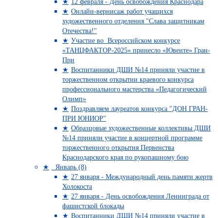
12 февраля - День освобождения Краснодара
Онлайн-вернисаж работ учащихся
художественного отделения "Слава защитникам
Отечества!"
Участие во Всероссийском конкурсе
«ТАНЦФАКТОР-2025» принесло «Ювенте» Гран-
При
Воспитанники ДШИ №14 приняли участие в
торжественном открытии краевого конкурса
профессионального мастерства «Педагогический
Олимп»
Поздравляем лауреатов конкурса "ДОН ГРАН-
ПРИ ЮНИОР"
Образцовые художественные коллективы ДШИ
№14 приняли участие в концертной программе
торжественного открытия Первенства
Краснодарского края по рукопашному бою
Январь (8)
27 января - Международный день памяти жертв
Холокоста
27 января - День освобождения Ленинграда от
фашистской блокады
Воспитанники ДШИ №14 приняли участие в