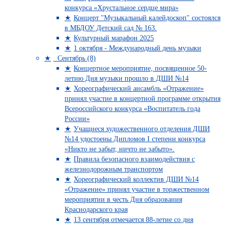
конкурса «Хрустальное сердце мира»
Концерт "Музыкальный калейдоскоп" состоялся
в МБДОУ Детский сад № 163.
Культурный марафон 2025
1 октября - Международный день музыки
Сентябрь (8)
Концертное мероприятие, посвященное 50-
летию Дня музыки прошло в ДШИ №14
Хореографический ансамбль «Отражение»
принял участие в концертной программе открытия
Всероссийского конкурса «Воспитатель года
России»
Учащиеся художественного отделения ДШИ
№14 удостоены Дипломов I степени конкурса
«Никто не забыт, ничто не забыто».
Правила безопасного взаимодействия с
железнодорожным транспортом
Хореографический коллектив ДШИ №14
«Отражение» принял участие в торжественном
мероприятии в честь Дня образования
Краснодарского края
13 сентября отмечается 88-летие со дня