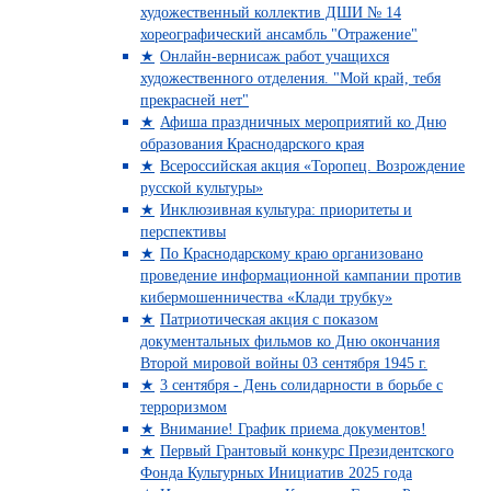
художественный коллектив ДШИ № 14
хореографический ансамбль "Отражение"
Онлайн-вернисаж работ учащихся
художественного отделения. "Мой край, тебя
прекрасней нет"
Афиша праздничных мероприятий ко Дню
образования Краснодарского края
Всероссийская акция «Торопец. Возрождение
русской культуры»
Инклюзивная культура: приоритеты и
перспективы
По Краснодарскому краю организовано
проведение информационной кампании против
кибермошенничества «Клади трубку»
Патриотическая акция с показом
документальных фильмов ко Дню окончания
Второй мировой войны 03 сентября 1945 г.
3 сентября - День солидарности в борьбе с
терроризмом
Внимание! График приема документов!
Первый Грантовый конкурс Президентского
Фонда Культурных Инициатив 2025 года