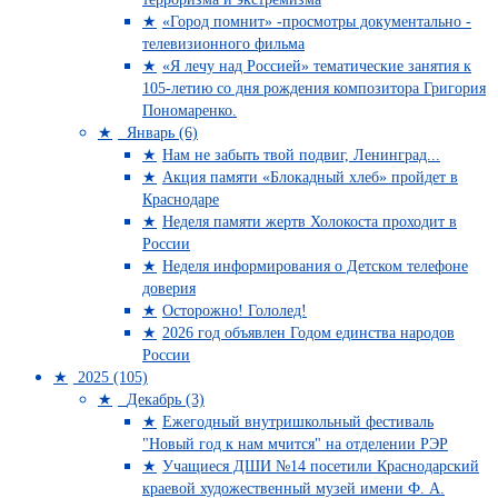
«Город помнит» -просмотры документально -
телевизионного фильма
«Я лечу над Россией» тематические занятия к
105-летию со дня рождения композитора Григория
Пономаренко.
Январь (6)
Нам не забыть твой подвиг, Ленинград...
Акция памяти «Блокадный хлеб» пройдет в
Краснодаре
Неделя памяти жертв Холокоста проходит в
России
Неделя информирования о Детском телефоне
доверия
Осторожно! Гололед!
2026 год объявлен Годом единства народов
России
2025 (105)
Декабрь (3)
Ежегодный внутришкольный фестиваль
"Новый год к нам мчится" на отделении РЭР
Учащиеся ДШИ №14 посетили Краснодарский
краевой художественный музей имени Ф. А.