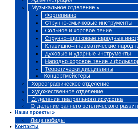
Музыкальное отделение »
Фортепиано
Струнно-смычковые инструменты
Сольное и хоровое пение
Струнно–щипковые народные инст
Клавишно–пневматические народн
Духовые и ударные инструменты
Народно-хоровое пение и фолькло
Теоретически дисциплины
Концертмейстеры
Хореографическое отделение
Художественное отделение
Отделение театрального искусства
Отделение раннего эстетического развит
Наши проекты »
Лица победы
Контакты