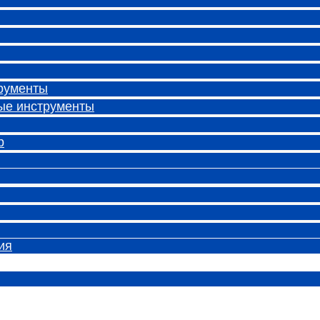
рументы
ые инструменты
р
ия