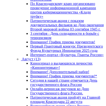
По Краснодарскому краю организовано
проведение информационной кампании
против кибермошенничества «Клади
трубку»
Патриотическая акция с показом
документальных фильмов ко Дню окончания
Второй мировой войны 03 сентября 1945 г.
3 сентября - День солидарности в борьбе с
терроризмом
Внимание! График приема документов!
Первый Грантовый конкурс Президентского
Фонда Культурных Инициатив 2025 года
Интернет-портал «Культура. Гранты России»
Август (13)
Киносериал о выдающихся личностях
«Киноинтервью»!
Внимание! Дополнительный набор!
Внимание! График приема документов!*
Сегодня в нашей стране отмечается День
государственного флага России
Онлайн-вернисаж рисунков ко Дню
Государственного флага России.
Патриотическая акция пройдёт на Главной
площади Краснодара 22 августа
Всероссийская акция «Окна России»