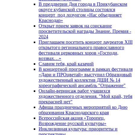
В преддверии Дня города в Прикубанском
округе кубанской столицы состоялся
концерт под лозунгом «Нас объединяет
Краснодар»
Открыт прием заявок на соискание
просветительской награды Знание. Премия -
2024
Приглашаем посетить концерт лауреатов XIII
открытого регионального православного
фестиваля церковных хоров «Господи,
воззвах…»
Славим тебя, край казачий
В концертной программе в рамках фестиваля
«Дари и ПРОцветай» выступил Образцовый
художественный коллектив ДШИ № 14
хореографический ансамбль "Отражение"
Онлайн-вернисаж работ учащихся
художественного отделения. "Мой край, тебя
прекрасней нет"
Афиша праздничных мероприятий ко Дню
образования Краснодарского края
Всероссийская акция «Торопец.
Возрождение русской культуры»
Инклюзивная культура: приоритеты и
перспективы