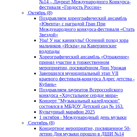
№14 – Лауреат Международного Конкурса-
фестиваля «Гордость России»
Октябрь (8)
Поздравляем хореографический ансамбль
«Ювента» с наградой Гран При
Международного конкурса-фестиваля «Стать
Звездой»
Ура! У нас каникулы! Осенний поход хора
мальчиков «Искра» на Каверзинские
водопады
Хореографический ансамбль «Отражение»
принял участие в торжественном
мероприятии, посвящённом Дню Урожая
Завершился муниципальный этап VII
краевого фестиваля-конкурса Адрес детства -
Кубань»
Поздравляем лауреатов Всероссийского
конкурса «Хрустальное сердце мира»
Концерт "Музыкальный калейдоскоп"
состоялся в МБДОУ Детский сад № 163.
Культурный марафон 2025
1 октября - Международный день музыки
Сентябрь (8)
Концертное мероприятие, посвященное 50-
летию Дня музыки прошло в ДШИ №14