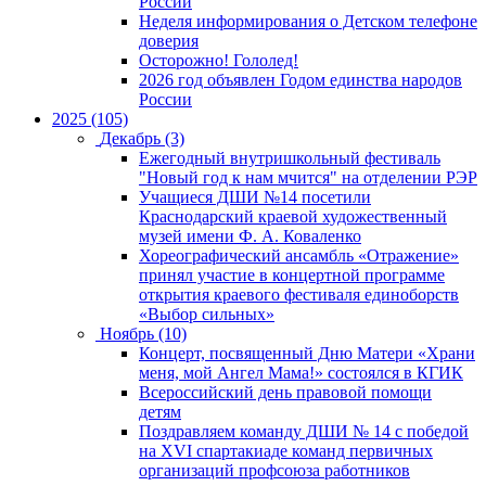
России
Неделя информирования о Детском телефоне
доверия
Осторожно! Гололед!
2026 год объявлен Годом единства народов
России
2025 (105)
Декабрь (3)
Ежегодный внутришкольный фестиваль
"Новый год к нам мчится" на отделении РЭР
Учащиеся ДШИ №14 посетили
Краснодарский краевой художественный
музей имени Ф. А. Коваленко
Хореографический ансамбль «Отражение»
принял участие в концертной программе
открытия краевого фестиваля единоборств
«Выбор сильных»
Ноябрь (10)
Концерт, посвященный Дню Матери «Храни
меня, мой Ангел Мама!» состоялся в КГИК
Всероссийский день правовой помощи
детям
Поздравляем команду ДШИ № 14 с победой
на XVI спартакиаде команд первичных
организаций профсоюза работников