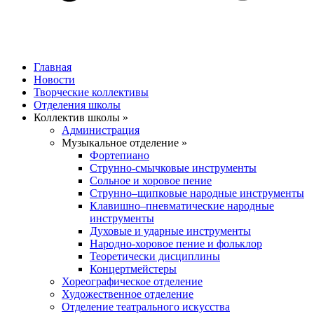
Главная
Новости
Творческие коллективы
Отделения школы
Коллектив школы »
Администрация
Музыкальное отделение »
Фортепиано
Струнно-смычковые инструменты
Сольное и хоровое пение
Струнно–щипковые народные инструменты
Клавишно–пневматические народные
инструменты
Духовые и ударные инструменты
Народно-хоровое пение и фольклор
Теоретически дисциплины
Концертмейстеры
Хореографическое отделение
Художественное отделение
Отделение театрального искусства