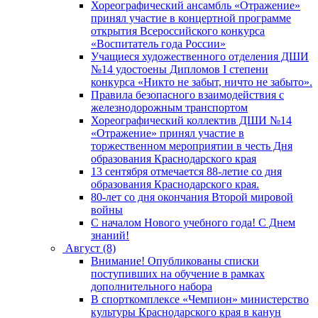
Хореографический ансамбль «Отражение»
принял участие в концертной программе
открытия Всероссийского конкурса
«Воспитатель года России»
Учащиеся художественного отделения ДШИ
№14 удостоены Дипломов I степени
конкурса «Никто не забыт, ничто не забыто».
Правила безопасного взаимодействия с
железнодорожным транспортом
Хореографический коллектив ДШИ №14
«Отражение» принял участие в
торжественном мероприятии в честь Дня
образования Краснодарского края
13 сентября отмечается 88-летие со дня
образования Краснодарского края.
80-лет со дня окончания Второй мировой
войны
С началом Нового учебного года! С Днем
знаний!
Август (8)
Внимание! Опубликованы списки
поступивших на обучение в рамках
дополнительного набора
В спорткомплексе «Чемпион» министерство
культуры Краснодарского края в канун