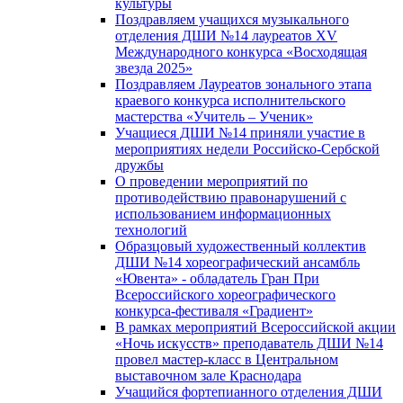
культуры
Поздравляем учащихся музыкального
отделения ДШИ №14 лауреатов XV
Международного конкурса «Восходящая
звезда 2025»
Поздравляем Лауреатов зонального этапа
краевого конкурса исполнительского
мастерства «Учитель – Ученик»
Учащиеся ДШИ №14 приняли участие в
мероприятиях недели Российско-Сербской
дружбы
О проведении мероприятий по
противодействию правонарушений с
использованием информационных
технологий
Образцовый художественный коллектив
ДШИ №14 хореографический ансамбль
«Ювента» - обладатель Гран При
Всероссийского хореографического
конкурса-фестиваля «Градиент»
В рамках мероприятий Всероссийской акции
«Ночь искусств» преподаватель ДШИ №14
провел мастер-класс в Центральном
выставочном зале Краснодара
Учащийся фортепианного отделения ДШИ