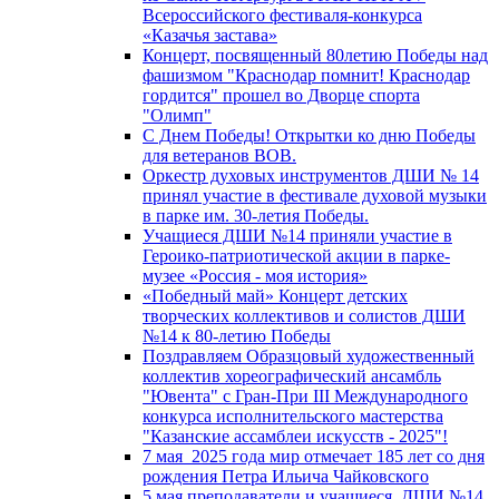
Всероссийского фестиваля-конкурса
«Казачья застава»
Концерт, посвященный 80летию Победы над
фашизмом "Краснодар помнит! Краснодар
гордится" прошел во Дворце спорта
"Олимп"
С Днем Победы! Открытки ко дню Победы
для ветеранов ВОВ.
Оркестр духовых инструментов ДШИ № 14
принял участие в фестивале духовой музыки
в парке им. 30-летия Победы.
Учащиеся ДШИ №14 приняли участие в
Героико-патриотической акции в парке-
музее «Россия - моя история»
«Победный май» Концерт детских
творческих коллективов и солистов ДШИ
№14 к 80-летию Победы
Поздравляем Образцовый художественный
коллектив хореографический ансамбль
"Ювента" с Гран-При III Международного
конкурса исполнительского мастерства
"Казанские ассамблеи искусств - 2025"!
7 мая 2025 года мир отмечает 185 лет со дня
рождения Петра Ильича Чайковского
5 мая преподаватели и учащиеся ДШИ №14