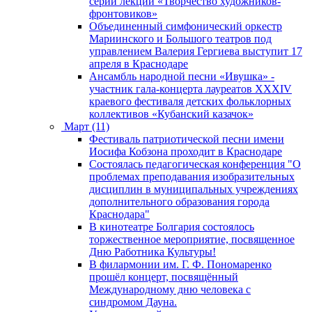
серии лекций «Творчество художников-
фронтовиков»
Объединенный симфонический оркестр
Мариинского и Большого театров под
управлением Валерия Гергиева выступит 17
апреля в Краснодаре
Ансамбль народной песни «Ивушка» -
участник гала-концерта лауреатов XXXIV
краевого фестиваля детских фольклорных
коллективов «Кубанский казачок»
Март (11)
Фестиваль патриотической песни имени
Иосифа Кобзона проходит в Краснодаре
Состоялась педагогическая конференция "О
проблемах преподавания изобразительных
дисциплин в муниципальных учреждениях
дополнительного образования города
Краснодара"
В кинотеатре Болгария состоялось
торжественное мероприятие, посвященное
Дню Работника Культуры!
В филармонии им. Г. Ф. Пономаренко
прошёл концерт, посвящённый
Международному дню человека с
синдромом Дауна.