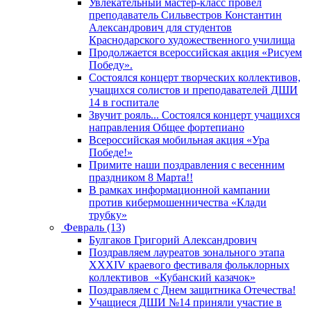
Увлекательный мастер-класс провел
преподаватель Сильвестров Константин
Александрович для студентов
Краснодарского художественного училища
Продолжается всероссийская акция «Рисуем
Победу».
Состоялся концерт творческих коллективов,
учащихся солистов и преподавателей ДШИ
14 в госпитале
Звучит рояль... Состоялся концерт учащихся
направления Общее фортепиано
Всероссийская мобильная акция «Ура
Победе!»
Примите наши поздравления с весенним
праздником 8 Марта!!
В рамках информационной кампании
против кибермошенничества «Клади
трубку»
Февраль (13)
Булгаков Григорий Александрович
Поздравляем лауреатов зонального этапа
XXXIV краевого фестиваля фольклорных
коллективов «Кубанский казачок»
Поздравляем с Днем защитника Отечества!
Учащиеся ДШИ №14 приняли участие в