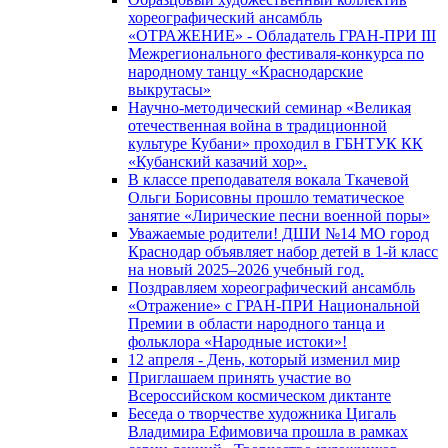
хореографический ансамбль
«ОТРАЖЕНИЕ» - Обладатель ГРАН-ПРИ III
Межрегионального фестиваля-конкурса по
народному танцу «Краснодарские
выкрутасы»
Научно-методический семинар «Великая
отечественная война в традиционной
культуре Кубани» проходил в ГБНТУК КК
«Кубанский казачий хор».
В классе преподавателя вокала Ткачевой
Ольги Борисовны прошло тематическое
занятие «Лирические песни военной поры»
Уважаемые родители! ДШИ №14 МО город
Краснодар объявляет набор детей в 1-й класс
на новый 2025–2026 учебный год.
Поздравляем хореографический ансамбль
«Отражение» с ГРАН-ПРИ Национальной
Премии в области народного танца и
фольклора «Народные истоки»!
12 апреля - День, который изменил мир
Приглашаем принять участие во
Всероссийском космическом диктанте
Беседа о творчестве художника Цигаль
Владимира Ефимовича прошла в рамках