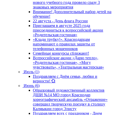
нового учебного года провело сразу 3
знаковых мероприятия
Внимание! Дополнительный набор детей на
обучение!
22 августа - День флага России
Приглашаем в августе 2025 года
присоединиться к всероссийской акции
«Родительская гостиная»
«Клади трубку!». Краснодарцам
напоминают о правилах защиты от
телефонных мошенников
Семейные конкурсы сближают!
Всероссийские акции «Дарю тепло»,
«Родительская гостиная», «Могу
чувствовать», «Театральная мастерская»
Июль (1)
Поздравляем с Днём семьи, любви и
верности! 💞
Июнь (6)
Образцовый художественный коллектив
ДШИ №14 МО город Краснодар
хореографический ансамбль «Отражение»
совершил творческую поездку в столицу
Калмыкии город Элисту
Поздравляем всех с праздником - Днем