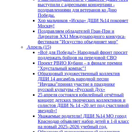
выступили с адресными концертами -
поздравлениями для ветеранов ко Дню
Победы.
Хор мальчиков «Искра» ДШИ №14 покоряет
Москву!
Поздравляем обладателей Гран-При и
Лауреатов XXI Международного конкурса-
фестиваля "Искусство объединяет мир"
Апрель (15)
«Всё для Победы!» Народный фронт просит
поддержать бойцов на передовой СВО
Проект РВИО Кубани – в финале премии
"Хрустальный компас"!
Образцовый художественный коллектив
ДШИ 14 ансамбль народной песни
"Ивушка"принял участие в празднике
русской культуры «Русский Дух»
25 апреля состоялся юбилейный отчётный
концерт детских творческих коллективов и
солистов ДШИ № 14 «20 лет под счастливой
звездой»!
Уважаемые родители! ДШИ №14 МО город
Краснодар объявляет набор детей в 1-й класс
на новый 2025–2026 учебный год.
Образцовый художественный коллектив