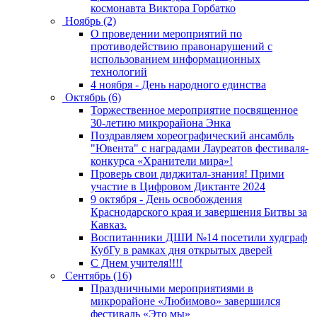
космонавта Виктора Горбатко
Ноябрь (2)
О проведении мероприятий по
противодействию правонарушений с
использованием информационных
технологий
4 ноября - День народного единства
Октябрь (6)
Торжественное мероприятие посвященное
30-летию микрорайона Энка
Поздравляем хореографический ансамбль
"Ювента" с наградами Лауреатов фестиваля-
конкурса «Хранители мира»!
Проверь свои диджитал-знания! Прими
участие в Цифровом Диктанте 2024
9 октября - День освобождения
Краснодарского края и завершения Битвы за
Кавказ.
Воспитанники ДШИ №14 посетили худграф
КубГу в рамках дня открытых дверей
С Днем учителя!!!!
Сентябрь (16)
Праздничными мероприятиями в
микрорайоне «Любимово» завершился
фестиваль «Это мы»