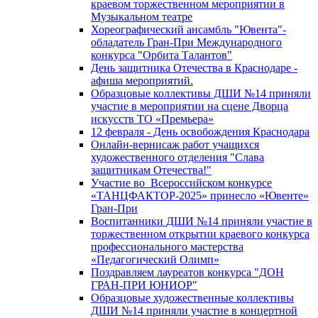
краевом торжественном мероприятии в
Музыкальном театре
Хореографический ансамбль "Ювента"-
обладатель Гран-При Международного
конкурса "Орбита Талантов"
День защитника Отечества в Краснодаре -
афиша мероприятий.
Образцовые коллективы ДШИ №14 приняли
участие в мероприятии на сцене Дворца
искусств ТО «Премьера»
12 февраля - День освобождения Краснодара
Онлайн-вернисаж работ учащихся
художественного отделения "Слава
защитникам Отечества!"
Участие во Всероссийском конкурсе
«ТАНЦФАКТОР-2025» принесло «Ювенте»
Гран-При
Воспитанники ДШИ №14 приняли участие в
торжественном открытии краевого конкурса
профессионального мастерства
«Педагогический Олимп»
Поздравляем лауреатов конкурса "ДОН
ГРАН-ПРИ ЮНИОР"
Образцовые художественные коллективы
ДШИ №14 приняли участие в концертной