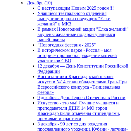
Декабрь (10)
С наступающим Новым 2025 годом!!!
Учащиеся театрального отделения
выступили в роли соведущих "Елки
желаний" в МКЗ
В рамках Новогодней акции "Ёлка желаний"
вручены желанные подарки учащимся
нашей школы
"Новогодняя фееерия - 2025"
В историческом парке «Россия – моя
история» прошло награждение матерей
участников СВО
12 декабря — День Конституции Российской
Федерации
Воспитанники Краснодарской школы
искусств №14 стали обладателями Гран-При
Всероссийского конкурса «Танцевальная
феерия»
9 декабря - День Героев Отечества в России
Искусство - это мы! Лучшие учащиеся и
преподаватели ДШИ 14 МО город
Краснодар были отмечены стипендиями,
премиями и грантами
3 декабря - 90 лет со дня рождения
прославленного уроженца Кубани - летчика-