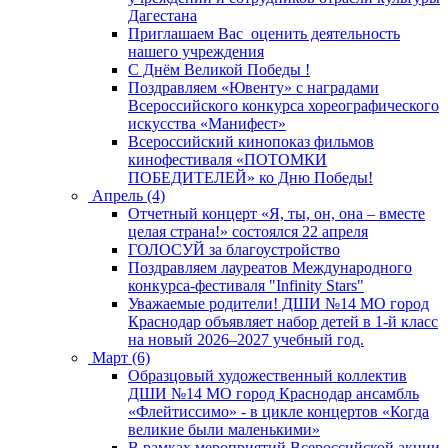
Дагестана
Приглашаем Вас оценить деятельность
нашего учреждения
C Днём Великой Победы !
Поздравляем «Ювенту» с наградами
Всероссийского конкурса хореографического
искусства «Манифест»
Всероссийский кинопоказ фильмов
кинофестиваля «ПОТОМКИ
ПОБЕДИТЕЛЕЙ» ко Дню Победы!
Апрель (4)
Отчетный концерт «Я, ты, он, она – вместе
целая страна!» состоялся 22 апреля
ГОЛОСУЙ за благоустройство
Поздравляем лауреатов Международного
конкурса-фестиваля "Infinity Stars"
Уважаемые родители! ДШИ №14 МО город
Краснодар объявляет набор детей в 1-й класс
на новый 2026–2027 учебный год.
Март (6)
Образцовый художественный коллектив
ДШИ №14 МО город Краснодар ансамбль
«Флейтиссимо» - в цикле концертов «Когда
великие были маленькими»
В рамках мероприятий Всероссийской акции