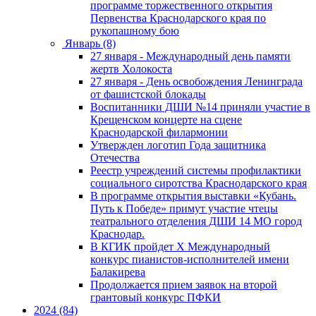
программе торжественного открытия
Первенства Краснодарского края по
рукопашному бою
Январь (8)
27 января - Международный день памяти
жертв Холокоста
27 января - День освобождения Ленинграда
от фашистской блокады
Воспитанники ДШИ №14 приняли участие в
Крещенском концерте на сцене
Краснодарской филармонии
Утвержден логотип Года защитника
Отечества
Реестр учреждений системы профилактики
социального сиротства Краснодарского края
В программе открытия выставки «Кубань.
Путь к Победе» примут участие чтецы
театрального отделения ДШИ 14 МО город
Краснодар.
В КГИК пройдет Х Международный
конкурс пианистов-исполнителей имени
Балакирева
Продолжается прием заявок на второй
грантовый конкурс ПФКИ
2024 (84)