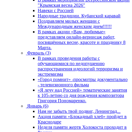
"Крымская весна 2026"
Навеки с Россией
Народные традиции. Кубанский каравай
Поздравляем милых женщин с
Международным женским днем!!!!!!
В рамках акции «Вам, любимые»
представляем онлайн-вернисаж работ,
посвящённых весне, красоте и празднику 8
Марта.
Февраль (3)
В рамках проведения работы с
обучающимися по недопущению
распространения идеологий терроризма и
экстремизма
«Город помнит» -просмотры документально
- телевизионного фильма
«Я лечу над Россией» тематические занятия
к 105-летию со дня рождения композитора
Григория Пономаренко.
Январь (6)
Нам не забыть твой подвиг, Ленинград...
Акция памяти «Блокадный хлеб» пройдет в
Краснодаре
Неделя памяти жертв Холокоста проходит в