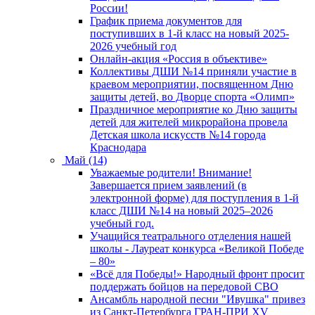
России!
График приема документов для
поступивших в 1-й класс на новый 2025-
2026 учебный год
Онлайн-акция «Россия в объективе»
Коллективы ДШИ №14 приняли участие в
краевом мероприятии, посвященном Дню
защиты детей, во Дворце спорта «Олимп»
Праздничное мероприятие ко Дню защиты
детей для жителей микрорайона провела
Детская школа искусств №14 города
Краснодара
Май (14)
Уважаемые родители! Внимание!
Завершается прием заявлений (в
электронной форме) для поступления в 1-й
класс ДШИ №14 на новый 2025–2026
учебный год.
Учащийся театрального отделения нашей
школы - Лауреат конкурса «Великой Победе
– 80»
«Всё для Победы!» Народный фронт просит
поддержать бойцов на передовой СВО
Ансамбль народной песни "Ивушка" привез
из Санкт-Петербурга ГРАН-ПРИ XV