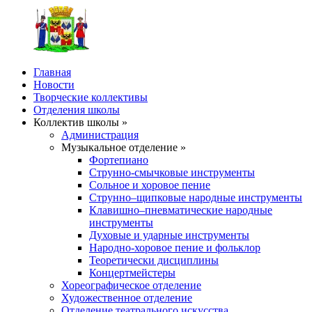
Главная
Новости
Творческие коллективы
Отделения школы
Коллектив школы »
Администрация
Музыкальное отделение »
Фортепиано
Струнно-смычковые инструменты
Сольное и хоровое пение
Струнно–щипковые народные инструменты
Клавишно–пневматические народные
инструменты
Духовые и ударные инструменты
Народно-хоровое пение и фольклор
Теоретически дисциплины
Концертмейстеры
Хореографическое отделение
Художественное отделение
Отделение театрального искусства