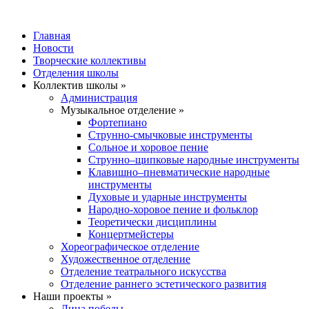
Главная
Новости
Творческие коллективы
Отделения школы
Коллектив школы »
Администрация
Музыкальное отделение »
Фортепиано
Струнно-смычковые инструменты
Сольное и хоровое пение
Струнно–щипковые народные инструменты
Клавишно–пневматические народные
инструменты
Духовые и ударные инструменты
Народно-хоровое пение и фольклор
Теоретически дисциплины
Концертмейстеры
Хореографическое отделение
Художественное отделение
Отделение театрального искусства
Отделение раннего эстетического развития
Наши проекты »
Лица победы