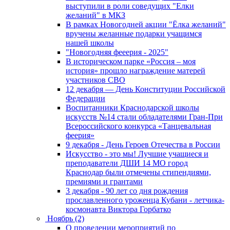
выступили в роли соведущих "Елки
желаний" в МКЗ
В рамках Новогодней акции "Ёлка желаний"
вручены желанные подарки учащимся
нашей школы
"Новогодняя фееерия - 2025"
В историческом парке «Россия – моя
история» прошло награждение матерей
участников СВО
12 декабря — День Конституции Российской
Федерации
Воспитанники Краснодарской школы
искусств №14 стали обладателями Гран-При
Всероссийского конкурса «Танцевальная
феерия»
9 декабря - День Героев Отечества в России
Искусство - это мы! Лучшие учащиеся и
преподаватели ДШИ 14 МО город
Краснодар были отмечены стипендиями,
премиями и грантами
3 декабря - 90 лет со дня рождения
прославленного уроженца Кубани - летчика-
космонавта Виктора Горбатко
Ноябрь (2)
О проведении мероприятий по