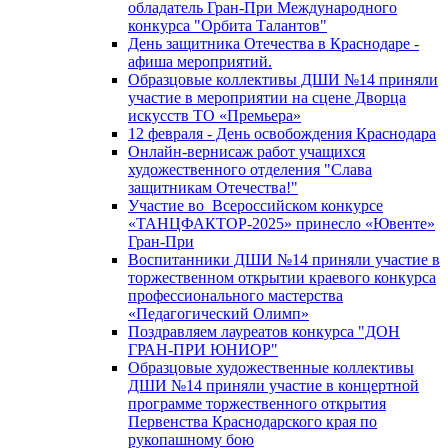
обладатель Гран-При Международного
конкурса "Орбита Талантов"
День защитника Отечества в Краснодаре -
афиша мероприятий.
Образцовые коллективы ДШИ №14 приняли
участие в мероприятии на сцене Дворца
искусств ТО «Премьера»
12 февраля - День освобождения Краснодара
Онлайн-вернисаж работ учащихся
художественного отделения "Слава
защитникам Отечества!"
Участие во Всероссийском конкурсе
«ТАНЦФАКТОР-2025» принесло «Ювенте»
Гран-При
Воспитанники ДШИ №14 приняли участие в
торжественном открытии краевого конкурса
профессионального мастерства
«Педагогический Олимп»
Поздравляем лауреатов конкурса "ДОН
ГРАН-ПРИ ЮНИОР"
Образцовые художественные коллективы
ДШИ №14 приняли участие в концертной
программе торжественного открытия
Первенства Краснодарского края по
рукопашному бою