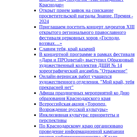
Краснодар»
Открыт прием заявок на соискание
просветительской награды Знание. Премия -
2024
Приглашаем посетить концерт лауреатов XIII
открытого регионального православного
фестиваля церковных хоров «Господи,
воззвах…»
Славим тебя, край казачий
В концертной программе в рамках фестиваля
«Дари и ПРОцветай» выступил Образцовый
художественный коллектив ДШИ № 14
хореографический ансамбль "Отражение"
Онлайн-вернисаж работ учащихся
художественного отделения. "Мой край, тебя
прекрасней нет"
Афиша праздничных мероприятий ко Дню
образования Краснодарского края
Всероссийская акция «Торопец.
Возрождение русской культуры»
Инклюзивная культура: приоритеты и
перспективы
По Краснодарскому краю организовано
проведение информационной кампании
против кибермошенничества «Клади