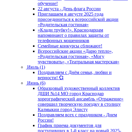
обучение!
22 августа - День флага России
Приглашаем в августе 2025 года
присоединиться к всероссийской акции
«Родительская гостиная»
«Клади трубку!». Краснодарцам
напоминают о правилах защиты от
телефонных мошенников
Семейные конкурсы сближают!
Всероссийские акции «Дарю тепло»,
«Родительская гостиная», «Могу
чувствовать», «Театральная мастерская»
Июль (1)
Поздравляем с Днём семьи, любви и
верности! 💞
Июнь (6)
Образцовый художественный коллектив
ДШИ №14 МО город Краснодар
хореографический ансамбль «Отражение»
совершил творческую поездку в столицу
Калмыкии город Элисту
Поздравляем всех с праздником - Днем
России!
График приема документов для
поступивших в 1-й класс на новый 2025-