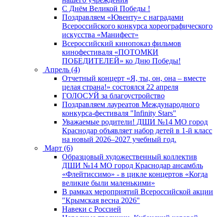
C Днём Великой Победы !
Поздравляем «Ювенту» с наградами
Всероссийского конкурса хореографического
искусства «Манифест»
Всероссийский кинопоказ фильмов
кинофестиваля «ПОТОМКИ
ПОБЕДИТЕЛЕЙ» ко Дню Победы!
Апрель (4)
Отчетный концерт «Я, ты, он, она – вместе
целая страна!» состоялся 22 апреля
ГОЛОСУЙ за благоустройство
Поздравляем лауреатов Международного
конкурса-фестиваля "Infinity Stars"
Уважаемые родители! ДШИ №14 МО город
Краснодар объявляет набор детей в 1-й класс
на новый 2026–2027 учебный год.
Март (6)
Образцовый художественный коллектив
ДШИ №14 МО город Краснодар ансамбль
«Флейтиссимо» - в цикле концертов «Когда
великие были маленькими»
В рамках мероприятий Всероссийской акции
"Крымская весна 2026"
Навеки с Россией