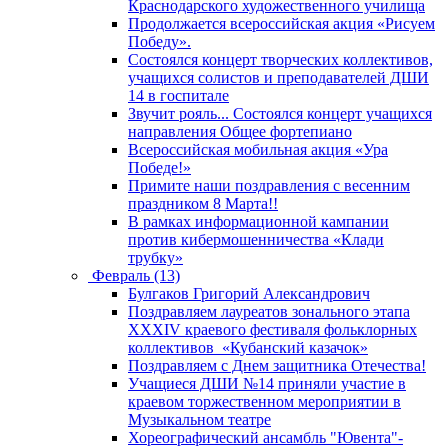
Краснодарского художественного училища
Продолжается всероссийская акция «Рисуем
Победу».
Состоялся концерт творческих коллективов,
учащихся солистов и преподавателей ДШИ
14 в госпитале
Звучит рояль... Состоялся концерт учащихся
направления Общее фортепиано
Всероссийская мобильная акция «Ура
Победе!»
Примите наши поздравления с весенним
праздником 8 Марта!!
В рамках информационной кампании
против кибермошенничества «Клади
трубку»
Февраль (13)
Булгаков Григорий Александрович
Поздравляем лауреатов зонального этапа
XXXIV краевого фестиваля фольклорных
коллективов «Кубанский казачок»
Поздравляем с Днем защитника Отечества!
Учащиеся ДШИ №14 приняли участие в
краевом торжественном мероприятии в
Музыкальном театре
Хореографический ансамбль "Ювента"-