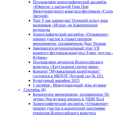
Поздравляем хореографический ансамбль
«Ювента» с наградой Гран При
Международного конкурса-фестиваля «Стать
Звездой»
Ура! У нас каникулы! Осенний поход хора
мальчиков «Искра» на Каверзинские
водопады
Хореографический ансамбль «Отражение»
принял участие в торжественном
мероприятии, посвящённом Дню Урожая
Завершился муниципальный этап VII
краевого фестиваля-конкурса Адрес детства -
Кубань»
Поздравляем лауреатов Всероссийского
конкурса «Хрустальное сердце мира»
Концерт "Музыкальный калейдоскоп"
состоялся в МБДОУ Детский сад № 163.
Культурный марафон 2025
1 октября - Международный день музыки
Сентябрь (8)
Концертное мероприятие, посвященное 50-
летию Дня музыки прошло в ДШИ №14
Хореографический ансамбль «Отражение»
принял участие в концертной программе
открытия Всероссийского конкурса