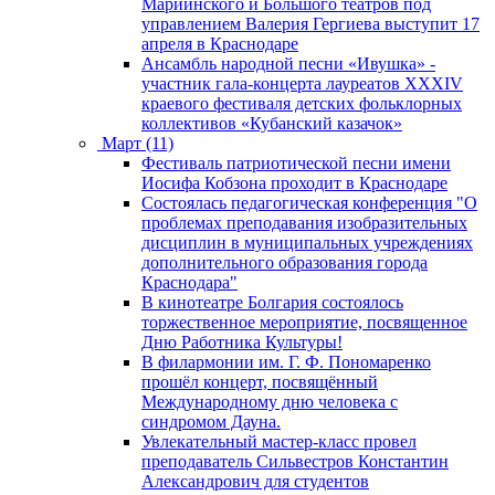
Мариинского и Большого театров под
управлением Валерия Гергиева выступит 17
апреля в Краснодаре
Ансамбль народной песни «Ивушка» -
участник гала-концерта лауреатов XXXIV
краевого фестиваля детских фольклорных
коллективов «Кубанский казачок»
Март (11)
Фестиваль патриотической песни имени
Иосифа Кобзона проходит в Краснодаре
Состоялась педагогическая конференция "О
проблемах преподавания изобразительных
дисциплин в муниципальных учреждениях
дополнительного образования города
Краснодара"
В кинотеатре Болгария состоялось
торжественное мероприятие, посвященное
Дню Работника Культуры!
В филармонии им. Г. Ф. Пономаренко
прошёл концерт, посвящённый
Международному дню человека с
синдромом Дауна.
Увлекательный мастер-класс провел
преподаватель Сильвестров Константин
Александрович для студентов