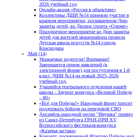
2026 учебный год
Онлайн-акция «Россия в объективе»
Коллективы ДШИ №14 приняли участие в
краевом мероприятии, посвященном Дню
защиты детей, во Дворце спорта «Олимп»
Праздничное мероприятие ко Дню защиты
детей для жителей микрорайона провела
Детская школа искусств №14 города
Краснодара
Май (14)
Уважаемые родители! Внимание!
Завершается прием заявлений (в
электронной форме) для поступления в 1-й
класс ДШИ №14 на новый 2025–2026
учебный год.
Учащийся театрального отделения нашей
школы - Лауреат конкурса «Великой Победе
– 80»
«Всё для Победы!» Народный фронт просит
поддержать бойцов на передовой СВО
Ансамбль народной песни "Ивушка" привез
из Санкт-Петербурга ГРАН-ПРИ XV
Всероссийского фестиваля-конкурса
«Казачья застава»
Концерт, посвященный 80летию Победы над