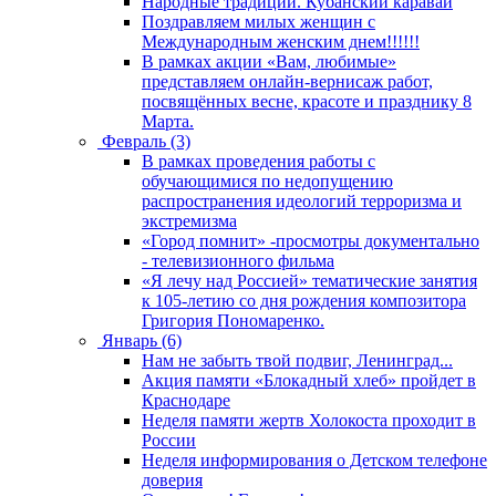
Народные традиции. Кубанский каравай
Поздравляем милых женщин с
Международным женским днем!!!!!!
В рамках акции «Вам, любимые»
представляем онлайн-вернисаж работ,
посвящённых весне, красоте и празднику 8
Марта.
Февраль (3)
В рамках проведения работы с
обучающимися по недопущению
распространения идеологий терроризма и
экстремизма
«Город помнит» -просмотры документально
- телевизионного фильма
«Я лечу над Россией» тематические занятия
к 105-летию со дня рождения композитора
Григория Пономаренко.
Январь (6)
Нам не забыть твой подвиг, Ленинград...
Акция памяти «Блокадный хлеб» пройдет в
Краснодаре
Неделя памяти жертв Холокоста проходит в
России
Неделя информирования о Детском телефоне
доверия