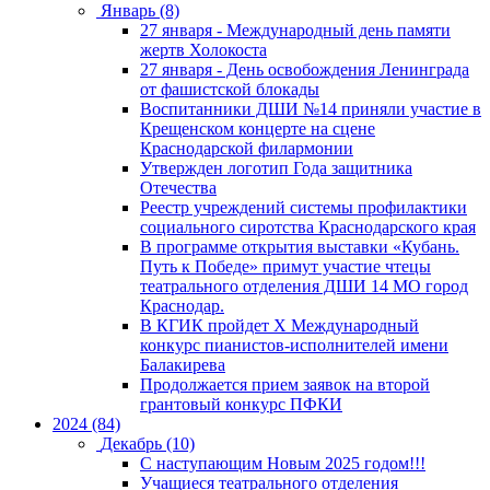
Январь (8)
27 января - Международный день памяти
жертв Холокоста
27 января - День освобождения Ленинграда
от фашистской блокады
Воспитанники ДШИ №14 приняли участие в
Крещенском концерте на сцене
Краснодарской филармонии
Утвержден логотип Года защитника
Отечества
Реестр учреждений системы профилактики
социального сиротства Краснодарского края
В программе открытия выставки «Кубань.
Путь к Победе» примут участие чтецы
театрального отделения ДШИ 14 МО город
Краснодар.
В КГИК пройдет Х Международный
конкурс пианистов-исполнителей имени
Балакирева
Продолжается прием заявок на второй
грантовый конкурс ПФКИ
2024 (84)
Декабрь (10)
С наступающим Новым 2025 годом!!!
Учащиеся театрального отделения