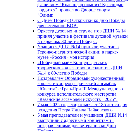
фашизмом "Краснодар помнит! Краснодар
гордится" прошел во Дворце спорта
"Олимп"
С Днем Победы! Открытки ко дню Победы
для ветеранов ВОВ.
Оркестр духовых инструментов ДШИ № 14
принял участие в фестивале духовой музыки
в парке им. 30-летия Победы.
Учащиеся ДШИ №14 приняли участие в
Героико-патриотической акции в парке-
музее «Россия - моя история»
«Победный май» Концерт детских
творческих коллективов и солистов ДШИ
№14 к 80-летию Победы
Поздравляем Образцовый художественный
коллектив хореографический ансамбль
"Ювента" с Гран-При III Международного
конкурса исполнительского мастерства
"Казанские ассамблеи искусств - 2025"!
7 мая 2025 года мир отмечает 185 лет со дня
рождения Петра Ильича Чайковского
5 мая преподаватели и учащиеся ДШИ №14
выступили с адресными концертами -
поздравлениями для ветеранов ко Дню
Победы.