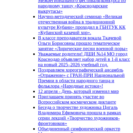
Межрегионального фестиваля-конкурса по
народному танцу «Краснодарские
выкрутасы»
Научно-методический семинар «Великая
отечественная война в традиционной
культуре Кубани» проходил в ГБНТУК КК
«Кубанский казачий хор».
В классе преподавателя вокала Ткачевой
Ольги Борисовны прошло тематическое
занятие «Лирические песни военной поры»
Уважаемые родители! ДШИ №14 МО город
Краснодар объявляет набор детей в 1-й класс
на новый 2025–2026 учебный год.
Поздравляем хореографический ансамбль
«Отражение» с ГРАН-ПРИ Национальной
Премии в области народного танца и
фольклора «Народные истоки»!
12 апреля - День, который изменил мир
Приглашаем принять участие во
Всероссийском космическом диктанте
Беседа о творчестве художника Цигаль
Владимира Ефимовича прошла в рамках
серии лекций «Творчество художников-
фронтовиков»
Объединенный симфонический оркестр