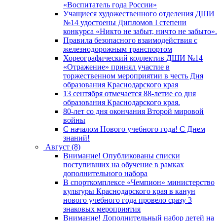
«Воспитатель года России»
Учащиеся художественного отделения ДШИ
№14 удостоены Дипломов I степени
конкурса «Никто не забыт, ничто не забыто».
Правила безопасного взаимодействия с
железнодорожным транспортом
Хореографический коллектив ДШИ №14
«Отражение» принял участие в
торжественном мероприятии в честь Дня
образования Краснодарского края
13 сентября отмечается 88-летие со дня
образования Краснодарского края.
80-лет со дня окончания Второй мировой
войны
С началом Нового учебного года! С Днем
знаний!
Август (8)
Внимание! Опубликованы списки
поступивших на обучение в рамках
дополнительного набора
В спорткомплексе «Чемпион» министерство
культуры Краснодарского края в канун
нового учебного года провело сразу 3
знаковых мероприятия
Внимание! Дополнительный набор детей на