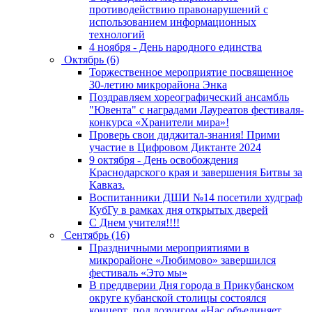
противодействию правонарушений с
использованием информационных
технологий
4 ноября - День народного единства
Октябрь (6)
Торжественное мероприятие посвященное
30-летию микрорайона Энка
Поздравляем хореографический ансамбль
"Ювента" с наградами Лауреатов фестиваля-
конкурса «Хранители мира»!
Проверь свои диджитал-знания! Прими
участие в Цифровом Диктанте 2024
9 октября - День освобождения
Краснодарского края и завершения Битвы за
Кавказ.
Воспитанники ДШИ №14 посетили худграф
КубГу в рамках дня открытых дверей
С Днем учителя!!!!
Сентябрь (16)
Праздничными мероприятиями в
микрорайоне «Любимово» завершился
фестиваль «Это мы»
В преддверии Дня города в Прикубанском
округе кубанской столицы состоялся
концерт под лозунгом «Нас объединяет