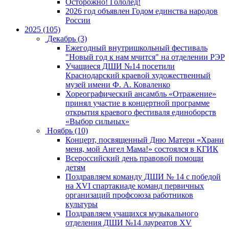
Осторожно! Гололед!
2026 год объявлен Годом единства народов
России
2025 (105)
Декабрь (3)
Ежегодный внутришкольный фестиваль
"Новый год к нам мчится" на отделении РЭР
Учащиеся ДШИ №14 посетили
Краснодарский краевой художественный
музей имени Ф. А. Коваленко
Хореографический ансамбль «Отражение»
принял участие в концертной программе
открытия краевого фестиваля единоборств
«Выбор сильных»
Ноябрь (10)
Концерт, посвященный Дню Матери «Храни
меня, мой Ангел Мама!» состоялся в КГИК
Всероссийский день правовой помощи
детям
Поздравляем команду ДШИ № 14 с победой
на XVI спартакиаде команд первичных
организаций профсоюза работников
культуры
Поздравляем учащихся музыкального
отделения ДШИ №14 лауреатов XV