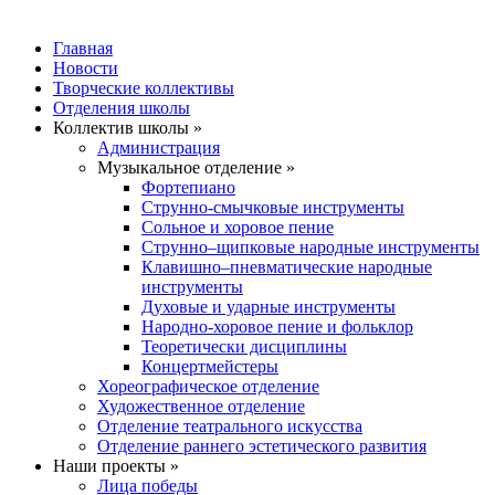
Главная
Новости
Творческие коллективы
Отделения школы
Коллектив школы »
Администрация
Музыкальное отделение »
Фортепиано
Струнно-смычковые инструменты
Сольное и хоровое пение
Струнно–щипковые народные инструменты
Клавишно–пневматические народные
инструменты
Духовые и ударные инструменты
Народно-хоровое пение и фольклор
Теоретически дисциплины
Концертмейстеры
Хореографическое отделение
Художественное отделение
Отделение театрального искусства
Отделение раннего эстетического развития
Наши проекты »
Лица победы