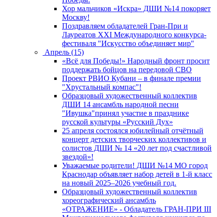
Хор мальчиков «Искра» ДШИ №14 покоряет
Москву!
Поздравляем обладателей Гран-При и
Лауреатов XXI Международного конкурса-
фестиваля "Искусство объединяет мир"
Апрель (15)
«Всё для Победы!» Народный фронт просит
поддержать бойцов на передовой СВО
Проект РВИО Кубани – в финале премии
"Хрустальный компас"!
Образцовый художественный коллектив
ДШИ 14 ансамбль народной песни
"Ивушка"принял участие в празднике
русской культуры «Русский Дух»
25 апреля состоялся юбилейный отчётный
концерт детских творческих коллективов и
солистов ДШИ № 14 «20 лет под счастливой
звездой»!
Уважаемые родители! ДШИ №14 МО город
Краснодар объявляет набор детей в 1-й класс
на новый 2025–2026 учебный год.
Образцовый художественный коллектив
хореографический ансамбль
«ОТРАЖЕНИЕ» - Обладатель ГРАН-ПРИ III