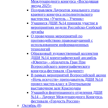
Международного конкурса «Восходящая
звезда 2025»
Поздравляем Лауреатов зонального этапа
краевого конкурса исполнительского
мастерства «Учитель – Ученик»
Учащиеся ДШИ №14 приняли участие в
мероприятиях недели Российско-Сербской
дружбы
О проведении мероприятий по
противодействию правонарушений с
использованием информационных
технологий
Образцовый художественный коллектив
ДШИ №14 хореографический ансамбль
«Ювента» - обладатель Гран При
Всероссийского хореографического
конкурса-фестиваля «Градиент»
В рамках мероприятий Всероссийской акции
«Ночь искусств» преподаватель ДШИ №14
провел мастер-класс в Центральном
выставочном зале Краснодара
Учащийся фортепианного отделения ДШИ
№14 – Лауреат Международного Конкурса-
фестиваля «Гордость России»
Октябрь (8)