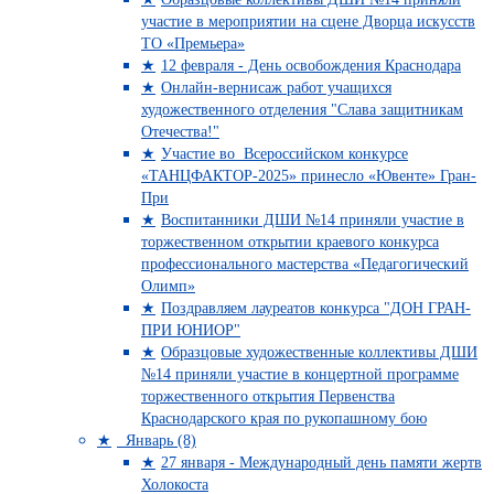
участие в мероприятии на сцене Дворца искусств
ТО «Премьера»
12 февраля - День освобождения Краснодара
Онлайн-вернисаж работ учащихся
художественного отделения "Слава защитникам
Отечества!"
Участие во Всероссийском конкурсе
«ТАНЦФАКТОР-2025» принесло «Ювенте» Гран-
При
Воспитанники ДШИ №14 приняли участие в
торжественном открытии краевого конкурса
профессионального мастерства «Педагогический
Олимп»
Поздравляем лауреатов конкурса "ДОН ГРАН-
ПРИ ЮНИОР"
Образцовые художественные коллективы ДШИ
№14 приняли участие в концертной программе
торжественного открытия Первенства
Краснодарского края по рукопашному бою
Январь (8)
27 января - Международный день памяти жертв
Холокоста