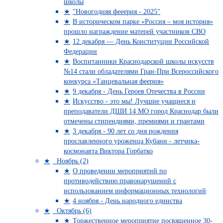
школы
"Новогодняя фееерия - 2025"
В историческом парке «Россия – моя история»
прошло награждение матерей участников СВО
12 декабря — День Конституции Российской
Федерации
Воспитанники Краснодарской школы искусств
№14 стали обладателями Гран-При Всероссийского
конкурса «Танцевальная феерия»
9 декабря - День Героев Отечества в России
Искусство - это мы! Лучшие учащиеся и
преподаватели ДШИ 14 МО город Краснодар были
отмечены стипендиями, премиями и грантами
3 декабря - 90 лет со дня рождения
прославленного уроженца Кубани - летчика-
космонавта Виктора Горбатко
Ноябрь (2)
О проведении мероприятий по
противодействию правонарушений с
использованием информационных технологий
4 ноября - День народного единства
Октябрь (6)
Торжественное мероприятие посвященное 30-