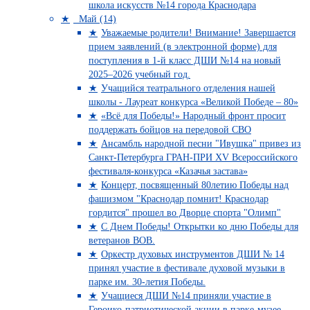
школа искусств №14 города Краснодара
Май (14)
Уважаемые родители! Внимание! Завершается
прием заявлений (в электронной форме) для
поступления в 1-й класс ДШИ №14 на новый
2025–2026 учебный год.
Учащийся театрального отделения нашей
школы - Лауреат конкурса «Великой Победе – 80»
«Всё для Победы!» Народный фронт просит
поддержать бойцов на передовой СВО
Ансамбль народной песни "Ивушка" привез из
Санкт-Петербурга ГРАН-ПРИ XV Всероссийского
фестиваля-конкурса «Казачья застава»
Концерт, посвященный 80летию Победы над
фашизмом "Краснодар помнит! Краснодар
гордится" прошел во Дворце спорта "Олимп"
С Днем Победы! Открытки ко дню Победы для
ветеранов ВОВ.
Оркестр духовых инструментов ДШИ № 14
принял участие в фестивале духовой музыки в
парке им. 30-летия Победы.
Учащиеся ДШИ №14 приняли участие в
Героико-патриотической акции в парке-музее