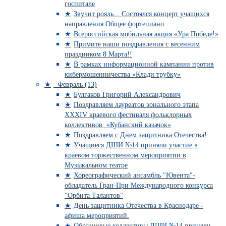
госпитале
Звучит рояль... Состоялся концерт учащихся
направления Общее фортепиано
Всероссийская мобильная акция «Ура Победе!»
Примите наши поздравления с весенним
праздником 8 Марта!!
В рамках информационной кампании против
кибермошенничества «Клади трубку»
Февраль (13)
Булгаков Григорий Александрович
Поздравляем лауреатов зонального этапа
XXXIV краевого фестиваля фольклорных
коллективов «Кубанский казачок»
Поздравляем с Днем защитника Отечества!
Учащиеся ДШИ №14 приняли участие в
краевом торжественном мероприятии в
Музыкальном театре
Хореографический ансамбль "Ювента"-
обладатель Гран-При Международного конкурса
"Орбита Талантов"
День защитника Отечества в Краснодаре -
афиша мероприятий.
Образцовые коллективы ДШИ №14 приняли