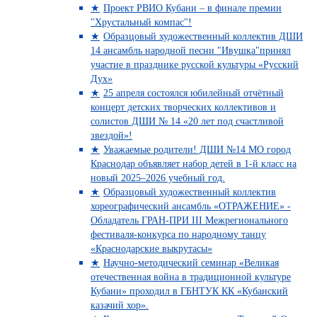
Проект РВИО Кубани – в финале премии
"Хрустальный компас"!
Образцовый художественный коллектив ДШИ
14 ансамбль народной песни "Ивушка"принял
участие в празднике русской культуры «Русский
Дух»
25 апреля состоялся юбилейный отчётный
концерт детских творческих коллективов и
солистов ДШИ № 14 «20 лет под счастливой
звездой»!
Уважаемые родители! ДШИ №14 МО город
Краснодар объявляет набор детей в 1-й класс на
новый 2025–2026 учебный год.
Образцовый художественный коллектив
хореографический ансамбль «ОТРАЖЕНИЕ» -
Обладатель ГРАН-ПРИ III Межрегионального
фестиваля-конкурса по народному танцу
«Краснодарские выкрутасы»
Научно-методический семинар «Великая
отечественная война в традиционной культуре
Кубани» проходил в ГБНТУК КК «Кубанский
казачий хор».