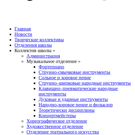
Главная
Новости
Творческие коллективы
Отделения школы
Коллектив школы »
Администрация
Музыкальное отделение »
Фортепиано
Струнно-смычковые инструменты
Сольное и хоровое пение
Струнно–щипковые народные инструменты
Клавишно–пневматические народные
инструменты
Духовые и ударные инструменты
Народно-хоровое пение и фольклор
Теоретически дисциплины
Концертмейстеры
Хореографическое отделение
Художественное отделение
Отделение театрального искусства