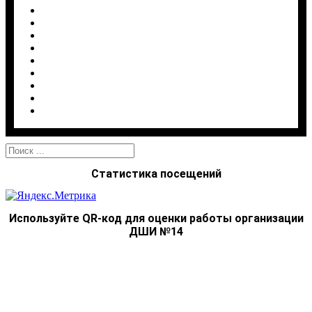
4. Порядок поступления в школу
5. Программа деятельности
6. Воспитательная работа
7. Информационная безопасность
8. Комплексная безопасность
Наш профсоюз
Опрос качества услуг
Карта сайта
Старая версия сайта
Найти:
Статистика посещений
Используйте QR-код для оценки работы организации
ДШИ №14