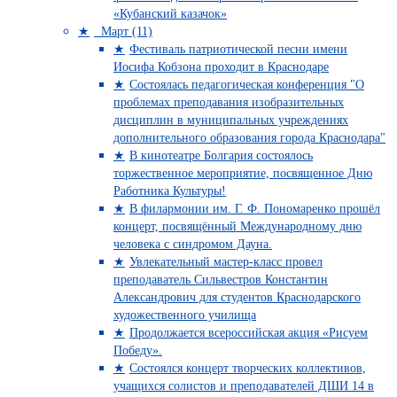
«Кубанский казачок»
Март (11)
Фестиваль патриотической песни имени
Иосифа Кобзона проходит в Краснодаре
Состоялась педагогическая конференция "О
проблемах преподавания изобразительных
дисциплин в муниципальных учреждениях
дополнительного образования города Краснодара"
В кинотеатре Болгария состоялось
торжественное мероприятие, посвященное Дню
Работника Культуры!
В филармонии им. Г. Ф. Пономаренко прошёл
концерт, посвящённый Международному дню
человека с синдромом Дауна.
Увлекательный мастер-класс провел
преподаватель Сильвестров Константин
Александрович для студентов Краснодарского
художественного училища
Продолжается всероссийская акция «Рисуем
Победу».
Состоялся концерт творческих коллективов,
учащихся солистов и преподавателей ДШИ 14 в