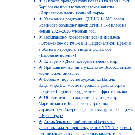
В классе преподавателя вокала Ткачевой Ольги
Борисовны прошло тематическое занятие
«Лирические песни военной поры»
Уважаемые родители! ДШИ №14 МО город
Краснодар объявляет набор детей в 1-й класс на
новый 2025–2026 учебный год.
Поздравляем хореографический ансамбль
«Отражение» с ГРАН-ПРИ Национальной Премии
в области народного танца и фольклора
«Народные истоки»!
12 апреля - День, который изменил мир
Приглашаем принять участие во Всероссийском
космическом диктанте
Беседа о творчестве художника Цигаль
Владимира Ефимовича прошла в рамках серии
лекций «Творчество художников- фронтовиков»
Объединенный симфонический оркестр
Мариинского и Большого театров под
управлением Валерия Гергиева выступит 17 апреля
в Краснодаре
Ансамбль народной песни «Ивушка» -
участник гала-концерта лауреатов XXXIV краевого
фестиваля детских фольклорных коллективов