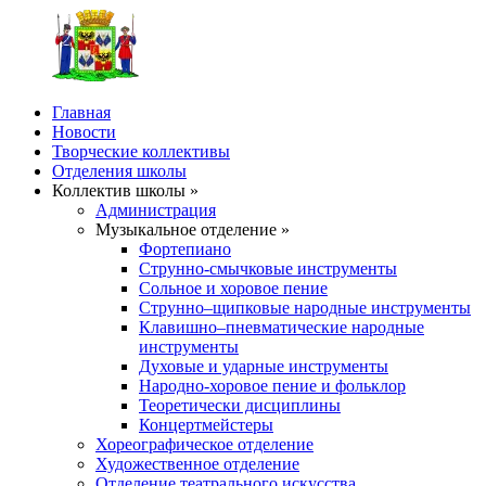
Главная
Новости
Творческие коллективы
Отделения школы
Коллектив школы »
Администрация
Музыкальное отделение »
Фортепиано
Струнно-смычковые инструменты
Сольное и хоровое пение
Струнно–щипковые народные инструменты
Клавишно–пневматические народные
инструменты
Духовые и ударные инструменты
Народно-хоровое пение и фольклор
Теоретически дисциплины
Концертмейстеры
Хореографическое отделение
Художественное отделение
Отделение театрального искусства