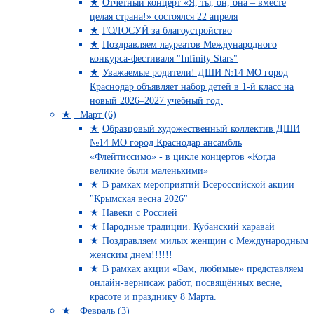
Отчетный концерт «Я, ты, он, она – вместе
целая страна!» состоялся 22 апреля
ГОЛОСУЙ за благоустройство
Поздравляем лауреатов Международного
конкурса-фестиваля "Infinity Stars"
Уважаемые родители! ДШИ №14 МО город
Краснодар объявляет набор детей в 1-й класс на
новый 2026–2027 учебный год.
Март (6)
Образцовый художественный коллектив ДШИ
№14 МО город Краснодар ансамбль
«Флейтиссимо» - в цикле концертов «Когда
великие были маленькими»
В рамках мероприятий Всероссийской акции
"Крымская весна 2026"
Навеки с Россией
Народные традиции. Кубанский каравай
Поздравляем милых женщин с Международным
женским днем!!!!!!
В рамках акции «Вам, любимые» представляем
онлайн-вернисаж работ, посвящённых весне,
красоте и празднику 8 Марта.
Февраль (3)