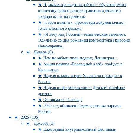
В рамках проведения работы с обучающимися
по недопущению распространения идеологий
терроризма и экстремизма
«Город помнит» -просмотры документально -
телевизионного фильма
«Я лечу над Россией» тематические занятия к
105-летию со дня рождения композитора Григория
Пономаренко.
Январь (6)
Нам не забыть твой подвиг, Ленинград...
Акция памяти «Блокадный хлеб» пройдет в
Краснодаре
Неделя памяти жертв Холокоста проходит в
России
Неделя информирования о Детском телефоне
доверия
Осторожно! Гололед!
2026 год объявлен Годом единства народов
России
2025 (105)
Декабрь (3)
Ежегодный внутришкольный фестиваль