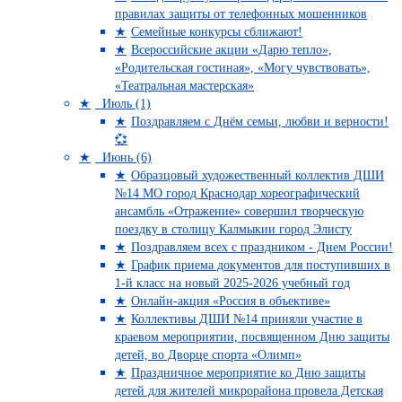
правилах защиты от телефонных мошенников
Семейные конкурсы сближают!
Всероссийские акции «Дарю тепло»,
«Родительская гостиная», «Могу чувствовать»,
«Театральная мастерская»
Июль (1)
Поздравляем с Днём семьи, любви и верности!
💞
Июнь (6)
Образцовый художественный коллектив ДШИ
№14 МО город Краснодар хореографический
ансамбль «Отражение» совершил творческую
поездку в столицу Калмыкии город Элисту
Поздравляем всех с праздником - Днем России!
График приема документов для поступивших в
1-й класс на новый 2025-2026 учебный год
Онлайн-акция «Россия в объективе»
Коллективы ДШИ №14 приняли участие в
краевом мероприятии, посвященном Дню защиты
детей, во Дворце спорта «Олимп»
Праздничное мероприятие ко Дню защиты
детей для жителей микрорайона провела Детская