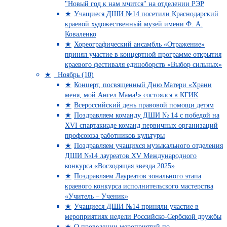
"Новый год к нам мчится" на отделении РЭР
Учащиеся ДШИ №14 посетили Краснодарский
краевой художественный музей имени Ф. А.
Коваленко
Хореографический ансамбль «Отражение»
принял участие в концертной программе открытия
краевого фестиваля единоборств «Выбор сильных»
Ноябрь (10)
Концерт, посвященный Дню Матери «Храни
меня, мой Ангел Мама!» состоялся в КГИК
Всероссийский день правовой помощи детям
Поздравляем команду ДШИ № 14 с победой на
XVI спартакиаде команд первичных организаций
профсоюза работников культуры
Поздравляем учащихся музыкального отделения
ДШИ №14 лауреатов XV Международного
конкурса «Восходящая звезда 2025»
Поздравляем Лауреатов зонального этапа
краевого конкурса исполнительского мастерства
«Учитель – Ученик»
Учащиеся ДШИ №14 приняли участие в
мероприятиях недели Российско-Сербской дружбы
О проведении мероприятий по