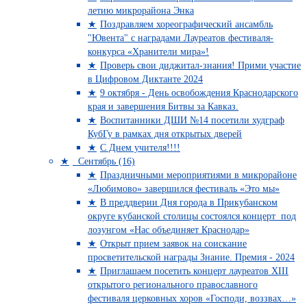
летию микрорайона Энка
Поздравляем хореографический ансамбль
"Ювента" с наградами Лауреатов фестиваля-
конкурса «Хранители мира»!
Проверь свои диджитал-знания! Прими участие
в Цифровом Диктанте 2024
9 октября - День освобождения Краснодарского
края и завершения Битвы за Кавказ.
Воспитанники ДШИ №14 посетили худграф
КубГу в рамках дня открытых дверей
С Днем учителя!!!!
Сентябрь (16)
Праздничными мероприятиями в микрорайоне
«Любимово» завершился фестиваль «Это мы»
В преддверии Дня города в Прикубанском
округе кубанской столицы состоялся концерт под
лозунгом «Нас объединяет Краснодар»
Открыт прием заявок на соискание
просветительской награды Знание. Премия - 2024
Приглашаем посетить концерт лауреатов XIII
открытого регионального православного
фестиваля церковных хоров «Господи, воззвах…»