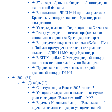
27 января - День освобождения Ленинграда от
фашистской блокады
Воспитанники ДШИ №14 приняли участие в
Крещенском концерте на сцене Краснодарской
филармонии
Утвержден логотип Года защитника Отечества
Реестр учреждений системы профилактики
социального сиротства Краснодарского края
В программе открытия выставки «Кубань. Путь
к Победе» примут участие чтецы театрального
отделения ДШИ 14 МО город Краснодар.
В КГИК пройдет Х Международный конкурс
пианистов-исполнителей имени Балакирева
Продолжается прием заявок на второй
грантовый конкурс ПФКИ
2024 (84)
Декабрь (10)
С наступающим Новым 2025 годом!!!
Учащиеся театрального отделения выступили в
роли соведущих "Елки желаний" в МКЗ
В рамках Новогодней акции "Ёлка желаний"
вручены желанные подарки учащимся нашей