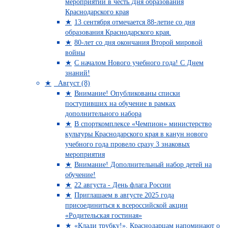
мероприятии в честь Дня образования
Краснодарского края
13 сентября отмечается 88-летие со дня
образования Краснодарского края.
80-лет со дня окончания Второй мировой
войны
С началом Нового учебного года! С Днем
знаний!
Август (8)
Внимание! Опубликованы списки
поступивших на обучение в рамках
дополнительного набора
В спорткомплексе «Чемпион» министерство
культуры Краснодарского края в канун нового
учебного года провело сразу 3 знаковых
мероприятия
Внимание! Дополнительный набор детей на
обучение!
22 августа - День флага России
Приглашаем в августе 2025 года
присоединиться к всероссийской акции
«Родительская гостиная»
«Клади трубку!». Краснодарцам напоминают о