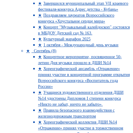
Завершился муниципальный этап VII краевого
фестиваля-конкурса Адрес детства - Кубань»
Поздравляем лауреатов Всероссийского
конкурса «Хрустальное сердце мира»
Концерт "Музыкальный калейдоскоп" состоялся
в МБДОУ Детский сад № 163.
Культурный марафон 2025
1 октября - Международный день музыки
Сентябрь (8)
Концертное мероприятие, посвященное 50-
летию Дня музыки прошло в ДШИ №14
Хореографический ансамбль «Отражение»
принял участие в концертной программе открытия
Всероссийского конкурса «Воспитатель года
России»
Учащиеся художественного отделения ДШИ
№14 удостоены Дипломов I степени конкурса
«Никто не забыт, ничто не забыто».
Правила безопасного взаимодействия с
железнодорожным транспортом
Хореографический коллектив ДШИ №14
«Отражение» принял участие в торжественном