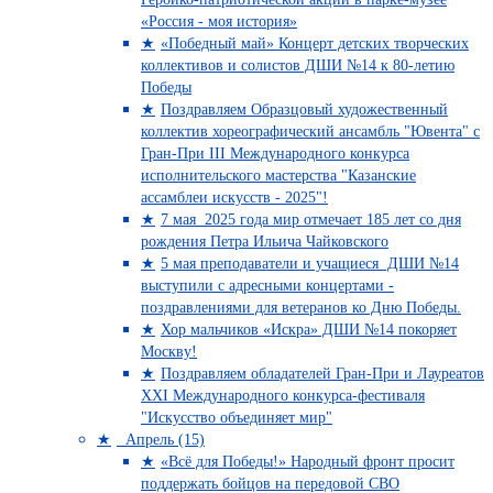
«Россия - моя история»
«Победный май» Концерт детских творческих
коллективов и солистов ДШИ №14 к 80-летию
Победы
Поздравляем Образцовый художественный
коллектив хореографический ансамбль "Ювента" с
Гран-При III Международного конкурса
исполнительского мастерства "Казанские
ассамблеи искусств - 2025"!
7 мая 2025 года мир отмечает 185 лет со дня
рождения Петра Ильича Чайковского
5 мая преподаватели и учащиеся ДШИ №14
выступили с адресными концертами -
поздравлениями для ветеранов ко Дню Победы.
Хор мальчиков «Искра» ДШИ №14 покоряет
Москву!
Поздравляем обладателей Гран-При и Лауреатов
XXI Международного конкурса-фестиваля
"Искусство объединяет мир"
Апрель (15)
«Всё для Победы!» Народный фронт просит
поддержать бойцов на передовой СВО