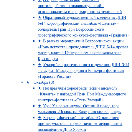
противодействию правонарушений с
использованием информационных технологий
Образцовый художественный коллектив ДШИ
№14 хореографический ансамбль «Ювента» -
обладатель Гран При Всероссийского
хореографического конкурса-фестиваля «Градиент»
В рамках мероприятий Всероссийской акции
«Ночь искусств» преподаватель ДШИ №14 провел
мастер-класс в Центральном выставочном зале
Краснодара
Учащийся фортепианного отделения ДШИ №14
– Лауреат Международного Конкурса-фестиваля
«Гордость России»
Октябрь (8)
Поздравляем хореографический ансамбль
«Ювента» с наградой Гран При Международного
конкурса-фестиваля «Стать Звездой»
Ура! У нас каникулы! Осенний поход хора
мальчиков «Искра» на Каверзинские водопады
Хореографический ансамбль «Отражение»
принял участие в торжественном мероприятии,
посвящённом Дню Урожая