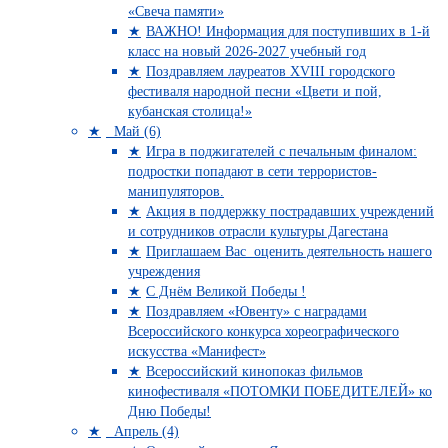
«Свеча памяти»
ВАЖНО! Информация для поступивших в 1-й
класс на новый 2026-2027 учебный год
Поздравляем лауреатов XVIII городского
фестиваля народной песни «Цвети и пой,
кубанская столица!»
Май (6)
Игра в поджигателей с печальным финалом:
подростки попадают в сети террористов-
манипуляторов.
Акция в поддержку пострадавших учреждений
и сотрудников отрасли культуры Дагестана
Приглашаем Вас оценить деятельность нашего
учреждения
C Днём Великой Победы !
Поздравляем «Ювенту» с наградами
Всероссийского конкурса хореографического
искусства «Манифест»
Всероссийский кинопоказ фильмов
кинофестиваля «ПОТОМКИ ПОБЕДИТЕЛЕЙ» ко
Дню Победы!
Апрель (4)