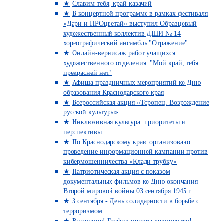
Славим тебя, край казачий
В концертной программе в рамках фестиваля
«Дари и ПРОцветай» выступил Образцовый
художественный коллектив ДШИ № 14
хореографический ансамбль "Отражение"
Онлайн-вернисаж работ учащихся
художественного отделения. "Мой край, тебя
прекрасней нет"
Афиша праздничных мероприятий ко Дню
образования Краснодарского края
Всероссийская акция «Торопец. Возрождение
русской культуры»
Инклюзивная культура: приоритеты и
перспективы
По Краснодарскому краю организовано
проведение информационной кампании против
кибермошенничества «Клади трубку»
Патриотическая акция с показом
документальных фильмов ко Дню окончания
Второй мировой войны 03 сентября 1945 г.
3 сентября - День солидарности в борьбе с
терроризмом
Внимание! График приема документов!